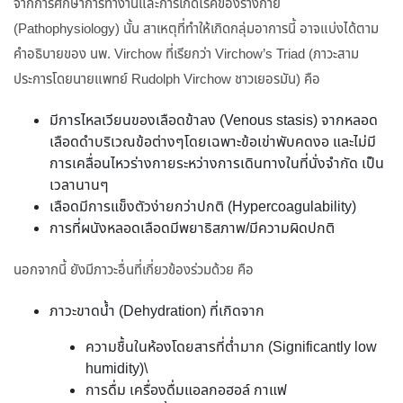
จากการศึกษาการทำงานและการเกิดโรคของร่างกาย
(Pathophysiology) นั้น สาเหตุที่ทำให้เกิดกลุ่มอาการนี้ อาจแบ่งได้ตาม
คำอธิบายของ นพ. Virchow ที่เรียกว่า Virchow’s Triad (ภาวะสาม
ประการโดยนายแพทย์ Rudolph Virchow ชาวเยอรมัน) คือ
มีการไหลเวียนของเลือดข้าลง (Venous stasis) จากหลอด
เลือดดำบริเวณข้อต่างๆโดยเฉพาะข้อเข่าพับคดงอ และไม่มี
การเคลื่อนไหวร่างกายระหว่างการเดินทางในที่นั่งจำกัด เป็น
เวลานานๆ
เลือดมีการแข็งตัวง่ายกว่าปกติ (Hypercoagulability)
การที่ผนังหลอดเลือดมีพยาธิสภาพ/มีความผิดปกติ
นอกจากนี้ ยังมีภาวะอื่นที่เกี่ยวข้องร่วมด้วย คือ
ภาวะขาดน้ำ (Dehydration) ที่เกิดจาก
ความชื้นในห้องโดยสารที่ต่ำมาก (Significantly low
humidity)\
การดื่ม เครื่องดื่มแอลกอฮอล์ กาแฟ