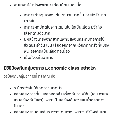
พบแพทย์/มาโรงพยายาลก่อนนัดเสมอ เมื่อ
อาการต่างๆเลวลง เช่น ขาบวมมากขึ้น หายใจลำบาก
มากขึ้น
อาการผิดปกติไปจากเดิม เช่น ไอเป็นเลือด มีจำห้อ
เลือดตามตัวมาก
มีผลข้างเคียงจากยาที่แพทย์สั่งจนกระทบต่อการใช้
ชีวิตประจำวัน เช่น เลือดออกจากเหงือกทุกครั้งที่แปรง
ฟัน อุจจาระเป็นเลือดต่อเนื่อง
เมื่อกังวลในอาการ
มีวิธีป้องกันกลุ่มอาการ Economic class อย่างไร?
วิธีป้องกันกลุ่มอาการนี้ ที่สำคัญ คือ
ระมัดระวังไม่ให้เกิดภาวะขาดน้ำ
หลีกเลี่ยงการดื่ม แอลกอฮอล์ เครื่องดื่มกาเฟอีน (เช่น กาแฟ
ชา เครื่องดื่มโคล่า) เพราะเป็นเครื่องดื่มช่วยขับน้ำออกทาง
ปัสสาวะ
หลีกเลี่ยงยานอนหลับระหว่างเดินทาง เพราะจะทำให้หลับนาน