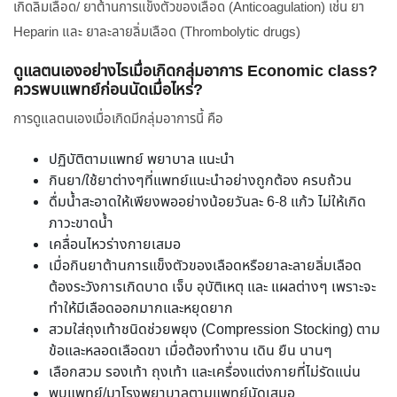
เกิดลิ่มเลือด/ ยาต้านการแข็งตัวของเลือด (Anticoagulation) เช่น ยา
Heparin และ ยาละลายลิ่มเลือด (Thrombolytic drugs)
ดูแลตนเองอย่างไรเมื่อเกิดกลุ่มอาการ Economic class?
ควรพบแพทย์ก่อนนัดเมื่อไหร่?
การดูแลตนเองเมื่อเกิดมีกลุ่มอาการนี้ คือ
ปฏิบัติตามแพทย์ พยาบาล แนะนำ
กินยา/ใช้ยาต่างๆที่แพทย์แนะนำอย่างถูกต้อง ครบถ้วน
ดื่มน้ำสะอาดให้เพียงพออย่างน้อยวันละ 6-8 แก้ว ไม่ให้เกิด
ภาวะขาดน้ำ
เคลื่อนไหวร่างกายเสมอ
เมื่อกินยาต้านการแข็งตัวของเลือดหรือยาละลายลิ่มเลือด
ต้องระวังการเกิดบาด เจ็บ อุบัติเหตุ และ แผลต่างๆ เพราะจะ
ทำให้มีเลือดออกมากและหยุดยาก
สวมใส่ถุงเท้าชนิดช่วยพยุง (Compression Stocking) ตาม
ข้อและหลอดเลือดขา เมื่อต้องทำงาน เดิน ยืน นานๆ
เลือกสวม รองเท้า ถุงเท้า และเครื่องแต่งกายที่ไม่รัดแน่น
พบแพทย์/มาโรงพยาบาลตามแพทย์นัดเสมอ