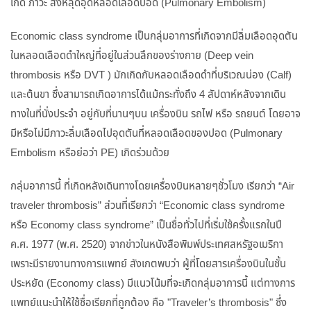
เกิด ภาวะ สิ่งหลุดอุดหลอดเลือดปอด (Pulmonary Embolism)
Economic class syndrome เป็นกลุ่มอาการที่เกิดจากมีลิ่มเลือดอุดตัน
ในหลอดเลือดดำใหญ่ที่อยู่ในส่วนลึกของร่างกาย (Deep vein
thrombosis หรือ DVT ) มักเกิดกับหลอดเลือดดำที่บริเวณน่อง (Calf)
และต้นขา ซึ่งสามารถเกิดอาการได้แม้กระทั่งถึง 4 สัปดาห์หลังจากเดิน
ทางในที่นั่งประจำ อยู่กับที่นานๆบน เครื่องบิน รถไฟ หรือ รถยนต์ โดยอาจ
มีหรือไม่มีภาวะลิ่มเลือดไปอุดตันที่หลอดเลือดของปอด (Pulmonary
Embolism หรือย่อว่า PE) เกิดร่วมด้วย
กลุ่มอาการนี้ ที่เกิดหลังเดินทางโดยเครื่องบินหลายๆชั่วโมง เรียกว่า “Air
traveler thrombosis” ส่วนที่เรียกว่า “Economic class syndrome
หรือ Economy class syndrome” เป็นชื่อทั่วไปที่เริ่มใช้ครั้งแรกในปี
ค.ศ. 1977 (พ.ศ. 2520) จากข่าวในหนังสือพิมพ์ประเทศสหรัฐอเมริกา
เพราะมีรายงานทางการแพทย์ สังเกตพบว่า ผู้ที่โดยสารเครื่องบินในชั้น
ประหยัด (Economy class) มีแนวโน้มที่จะเกิดกลุ่มอาการนี้ แต่ทางการ
แพทย์แนะนำให้ใช้ชื่อเรียกที่ถูกต้อง คือ "Traveler’s thrombosis" ซึ่ง