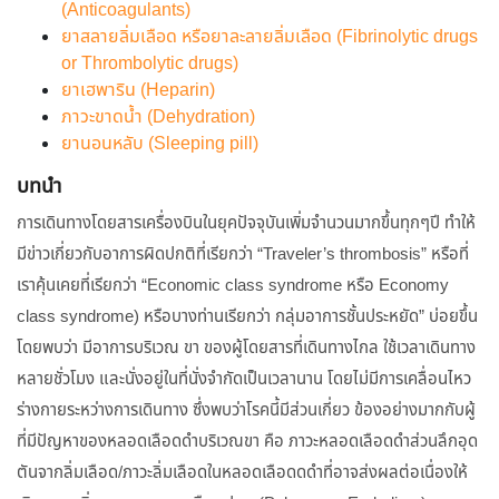
(Anticoagulants)
ยาสลายลิ่มเลือด หรือยาละลายลิ่มเลือด (Fibrinolytic drugs
or Thrombolytic drugs)
ยาเฮพาริน (Heparin)
ภาวะขาดน้ำ (Dehydration)
ยานอนหลับ (Sleeping pill)
บทนำ
การเดินทางโดยสารเครื่องบินในยุคปัจจุบันเพิ่มจำนวนมากขึ้นทุกๆปี ทำให้
มีข่าวเกี่ยวกับอาการผิดปกติที่เรียกว่า “Traveler’s thrombosis” หรือที่
เราคุ้นเคยที่เรียกว่า “Economic class syndrome หรือ Economy
class syndrome) หรือบางท่านเรียกว่า กลุ่มอาการชั้นประหยัด” บ่อยขึ้น
โดยพบว่า มีอาการบริเวณ ขา ของผู้โดยสารที่เดินทางไกล ใช้เวลาเดินทาง
หลายชั่วโมง และนั่งอยู่ในที่นั่งจำกัดเป็นเวลานาน โดยไม่มีการเคลื่อนไหว
ร่างกายระหว่างการเดินทาง ซึ่งพบว่าโรคนี้มีส่วนเกี่ยว ข้องอย่างมากกับผู้
ที่มีปัญหาของหลอดเลือดดำบริเวณขา คือ ภาวะหลอดเลือดดำส่วนลึกอุด
ตันจากลิ่มเลือด/ภาวะลิ่มเลือดในหลอดเลือดดดำที่อาจส่งผลต่อเนื่องให้