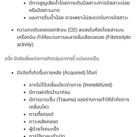
มีการสูญเสียน้ำโดยทางเดินปัสสาวะ/การปัสสาวะบ่อย
หรือปัสสาวะมาก
และการดื่มน้ำน้อย อาจเพราะไม่สะดวกในการปัสสาวะ
ความกดดันของออกซิเจน (O2) ลดลงในห้องโดยสารบน
เครื่องบิน ทำให้ขบวนการละลายลิ่มเลือดลดลง (Fibrinolytic
activity)
อนึ่ง ปัจจัยเสี่ยงต่อการเกิดกลุ่มอาการนี้ แบ่งออกเป็น
ปัจจัยที่เกิดขึ้นภายหลัง (Acquired) ได้แก่
จากไม่ได้เคลื่อนไหวร่างกาย (Immobilized)
มีการผ่าตัดนำมาก่อน
มีการบาดเจ็บ (Trauma) ของร่างกายทำให้จำกัดการ
เคลื่อนไหว
การตั้งครรภ์
ภาวะหลังคลอด
ผู้ป่วยโรคมะเร็ง
การใช้ยาคุมกำเนิด