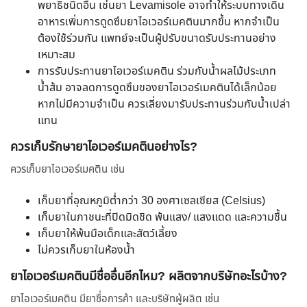
พยาธิชนิดอื่น เช่นยา Levamisole อาจทำให้ระบบทางเดิน
อาหารเพิ่มการดูดซึมยาไอเวอร์เมคตินมากขึ้น หากจำเป็น
ต้องใช้ร่วมกัน แพทย์จะเป็นผู้ปรับขนาดรับประทานอย่าง
เหมาะสม
การรับประทานยาไอเวอร์เมคติน ร่วมกับน้ำผลไม้ประเภท
น้ำส้ม อาจลดการดูดซึมของยาไอเวอร์เมคตินได้เล็กน้อย
หากไม่มีความจำเป็น ควรเลี่ยงมารับประทานร่วมกับน้ำเปล่า
แทน
ควรเก็บรักษายาไอเวอร์เมคตินอย่างไร?
ควรเก็บยาไอเวอร์เมคติน เช่น
เก็บยาที่อุณหภูมิต่ำกว่า 30 องศาเซลเซียส (Celsius)
เก็บยาในภาชนะที่ปิดมิดชิด พ้นแสง/ แสงแดด และความชื้น
เก็บยาให้พ้นมือเด็กและสัตว์เลี้ยง
ไม่ควรเก็บยาในห้องน้ำ
ยาไอเวอร์เมคตินมีชื่ออื่นอีกไหม? ผลิตจากบริษัทอะไรบ้าง?
ยาไอเวอร์เมคติน มียาชื่อการค้า และบริษัทผู้ผลิต เช่น