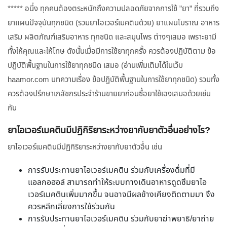
***** อนึ่ง ทุกคนต้องตระหนักถึงความปลอดภัยจากการใช้ ”ยา” ที่รวมถึง
ยาแผนปัจจุบันทุกชนิด (รวมยาไอเวอร์เมคตินด้วย) ยาแผนโบราณ อาหาร
เสริม ผลิตภัณฑ์เสริมอาหาร ทุกชนิด และสมุนไพร ต่างๆเสมอ เพราะยามี
ทั้งให้คุณและให้โทษ ดังนั้นเมื่อมีการใช้ยาทุกครั้ง ควรต้องปฏิบัติตาม ข้อ
ปฏิบัติพื้นฐานในการใช้ยาทุกชนิด เสมอ (อ่านเพิ่มเติมได้ในเว็บ
haamor.com บทความเรื่อง ข้อปฏิบัติพื้นฐานในการใช้ยาทุกชนิด) รวมทั้ง
ควรต้องปรึกษาเภสัชกรประจำร้านขายยาก่อนซื้อยาใช้เองเสมอด้วยเช่น
กัน
ยาไอเวอร์เมคตินมีปฏิกิริยาระหว่างยากับยาตัวอื่นอย่างไร?
ยาไอเวอร์เมคตินมีปฏิกิริยาระหว่างยากับยาตัวอื่น เช่น
การรับประทานยาไอเวอร์เมคติน ร่วมกับเครื่องดื่มที่มี
แอลกอฮอล์ สามารถทำให้ระบบทางเดินอาหารดูดซึมยาไอ
เวอร์เมคตินเพิ่มมากขึ้น จนอาจมีผลข้างเคียงติดตามมา จึง
ควรหลีกเลี่ยงการใช้ร่วมกัน
การรับประทานยาไอเวอร์เมคติน ร่วมกับยาฆ่าพยาธิ/ยาถ่าย