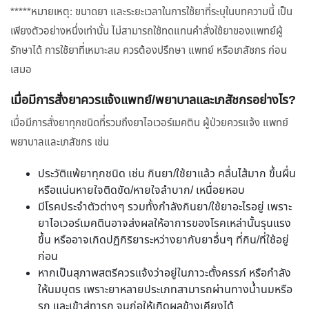
*****หมายเหตุ: ขนาดยา และระยะเวลาในการใช้ยาที่ระบุในบทความนี้ เป็น
เพียงตัวอย่างหนึ่งเท่านั้น ไม่สามารถใช้ทดแทนคำสั่งใช้ยาของแพทย์ผู้
รักษาได้ การใช้ยาที่เหมาะสม ควรต้องปรึกษา แพทย์ หรือเภสัชกร ก่อน
เสมอ
เมื่อมีการสั่งยาควรแจ้งแพทย์/พยาบาลและเภสัชกรอย่างไร?
เมื่อมีการสั่งยาทุกชนิดที่รวมถึงยาไอเวอร์เมคติน ผู้ป่วยควรแจ้ง แพทย์
พยาบาลและเภสัชกร เช่น
ประวัติแพ้ยาทุกชนิด เช่น กินยา/ใช้ยาแล้ว คลื่นไส้มาก ขึ้นผื่น
หรือแน่นหายใจติดขัด/หายใจลำบาก/ เหนื่อยหอบ
มีโรคประจำตัวต่างๆ รวมทั้งกำลังกินยา/ใช้ยาอะไรอยู่ เพราะ
ยาไอเวอร์เมคตินอาจส่งผลให้อาการของโรคเหล่านั้นรุนแรง
ขึ้น หรืออาจเกิดปฏิกิริยาระหว่างยากับยาอื่นๆ ที่กิน/ที่ใช้อยู่
ก่อน
หากเป็นสุภาพสตรีควรแจ้งว่าอยู่ในภาวะตั้งครรภ์ หรือกำลัง
ให้นมบุตร เพราะยาหลายประเภทสามารถผ่านทางน้ำนมหรือ
รก และเข้าสู่ทารก จนก่อให้เกิดผลข้างเคียงได้