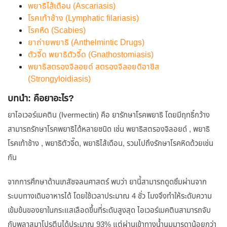
พยาธิไส้เดือน (Ascariasis)
โรคเท้าช้าง (Lymphatic filariasis)
โรคหิด (Scabies)
ยาถ่ายพยาธิ (Anthelmintic Drugs)
ตัวจี๊ด พยาธิตัวจี๊ด (Gnathostomiasis)
พยาธิสตรองจิลอยด์ สตรองจิลอยดิอาซิส
(Strongyloidiasis)
บทนำ: คือยาอะไร?
ยาไอเวอร์เมคติน (Ivermectin) คือ ยารักษาโรคพยาธิ โดยมีฤทธิ์กว้าง
สามารถรักษาโรคพยาธิได้หลายชนิด เช่น พยาธิสตรองจิลอยด์ , พยาธิ
โรคเท้าช้าง , พยาธิตัวจี๊ด, พยาธิไส้เดือน, รวมไปถึงรักษาโรคหิดด้วยเช่น
กัน
จากการศึกษาด้านเภสัชจลนศาสตร์ พบว่า ยานี้สามารถดูดซึมผ่านจาก
ระบบทางเดินอาหารได้ โดยใช้เวลาประมาณ 4 ชั่ว โมงจึงทำให้ระดับความ
เข้มข้นของยาในกระแสเลือดขึ้นที่ระดับสูงสุด ไอเวอร์เมคตินสามารถจับ
กับพลาสมาโปรตีนได้ประมาณ 93% แต่ผ่านเข้าทางน้ำนมมารดาน้อยกว่า