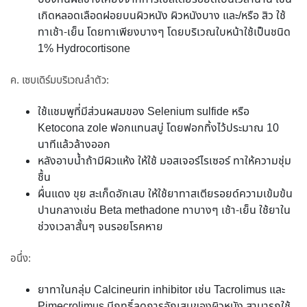
เกิดหลอดเลือดฝอยบนผิวหนัง ผิวหนังบาง และ/หรือ สิว ใช้
ทาเช้า-เย็น โดยทาเพียงบางๆ โดยบริเวณใบหน้าใช้เป็นชนิด
1% Hydrocortisone
ค. เซบเดิร์มบริเวณลำตัว:
ใช้แชมพูที่มีส่วนผสมของ Selenium sulfide หรือ
Ketocona zole ฟอกแทนสบู่ โดยฟอกทิ้งไว้ประมาณ 10
นาทีแล้วล้างออก
หลังอาบน้ำถ้ามีผิวแห้ง ให้ใช้ มอสเจอร์ไรเซอร์ ทาให้ความชุ่ม
ชื้น
ผื่นแดง ขุย สะเก็ดอักเสบ ให้ใช้ยาทาสเตียรอยด์ความเข้มข้น
ปานกลางเช่น Beta methadone ทาบางๆ เช้า-เย็น ใช้ยาใน
ช่วงเวลาสั้นๆ จนรอยโรคหาย
อนึ่ง:
ยาทาในกลุ่ม Calcineurin inhibitor เช่น Tacrolimus และ
Pimecrolimus มีฤทธิ์ลดการอักเสบของผิวหนัง สามารถใช้