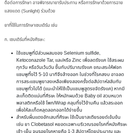
ดื้อต่อการรักษา อาจพิจารณายารับประทาน หรือการรักษาด้วยการฉาย
แสงแดด (Sunlight) ร่วมด้วย
ยาที่ใช้ในการรักษาเซบเดิร์ม เช่น
ก. เซบเดิร์มที่หนังศีรษะ:
ใช้แชมพูที่มีส่วนผสมของ Selenium sulfide,
Ketoconazole Tar, และ/หรือ Zinc เพื่อลดรังแค ใช้สระผม
ทุกวัน หรือวันเว้นวัน ขึ้นกับปริมาณรังแค ขณะสระให้ฟอก
แชมพูทิ้งไว้ 5-10 นาทีจึงล้างออก ในช่วงที่โรคสงบ อาจลด
การสระแชมพูยาลงเหลือเพียงสองครั้งต่อสัปดาห์สลับกับ
แชมพูทั่วไปได้ (แนะนำให้ใช้เป็นแชมพูสูตรขจัดรังแค) หากมี
สะเก็ดติดแน่นที่ศีรษะ ให้หมักผมด้วย Baby oil สวมหมวก
พลาสติกหรือใช้ โพก/Wrap คลุมทิ้งไว้ข้ามคืน แล้วสระออก
เพื่อให้สะเก็ดหลุดลอกออกได้ง่ายขึ้น
สำหรับผื่นแดงอักเสบที่ศีรษะ ใช้เป็นยาสเตียรอยด์เข้มข้น
เช่น ยา Clobetasol หยอดเฉพาะบริเวณรอยโรคที่หนังศีรษะ
เช้า-เย็น จนรอยโรคหายคือ 1-3 สัปดาห์โดยประมาณ และ