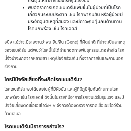
กระตุ้นให้อาการของโรครุนแรงขึ้น
พบอัตราการเกิดเซบเดิร์มเพิ่มขึ้นในผู้ป่วยที่เป็นโรค
เกี่ยวกับระบบประสาท เช่น โรคพากินสัน หรือผู้ป่วยมี
ประวัติอุบัติเหตุที่สมอง และมีภาวะภูมิคุ้มกันต้านทาน
โรคบกพร่อง เช่น โรคเอดส์
อนึ่ง แม้ว่าจะมีรายงานว่าพบ ยีน/จีน (Gene) ที่ผิดปกติ ที่น่าจะเป็นสาเหตุ
ของเซบเดิร์ม แต่พบว่าโรคนี้ไม่ได้ถ่ายทอดทางพันธุกรรมแต่อย่างใด โรค
นี้จึงน่าจะเกิดจากหลายสา เหตุ/ปัจจัยร่วมกัน ทั้งจากภายในและภายนอก
ร่างกาย
ใครมีปัจจัยเสี่ยงที่จะเกิดโรคเซบเดิร์ม?
โรคเซบเดิร์ม พบได้บ่อยในผู้ที่มีผิวมัน และผู้ที่มีภูมิคุ้มกันต้านทานโรค
บกพร่อง เช่น โรคเอดส์ ดังนั้นในรายที่มีอาการโรคเซบเดิร์มรุนแรง และมี
ปัจจัยเสี่ยงติดเชื้อเอชไอวี/HIV จึงควรต้องตรวจการติดเชื้อเอชไอวีร่วม
ด้วยเสมอ
โรคเซบเดิร์มมีอาการอย่างไร?