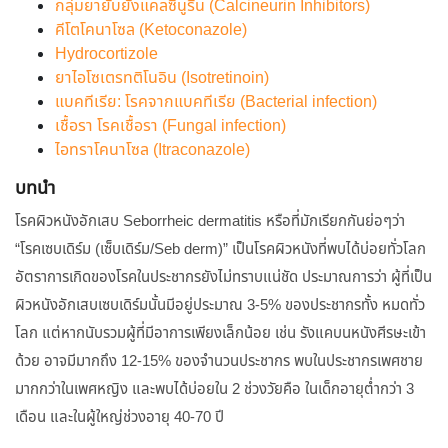
กลุ่มยายับยั้งแคลซินูริน (Calcineurin Inhibitors)
คีโตโคนาโซล (Ketoconazole)
Hydrocortizole
ยาไอโซเตรทติโนอิน (Isotretinoin)
แบคทีเรีย: โรคจากแบคทีเรีย (Bacterial infection)
เชื้อรา โรคเชื้อรา (Fungal infection)
ไอทราโคนาโซล (Itraconazole)
บทนำ
โรคผิวหนังอักเสบ Seborrheic dermatitis หรือที่มักเรียกกันย่อๆว่า
“โรคเซบเดิร์ม (เซ็บเดิร์ม/Seb derm)” เป็นโรคผิวหนังที่พบได้บ่อยทั่วโลก
อัตราการเกิดของโรคในประชากรยังไม่ทราบแน่ชัด ประมาณการว่า ผู้ที่เป็น
ผิวหนังอักเสบเซบเดิร์มนั้นมีอยู่ประมาณ 3-5% ของประชากรทั้ง หมดทั่ว
โลก แต่หากนับรวมผู้ที่มีอาการเพียงเล็กน้อย เช่น รังแคบนหนังศีรษะเข้า
ด้วย อาจมีมากถึง 12-15% ของจำนวนประชากร พบในประชากรเพศชาย
มากกว่าในเพศหญิง และพบได้บ่อยใน 2 ช่วงวัยคือ ในเด็กอายุต่ำกว่า 3
เดือน และในผู้ใหญ่ช่วงอายุ 40-70 ปี