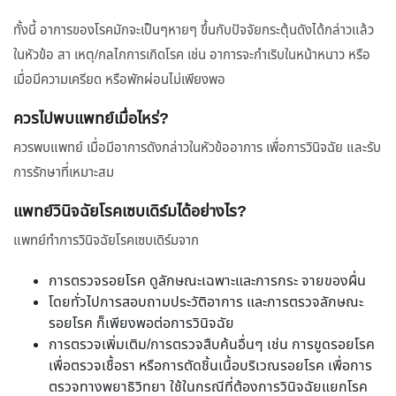
ทั้งนี้ อาการของโรคมักจะเป็นๆหายๆ ขึ้นกับปัจจัยกระตุ้นดังได้กล่าวแล้ว
ในหัวข้อ สา เหตุ/กลไกการเกิดโรค เช่น อาการจะกำเริบในหน้าหนาว หรือ
เมื่อมีความเครียด หรือพักผ่อนไม่เพียงพอ
ควรไปพบแพทย์เมื่อไหร่?
ควรพบแพทย์ เมื่อมีอาการดังกล่าวในหัวข้ออาการ เพื่อการวินิจฉัย และรับ
การรักษาที่เหมาะสม
แพทย์วินิจฉัยโรคเซบเดิร์มได้อย่างไร?
แพทย์ทำการวินิจฉัยโรคเซบเดิร์มจาก
การตรวจรอยโรค ดูลักษณะเฉพาะและการกระ จายของผื่น
โดยทั่วไปการสอบถามประวัติอาการ และการตรวจลักษณะ
รอยโรค ก็เพียงพอต่อการวินิจฉัย
การตรวจเพิ่มเติม/การตรวจสืบค้นอื่นๆ เช่น การขูดรอยโรค
เพื่อตรวจเชื้อรา หรือการตัดชิ้นเนื้อบริเวณรอยโรค เพื่อการ
ตรวจทางพยาธิวิทยา ใช้ในกรณีที่ต้องการวินิจฉัยแยกโรค