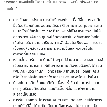
การดูแลตนเองเมื่อเป็นโรคเซบเดิร์ม และการพบแพทย์/มาโรงพยาบาล
ก่อนนัด คือ
ควรต้องคอยสังเกตการกำเริบของโรค เมื่อมีผื่นแดง สะเก็ด
ขึ้นในบริเวณที่เคยพบเซบเดิร์ม ให้รีบทายาควบคุมอาการแต่
เนิ่นๆ โดยใช้ยาในช่วงเวลาสั้นๆ เพียงให้โรคสงบ จาก นั้นให้
คอยระวังปัจจัยกระตุ้นดังได้กล่าวแล้วในหัวข้อสาเหตุ/กลไก
เกิดโรค เช่น ความ เครียด, การพักผ่อนไม่เพียงพอ, การบาด
เจ็บของผิวหนัง เช่น การเกา, ความชื้นและความเย็นใน
อากาศที่เปลี่ยนแปลง
หลีกเลี่ยง ครีม ผลิตภัณฑ์ต่างๆ ที่มีส่วนผสมของแอลกอฮอล์
เนื่องจากสามารถทำให้เกิดการระคายเคืองต่อผิวหนังได้ เช่น
โฟมโกนหนวด โทนิก (Tonic) ใส่ผม โทนเนอร์(Toner) ครีม
หรือน้ำยาหลังโกนหนวด/After shave และ/หรือ สเปรย์ผม
ป้องกันการติดเชื้อแบคทีเรีย เชื้อรา ซ้ำซ้อนโดยการไม่ แกะ
เกา ถู บริเวณที่เป็นโรค และตัดเล็บให้สั้น และรักษาความ
สะอาดเล็บเสมอ
การรับแสงแดด มีการวิจัยพบว่า แสงแดด อาจช่วยให้อาการ
เซบเดิร์มดีขึ้นได้ แต่ไม่ได้หมายถึงการออกไปตากแดดเป็น