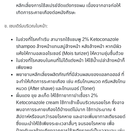
หลีกเลี่ยงการใช้สเปรย์จัดแต่งทรงผม เนื่องจากอาจก่อให้
เกิดการระคายเคืองต่อหนังศีรษะ
ข. เซบเดิร์มบริเวณใบหน้า:
ในช่วงที่โรคกำเริบ สามารถใช้แชมพู 2% Ketoconazole
shampoo ล้างหน้าแทนสบู่ล้างหน้า หลังล้างหน้า หากมีผิว
แห้งให้ทามอสเจอไรเซอร์ (Mois turizer) ให้ความชุ่มชื้นด้วย
ในช่วงที่โรคสงบในคนที่ไม่ได้แต่งหน้า ให้ใช้น้ำเปล่าล้างหน้าก็
เพียงพอ
พยายามหลีกเลี่ยงผลิตภัณฑ์ที่มีส่วนผสมของแอลกอฮอล์ ที่
จะทำให้เกิดการระคายเคือง เช่น ครีมโกนหนวด ครีมหลังโกน
หนวด (After shave) และโทนเนอร์ (Toner)
ผื่นแดง ขุย สะเก็ด ให้ใช้ทายาทาฆ่าเชื้อรา 2%
Ketoconazole cream ใช้ทาเช้าเย็นบริเวณรอยโรค ซึ่งอาจ
พบอาการระคายเคืองได้บ้างแต่ไม่มาก ใช้ทาประมาณ 4
สัปดาห์หรือจนกว่ารอยโรคหาย และอาจเพิ่มยาทาสเตียรอยด์
ซึ่งแนะนำให้ใช้เพียงระยะเวลาสั้นๆ จนรอยโรคหาย เพื่อ
ป้องกันผลข้างเคียงจากการใช้สเตียรอยด์เป็นเวลานาน เช่น