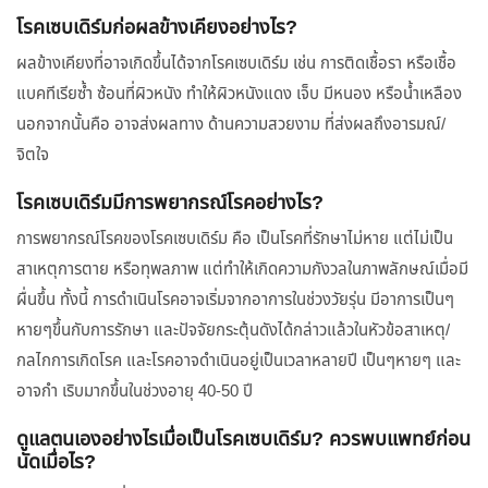
โรคเซบเดิร์มก่อผลข้างเคียงอย่างไร?
ผลข้างเคียงที่อาจเกิดขึ้นได้จากโรคเซบเดิร์ม เช่น การติดเชื้อรา หรือเชื้อ
แบคทีเรียซ้ำ ซ้อนที่ผิวหนัง ทำให้ผิวหนังแดง เจ็บ มีหนอง หรือน้ำเหลือง
นอกจากนั้นคือ อาจส่งผลทาง ด้านความสวยงาม ที่ส่งผลถึงอารมณ์/
จิตใจ
โรคเซบเดิร์มมีการพยากรณ์โรคอย่างไร?
การพยากรณ์โรคของโรคเซบเดิร์ม คือ เป็นโรคที่รักษาไม่หาย แต่ไม่เป็น
สาเหตุการตาย หรือทุพลภาพ แต่ทำให้เกิดความกังวลในภาพลักษณ์เมื่อมี
ผื่นขึ้น ทั้งนี้ การดำเนินโรคอาจเริ่มจากอาการในช่วงวัยรุ่น มีอาการเป็นๆ
หายๆขึ้นกับการรักษา และปัจจัยกระตุ้นดังได้กล่าวแล้วในหัวข้อสาเหตุ/
กลไกการเกิดโรค และโรคอาจดำเนินอยู่เป็นเวลาหลายปี เป็นๆหายๆ และ
อาจกำ เริบมากขึ้นในช่วงอายุ 40-50 ปี
ดูแลตนเองอย่างไรเมื่อเป็นโรคเซบเดิร์ม? ควรพบแพทย์ก่อน
นัดเมื่อไร?