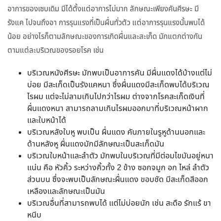
อาการของเซบเดิม มีได้ตั้งแต่อาการไม่มาก ลักษณะเพียงคันศีรษะ มี
รังแค ไปจนถึงอา การรุนแรงที่เป็นผื่นทั่วตัว แต่อาการรุนแรงนั้นพบได้
น้อย อย่างไรก็ตามลักษณะของการเกิดผื่นและสะเก็ด มักแตกต่างกัน
ตามแต่ละบริเวณของรอยโรค เช่น
บริเวณหนังศีรษะ มักพบเป็นอาการคัน มีผื่นแดงได้บ้างแต่ไม่
บ่อย มีสะเก็ดเป็นรังแคหนา ซึ่งผื่นแดงมีสะเก็ดพบได้บริเวณ
ไรผม แต่จะไม่ลามเกินไปกว่าไรผม ต่างจากโรคสะเก็ดเงินที่
ผื่นแดงหนา สามารถลามเกินไรผมออกมาที่บริเวณหน้าผาก
และใบหน้าได้
บริเวณหลังใบหู พบเป็น ผื่นแดง คันภายในรูหูด้านนอกและ
ด้านหลังหู ผื่นแดงมักมีลักษณะเป็นสะเก็ดมัน
บริเวณใบหน้าและลำตัว มักพบในบริเวณที่มีต่อมไขมันอยู่หนา
แน่น คือ หัวคิ้ว ระหว่างคิ้วทั้ง 2 ข้าง ซอกจมูก อก ไหล่ ลำตัว
ส่วนบน ซึ่งจะพบเป็นลักษณะผื่นแดง ขอบชัด มีสะเก็ดสีออก
เหลืองและลักษณะเป็นมัน
บริเวณอื่นที่สามารถพบได้ แต่ไม่บ่อยนัก เช่น สะดือ รักแร้ ขา
หนีบ