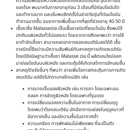
ความสัมพันธ์ระหว่างผิวมันกับโรคเซบเดิร์มคือ อุบัติการณ์
ของโรค พบมากในทารกอายุก่อน 3 เดือนที่มีต่อมไขมันโต
และทำงานมาก และเริ่มพบอีกครั้งในช่วงวัยรุ่นที่ต่อมไขมัน
ทำงานมากขึ้น จนอาการเพิ่มขึ้นมากที่สุดที่ช่วงอายุ 40-50 ปี
เชื้อราชื่อ Malassezia เป็นเชื้อราชนิดที่ชอบไขมัน ซึ่งพบได้
ปกติบนผิวหนังทั่วไปของเรา โดยจากการศึกษาพบว่า การใช้
ยากำจัดเชื้อรา สามารถลดอาการของเซบเดิร์มลงได้ดี เชื้อ
ราชนิดนี้จึงน่าจะมีความสัมพันธ์กับสาเหตุการเกิดเซบเดิร์ม
โดยมีข้อนิษฐานว่าเชื้อรา Malasse zia นี้ ผลิตเอนไซม์ออก
มาย่อยไขมันบนผิวหนัง และกระตุ้นให้เกิดกลไกการอักเสบขึ้น
สาเหตุ/ปัจจัยอื่นๆ ที่พบว่า อาจเพิ่มโอกาส/กระตุ้นการการเกิด
เซบเดิร์ม แต่ยังไม่ทราบกลไกแน่ชัด เช่น
การบาดเจ็บของผิวหนัง เช่น การเกา โดยเฉพาะจน
ถลอก การขัดถูผิวหนัง โดยเฉพาะที่รุนแรง
การเปลี่ยนแปลงความชื้นในอากาศ การเปลี่ยนฤดู
โดยพบว่าโรคเซบเดิร์ม มักมีอาการแย่ลงในฤดูหนาวที่
มีอากาศเย็น และมีความชื้นในอากาศต่ำ
ความเครียด การพักผ่อนไม่เพียงพอ ที่จะเป็นตัว