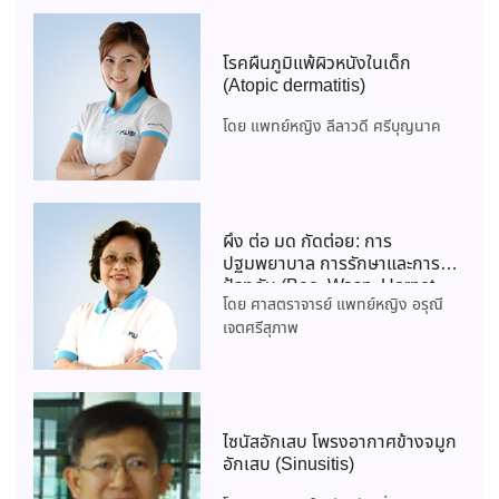
โรคผื่นภูมิแพ้ผิวหนังในเด็ก
(Atopic dermatitis)
โดย แพทย์หญิง ลีลาวดี ศรีบุญนาค
ผึ้ง ต่อ มด กัดต่อย: การ
ปฐมพยาบาล การรักษาและการ
ป้องกัน (Bee, Wasp, Hornet,
โดย ศาสตราจารย์ แพทย์หญิง อรุณี
and Ant stings)
เจตศรีสุภาพ
ไซนัสอักเสบ โพรงอากาศข้างจมูก
อักเสบ (Sinusitis)