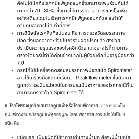
คือไม่ได้นึกถึงโรคภูมิแพ้หูคอจมูกซึ่งสามารถพบร่วมกันได้
มากกว่า 70 - 80%, ซึ่งการให้การรักษาอาการของโรคหืด
อย่างเดียวโดยไม่รักษาโรคภูมิแพ้หูคอจมูกด้วย จะทำให้
ควบคุมอาการไม่ดีเท่าที่ควร
การวินิจฉัยโรคหืดที่แน่นอน คือ การตรวจวัดสมรรถภาพ
ปอด ซึ่งนอกจากจะช่วยในการวินิจฉัยโรคแล้ว ยังช่วย
ประเมินความรุนแรงของโรคอีกด้วย แต่อย่างไรก็ตามการ
ตรวจโดยวิธีนี้ทำได้ค่อนข้างยากในผู้ป่วยเด็กที่มีอายุน้อยกว่า
7 ปี
กรณีที่ไม่มีเครื่องทดสอบสมรรถภาพปอดชนิด Spirometer
อาจใช้เครื่องมือชนิดที่เรียกว่า Peak flow meter ซึ่งมีราคา
ถูกกว่า และมีประโยชน์ในการประเมินอาการของโรคกรณีที่ไม่
สามารถตรวจด้วย Spirometer ได้
ข. โรคโพรงจมูกอักเสบจากภูมิแพ้ หรือโรคแพ้อากาศ:
อาการของโรค
ภูมิแพ้ทางจมูก/โรคภูมิแพ้หูคอจมูก/ โรคแพ้อากาศ อาจแบ่งได้เป็น 4
ชนิด คือ
ชนิดแรก: เป็นชนิดที่มีอาการเด่นทางน้ำมูก คือจะมีน้ำมูกใส