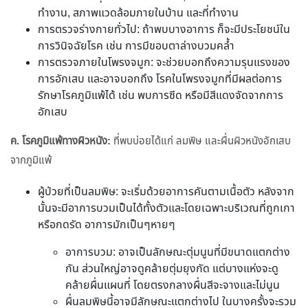
ทำงาน, สภาพแวดล้อมภายในบ้าน และที่ทำงาน
การตรวจร่างกายทั่วไป: ถ้าพบบางอาการ ก็จะมีประโยชน์ใน
การวินิจฉัยโรค เช่น การมีขอบตาล่างบวมคล้ำ
การตรวจภายในโพรงจมูก: จะช่วยบอกถึงความรุนแรงของ
การอักเสบ และอาจบอกถึง โรคในโพรงจมูกที่มีผลต่อการ
รักษาโรคภูมิแพ้ได้ เช่น พบการซีด หรือมีสีแดงจัดจากการ
อักเสบ
ค. โรคภูมิแพ้ทางผิวหนัง:
ที่พบบ่อยได้แก่ ลมพิษ และผื่นผิวหนังอักเสบ
จากภูมิแพ้
ผู้ป่วยที่เป็นลมพิษ: จะเริ่มด้วยอาการคันตามเนื้อตัว หลังจาก
นั้นจะมีอาการบวมเป็นได้ทั้งตัวและโดยเฉพาะบริเวณที่ถูกเกา
หรือกดรัด อาการมักเป็นๆหายๆ
อาการบวม: อาจเป็นลักษณะตุ่มนูนที่มีขนาดแตกต่าง
กัน ส่วนใหญ่อาจดูคล้ายตุ่มยุงกัด แต่บางแห่งจะดู
คล้ายผื่นแผนที่ โดยตรงกลางผื่นสีจะจางและไม่นูน
ผื่นลมพิษนี้อาจมีลักษณะแตกต่างไป ในบางครั้งจะรวม