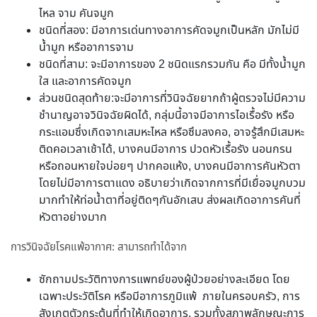
ไหล จาม คันจมูก
ชนิดที่สอง: มีอาการเด่นทางอาการคัดจมูกเป็นหลัก มักไม่มี
น้ำมูก หรืออาการจาม
ชนิดที่สาม: จะมีอาการของ 2 ชนิดแรกรวมกัน คือ มีทั้งน้ำมูก
ใส และอาการคัดจมูก
ส่วนชนิดสุดท้าย:จะมีอาการที่วินิจฉัยยากถ้าผู้ตรวจไม่มีความ
ชำนาญอาจวินิจฉัยผิดได้, กลุ่มนี้อาจมีอาการไอเรื้อรัง หรือ
กระแอมซึ่งเกิดจากเสมหะไหล หรือซึมลงคอ, อาจรู้สึกมีเสมหะ
ติดคอเวลาเช้าได้, บางคนมีอาการ ปวดหัวเรื้อรัง นอนกรน
หรือถอนหายใจบ่อยๆ ปากคอแห้ง, บางคนมีอาการคันหัวตา
โดยไม่มีอาการตาแดง อธิบายว่าเกิดจากการที่มีเยื่อจมูกบวม
มากทำให้ท่อน้ำตาที่อยู่ติดๆกันอักเสบ ส่งผลเกิดอาการคันที่
หัวตาอย่างมาก
การวินิจฉัยโรคแพ้อากาศ: สามารถทำได้จาก
ซักถามประวัติทางการแพทย์ของผู้ป่วยอย่างละเอียด โดย
เฉพาะประวัติโรค หรือมีอาการภูมิแพ้ ภายในครอบครัว, การ
สังเกตตัวกระตุ้นที่ทำให้เกิดอาการ, รวมทั้งสภาพลักษณะการ