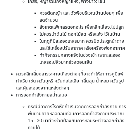
เกสร, หญ้ารวมถึงหญ้าแห้ง, ฟางข้าว: เช่น
ควรตัดหญ้า และ วัชพืชบริเวณบ้านบ่อยๆ เพื่อ
ลดจำนวน
สังเกตแพ้เกสรดอกอะไร เพื่อหลีกเลี่ยง,ไม่ปลูก
ไม่ควรนำต้นไม้ ดอกไม้สด หรือแห้ง ไว้ในบ้าน
ในฤดูที่มีละอองเกสรมาก ควรปิดประตูหน้าต่าง
และใช้เครื่องปรับอากาศ หรือเครื่องฟอกอากาศ
ทำกิจกรรมกลางแจ้งในช่วงเช้า เพราะละออง
เกสรจะปลิวมากช่วงตอนเย็น
ควรหลีกเลี่ยงสารระคายเคืองต่างๆที่อาจทำให้อาการภูมิแพ้
กำเริบ เช่น ควันบุหรี่ ควันท่อไอเสีย กลิ่นฉุน น้ำหอม ควันธูป
และฝุ่นละอองจากแหล่งต่างๆ
การออกกำลังกายสม่ำเสมอ
กรณีมีอาการโรคหืดกำเริบจากการออกกำลังกาย การ
พ่นยาขยายหลอดลมก่อนการออกกำลังกายประมาณ
15 - 30 นาทีจะช่วยป้องกันการหอบระหว่างออกกำลัง
กายได้