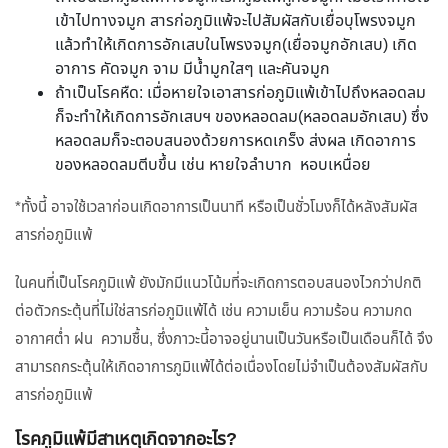
เข้าไปทางจมูก สารก่อภูมิแพ้จะไปสัมผัสกับเยื่อบุโพรงจมูก
แล้วทำให้เกิดการอักเสบในโพรงจมูก(เยื่อจมูกอักเสบ) เกิด
อาการ คัดจมูก จาม มีน้ำมูกใสๆ และคันจมูก
ถ้าเป็นโรคหืด: เมื่อหายใจเอาสารก่อภูมิแพ้เข้าไปถึงหลอดลม
ก็จะทำให้เกิดการอักเสบฯ ของหลอดลม(หลอดลมอักเสบ) ซึ่ง
หลอดลมก็จะตอบสนองด้วยการหดเกร็ง ส่งผล เกิดอาการ
ของหลอดลมตีบขึ้น เช่น หายใจลำบาก หอบเหนื่อย
*ทั้งนี้ อาจใช้เวลาก่อนเกิดอาการเป็นนาที หรือเป็นชั่วโมงก็ได้หลังสัมผัส
สารก่อภูมิแพ้
ในคนที่เป็นโรคภูมิแพ้ ยังมักมีแนวโน้มที่จะเกิดการตอบสนองไวกว่าปกติ
ต่อตัวกระตุ้นที่ไม่ใช่สารก่อภูมิแพ้ได้ เช่น ความเย็น ความร้อน ความกด
อากาศต่ำ ฝน ความชื้น, ซึ่งภาวะนี้อาจอยู่นานเป็นวันหรือเป็นเดือนก็ได้ จึง
สามารถกระตุ้นให้เกิดอาการภูมิแพ้ได้ต่อเนื่องโดยไม่จำเป็นต้องสัมผัสกับ
สารก่อภูมิแพ้
โรคภูมิแพ้มีสาเหตุเกิดจากอะไร?