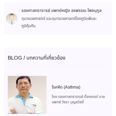
รองศาสตราจารย์ แพทย์หญิง อรพรรณ โพชนุกูล
กุมารเวชศาสตร์ และกุมารเวชศาสตร์โรคภูมิแพ้และ
ภูมิคุ้มกัน
BLOG / บทความที่เกี่ยวข้อง
โรคหืด (Asthma)
โดย รองศาสตราจารย์ ด็อกเตอร์ นาย
แพทย์ วัชรา บุญสวัสดิ์