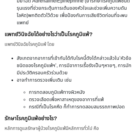
มียาฉีด Adrenaline/Epinephrine (ยารักษาโรคภูมิแพ้ชนิด
รุนแรงที่ช่วยกระตุ้นการเต้นของหัวใจและช่วยเพิ่มความดัน
โลหิต)พกติดตัวไว้ด้วย เพื่อป้องกันการเสียชีวิตก่อนที่จะพบ
แพทย์
แพทย์วินิจฉัยได้อย่างไรว่าเป็นโรคภูมิแพ้?
แพทย์วินิจฉัยโรคภูมิแพ้ โดย
สังเกตจากอาการที่เข้ากันได้กับโรคนี้ดังได้กล่าวแล้วใน’หัวข้อ
ชนิดของโรคภูมิแพ้ฯ’, การมีอาการเรื้อรังเป็นๆหายๆ, การมัก
มีประวัติครอบครัวร่วมด้วย
อาจทำการตรวจเพิ่มเติม เช่น
การทดสอบภูมิแพ้ทางผิวหนัง
ตรวจเลือดเพื่อหาสาเหตุของอาการที่แพ้
กรณีที่เป็นโรคหืด ก็ทำการทดสอบสมรรถภาพปอด
รักษาโรคภูมิแพ้อย่างไร?
หลักการดูแลรักษาผู้ป่วยโรคภูมิแพ้มีหลักการทั่วไป คือ