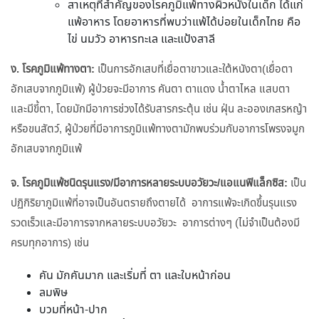
สาเหตุที่สำคัญของโรคภูมิแพ้ทางผิวหนังในเด็ก ได้แก่
แพ้อาหาร โดยอาหารที่พบว่าแพ้ได้บ่อยในเด็กไทย คือ
ไข่ นมวัว อาหารทะเล และแป้งสาลี
ง. โรคภูมิแพ้ทางตา:
เป็นการอักเสบที่เยื่อตาขาวและใต้หนังตา(เยื่อตา
อักเสบจากภูมิแพ้) ผู้ป่วยจะมีอาการ คันตา ตาแดง น้ำตาไหล แสบตา
และมีขี้ตา, โดยมักมีอาการช่วงได้รับสารกระตุ้น เช่น ฝุ่น ละอองเกสรหญ้า
หรือขนสัตว์, ผู้ป่วยที่มีอาการภูมิแพ้ทางตามักพบร่วมกับอาการโพรงจมูก
อักเสบจากภูมิแพ้
จ. โรคภูมิแพ้ชนิดรุนแรง/มีอาการหลายระบบอวัยวะ/แอแนฟิแล็กซิส:
เป็น
ปฏิกิริยาภูมิแพ้ที่อาจเป็นอันตรายถึงตายได้ อาการแพ้จะเกิดขึ้นรุนแรง
รวดเร็วและมีอาการจากหลายระบบอวัยวะ อาการต่างๆ (ไม่จำเป็นต้องมี
ครบทุกอาการ) เช่น
คัน มักคันมาก และเริ่มที่ ตา และใบหน้าก่อน
ลมพิษ
บวมที่หน้า-ปาก