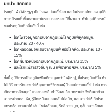
บทนำ: สถิติเกิด
โรคภูมิแพ้ (Allergy) เป็นโรคพบบ่อยทั่วโลก และในประเทศไทยเอง อุบัติ
การณ์โรคเพิ่มขึ้นหลายเท่าในระยะเวลาหลายปีที่ผ่านมา ทั่วไปอุบัติการณ์
ของโรคภูมิแพ้เฉลี่ยดังนี้ เช่น
โรคโพรงจมูกอักเสบจากภูมิแพ้/โรคภูมิแพ้หูคอจมูก,
ประมาณ 20 - 40%
โรคหลอดลมอักเสบจากภูมิแพ้ หรือโรคหืด, ประมาณ 10 -
15%
โรคผื่นผิวหนังอักเสบจากภูมิแพ้, ประมาณ 15%
และโรคแพ้สารสิ่งอื่นๆ เช่น แพ้อาหาร ฯลฯ, ประมาณ 5%
ทั้งนี้ อุบัติการณ์โรคภูมิแพ้ในเด็กจะสูงกว่าในผู้ใหญ่, ซึ่งโรคภูมิแพ้นั้น ถ้า
ไม่ได้รับการรักษาจะทำให้คุณภาพชีวิตของผู้ป่วยแย่กว่าคนทั่วไป เช่น การ
เกิดอาการคัดจมูกในเวลากลางคืนทำให้นอนอ้าปากหายใจ จึงตื่นมาด้วย
อาการปากคอแห้ง, รู้สึกเหมือนนอนหลับไม่สนิท, และอาจทำให้เกิดโรค
แทรกซ้อนตามมาได้ เช่น ไซนัสอักเสบ, ริดสีดวงจมูก, หูชั้นกลางอักเสบ,