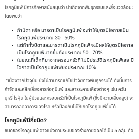
โรคภูมิแพ้ มีการศึกษาสนับสนุนว่า น่าเกิดจากพันธุกรรมและสิ่งแวดล้อม:
โดยพบว่า
ถ้าบิดา หรือ มารดาเป็นโรคภูมิแพ้ จะทำให้บุตรมีโอกาสเป็น
โรคภูมิแพ้ประมาณ 30 - 50%
แต่ถ้าทั้งบิดาและมารดาเป็นโรคภูมิแพ้ จะมีผลให้บุตรมีโอกาส
เป็นโรคภูมิแพ้มากขึ้นถึงประมาณ 50 - 70%
ในขณะที่เด็กที่มาจากครอบครัวที่’ไม่มีประวัติโรคภูมิแพ้เลย’มี
โอกาสเป็นโรคภูมิแพ้เพียงประมาณ 10%
*เนื่องจากปัจจุบัน ยังไม่สามารถแก้ไขปัจจัยทางพันธุกรรมได้ ดังนั้นการ
กำจัดและหลีกเลี่ยงสารก่อภูมิแพ้ และสารระคายเคืองต่างๆ เช่น ควัน
บุหรี่ ไรฝุ่น ในผู้ป่วยและครอบครัวที่เป็นโรคภูมิแพ้ (ซึ่งมีความเสี่ยงสูง) จะ
สามารถลดอาการของโรค หรือป้องกันไม่ให้เกิดโรคภูมิแพ้ขึ้นได้
โรคภูมิแพ้มีกี่ชนิด?
ชนิดของโรคภูมิแพ้ อาจแบ่งตามระบบของร่างกายออกได้เป็น 5 กลุ่ม คือ