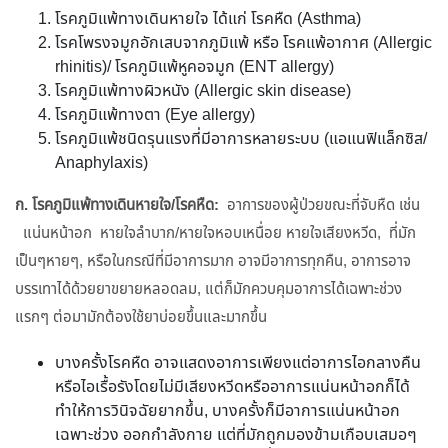
โรคภูมิแพ้ทางเดินหายใจ ได้แก่ โรคหืด (Asthma)
โรคโพรงจมูกอักเสบจากภูมิแพ้ หรือ โรคแพ้อากาศ (Allergic
rhinitis)/ โรคภูมิแพ้หูคอจมูก (ENT allergy)
โรคภูมิแพ้ทางผิวหนัง (Allergic skin disease)
โรคภูมิแพ้ทางตา (Eye allergy)
โรคภูมิแพ้ชนิดรุนแรงที่มีอาการหลายระบบ (แอแนฟิแล็กซิส/
Anaphylaxis)
ก.
โรคภูมิแพ้ทางเดินหายใจ/โรคหืด:
อาการของผู้ป่วยขณะที่จับหืด เช่น
แน่นหน้าอก หายใจลำบาก/หายใจหอบเหนื่อย หายใจเสียงหวีด, ที่มัก
เป็นๆหายๆ, หรือในกรณีที่มีอาการมาก อาจมีอาการทุกคืน, อาการอาจ
บรรเทาได้ด้วยยาขยายหลอดลม, แต่ก็มักควบคุมอาการได้เฉพาะช่วง
แรกๆ ต่อมามักต้องใช้ยาบ่อยขึ้นและมากขึ้น
บางครั้งโรคหืด อาจแสดงอาการเพียงแต่อาการไอกลางคืน
หรือไอเรื้อรังโดยไม่มีเสียงหวีดหรืออาการแน่นหน้าอกก็ได้
ทำให้การวินิจฉัยยากขึ้น, บางครั้งก็มีอาการแน่นหน้าอก
เฉพาะช่วง ออกกำลังกาย แต่ที่มักถูกมองข้ามเกือบเสมอๆ