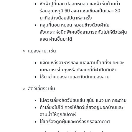
ซักผ้าปูที่นอน ปลอกหมอน และผ้าห่มด้วยน้ำ
ร้อนอุณหภูมิ 60 องศาเซลเซียสเป็นเวลา 30
นาทีอย่างน้อยสัปดาห์ละครั้ง
คลุมที่นอน หมอน หมอนข้างด้วยผ้าใย
สังเคราะห์ชนิดพิเศษซึ่งสามารถกันไม่ให้ตัวไรฝุ่น
ลอด ผ่านขึ้นมาได้
แมลงสาบ: เช่น
ขจัดแหล่งอาหารของแมลงสาบโดยทิ้งขยะและ
เศษอาหารในถุงหรือถังขยะที่มีฝาปิดมิดชิด
ใช้ยาฆ่าแมลงสาบและกับดักแมลงสาบ
สัตว์เลี้ยง: เช่น
ไม่ควรเลี้ยงสัตว์มีขนเช่น สุนัข แมว นก กระต่าย
ถ้าเลี่ยงไม่ได้ ควรให้สัตว์เลี้ยงอยู่นอกบ้านและ
อาบน้ำให้ทุกสัปดาห์
ใช้เครื่องดูดฝุ่นและเครื่องกรองอากาศ