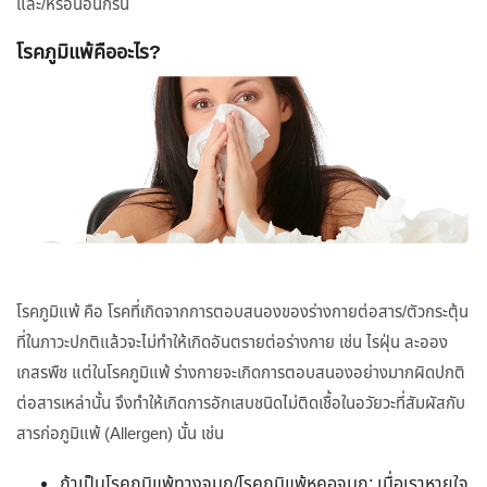
และ/หรือนอนกรน
โรคภูมิแพ้คืออะไร?
โรคภูมิแพ้ คือ โรคที่เกิดจากการตอบสนองของร่างกายต่อสาร/ตัวกระตุ้น
ที่ในภาวะปกติแล้วจะไม่ทำให้เกิดอันตรายต่อร่างกาย เช่น ไรฝุ่น ละออง
เกสรพืช แต่ในโรคภูมิแพ้ ร่างกายจะเกิดการตอบสนองอย่างมากผิดปกติ
ต่อสารเหล่านั้น จึงทำให้เกิดการอักเสบชนิดไม่ติดเชื้อในอวัยวะที่สัมผัสกับ
สารก่อภูมิแพ้ (Allergen) นั้น เช่น
ถ้าเป็นโรคภูมิแพ้ทางจมูก/โรคภูมิแพ้หูคอจมูก: เมื่อเราหายใจ