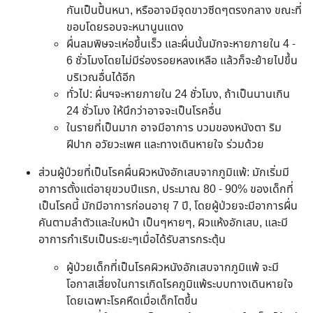
กันเป็นปื้นหนา, หรืออาจมีจุดขาวซีดๆตรงกลาง ขณะที่
ขอบโดยรอบจะหนานูนแดง
ผื่นลมพิษจะเห่อขึ้นเร็ว และผื่นนั้นมักจะหายภายใน 4 -
6 ชั่วโมงโดยไม่มีร่องรอยหลงเหลือ แล้วก็จะย้ายไปขึ้น
บริเวณอื่นได้อีก
ทั่วไป: ผื่นฯจะหายภายใน 24 ชั่วโมง, ถ้าเป็นนานเกิน
24 ชั่วโมง ให้นึกว่าอาจจะเป็นโรคอื่น
ในรายที่เป็นมาก อาจมีอาการ บวมของหนังตา ริม
ฝีปาก อวัยวะเพศ และทางเดินหายใจ ร่วมด้วย
ส่วนผู้ป่วยที่เป็นโรคผื่นผิวหนังอักเสบจากภูมิแพ้: มักเริ่มมี
อาการตั้งแต่อายุขวบปีแรก, ประมาณ 80 - 90% ของเด็กที่
เป็นโรคนี้ มักมีอาการก่อนอายุ 7 ปี, โดยผู้ป่วยจะมีอาการผื่น
คันตามลำตัวและใบหน้า เป็นๆหายๆ, ผิวแห้งอักเสบ, และมี
อาการกำเริบเป็นระยะๆเมื่อได้รับสารกระตุ้น
ผู้ป่วยเด็กที่เป็นโรคผิวหนังอักเสบจากภูมิแพ้ จะมี
โอกาสเสี่ยงในการเกิดโรคภูมิแพ้ระบบทางเดินหายใจ
โดยเฉพาะโรคหืดเมื่อเด็กโตขึ้น