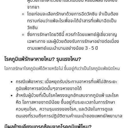
ผู้ป่วยที่รักษาด้วยยาแล้วไม่ดีขึ้น หรือมีผลข้างเคียง
จากยา
โดยก่อนจะเลือกรักษาด้วยการฉีดวัคซีน จำเป็นต้อง
ทราบก่อนว่าแพ้อะไรเพื่อจะได้นำสารที่แพ้มาฉีดเป็น
วัคซีน
ซึ่งการรักษาโดยวิธีนี้ ควรทำโดยแพทย์ผู้เชี่ยวชาญ
เฉพาะทาง และผู้ป่วยต้องรับการรักษาอย่างต่อเนื่อง
ตามแพทย์แนะนำนานอย่างน้อย 3 - 5 ปี
โรคภูมิแพ้รักษาหายไหม? รุนแรงไหม?
โอกาสรักษาโรคภูมิแพ้ได้หายหรือไม่ ขึ้นอยู่กับว่าเป็นโรคภูมิแพ้ชนิดไหน
กรณีแพ้อาหาร: เมื่อหยุดรับประทานอาหารที่แพ้ไปสักระยะ
ภูมิแพ้อาหารชนิดนั้นๆอาจหายขาดได้
สำหรับผู้ป่วยที่เป็นโรคโพรงจมูกอักเสบจากภูมิแพ้ และโรค
หืด โอกาสหายขาดมีน้อย ขึ้นอยู่กับระยะเวลาในการรักษา
ควบคุมโรค, ความรุนแรงของโรค, และวินัยในการดูแล
ตนเองที่รวมถึงการปฏิบัติตามคำแนะนำของแพทย์/พยาบาล
มีผลข้างเคียงแทรกซ้อนจากโรคภูมิแพ้ไหม?