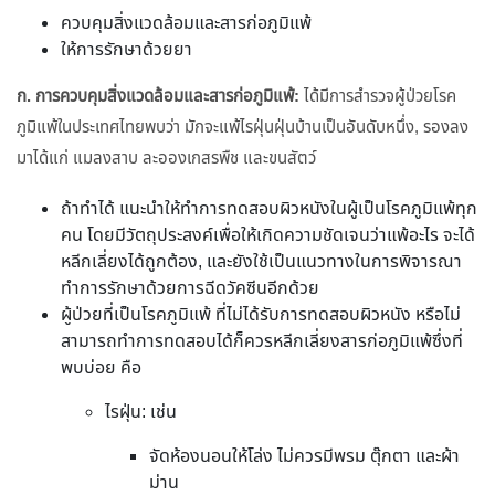
ควบคุมสิ่งแวดล้อมและสารก่อภูมิแพ้
ให้การรักษาด้วยยา
ก. การควบคุมสิ่งแวดล้อมและสารก่อภูมิแพ้:
ได้มีการสำรวจผู้ป่วยโรค
ภูมิแพ้ในประเทศไทยพบว่า มักจะแพ้ไรฝุ่นฝุ่นบ้านเป็นอันดับหนึ่ง, รองลง
มาได้แก่ แมลงสาบ ละอองเกสรพืช และขนสัตว์
ถ้าทำได้ แนะนำให้ทำการทดสอบผิวหนังในผู้เป็นโรคภูมิแพ้ทุก
คน โดยมีวัตถุประสงค์เพื่อให้เกิดความชัดเจนว่าแพ้อะไร จะได้
หลีกเลี่ยงได้ถูกต้อง, และยังใช้เป็นแนวทางในการพิจารณา
ทำการรักษาด้วยการฉีดวัคซีนอีกด้วย
ผู้ป่วยที่เป็นโรคภูมิแพ้ ที่ไม่ได้รับการทดสอบผิวหนัง หรือไม่
สามารถทำการทดสอบได้ก็ควรหลีกเลี่ยงสารก่อภูมิแพ้ซึ่งที่
พบบ่อย คือ
ไรฝุ่น: เช่น
จัดห้องนอนให้โล่ง ไม่ควรมีพรม ตุ๊กตา และผ้า
ม่าน