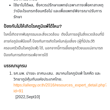
ใช้ยาไม่ได้ผล, ซึ่งควรปรึกษาแพทย์เฉพาะทางเพื่อหาสาเหตุ
ว่ามีอะไรแทรกซ้อนหรือไม่ และเพื่อแพทย์พิจารณาปรับการ
รักษา
ป้องกันไม่ให้เกิดโรคภูมิแพ้ได้ไหม?
โรคนี้เกิดจากพันธุกรรมและสิ่งแวดล้อม ดังนั้นการอยู่ในสิ่งแวดล้อมที่มี
สารก่อภูมิแพ้น้อยก็ ป้องกันการเกิดโรคในกลุ่มเสี่ยง (ผู้ที่มีประวัติ
ครอบครัวเป็นโรคภูมิแพ้) ได้, นอกจากนี้การเลี้ยงลูกด้วยนมแม่สามารถ
ป้องกันการเกิดการแพ้อาหารได้
บรรณานุกรม
รศ.นพ. ปารยะ อาศนะเสน. สมาคมโรคภูมิแพ้ โรคหืด และ
วิทยาภูมิคุ้มกันแห่งประเทศไทย.
https://allergy.or.th/2016/resources_expert_detail.php?
id=91
[2022,Sept10]