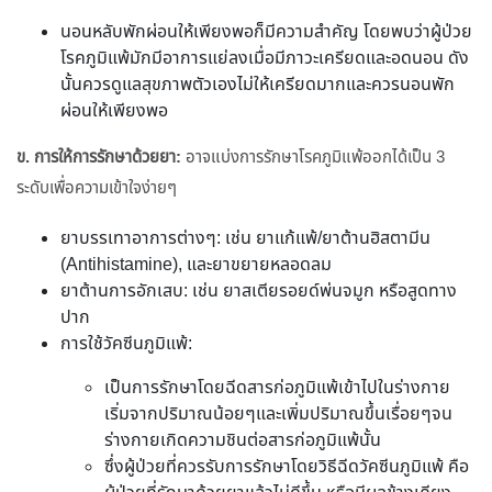
นอนหลับพักผ่อนให้เพียงพอก็มีความสำคัญ โดยพบว่าผู้ป่วย
โรคภูมิแพ้มักมีอาการแย่ลงเมื่อมีภาวะเครียดและอดนอน ดัง
นั้นควรดูแลสุขภาพตัวเองไม่ให้เครียดมากและควรนอนพัก
ผ่อนให้เพียงพอ
ข. การให้การรักษาด้วยยา:
อาจแบ่งการรักษาโรคภูมิแพ้ออกได้เป็น 3
ระดับเพื่อความเข้าใจง่ายๆ
ยาบรรเทาอาการต่างๆ: เช่น ยาแก้แพ้/ยาต้านฮิสตามีน
(Antihistamine), และยาขยายหลอดลม
ยาต้านการอักเสบ: เช่น ยาสเตียรอยด์พ่นจมูก หรือสูดทาง
ปาก
การใช้วัคซีนภูมิแพ้:
เป็นการรักษาโดยฉีดสารก่อภูมิแพ้เข้าไปในร่างกาย
เริ่มจากปริมาณน้อยๆและเพิ่มปริมาณขึ้นเรื่อยๆจน
ร่างกายเกิดความชินต่อสารก่อภูมิแพ้นั้น
ซึ่งผู้ป่วยที่ควรรับการรักษาโดยวิธีฉีดวัคซีนภูมิแพ้ คือ