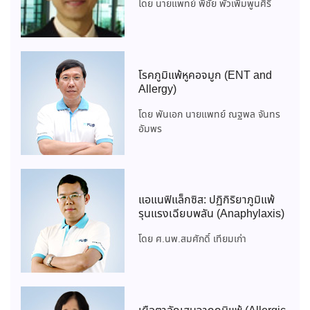
โดย นายแพทย์ พิชัย พัวเพิ่มพูนศิริ
โรคภูมิแพ้หูคอจมูก (ENT and
Allergy)
โดย พันเอก นายแพทย์ ณฐพล จันทร
อัมพร
แอแนฟิแล็กซิส: ปฏิกิริยาภูมิแพ้
รุนแรงเฉียบพลัน (Anaphylaxis)
โดย ศ.นพ.สมศักดิ์ เทียมเก่า