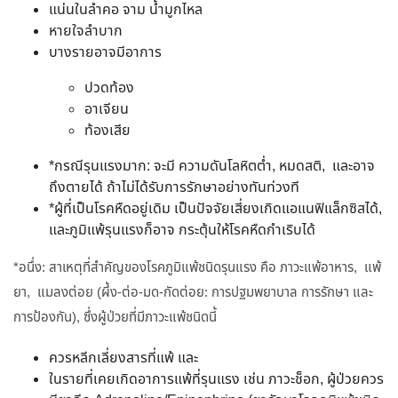
แน่นในลำคอ จาม น้ำมูกไหล
หายใจลำบาก
บางรายอาจมีอาการ
ปวดท้อง
อาเจียน
ท้องเสีย
*กรณีรุนแรงมาก: จะมี ความดันโลหิตต่ำ, หมดสติ, และอาจ
ถึงตายได้ ถ้าไม่ได้รับการรักษาอย่างทันท่วงที
*ผู้ที่เป็นโรคหืดอยู่เดิม เป็นปัจจัยเสี่ยงเกิดแอแนฟิแล็กซิสได้,
และภูมิแพ้รุนแรงก็อาจ กระตุ้นให้โรคหืดกำเริบได้
*อนึ่ง: สาเหตุที่สำคัญของโรคภูมิแพ้ชนิดรุนแรง คือ ภาวะแพ้อาหาร, แพ้
ยา, แมลงต่อย (ผึ้ง-ต่อ-มด-กัดต่อย: การปฐมพยาบาล การรักษา และ
การป้องกัน), ซึ่งผู้ป่วยที่มีภาวะแพ้ชนิดนี้
ควรหลีกเลี่ยงสารที่แพ้ และ
ในรายที่เคยเกิดอาการแพ้ที่รุนแรง เช่น ภาวะช็อก, ผู้ป่วยควร