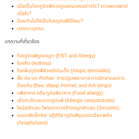
เมื่อเป็นโรคภูมิแพ้ควรดูแลตนเองอย่างไร? ควรพบแพทย์
เมื่อไร?
ป้องกันไม่ให้เป็นโรคภูมิแพ้ได้ไหม?
บรรณานุกรม
บทความที่เกี่ยวข้อง
โรคภูมิแพ้หูคอจมูก (ENT and Allergy)
โรคหืด (Asthma)
โรคผื่นภูมิแพ้ผิวหนังในเด็ก (Atopic dermatitis)
ผึ้ง ต่อ มด กัดต่อย: การปฐมพยาบาล การรักษาและการ
ป้องกัน (Bee, Wasp, Hornet, and Ant stings)
แพ้อาหาร หรือ ภูมิแพ้อาหาร (Food allergy)
เยื่อตาอักเสบจากภูมิแพ้ (Allergic conjunctivitis)
ไซนัสอักเสบ โพรงอากาศข้างจมูกอักเสบ (Sinusitis)
แอแนฟิแล็กซิส: ปฏิกิริยาภูมิแพ้รุนแรงเฉียบพลัน
(Anaphylaxis)