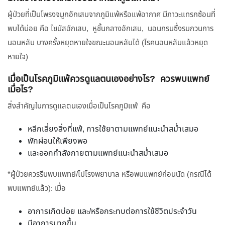
ผู้ป่วยที่เป็นโพรงจมูกอักเสบจากภูมิแพ้หรือแพ้อากาศ มีภาวะแทรกซ้อนที่
พบได้บ่อย คือ ไซนัสอักเสบ, หูชั้นกลางอักเสบ, นอนกรนซึ่งรบกวนการ
นอนหลับ บางครั้งหยุดหายใจขณะนอนหลับได้ (โรคนอนหลับแล้วหยุด
หายใจ)
เมื่อเป็นโรคภูมิแพ้ควรดูแลตนเองอย่างไร? ควรพบแพทย์
เมื่อไร?
สิ่งสำคัญในการดูแลตนเองเมื่อเป็นโรคภูมิแพ้ คือ
หลีกเลี่ยงสิ่งที่แพ้, การใช้ยาตามแพทย์แนะนำสม่ำเสมอ
พักผ่อนให้เพียงพอ
และออกกำลังกายตามแพทย์แนะนำสม่ำเสมอ
*ผู้ป่วยควรรีบพบแพทย์/ไปโรงพยาบาล หรือพบแพทย์ก่อนนัด (กรณีได้
พบแพทย์แล้ว): เมื่อ
อาการเกิดบ่อย และ/หรือกระทบต่อการใช้ชีวิตประจำวัน
มีอาการมากขึ้น