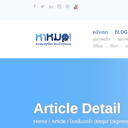
หน้าแรก
BLOG
สุขภาพเด็ก
สุขภาพ
วิกิโรค
วิกิยา
เ
Article Detail
Home /
Article /
โรคซึมเศร้า (Major Depres