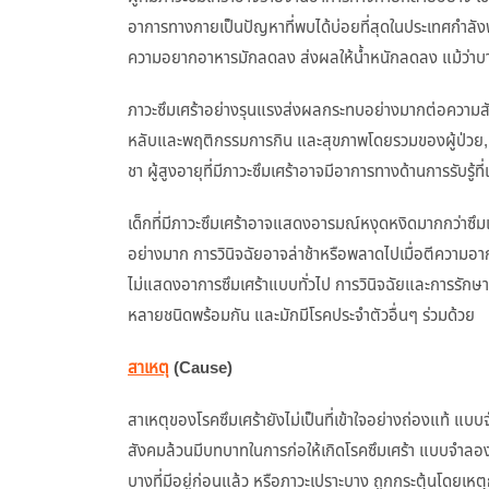
อาการทางกายเป็นปัญหาที่พบได้บ่อยที่สุดในประเทศกำลั
ความอยากอาหารมักลดลง ส่งผลให้น้ำหนักลดลง แม้ว่าบางคร
ภาวะซึมเศร้าอย่างรุนแรงส่งผลกระทบอย่างมากต่อความสั
หลับและพฤติกรรมการกิน และสุขภาพโดยรวมของผู้ป่วย, 
ชา ผู้สูงอายุที่มีภาวะซึมเศร้าอาจมีอาการทางด้านการรับรู้ที่เ
เด็กที่มีภาวะซึมเศร้าอาจแสดงอารมณ์หงุดหงิดมากกว่าซ
อย่างมาก การวินิจฉัยอาจล่าช้าหรือพลาดไปเมื่อตีความอาก
ไม่แสดงอาการซึมเศร้าแบบทั่วไป การวินิจฉัยและการรักษาจึ
หลายชนิดพร้อมกัน และมักมีโรคประจำตัวอื่นๆ ร่วมด้วย
สาเหตุ
(Cause)
สาเหตุของโรคซึมเศร้ายังไม่เป็นที่เข้าใจอย่างถ่องแท้ แ
สังคมล้วนมีบทบาทในการก่อให้เกิดโรคซึมเศร้า แบบจำลองค
บางที่มีอยู่ก่อนแล้ว หรือภาวะเปราะบาง ถูกกระตุ้นโดยเหตุ