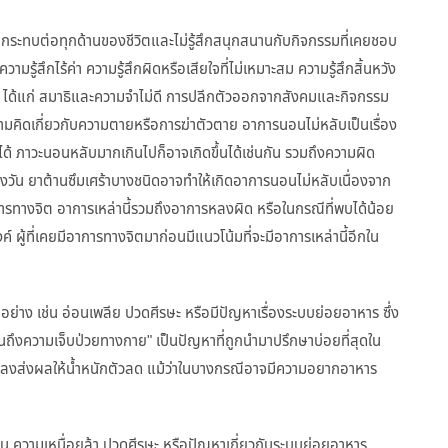
งผลกระทบต่อทุกด้านของชีวิตและไม่รู้สึกสนุกสนานกับกิจกรรมที่เคยชอบ
ามรู้สึกไร้ค่า ความรู้สึกผิดหรือเสียใจที่ไม่เหมาะสม ความรู้สึกสิ้นหวัง
า ได้แก่ สมาธิและความจำไม่ดี การปลีกตัวออกจากสังคมและกิจกรรม
คิดเกี่ยวกับความตายหรือการฆ่าตัวตาย อาการนอนไม่หลับเป็นเรื่อง
อได้ ภาวะนอนหลับมากเกินไปก็อาจเกิดขึ้นได้เช่นกัน รวมถึงความผิด
ัน ยาต้านซึมเศร้าบางชนิดอาจทำให้เกิดอาการนอนไม่หลับเนื่องจาก
อาการทางจิต อาการเหล่านี้รวมถึงอาการหลงผิด หรือในกรณีที่พบได้น้อย
 ผู้ที่เคยมีอาการทางจิตมาก่อนมีแนวโน้มที่จะมีอาการเหล่านี้อีกใน
่าง เช่น อ่อนเพลีย ปวดศีรษะ หรือมีปัญหาเรื่องระบบย่อยอาหาร ซึ่ง
ึงความเจ็บป่วยทางกาย" เป็นปัญหาที่ถูกนำมาปรึกษาบ่อยที่สุดใน
งส่งผลให้น้ำหนักตัวลด แม้ว่าในบางกรณีอาจมีความอยากอาหาร
่น ความเหนื่อยล้า ปวดศีรษะ หรือปัญหาเกี่ยวกับระบบย่อยอาหาร