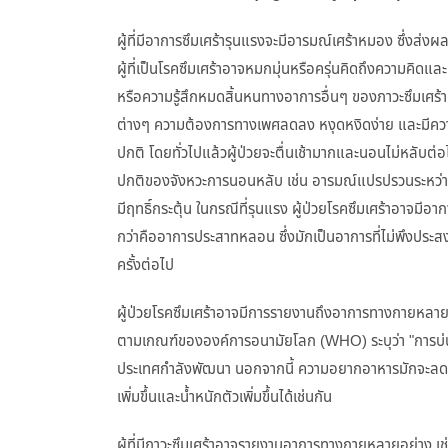
ผู้ที่มีอาการซึมเศร้ารุนแรงจะมีอารมณ์เศร้าหมอง ซึ่งส่
ผู้ที่เป็นโรคซึมเศร้าอาจหมกมุ่นหรือครุ่นคิดถึงความคิดและคว
หรือความรู้สึกหมดสิ้นหนทางอาการอื่นๆ ของภาวะซึมเศร้
ต่างๆ ความต้องการทางเพศลดลง หงุดหงิดง่าย และมีความ
ปกติ โดยทั่วไปแล้วผู้ป่วยจะตื่นเช้ามากและนอนไม่หลับต่
ปกติของจังหวะการนอนหลับ เช่น อารมณ์แปรปรวนระหว่างว
มีฤทธิ์กระตุ้น ในกรณีที่รุนแรง ผู้ป่วยโรคซึมเศร้าอาจมี
กว่าคืออาการประสาทหลอน ซึ่งมักเป็นอาการที่ไม่พึงประสงค์
ครั้งต่อไป
ผู้ป่วยโรคซึมเศร้าอาจมีการรายงานถึงอาการทางกายหลายอย
ตามเกณฑ์ขององค์การอนามัยโลก (WHO) ระบุว่า "การบ่นถ
ประเทศกำลังพัฒนา นอกจากนี้ ความอยากอาหารมักจะลดล
เพิ่มขึ้นและน้ำหนักตัวเพิ่มขึ้นได้เช่นกัน
ผู้ที่มีภาวะซึมเศร้าอาจรายงานอาการทางกายหลายอย่าง เช