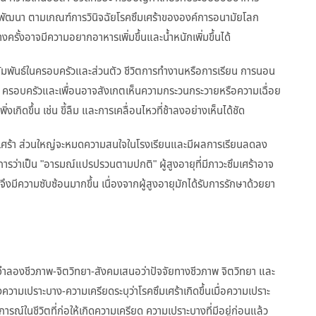
งพัฒนา ตามเกณฑ์การวินิจฉัยโรคซึมเศร้าขององค์การอนามัยโลก
ั้งอาจมีความอยากอาหารเพิ่มขึ้นและน้ำหนักเพิ่มขึ้นได้
มพันธ์ในครอบครัวและส่วนตัว ชีวิตการทำงานหรือการเรียน การนอน
ครอบครัวและเพื่อนอาจสังเกตเห็นความกระวนกระวายหรือความเฉื่อย
พิ่งเกิดขึ้น เช่น ขี้ลืม และการเคลื่อนไหวที่ช้าลงอย่างเห็นได้ชัด
ึมเศร้า ส่วนใหญ่จะหมดความสนใจในโรงเรียนและมีผลการเรียนลดลง
ารว่าเป็น "อารมณ์แปรปรวนตามปกติ" ผู้สูงอายุที่มีภาวะซึมเศร้าอาจ
งมีความซับซ้อนมากขึ้น เนื่องจากผู้สูงอายุมักได้รับการรักษาด้วยยา
บบจำลองชีวภาพ-จิตวิทยา-สังคมเสนอว่าปัจจัยทางชีวภาพ จิตวิทยา และ
วามเปราะบาง-ความเครียดระบุว่าโรคซึมเศร้าเกิดขึ้นเมื่อความเปราะ
การณ์ในชีวิตที่ก่อให้เกิดความเครียด ความเปราะบางที่มีอยู่ก่อนแล้ว