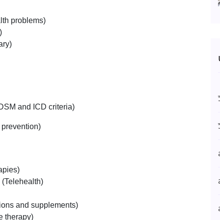
alth problems)
)
ary)
DSM and ICD criteria)
 prevention)
apies)
(Telehealth)
tions and supplements)
e therapy)