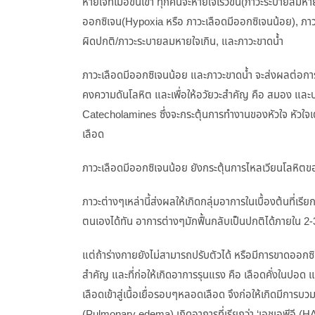
หายใจที่เมื่อขึ้นเขา ทุกคนจะหายใจเร็วขึ้น(ภาวะระบายลมห
ออกซิเจน(Hypoxia หรือ ภาวะเลือดมีออกซิเจนน้อย), ภ
ผิดปกติ/ภาวะระบายลมหายใจเกิน, และภาวะขาดน้ำ
ภาวะเลือดมีออกซิเจนน้อย และภาวะขาดน้ำ จะส่งผลต่อการ
คงความดันโลหิต และเพื่อให้อวัยวะสำคัญ คือ สมอง และป
Catecholamines ซึ่งจะกระตุ้นการทำงานของหัวใจ หัวใจเ
เลือด
ภาวะเลือดมีออกซิเจนน้อย ยังกระตุ้นการไหลเวียนโลหิตขอ
ภาวะต่างๆเหล่านี้ส่งผลให้เกิดกลุ่มอาการในเบื้องต้นที่เร
ตนเองได้ทัน อาการต่างๆมักฟื้นกลับเป็นปกติได้ภายใน 2-
แต่ถ้าร่างกายยังไม่สามารถปรับตัวได้ หรือมีการขาดออกซิเจนเพ
สำคัญ และที่ก่อให้เกิดอาการรุนแรง คือ เลือดคั่งในปอด
เลือดเข้าสู่เนื้อเยื่อรอบๆหลอดเลือด จึงก่อให้เกิดมีการบวม
(Pulmonary edema) เกิดอาการที่เรียกว่า ‘เอชเอพีอี