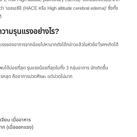
กว่า ‘เอชเอซีอี (HACE หรือ High altitude cerebral edema)’ ซึ่งทั้ง
้
มีความรุนแรงอย่างไร?
นแรงของอาการจากน้อยไปหามากดังได้กล่าวแล้วในหัวข้อ’โรคฯเกิดได้
้บ่อยที่สุด รุนแรงน้อยที่สุดในทั้ง 3 กลุ่มอาการ มักเกิดขึ้น
ารแรกสุด คืออาการปวดศีรษะ แต่ปวดไม่มาก
เจียน เบื่ออาหาร
บาก (เมื่อออกแรง)