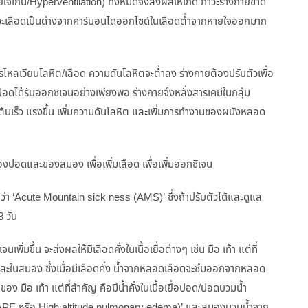
ายใจเกิน/Hyperventilation) ทั้งหมดจึงส่งผลให้เกิด ภาวะร่างกายขาด
าวะเลือดเป็นด่างจากคาร์บอนไดออกไซด์ในเลือดต่ำจากหายใจออกมาก
ไหลเวียนโลหิต/เลือด ความดันโลหิตจะต่ำลง ร่างกายต้องปรับตัวเพื่อ
อดได้รับออกซิเจนอย่างเพียงพอ ร่างกายจึงหลั่งสารเคมีในกลุ่ม
ต้นเร็ว แรงขึ้น เพิ่มความดันโลหิต และเพิ่มการทำงานของผนังหลอด
งปอดและของสมอง เพื่อเพิ่มเลือด เพื่อเพิ่มออกซิเจน
ียกว่า ‘Acute Mountain sick ness (AMS)’ ซึ่งถ้าปรับตัวได้และดูแล
3 วัน
ิ่มขึ้น จะส่งผลให้มีเลือดคั่งในเนื้อเยื่อต่างๆ เช่น มือ เท้า แต่ที่
 และในสมอง ซึ่งเมื่อมีเลือดคั่ง น้ำจากหลอดเลือดจะซึมออกจากหลอด
ของ มือ เท้า แต่ที่สำคัญ คือมีน้ำคั่งในเนื้อเยื่อปอด/ปอดบวมน้ำ
 (HAPE หรือ High altitude pulmonary edema)’ และสมองบวมน้ำจาก