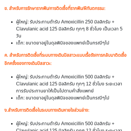
ข. สำหรับการรักษารากฟัน/การติดเชื้อที่รากฟัน/ฝีทันตกรรม:
ผู้ใหญ่: รับประทานตำรับ Amoxicillin 250 มิลลิกรัม +
Clavulanic acid 125 มิลลิกรัม ทุกๆ 8 ชั่วโมง เป็นเวลา 5
วัน
เด็ก: ขนาดยาอยู่ในดุลพินิจของแพทย์เป็นกรณีๆไป
ค. สำหรับการติดเชื้อที่ระบบทางเดินปัสสาวะแบบเรื้อรัง/การกลับมาติดเชื้อ
อีกครั้งของทางเดินปัสสาวะ:
ผู้ใหญ่: รับประทานตำรับ Amoxicillin 500 มิลลิกรัม +
Clavulanic acid 125 มิลลิกรัม ทุกๆ 12 ชั่วโมง ระยะเวลา
การรับประทานยาให้เป็นไปตามคำสั่งแพทย์
เด็ก: ขนาดยาอยู่ในดุลพินิจของแพทย์เป็นกรณีๆไป
ง.สำหรับการติดเชื้อในระบบทางเดินหายใจส่วนล่าง:
ผู้ใหญ่: รับประทานตำรับ Amoxicillin 500 มิลลิกรัม +
Clavulanic acid 125 มิลลิกรัม ทุกๆ 12 ชั่วโมง ระยะเวลา