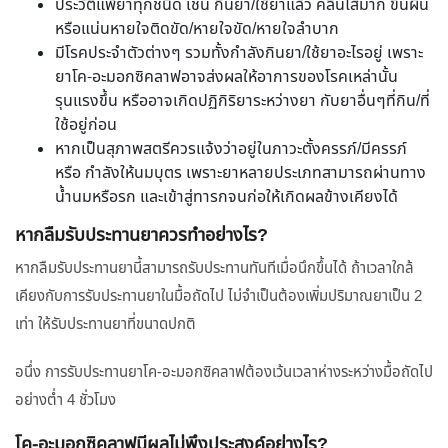
ประวัติแพ้ยาทุกชนิด เช่น กินยา/ใช้ยาแล้ว คลื่นไส้มาก ขึ้นผื่น
หรือแน่นหายใจติดขัด/หายใจขัด/หายใจลำบาก
มีโรคประจำตัวต่างๆ รวมทั้งกำลังกินยา/ใช้ยาอะไรอยู่ เพราะ
ยาโค-อะมอกซิคลาฟอาจส่งผลให้อาการของโรคเหล่านั้น
รุนแรงขึ้น หรืออาจเกิดปฏิกิริยาระหว่างยา กับยาอื่นๆที่กิน/ที่
ใช้อยู่ก่อน
หากเป็นสุภาพสตรีควรแจ้งว่าอยู่ในภาวะตั้งครรภ์/มีครรภ์
หรือ กำลังให้นมบุตร เพราะยาหลายประเภทสามารถผ่านทาง
น้ำนมหรือรก และเข้าสู่ทารกจนก่อให้เกิดผลข้างเคียงได้
หากลืมรับประทานยาควรทำอย่างไร?
หากลืมรับประทานยานี้สามารถรับประทานทันทีเมื่อนึกขึ้นได้ ถ้าเวลาใกล้
เคียงกับการรับประทานยาในมื้อถัดไป ไม่จำเป็นต้องเพิ่มปริมาณยาเป็น 2
เท่า ให้รับประทานยาที่ขนาดปกติ
อนึ่ง การรับประทานยาโค-อะมอกซิคลาฟต้องเว้นเวลาห่างระหว่างมื้อถัดไป
อย่างต่ำ 4 ชั่วโมง
โค-อะมอกซิคลาฟมีผลไม่พึงประสงค์อย่างไร?