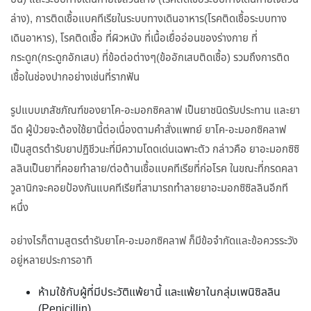
ล่าง), การติดเชื้อแบคทีเรียในระบบทางเดินอาหาร(โรคติดเชื้อระบบทาง
เดินอาหาร), โรคติดเชื้อ ที่ผิวหนัง ที่เนื้อเยื่ออ่อนของร่างกาย ที่
กระดูก(กระดูกอักเสบ) ที่ข้อต่อต่างๆ(ข้ออักเสบติดเชื้อ) รวมถึงการติด
เชื้อในช่องปากอย่างเช่นที่รากฟัน
รูปแบบเภสัชภัณฑ์ของยาโค-อะมอกซิคลาฟ เป็นยาชนิดรับประทาน และยา
ฉีด ผู้ป่วยจะต้องใช้ยานี้ต่อเนื่องตามคำสั่งแพทย์ ยาโค-อะมอกซิคลาฟ
เป็นสูตรตำรับยาปฏิชีวนะที่มีความโดดเด่นเฉพาะตัว กล่าวคือ ยาอะมอกซิซิ
ลลินเป็นยาที่คอยทำลาย/ต่อต้านเชื้อแบคทีเรียที่ก่อโรค ในขณะที่กรดคลา
วูลานิกจะคอยป้องกันแบคทีเรียที่สามารถทำลายยาอะมอกซิซิลลินอีกที
หนึ่ง
อย่างไรก็ตามสูตรตำรับยาโค-อะมอกซิคลาฟ ก็มีข้อจำกัดและข้อควรระวัง
อยู่หลายประการอาทิ
ห้ามใช้กับผู้ที่มีประวัติแพ้ยานี้ และแพ้ยาในกลุ่มเพนิซิลลิน
(Penicillin)