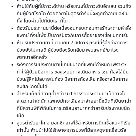
ห้ามใช้กับผู้ที่มีภาวะดีซ่าน หรือขณะที่มีภาวะตับอักเสบ รวมถึง
กับผู้ป่วยโรคไต ด้วยตัวยาในสูตรตำรับนี้จะถูกทำลายและขับ
ทิ้ง โดยผ่านไปที่ตับและที่ไต
ต้องรับประทานยานี้ต่อเนื่องจนครบเทอมการรักษาตามคำสั่ง
แพทย์ ทั้งนี้เพื่อเป็นการป้องกันการดื้อยาของเชื้อแบคทีเรีย
ห้ามรับประทานยานี้นานเกิน 2 สัปดาห์ กรณีที่รู้สึกว่าอาการ
ป่วยยังไม่หายดี ผู้ป่วยต้องรีบกลับมาพบแพทย์/มาโรง
พยาบาลอีกครั้ง
ระวังการรับประทานยานี้เกินขนาดที่แพทย์กำหนด เพราะจะ
ทำให้ผู้ป่วยมีอาการ ของระบบทางเดินอาหาร เช่น ท้องไส้ปั่น
ป่วน/รู้สึกไม่สบายในท้อง มีอาการท้องเสีย หรืออาจมีอาการ
ลมชัก เกิดขึ้นได้
สำหรับเด็กที่มีอายุต่ำกว่า 6 ปี การรับประทานยาเม็ดอาจไม่
สะดวกเท่าใดนัก แพทย์มักจะเลี่ยงมาจ่ายยานี้ชนิดที่เป็นยาน้ำ
ที่มีความพิถีพิถันในการเตรียมยามากกว่ายารับประทานชนิด
เม็ด
สูตรตำรับยาโค-อะมอกซิคลาฟใช้สำหรับการติดเชื้อแบคทีเรีย
เท่านั้น ห้ามนำไปใช้รักษาอาการป่วยที่มีสาเหตุจากเชื้อไวรัส