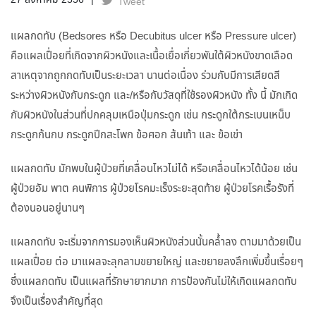
27 สิงหาคม 2556
Tweet
แผลกดทับ (Bedsores หรือ Decubitus ulcer หรือ Pressure ulcer)
คือแผลเปื่อยที่เกิดจากผิวหนังและเนื้อเยื่อเกี่ยวพันใต้ผิวหนังขาดเลือด
สาเหตุจากถูกกดทับเป็นระยะเวลา นานต่อเนื่อง ร่วมกับมีการเสียดสี
ระหว่างผิวหนังกับกระดูก และ/หรือกับวัสดุที่ใช้รองผิวหนัง ทั้ง นี้ มักเกิด
กับผิวหนังในส่วนที่ปกคลุมเหนือปุ่มกระดูก เช่น กระดูกใต้กระเบนเหน็บ
กระดูกก้นกบ กระดูกปีกสะโพก ข้อศอก ส้นเท้า และ ข้อเข่า
แผลกดทับ มักพบในผู้ป่วยที่เคลื่อนไหวไม่ได้ หรือเคลื่อนไหวได้น้อย เช่น
ผู้ป่วยอัม พาต คนพิการ ผู้ป่วยโรคมะเร็งระยะสุดท้าย ผู้ป่วยโรคเรื้อรังที่
ต้องนอนอยู่นานๆ
แผลกดทับ จะเริ่มจากการมองเห็นผิวหนังส่วนนั้นคล้ำลง ตามมาด้วยเป็น
แผลเปื่อย ต่อ มาแผลจะลุกลามขยายใหญ่ และขยายลงลึกเพิ่มขึ้นเรื่อยๆ
ซึ่งแผลกดทับ เป็นแผลที่รักษายากมาก การป้องกันไม่ให้เกิดแผลกดทับ
จึงเป็นเรื่องสำคัญที่สุด