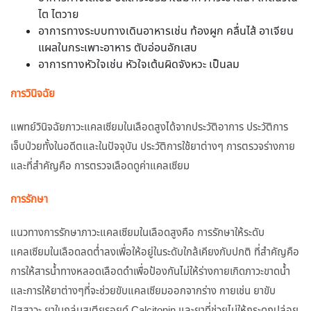
ไต ไตวาย
อาการทางระบบทางเดินอาหารเช่น ท้องผูก คลื่นไส้ อาเจียน
แผลในกระเพาะอาหาร ตับอ่อนอักเสบ
อาการทางหัวใจเช่น หัวใจเต้นผิดจังหวะ เป็นลม
การวินิจฉัย
แพทย์วินิจฉัยภาวะแคลเซียมในเลือดสูงได้จากประวัติอาการ ประวัติการ
เจ็บป่วยทั้งในอดีตและในปัจจุบัน ประวัติการใช้ยาต่างๆ การตรวจร่างกาย
และที่สำคัญคือ การตรวจเลือดดูค่าแคลเซียม
การรักษา
แนวทางการรักษาภาวะแคลเซียมในเลือดสูงคือ การรักษาให้ระดับ
แคลเซียมในเลือดลดต่ำลงเพื่อให้อยู่ในระดับใกล้เคียงกับปกติ ที่สำคัญคือ
การให้สารน้ำทางหลอดเลือดดำเพื่อป้องกันไม่ให้ร่างกายเกิดภาวะขาดน้ำ
และการให้ยาต่างๆที่จะช่วยขับแคลเซียมออกจากร่าง กายเช่น ยาขับ
ปัสสาวะ ยาในกลุ่มสเตียรอยด์ Calcitonin และยาที่ช่วยไม่ให้กระดูกปล่อย