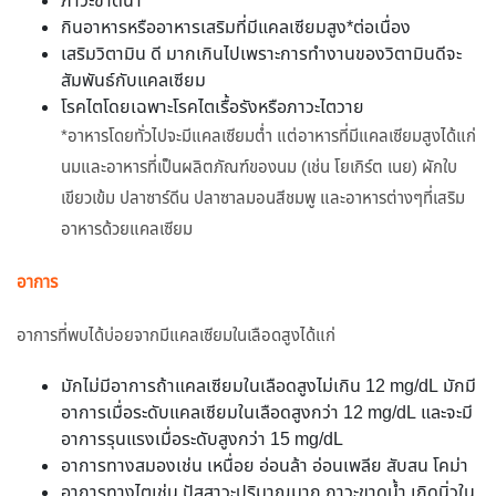
ภาวะขาดน้ำ
กินอาหารหรืออาหารเสริมที่มีแคลเซียมสูง*ต่อเนื่อง
เสริมวิตามิน ดี มากเกินไปเพราะการทำงานของวิตามินดีจะ
สัมพันธ์กับแคลเซียม
โรคไตโดยเฉพาะโรคไตเรื้อรังหรือภาวะไตวาย
*อาหารโดยทั่วไปจะมีแคลเซียมต่ำ แต่อาหารที่มีแคลเซียมสูงได้แก่
นมและอาหารที่เป็นผลิตภัณฑ์ของนม (เช่น โยเกิร์ต เนย) ผักใบ
เขียวเข้ม ปลาซาร์ดีน ปลาซาลมอนสีชมพู และอาหารต่างๆที่เสริม
อาหารด้วยแคลเซียม
อาการ
อาการที่พบได้บ่อยจากมีแคลเซียมในเลือดสูงได้แก่
มักไม่มีอาการถ้าแคลเซียมในเลือดสูงไม่เกิน 12 mg/dL มักมี
อาการเมื่อระดับแคลเซียมในเลือดสูงกว่า 12 mg/dL และจะมี
อาการรุนแรงเมื่อระดับสูงกว่า 15 mg/dL
อาการทางสมองเช่น เหนื่อย อ่อนล้า อ่อนเพลีย สับสน โคม่า
อาการทางไตเช่น ปัสสาวะปริมาณมาก ภาวะขาดน้ำ เกิดนิ่วใน