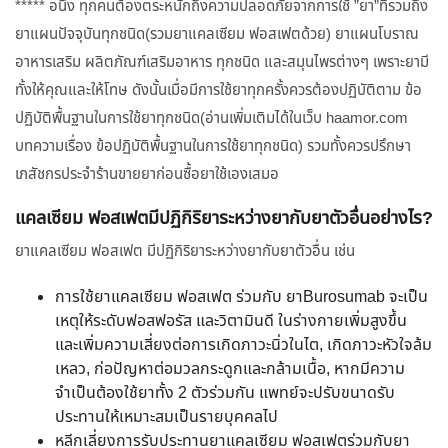
***** อนึ่ง ทุกคนต้องตระหนักถึงความปลอดภัยจากการใช้ ”ยา”ที่รวมถึง
ยาแผนปัจจุบันทุกชนิด(รวมยาแคลเซียม ฟอสเฟตด้วย) ยาแผนโบราณ
อาหารเสริม ผลิตภัณฑ์เสริมอาหาร ทุกชนิด และสมุนไพรต่างๆ เพราะยามี
ทั้งให้คุณและให้โทษ ดังนั้นเมื่อมีการใช้ยาทุกครั้งควรต้องปฏิบัติตาม ข้อ
ปฏิบัติพื้นฐานในการใช้ยาทุกชนิด(อ่านเพิ่มเติมได้ในเว็บ haamor.com
บทความเรื่อง ข้อปฏิบัติพื้นฐานในการใช้ยาทุกชนิด) รวมทั้งควรปรึกษา
เภสัชกรประจำร้านขายยาก่อนซื้อยาใช้เองเสมอ
แคลเซียม ฟอสเฟตมีปฏิกิริยาระหว่างยากับยาตัวอื่นอย่างไร?
ยาแคลเซียม ฟอสเฟต มีปฏิกิริยาระหว่างยากับยาตัวอื่น เช่น
การใช้ยาแคลเซียม ฟอสเฟต ร่วมกับ ยาBurosumab จะเป็น
เหตุให้ระดับฟอสฟอรัส และวิตามินดี ในร่างกายเพิ่มสูงขึ้น
และเพิ่มความเสี่ยงต่อการเกิดภาวะนิ่วในไต, เกิดภาวะหัวใจล้ม
เหลว, ก่อปัญหาต่อมวลกระดูกและกล้ามเนื้อ, หากมีความ
จำเป็นต้องใช้ยาทั้ง 2 ตัวร่วมกัน แพทย์จะปรับขนาดรับ
ประทานให้เหมาะสมเป็นรายบุคคลไป
หลีกเลี่ยงการรับประทานยาแคลเซียม ฟอสเฟตร่วมกับยา