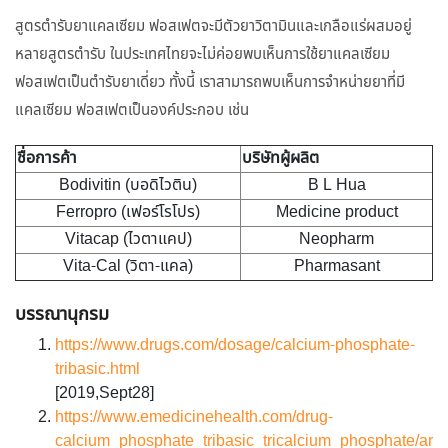
สูตรตำรับยาแคลเซียม ฟอสเฟตจะมีตัวยาวิตามินและเกลือแร่ผสมอยู่
หลายสูตรตำรับ ในประเทศไทยจะไม่ค่อยพบเห็นการใช้ยาแคลเซียม
ฟอสเฟตเป็นตำรับยาเดี่ยว ทั้งนี้ เราสามารถพบเห็นการจำหน่ายยาที่มี
แคลเซียม ฟอสเฟตเป็นองค์ประกอบ เช่น
ชื่อการค้า
บริษัทผู้ผลิต
Bodivitin (บอดิไวติน)
B L Hua
Ferropro (เฟอร์โรโปร)
Medicine product
Vitacap (ไวตาแคป)
Neopharm
Vita-Cal (วิตา-แคล)
Pharmasant
บรรณานุกรม
https://www.drugs.com/dosage/calcium-phosphate-
tribasic.html
[2019,Sept28]
https://www.emedicinehealth.com/drug-
calcium_phosphate_tribasic_tricalcium_phosphate/arti