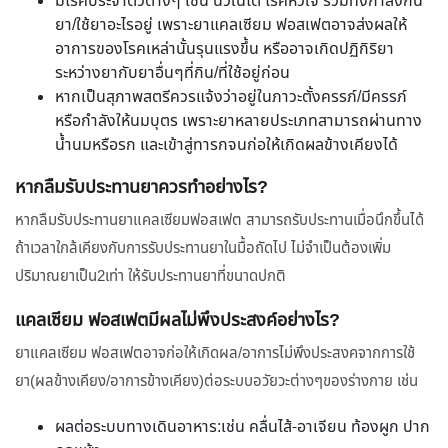
มีโรคประจำตัวต่างๆ เช่น นิ่วในไต โรคหัวใจ รวมทั้งกำลังกิน
ยา/ใช้ยาอะไรอยู่ เพราะยาแคลเซียม ฟอสเฟตอาจส่งผลให้
อาการของโรคเหล่านั้นรุนแรงขึ้น หรืออาจเกิดปฏิกิริยา
ระหว่างยากับยาอื่นๆที่กิน/ที่ใช้อยู่ก่อน
หากเป็นสุภาพสตรีควรแจ้งว่าอยู่ในภาวะตั้งครรภ์/มีครรภ์
หรือกำลังให้นมบุตร เพราะยาหลายประเภทสามารถผ่านทาง
น้ำนมหรือรก และเข้าสู่ทารกจนก่อให้เกิดผลข้างเคียงได้
หากลืมรับประทานยาควรทำอย่างไร?
หากลืมรับประทานยาแคลเซียมฟอสเฟต สามารถรับประทานเมื่อนึกขึ้นได้
ถ้าเวลาใกล้เคียงกับการรับประทานยาในมื้อถัดไป ไม่จำเป็นต้องเพิ่ม
ปริมาณยาเป็น2เท่า ให้รับประทานยาที่ขนาดปกติ
แคลเซียม ฟอสเฟตมีผลไม่พึงประสงค์อย่างไร?
ยาแคลเซียม ฟอสเฟตอาจก่อให้เกิดผล/อาการไม่พึงประสงคจากการใช้
ยา(ผลข้างเคียง/อาการข้างเคียง)ต่อระบบอวัยวะต่างๆของร่างกาย เช่น
ผลต่อระบบทางเดินอาหาร:เช่น คลื่นไส้-อาเจียน ท้องผูก ปาก