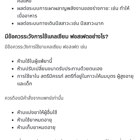
คอแห้ง
ผลต่อระบบการเผาผลาญพลังงานของร่างกาย: เช่น ทำให้
เบื่ออาหาร
ผลต่อระบบทางเดินปัสสาวะ:เช่น ปัสสาวะมาก
มีข้อควรระวังการใช้แคลเซียม ฟอสเฟตอย่างไร?
มีข้อควรระวังการใช้ยาแคลเซียม ฟอสเฟต เช่น
ห้ามใช้ในผู้แพ้ยานี้
ห้ามปรับเปลี่ยนขนาดรับประทานด้วยตนเอง
การใช้ยาใน สตรีมีครรภ์ สตรีที่อยู่ในภาวะให้นมบุตร ผู้สูงอายุ
และเด็ก
ควรต้องมีคำสั่งจากแพทย์เท่านั้น
ห้ามแบ่งยาให้ผู้อื่นใช้
ห้ามใช้ยาหมดอายุ
ห้ามเก็บยาหมดอายุ