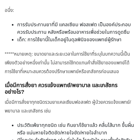
อนึ่ง:
การรับประทานยาที่มี แคลเซียม ฟอสเฟต เป็นองค์ประกอบ
ควรรับประทาน หลังหรือพร้อมอาหารเพื่อช่วยในการดูดซึม
เด็ก: การใช้ยานี้ในเด็กอยู่ในดุลพินิจของแพทย์ผู้รักษา
*****หมายเหตุ: ขนาดยาและระยะเวลาในการใช้ยาที่ระบุในบทความนี้เป็น
เพียงตัวอย่างหนึ่งเท่านั้น ไม่สามารถใช้ทดแทนคำสั่งใช้ยาของแพทย์ได้
การใช้ยาที่เหมาะสมควรต้องปรึกษาแพทย์หรือเภสัชกรก่อนเสมอ
เมื่อมีการสั่งยา ควรแจ้งแพทย์/พยาบาล และเภสัชกร
อย่างไร?
เมื่อมีการสั่งยาทุกชนิดรวมยาแคลเซียมฟอสเฟต ผู้ป่วยควรแจ้งแพทย์/
พยาบาล และเภสัชกร เช่น
ประวัติแพ้ยาทุกชนิด เช่น กินยา/ใช้ยาแล้ว คลื่นไส้มาก ขึ้นผื่น
หรือ แน่นหายใจติดขัด/หายใจขัด/หายใจลำบาก