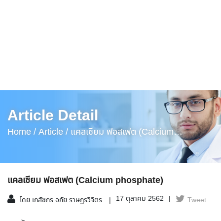
Article Detail
Home /
Article /
แคลเซียม ฟอสเฟต (Calcium
Phosphate)
แคลเซียม ฟอสเฟต (Calcium phosphate)
17 ตุลาคม 2562
โดย เภสัชกร อภัย ราษฎรวิจิตร
Tweet