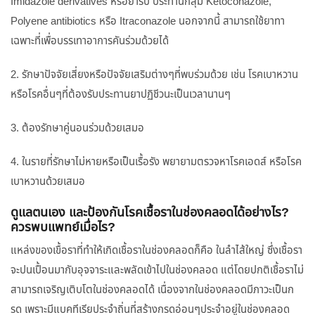
Imidazole derivatives หรือยารับ ประทานกลุ่ม Ketoconazole,
Polyene antibiotics หรือ Itraconazole นอกจากนี้ สามารถใช้ยาทา
เฉพาะที่เพื่อบรรเทาอาการคันร่วมด้วยได้
2. รักษาปัจจัยเสี่ยงหรือปัจจัยเสริมต่างๆที่พบร่วมด้วย เช่น โรคเบาหวาน
หรือโรคอื่นๆที่ต้องรับประทานยาปฏิชีวนะเป็นเวลานานๆ
3. ต้องรักษาคู่นอนร่วมด้วยเสมอ
4. ในรายที่รักษาไม่หายหรือเป็นเรื้อรัง พยายามตรวจหาโรคเอดส์ หรือโรค
เบาหวานด้วยเสมอ
ดูแลตนเอง และป้องกันโรคเชื้อราในช่องคลอดได้อย่างไร?
ควรพบแพทย์เมื่อไร?
แหล่งของเขื้อราที่ทำให้เกิดเชื้อราในช่องคลอดก็คือ ในลำไส้ใหญ่ ซึ่งเชื้อรา
จะปนเปื้อนมากับอุจจาระและพลัดเข้าไปในช่องคลอด แต่โดยปกติเชื้อราไม่
สามารถเจริญเติบโตในช่องคลอดได้ เนื่องจากในช่องคลอดมีภาวะเป็นก
รด เพราะมีแบคทีเรียประจำถิ่นที่สร้างกรดอ่อนๆประจำอยู่ในช่องคลอด