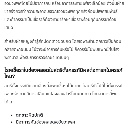
อวัยวะเพศโดยไม่มีอาการคัน หรือมีอาการระคายเพียงเล็กน้อย ดังนั้นฝ่าย
ชายจึงควรทำความสะอาดบริเวณอวัยวะเพศทุกครั้งก่อนมีเพศสัมพันธ์
และถ้าภรรยาเป็นเชื้อราก็ต้องทายารักษาเชื้อราพร้อมๆกับภรรยาด้วย
เสมอ
สำหรับฝ่ายหญิงถ้ารู้สึกมีตกขาวผิดปกติ โดยเฉพาะถ้ามีตกขาวเป็นก้อน
คล้ายตะกอนนม ไม่ว่าจะมีอาการคันหรือไม่ ก็ควรรีบไปพบแพทย์/ไปโรง
พยาบาลเพื่อรับการตรวจรักษาแต่เนิ่นๆ
โรคเชื้อราในช่องคลอดในสตรีตั้งครรภ์มีผลต่อทารกในครรภ์
ไหม?
สตรีตั้งครรภ์มีความเสี่ยงที่จะพบเชื้อราได้มากกว่าสตรีทั่วไปที่ไม่ตั้งครรภ์
เพราะร่างกายมีการเปลี่ยนแปลงของฮอร์โมนมากกว่า โดยอาการที่พบ
ได้แก่
ตกขาวผิดปกติ
มีอาการคันช่องคลอด/อวัยวะเพศ