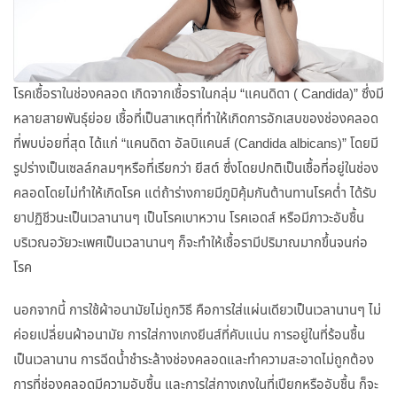
โรคเชื้อราในช่องคลอด เกิดจากเชื้อราในกลุ่ม “แคนดิดา ( Candida)” ซึ่งมี
หลายสายพันธุ์ย่อย เชื้อที่เป็นสาเหตุที่ทำให้เกิดการอักเสบของช่องคลอด
ที่พบบ่อยที่สุด ได้แก่ “แคนดิดา อัลบิแคนส์ (Candida albicans)” โดยมี
รูปร่างเป็นเซลล์กลมๆหรือที่เรียกว่า ยีสต์ ซึ่งโดยปกติเป็นเชื้อที่อยู่ในช่อง
คลอดโดยไม่ทำให้เกิดโรค แต่ถ้าร่างกายมีภูมิคุ้มกันต้านทานโรคต่ำ ได้รับ
ยาปฏิชีวนะเป็นเวลานานๆ เป็นโรคเบาหวาน โรคเอดส์ หรือมีภาวะอับชื้น
บริเวณอวัยวะเพศเป็นเวลานานๆ ก็จะทำให้เชื้อรามีปริมาณมากขึ้นจนก่อ
โรค
นอกจากนี้ การใช้ผ้าอนามัยไม่ถูกวิธี คือการใส่แผ่นเดียวเป็นเวลานานๆ ไม่
ค่อยเปลี่ยนผ้าอนามัย การใส่กางเกงยีนส์ที่คับแน่น การอยู่ในที่ร้อนชื้น
เป็นเวลานาน การฉีดน้ำชำระล้างช่องคลอดและทำความสะอาดไม่ถูกต้อง
การที่ช่องคลอดมีความอับชื้น และการใส่กางเกงในที่เปียกหรืออับชื้น ก็จะ