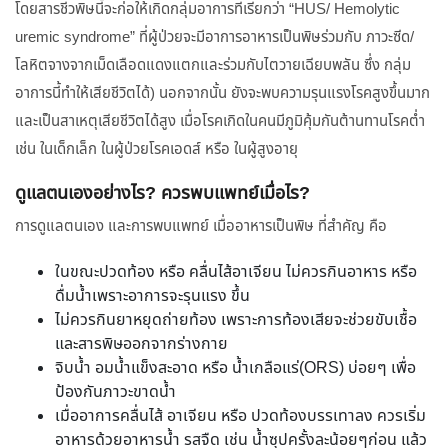
โดยสารชีวพิษนี้จะก่อให้เกิดกลุ่มอาการที่เรียกว่า “HUS/ Hemolytic
uremic syndrome” ที่ผู้ป่วยจะมีอาการอาหารเป็นพิษร่วมกับ ภาวะซีด/
โลหิตจางจากเม็ดเลือดแดงแตกและร่วมกับไตวายเฉียบพลัน ซึ่ง กลุ่ม
อาการนี้ทำให้เสียชีวิตได้) นอกจากนั้น ยังจะพบความรุนแรงโรคสูงขึ้นมาก
และเป็นสาเหตุเสียชีวิตได้สูง เมื่อโรคเกิดในคนมีภูมิคุ้มกันต้านทานโรคต่ำ
เช่น ในเด็กเล็ก ในผู้ป่วยโรคเอดส์ หรือ ในผู้สูงอายุ
ดูแลตนเองอย่างไร? ควรพบแพทย์เมื่อไร?
การดูแลตนเอง และการพบแพทย์ เมื่ออาหารเป็นพิษ ที่สำคัญ คือ
ในขณะปวดท้อง หรือ คลื่นไส้อาเจียน ไม่ควรกินอาหาร หรือ
ดื่มน้ำเพราะอาการจะรุนแรง ขึ้น
ไม่ควรกินยาหยุดถ่ายท้อง เพราะการท้องเสียจะช่วยขับเชื้อ
และสารพิษออกจากร่างกาย
จิบน้ำ อมน้ำแข็งสะอาด หรือ น้ำเกลือแร่(ORS) บ่อยๆ เพื่อ
ป้องกันภาวะขาดน้ำ
เมื่ออาการคลื่นไส้ อาเจียน หรือ ปวดท้องบรรเทาลง ควรเริ่ม
อาหารด้วยอาหารน้ำ รสจืด เช่น น้ำซุปครั้งละน้อยๆก่อน แล้ว