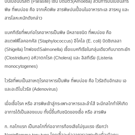
ปนเปื้อนปรสิต (Parasite) เช่น บิดมีตัว(Amoeba) ส่วนการปนเปื้อนสาร
พิษ ที่พบบ่อย คือ จากเห็ดพิษ สารพิษปนเปื้อนในอาหารทะเล สารหนู และ
สารโลหะหนักดังกล่าว
แบคทีเรียที่พบก่อโรคอาหารเป็นพิษ มีหลายชนิด ที่พบบ่อย คือ
สแตฟฟีโลคอกคัส (Staphylococcus) อีโคไล (E. coli) บิดชิเกลลา
(Shigella) ไทฟอยด์Salmonella) เชื้อแบคทีเรียในกลุ่มเดียวกับบาดทะยัก
(Clostridium) อหิวาตกโรค (Cholera) และ ลิสทีเรีย (Listeria
monocytogenes)
ไวรัสที่พบเป็นสาเหตุโรคอาหารเป็นพิษ ที่พบบ่อย คือ ไวรัสตับอักเสบ เอ
และอะดีโนไวรัส (Adenovirus)
เมื่อเชื้อโรค หรือ สารพิษเข้าสู่กระเพาะอาหารและลำไส้ จะมีกลไกทำให้เกิด
อาการได้เป็นสองแบบ ทั้งนี้ขึ้นกับชนิดของเชื้อ หรือ สารพิษ
ก. กลไกแรก เป็นกลไกที่ก่ออาการท้องเสียไม่รุนแรง เรียกว่า