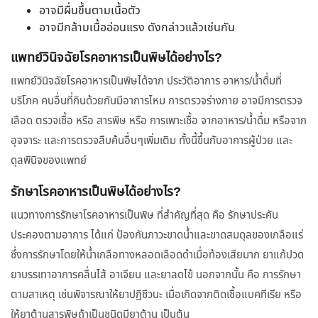
อาจมีผื่นขึ้นตามเนื้อตัว
อาจมีกล้ามเนื้ออ่อนแรง ดังกล่าวแล้วเช่นกัน
แพทย์วินิจฉัยโรคอาหารเป็นพิษได้อย่างไร?
แพทย์วินิจฉัยโรคอาหารเป็นพิษได้จาก ประวัติอาการ อาหาร/น้ำดื่มที่
บริโภค คนอื่นที่กินด้วยกันมีอาการไหม การตรวจร่างกาย อาจมีการตรวจ
เลือด ตรวจเชื้อ หรือ สารพิษ หรือ การเพาะเชื้อ จากอาหาร/น้ำดื่ม หรือจาก
อุจจาระ และการตรวจสืบค้นอื่นๆเพิ่มเติม ทั้งนี้ขึ้นกับอาการผู้ป่วย และ
ดุลพินิจของแพทย์
รักษาโรคอาหารเป็นพิษได้อย่างไร?
แนวทางการรักษาโรคอาหารเป็นพิษ ที่สำคัญที่สุด คือ รักษาประคับ
ประคองตามอาการ ได้แก่ ป้องกันภาวะขาดน้ำและขาดสมดุลของเกลือแร่
ซึ่งการรักษาโดยให้น้ำเกลือทางหลอดเลือดดำเมื่อท้องเสียมาก ยาแก้ปวด
ยาบรรเทาอาการคลื่นไส้ อาเจียน และยาลดไข้ นอกจากนั้น คือ การรักษา
ตามสาเหตุ เช่นพิจารณาให้ยาปฏิชีวนะ เมื่อเกิดจากติดเชื้อแบคทีเรีย หรือ
ให้ยาต้านสารพิษถ้าเป็นชนิดมียาต้าน เป็นต้น