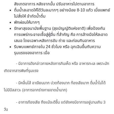
สังเกตอาการ หลังจากนั้น ปรับอาหารไปตามอาการ
ดื่มน้ำสะอาดให้ได้วันละมากๆ อย่างน้อย 8-10 แก้ว เมื่อแพทย์
ไม่สั่งให้ จำกัดน้ำดื่ม
พักผ่อนให้มากๆ
รักษาสุขอนามัยพื้นฐาน (สุขบัญญัติแห่งชาติ) เพื่อป้องกัน
การแพร่กระจายเชื้อสู่ผู้อื่น ที่สำคัญ คือ การล้างมือให้สะอาด
เสมอ โดยเฉพาะหลังการขับ ถ่าย และก่อนกินอาหาร
รีบพบแพทย์ภายใน 24 ชั่วโมง หรือ ฉุกเฉินขึ้นกับความ
รุนแรงของอาการ เมื่อ
- มีอาการดังกล่าวภายหลังการกินเห็ด หรือ อาหารทะเล เพราะมัก
เกิดจากสารพิษที่รุนแรง
- มีคลื่นไส้ อาเจียนมาก ปวดท้องมาก ท้องเสียมาก ดื่มน้ำไม่ได้
ไม่มีปัสสาวะ (อาการจากร่างกายขาดน้ำมาก)
- อาการท้องเสีย ถึงแม้จะดีขึ้น แต่ยังคงมีอาการอยู่นานเกิน 3
วัน