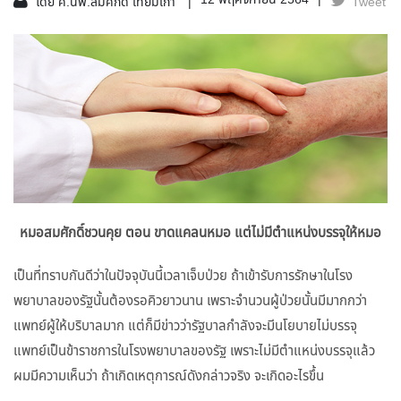
12 พฤศจิกายน 2564
โดย ศ.นพ.สมศักดิ์ เทียมเก่า
Tweet
หมอสมศักดิ์ชวนคุย ตอน ขาดแคลนหมอ แต่ไม่มีตำแหน่งบรรจุให้หมอ
เป็นที่ทราบกันดีว่าในปัจจุบันนี้เวลาเจ็บป่วย ถ้าเข้ารับการรักษาในโรง
พยาบาลของรัฐนั้นต้องรอคิวยาวนาน เพราะจำนวนผู้ป่วยนั้นมีมากกว่า
แพทย์ผู้ให้บริบาลมาก แต่ก็มีข่าวว่ารัฐบาลกำลังจะมีนโยบายไม่บรรจุ
แพทย์เป็นข้าราชการในโรงพยาบาลของรัฐ เพราะไม่มีตำแหน่งบรรจุแล้ว
ผมมีความเห็นว่า ถ้าเกิดเหตุการณ์ดังกล่าวจริง จะเกิดอะไรขึ้น