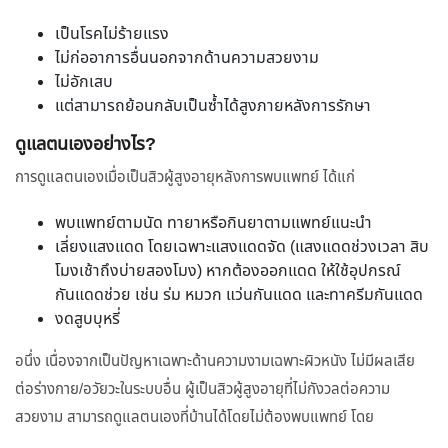
เป็นโรคไม่ร้ายแรง
ไม่ก่ออาการอื่นนอกจากด้านความสวยงาม
ไม่อักเสบ
แต่สามารถย้อนกลับเป็นซ้ำได้สูงภายหลังการรักษา
ดูแลตนเองอย่างไร?
การดูแลตนเองเมื่อเป็นสิวผู้สูงอายุหลังการพบแพทย์ ได้แก่
พบแพทย์ตามนัด ทายาหรือกินยาตามแพทย์แนะนำ
เลี่ยงแสงแดด โดยเฉพาะแสงแดดจัด (แสงแดดช่วงเวลา สิบ
โมงเช้าถึงบ่ายสองโมง) หากต้องออกแดด ให้ใช้อุปกรณ์
กันแดดช่วย เช่น ร่ม หมวก แว่นกันแดด และทาครีมกันแดด
งดสูบบุหรี่
อนึ่ง เนื่องจากเป็นปัญหาเฉพาะด้านความงามเฉพาะผิวหนัง ไม่มีผลเสีย
ต่อร่างกาย/อวัยวะในระบบอื่น ผู้เป็นสิวผู้สูงอายุที่ไม่กังวลต่อความ
สวยงาม สามารถดูแลตนเองที่บ้านได้โดยไม่ต้องพบแพทย์ โดย