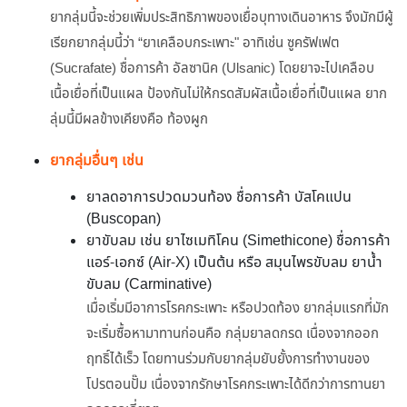
ยากลุ่มนี้จะช่วยเพิ่มประสิทธิภาพของเยื่อบุทางเดินอาหาร จึงมักมีผู้
เรียกยากลุ่มนี้ว่า “ยาเคลือบกระเพาะ" อาทิเช่น ซูครัฟเฟต
(Sucrafate) ชื่อการค้า อัลซานิค (Ulsanic) โดยยาจะไปเคลือบ
เนื้อเยื่อที่เป็นแผล ป้องกันไม่ให้กรดสัมผัสเนื้อเยื่อที่เป็นแผล ยาก
ลุ่มนี้มีผลข้างเคียงคือ ท้องผูก
ยากลุ่มอื่นๆ เช่น
ยาลดอาการปวดมวนท้อง ชื่อการค้า บัสโคแปน
(Buscopan)
ยาขับลม เช่น ยาไซเมทิโคน (Simethicone) ชื่อการค้า
แอร์-เอกซ์ (Air-X) เป็นต้น หรือ สมุนไพรขับลม ยาน้ำ
ขับลม (Carminative)
เมื่อเริ่มมีอาการโรคกระเพาะ หรือปวดท้อง ยากลุ่มแรกที่มัก
จะเริ่มซื้อหามาทานก่อนคือ กลุ่มยาลดกรด เนื่องจากออก
ฤทธิ์ได้เร็ว โดยทานร่วมกับยากลุ่มยับยั้งการทำงานของ
โปรตอนปั๊ม เนื่องจากรักษาโรคกระเพาะได้ดีกว่าการทานยา