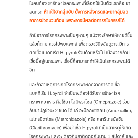
ในคนท้อง ยารักษาโรคกระเพาะที่เลือกใช้เป็นตัวแรกคือ ยา
ลดกรด
ห้ามให้ยากลุ่มยับ ยั้งการหลั่งกรดและยากลุ่มลด
อาการปวดมวนท้อง เพราะอาจมีผลต่อทารกในครรภ์ได้
ถ้ามีอาการโรคกระเพาะเป็นๆหายๆ แม้ว่าจะรักษาให้หายดีขึ้น
แล้วก็ตาม ควรไปพบแพทย์ เพื่อตรวจวินิจฉัยดูว่าจะมีการ
ติดเชื้อแบคทีเรีย H. pyroli ร่วมด้วยหรือไม่ เนื่องจากถ้ามี
เชื้อนี้อยู่ในกระเพาะ เชื้อนี้ก็สามารถทำให้เป็นโรคกระเพาะได้
อีก
และถ้าสาเหตุการเกิดโรคกระเพาะเกิดจากการติดเชื้อ
แบคทีเรีย H.pyroli จำเป็นจะต้องได้รับการรักษาโรค
กระเพาะอาหาร คือใช้ยา โอมิพราโซล (Omeprazole) ร่วม
กับยาปฏิชีวนะ 2 ชนิด ได้แก่ อะม๊อกซซิลลิน (Amoxicillin),
เมโทรนิดาโซล (Metronidazole) หรือ คลาริโทรมัยซิน
(Clarithromycin) เพื่อฆ่าเชื้อ H.pyroli ที่เป็นสาเหตุให้เกิด
โรคกระเพาะ และจะ ต้องกินยาติดต่อกันนาน 1 สัปดาห์ และ