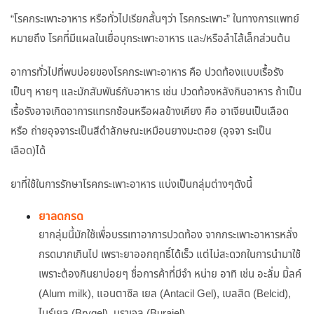
“โรคกระเพาะอาหาร หรือทั่วไปเรียกสั้นๆว่า โรคกระเพาะ” ในทางการแพทย์
หมายถึง โรคที่มีแผลในเยื่อบุกระเพาะอาหาร และ/หรือลำไส้เล็กส่วนต้น
อาการทั่วไปที่พบบ่อยของโรคกระเพาะอาหาร คือ ปวดท้องแบบเรื้อรัง
เป็นๆ หายๆ และมักสัมพันธ์กับอาหาร เช่น ปวดท้องหลังกินอาหาร ถ้าเป็น
เรื้อรังอาจเกิดอาการแทรกซ้อนหรือผลข้างเคียง คือ อาเจียนเป็นเลือด
หรือ ถ่ายอุจจาระเป็นสีดำลักษณะเหมือนยางมะตอย (อุจจา ระเป็น
เลือด)ได้
ยาที่ใช้ในการรักษาโรคกระเพาะอาหาร แบ่งเป็นกลุ่มต่างๆดังนี้
ยาลดกรด
ยากลุ่มนี้มักใช้เพื่อบรรเทาอาการปวดท้อง จากกระเพาะอาหารหลั่ง
กรดมากเกินไป เพราะยาออกฤทธิ์ได้เร็ว แต่ไม่สะดวกในการนำมาใช้
เพราะต้องกินยาบ่อยๆ ชื่อการค้าที่มีจำ หน่าย อาทิ เช่น อะลั่ม มิ้ลค์
(Alum milk), แอนตาซิล เยล (Antacil Gel), เบลสิด (Belcid),
ไบร์เยล (Brygel), บูราเจล (Burajel)