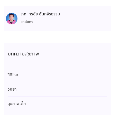
ภก. กรชัย ฉันทจิรธรรม
เภสัชกร
บทความสุขภาพ
วิกิโรค
วิกิยา
สุขภาพเด็ก