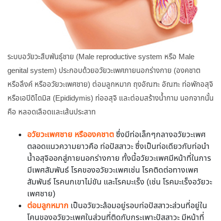
ระบบอวัยวะสืบพันธุ์ชาย (Male reproductive system หรือ Male
genital system) ประกอบด้วยอวัยวะเพศภายนอกร่างกาย (องคชาต
หรือลึงค์ หรืออวัยวะเพศชาย) ต่อมลูกหมาก ถุงอัณฑะ อัณฑะ ท่อพักอสุจิ
หรือเอปิดิไดมิส (Epididymis) ท่ออสุจิ และต่อมสร้างน้ำกาม นอกจากนั้น
คือ หลอดเลือดและเส้นประสาท
อวัยวะเพศชาย หรือองคชาต
ซึ่งมีท่อเล็กๆกลางอวัยวะเพศ
ตลอดแนวความยาวคือ ท่อปัสสาวะ ซึ่งเป็นท่อเดียวกับท่อนำ
น้ำอสุจิออกสู่ภายนอกร่างกาย ทั้งนี้อวัยวะเพศมีหน้าที่ในการ
มีเพศสัมพันธ์ โรคของอวัยวะเพศเช่น โรคติดต่อทางเพศ
สัมพันธ์ โรคนกเขาไม่ขัน และโรคมะเร็ง (เช่น โรคมะเร็งอวัยวะ
เพศชาย)
ต่อมลูกหมาก
เป็นอวัยวะล้อมอยู่รอบท่อปัสสาวะส่วนที่อยู่ใน
โคนของอวัยวะเพศในส่วนที่ติดกับกระเพาะปัสสาวะ มีหน้าที่