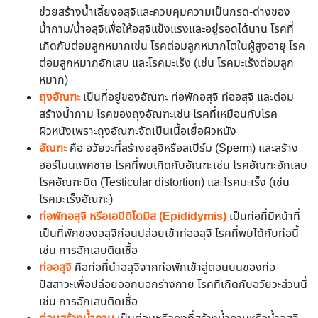
ช่วยสร้างน้ำเลี้ยงอสุจิและควบคุมความเป็นกรด-ด่างของ
น้ำกาม/น้ำอสุจิเพื่อให้อสุจิแข็งแรงและอยู่รอดได้นาน โรคที่
เกิดกับต่อมลูกหมากเช่น โรคต่อมลูกหมากโตในผู้สูงอายุ โรค
ต่อมลูกหมากอักเสบ และโรคมะเร็ง (เช่น โรคมะเร็งต่อมลูก
หมาก)
ถุงอัณฑะ
เป็นที่อยู่ของอัณฑะ ท่อพักอสุจิ ท่ออสุจิ และต่อม
สร้างน้ำกาม โรคของถุงอัณฑะเช่น โรคที่เหมือนกับโรค
ผิวหนังเพราะถุงอัณฑะจัดเป็นเนื้อเยื่อผิวหนัง
อัณฑะ
คือ อวัยวะที่สร้างอสุจิหรือสเปิร์ม (Sperm) และสร้าง
ฮอร์โมนเพศชาย โรคที่พบเกิดกับอัณฑะเช่น โรคอัณฑะอักเสบ
โรคอัณฑะบิด (Testicular distortion) และโรคมะเร็ง (เช่น
โรคมะเร็งอัณฑะ)
ท่อพักอสุจิ หรือเอปิดิไดมิส (Epididymis)
เป็นท่อที่มีหน้าที่
เป็นที่พักของอสุจิก่อนปล่อยเข้าท่ออสุจิ โรคที่พบได้กับท่อนี้
เช่น การอักเสบติดเชื้อ
ท่ออสุจิ
คือท่อที่นำอสุจิจากท่อพักเข้าสู่ตอนบนของท่อ
ปัสสาวะเพื่อปล่อยออกนอกร่างกาย โรคทีเกิดกับอวัยวะส่วนนี้
เช่น การอักเสบติดเชื้อ