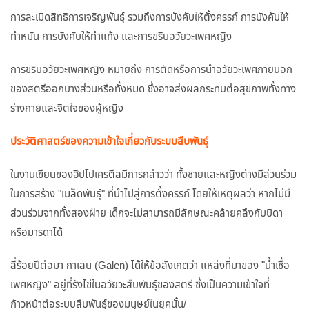
การละเมิดสิทธิการเจริญพันธุ์ รวมถึงการบังคับให้ตั้งครรภ์ การบังคับให้
ทำหมัน การบังคับให้ทำแท้ง และการขริบอวัยวะเพศหญิง
การขริบอวัยวะเพศหญิง หมายถึง การตัดหรือการนำอวัยวะเพศภายนอก
ของสตรีออกบางส่วนหรือทั้งหมด ซึ่งอาจส่งผลกระทบต่อสุขภาพทั้งทาง
ร่างกายและจิตใจของผู้หญิง
ประวัติศาสตร์ของความเข้าใจเกี่ยวกับระบบสืบพันธุ์
ในงานเขียนของฮิปโปเครตีสมีการกล่าวว่า ทั้งชายและหญิงต่างมีส่วนร่วม
ในการสร้าง "เมล็ดพันธุ์" ที่นำไปสู่การตั้งครรภ์ โดยให้เหตุผลว่า หากไม่มี
ส่วนร่วมจากทั้งสองฝ่าย เด็กจะไม่สามารถมีลักษณะคล้ายคลึงกับบิดา
หรือมารดาได้
สี่ร้อยปีต่อมา กาเลน (Galen) ได้ให้ข้อสังเกตว่า แหล่งที่มาของ "น้ำเชื้อ
เพศหญิง" อยู่ที่รังไข่ในอวัยวะสืบพันธุ์ของสตรี ซึ่งเป็นความเข้าใจที่
ก้าวหน้าต่อระบบสืบพันธุ์ของมนุษย์ในยุคนั้น/