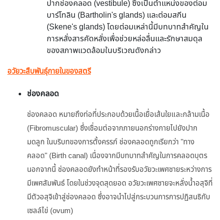
ปากช่องคลอด (vestibule) ซึ่งเป็นตำแหน่งของต่อม
บาร์โทลิน (Bartholin's glands) และต่อมสกีน
(Skene's glands) โดยต่อมเหล่านี้มีบทบาทสำคัญใน
การหลั่งสารคัดหลั่งเพื่อช่วยหล่อลื่นและรักษาสมดุล
ของสภาพแวดล้อมในบริเวณดังกล่าว
อวัยวะสืบพันธุ์ภายในของสตรี
ช่องคลอด
ช่องคลอด หมายถึงท่อที่ประกอบด้วยเนื้อเยื่อเส้นใยและกล้ามเนื้อ
(Fibromuscular) ซึ่งเชื่อมต่อจากภายนอกร่างกายไปยังปาก
มดลูก ในบริบทของการตั้งครรภ์ ช่องคลอดถูกเรียกว่า "ทาง
คลอด" (Birth canal) เนื่องจากมีบทบาทสำคัญในการคลอดบุตร
นอกจากนี้ ช่องคลอดยังทำหน้าที่รองรับอวัยวะเพศชายระหว่างการ
มีเพศสัมพันธ์ โดยในช่วงจุดสุดยอด อวัยวะเพศชายจะหลั่งน้ำอสุจิที่
มีตัวอสุจิเข้าสู่ช่องคลอด ซึ่งอาจนำไปสู่กระบวนการการปฏิสนธิกับ
เซลล์ไข่ (ovum)