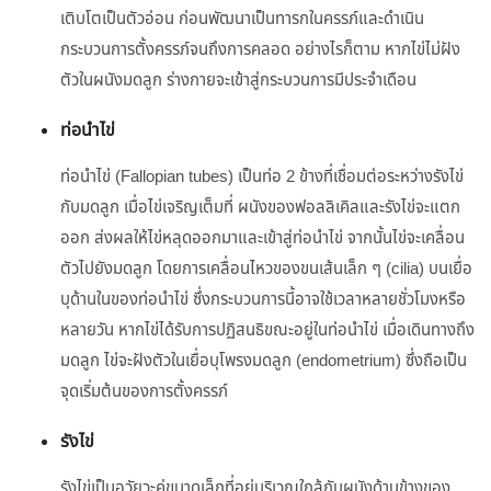
เติบโตเป็นตัวอ่อน ก่อนพัฒนาเป็นทารกในครรภ์และดำเนิน
กระบวนการตั้งครรภ์จนถึงการคลอด อย่างไรก็ตาม หากไข่ไม่ฝัง
ตัวในผนังมดลูก ร่างกายจะเข้าสู่กระบวนการมีประจำเดือน
ท่อนำไข่
ท่อนำไข่ (Fallopian tubes) เป็นท่อ 2 ข้างที่เชื่อมต่อระหว่างรังไข่
กับมดลูก เมื่อไข่เจริญเต็มที่ ผนังของฟอลลิเคิลและรังไข่จะแตก
ออก ส่งผลให้ไข่หลุดออกมาและเข้าสู่ท่อนำไข่ จากนั้นไข่จะเคลื่อน
ตัวไปยังมดลูก โดยการเคลื่อนไหวของขนเส้นเล็ก ๆ (cilia) บนเยื่อ
บุด้านในของท่อนำไข่ ซึ่งกระบวนการนี้อาจใช้เวลาหลายชั่วโมงหรือ
หลายวัน หากไข่ได้รับการปฏิสนธิขณะอยู่ในท่อนำไข่ เมื่อเดินทางถึง
มดลูก ไข่จะฝังตัวในเยื่อบุโพรงมดลูก (endometrium) ซึ่งถือเป็น
จุดเริ่มต้นของการตั้งครรภ์
รังไข่
รังไข่เป็นอวัยวะคู่ขนาดเล็กที่อยู่บริเวณใกล้กับผนังด้านข้างของ