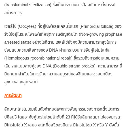
(transluminal sterilization) ซึ่งเป็นกระบวนการป้องกันการตั้งครรภ์
อย่างถาวร
เซลล์ไข่ (Oocytes) ที่อยู่ในฟอลลิเคิลเริ่มแรก (Primordial follicle) ของ
รังไข่อยู่ในระยะโพรเฟสที่หยุดการเจริญเติบโต (Non-growing prophase
arrested state) อย่างไรก็ตาม เซลล์ไข่ยังคงมีความสามารถสูงในการ
ซ่อมแซมความเสียหายของ DNA ผ่านกระบวนการจับคู่โฮโมโลกัส
(Homologous recombinational repair) ซึ่งรวมถึงการซ่อมแซมความ
เสียหายแบบสายคู่ของ DNA (Double-strand breaks). ความสามารถนี้
มีบทบาทสำคัญในการรักษาความสมบูรณ์ของจีโนมและช่วยปกป้อง
สุขภาพของลูกหลาน
การพัฒนา
ลักษณะโครโมโซมเป็นตัวกำหนดเพศทางพันธุกรรมของทารกตั้งแต่การ
ปฏิสนธิ โดยอาศัยคู่โครโมโซมลำดับที่ 23 ที่ได้รับสืบทอดมา ไข่ของมารดา
มีโครโมโซม X เสมอ ขณะที่อสุจิของบิดาจะมีโครโมโซม X หรือ Y ดังนั้น