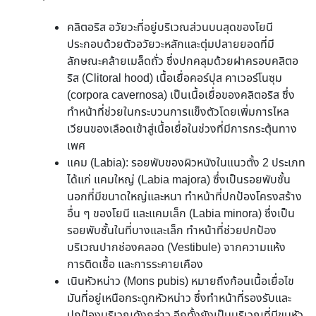
คลิตอริส อวัยวะที่อยู่บริเวณส่วนบนสุดของโยนี
ประกอบด้วยตัวอวัยวะหลักและตุ่มปลายยอดที่มี
ลักษณะคล้ายเมล็ดถั่ว ซึ่งปกคลุมด้วยฝาครอบคลิตอ
ริส (Clitoral hood) เนื้อเยื่อคอร์ปุส คาเวอร์โนซุม
(corpora cavernosa) เป็นเนื้อเยื่อของคลิตอริส ซึ่ง
ทำหน้าที่ช่วยในกระบวนการแข็งตัวโดยเพิ่มการไหล
เวียนของเลือดเข้าสู่เนื้อเยื่อในช่วงที่มีการกระตุ้นทาง
เพศ
แคม (Labia): รอยพับของผิวหนังในแนวตั้ง 2 ประเภท
ได้แก่ แคมใหญ่ (Labia majora) ซึ่งเป็นรอยพับชั้น
นอกที่มีขนาดใหญ่และหนา ทำหน้าที่ปกป้องโครงสร้าง
อื่น ๆ ของโยนี และแคมเล็ก (Labia minora) ซึ่งเป็น
รอยพับชั้นในที่บางและเล็ก ทำหน้าที่ช่วยปกป้อง
บริเวณปากช่องคลอด (Vestibule) จากความแห้ง
การติดเชื้อ และการระคายเคือง
เนินหัวหน่าว (Mons pubis) หมายถึงก้อนเนื้อเยื่อไข
มันที่อยู่เหนือกระดูกหัวหน่าว ซึ่งทำหน้าที่รองรับและ
ปกป้องบริเวณดังกล่าว อีกทั้งยังเป็นบริเวณที่มีขนหัว