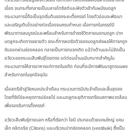
กระบวนการเจริญของตัวอ่อน ไซโกตมีการแบ่งเซลล์เป็นลำดับอย่างต่อ
เนื่อง จนกระทั่งกลายเป็นบลาสโตซิสต์และฝังตัวเข้ากับผนังมดลูก
กระบวนการนี้ถือเป็นจุดเริ่มต้นของระยะตั้งครรภ์ โดยตัวอ่อนจะพัฒนา
และเจริญเติบโตอย่างต่อเนื่องจนครบกำหนด เมื่อทารกในครรภ์มี
พัฒนาการสมบูรณ์และพร้อมสำหรับการดำรงชีวิตภายนอกมดลูก ปาก
มดลูกจะเกิดการขยายตัว ขณะที่การหดรัดตัวของมดลูกส่งผลให้ทารกถูก
ขับออกผ่านช่องคลอด กลายเป็นทารกแรกเกิด แม้ว่าเต้านมจะไม่จัดเป็น
อวัยวะของระบบสืบพันธุ์โดยตรง แต่ต่อมน้ำนมมีบทบาทสำคัญใน
กระบวนการให้สารอาหารแก่ทารกในอดีต ก่อนที่จะมีการพัฒนาสูตรนมผง
สำหรับทารกในยุคปัจจุบัน
เมื่อสตรีเข้าสู่วัยหมดประจำเดือน กระบวนการมีประจำเดือนจะสิ้นสุดลง
โดยที่รังไข่จะหยุดการปล่อยไข่ และมดลูกจะยุติการเตรียมสภาพแวดล้อม
เพื่อรองรับการตั้งครรภ์
อวัยวะสืบพันธุ์ภายนอก หรือที่เรียกว่า โยนี ประกอบด้วยแคมใหญ่ แคม
เล็ก คลิตอริส (Clitoris) และบริเวณปากช่องคลอด (vestibule) ซึ่งเป็น