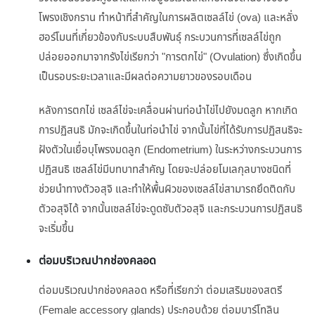
โพรงเชิงกราน ทำหน้าที่สำคัญในการผลิตเซลล์ไข่ (ova) และหลั่ง
ฮอร์โมนที่เกี่ยวข้องกับระบบสืบพันธุ์ กระบวนการที่เซลล์ไข่ถูก
ปล่อยออกมาจากรังไข่เรียกว่า "การตกไข่" (Ovulation) ซึ่งเกิดขึ้น
เป็นรอบระยะเวลาและมีผลต่อความยาวของรอบเดือน
หลังการตกไข่ เซลล์ไข่จะเคลื่อนผ่านท่อนำไข่ไปยังมดลูก หากเกิด
การปฏิสนธิ มักจะเกิดขึ้นในท่อนำไข่ จากนั้นไข่ที่ได้รับการปฏิสนธิจะ
ฝังตัวในเยื่อบุโพรงมดลูก (Endometrium) ในระหว่างกระบวนการ
ปฏิสนธิ เซลล์ไข่มีบทบาทสำคัญ โดยจะปล่อยโมเลกุลบางชนิดที่
ช่วยนำทางตัวอสุจิ และทำให้พื้นผิวของเซลล์ไข่สามารถยึดติดกับ
ตัวอสุจิได้ จากนั้นเซลล์ไข่จะดูดซับตัวอสุจิ และกระบวนการปฏิสนธิ
จะเริ่มขึ้น
ต่อมบริเวณปากช่องคลอด
ต่อมบริเวณปากช่องคลอด หรือที่เรียกว่า ต่อมเสริมของสตรี
(Female accessory glands) ประกอบด้วย ต่อมบาร์โทลิน