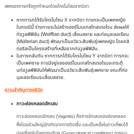
เพศของทารกจึงถูกกำหนดโดยโครโมโซมจากบิดา
หากทารกได้รับโครโมโซม X จากบิดา ทารกจะเป็นเพศหญิง
ในกรณีนี้ ร่างกายจะไม่สร้างฮอร์โมนเทสโทสเตอโรน ส่งผลให้
ท่อวูลฟ์ฟิอัน (Wolffian duct) เสื่อมสลาย และท่อมุลเลอเรียน
(Müllerian duct) พัฒนาเป็นอวัยวะสืบพันธุ์เพศหญิง โดยคลิ
ตอริสเป็นโครงสร้างที่เหลือจากท่อวูลฟ์ฟิอัน.
ในทางกลับกัน หากทารกได้รับโครโมโซม Y จากบิดา ทารกจะ
เป็นเพศชาย การมีอยู่ของฮอร์โมนเทสโทสเตอโรนจะกระตุ้
นท่อวูลฟ์ฟิอันให้พัฒนาเป็นอวัยวะสืบพันธุ์เพศชาย ขณะที่ท่อ
มุลเลอเรียนจะเสื่อมสลาย.
ความสำคัญทางคลินิก
ภาวะช่องคลอดอักเสบ
ภาวะช่องคลอดอักเสบ (Vaginitis) คือการอักเสบของช่องคลอด
ซึ่งโดยส่วนใหญ่มักเกิดจากการติดเชื้อ และเป็นหนึ่งในภาวะที่พบได้
บ่อยที่สุดในโรคทางนรีเวช (Gynecological conditions) การระบุ