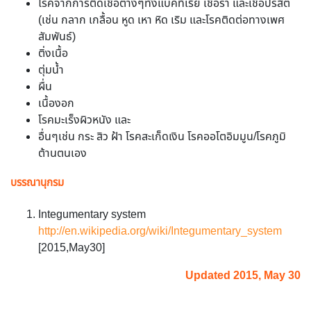
โรคจากการติดเชื้อต่างๆทั้งแบคทีเรีย เชื้อรา และเชื้อปรสิต
(เช่น กลาก เกลื้อน หูด เหา หิด เริม และโรคติดต่อทางเพศ
สัมพันธ์)
ติ่งเนื้อ
ตุ่มน้ำ
ผื่น
เนื้องอก
โรคมะเร็งผิวหนัง และ
อื่นๆเช่น กระ สิว ฝ้า โรคสะเก็ดเงิน โรคออโตอิมมูน/โรคภูมิ
ต้านตนเอง
บรรณานุกรม
Integumentary system
http://en.wikipedia.org/wiki/Integumentary_system
[2015,May30]
Updated 2015, May 30