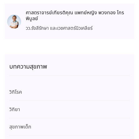
ศาสตราจารย์เกียรติคุณ แพทย์หญิง พวงทอง ไกร
พิบูลย์
วว.รังสีรักษา และเวชศาสตร์นิวเคลียร์
บทความสุขภาพ
วิกิโรค
วิกิยา
สุขภาพเด็ก