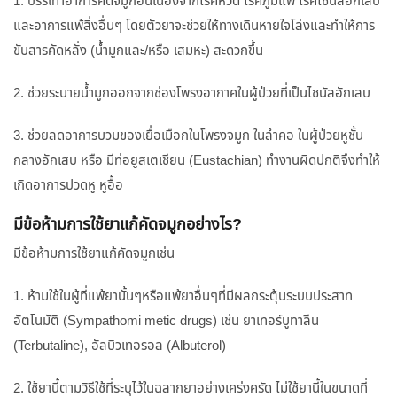
1. บรรเทาอาการคัดจมูกอันเนื่องจากโรคหวัด โรคภูมิแพ้ โรคไซนัสอักเสบ
และอาการแพ้สิ่งอื่นๆ โดยตัวยาจะช่วยให้ทางเดินหายใจโล่งและทำให้การ
ขับสารคัดหลั่ง (น้ำมูกและ/หรือ เสมหะ) สะดวกขึ้น
2. ช่วยระบายน้ำมูกออกจากช่องโพรงอากาศในผู้ป่วยที่เป็นไซนัสอักเสบ
3. ช่วยลดอาการบวมของเยื่อเมือกในโพรงจมูก ในลำคอ ในผู้ป่วยหูชั้น
กลางอักเสบ หรือ มีท่อยูสเตเชียน (Eustachian) ทำงานผิดปกติจึงทำให้
เกิดอาการปวดหู หูอื้อ
มีข้อห้ามการใช้ยาแก้คัดจมูกอย่างไร?
มีข้อห้ามการใช้ยาแก้คัดจมูกเช่น
1. ห้ามใช้ในผู้ที่แพ้ยานั้นๆหรือแพ้ยาอื่นๆที่มีผลกระตุ้นระบบประสาท
อัตโนมัติ (Sympathomi metic drugs) เช่น ยาเทอร์บูทาลีน
(Terbutaline), อัลบิวเทอรอล (Albuterol)
2. ใช้ยานี้ตามวิธีใช้ที่ระบุไว้ในฉลากยาอย่างเคร่งครัด ไม่ใช้ยานี้ในขนาดที่