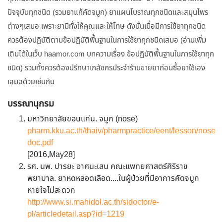
ปัจจุบันทุกชนิด (รวมยาแก้คัดจมูก) ยาแผนโบราณทุกชนิดและสมุนไพร
ต่างๆเสมอ เพราะยามีทั้งให้คุณและให้โทษ ดังนั้นเมื่อมีการใช้ยาทุกชนิด
ควรต้องปฏิบัติตามข้อปฏิบัติพื้นฐานในการใช้ยาทุกชนิดเสมอ (อ่านเพิ่ม
เติมได้ในเว็บ haamor.com บทความเรื่อง ข้อปฏิบัติพื้นฐานในการใช้ยาทุก
ชนิด) รวมทั้งควรต้องปรึกษาเภสัชกรประจำร้านขายยาก่อนซื้อยาใช้เอง
เสมอด้วยเช่นกัน
บรรณานุกรม
มหาวิทยาลัยขอนแก่น. จมูก (nose)
pharm.kku.ac.th/thaiv/pharmpractice/eent/lesson/nose/
doc.pdf
[2016,May28]
รศ. นพ. ปารยะ อาศนะเสน คณะแพทยศาสตร์ศิริราช
พยาบาล. ยาหดหลอดเลือด....ในผู้ป่วยที่มีอาการคัดจมูก
หายใจไม่สะดวก
http://www.si.mahidol.ac.th/sidoctor/e-
pl/articledetail.asp?id=1219