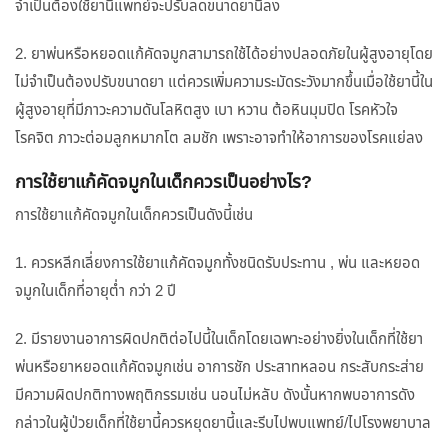
จำเป็นต้องใช้ยานี้แพทย์จะปรับลดขนาดยานี้ลง
2. ยาพ่นหรือหยอดแก้คัดจมูกสามารถใช้ได้อย่างปลอดภัยในผู้สูงอายุโดย
ไม่จำเป็นต้องปรับขนาดยา แต่ควรเพิ่มความระมัดระวังมากขึ้นเมื่อใช้ยานี้ใน
ผู้สูงอายุที่มีภาวะความดันโลหิตสูง เบา หวาน ต้อหินมุมปิด โรคหัวใจ
โรคจิต ภาวะต่อมลูกหมากโต ลมชัก เพราะอาจทำให้อาการของโรคแย่ลง
การใช้ยาแก้คัดจมูกในเด็กควรเป็นอย่างไร?
การใช้ยาแก้คัดจมูกในเด็กควรเป็นดังนี้เช่น
1. ควรหลีกเลี่ยงการใช้ยาแก้คัดจมูกทั้งชนิดรับประทาน , พ่น และหยอด
จมูกในเด็กที่อายุต่ำ กว่า 2 ปี
2. มีรายงานอาการผิดปกติต่อไปนี้ในเด็กโดยเฉพาะอย่างยิ่งในเด็กที่ใช้ยา
พ่นหรือยาหยอดแก้คัดจมูกเช่น อาการชัก ประสาทหลอน กระสับกระส่าย
มีความผิดปกติทางพฤติกรรมเช่น นอนไม่หลับ ดังนั้นหากพบอาการดัง
กล่าวในผู้ป่วยเด็กที่ใช้ยานี้ควรหยุดยานี้และรีบไปพบแพทย์/ไปโรงพยาบาล