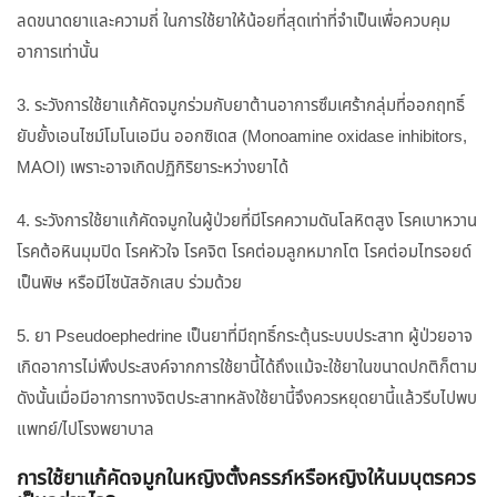
ลดขนาดยาและความถี่ ในการใช้ยาให้น้อยที่สุดเท่าที่จำเป็นเพื่อควบคุม
อาการเท่านั้น
3. ระวังการใช้ยาแก้คัดจมูกร่วมกับยาต้านอาการซึมเศร้ากลุ่มที่ออกฤทธิ์
ยับยั้งเอนไซม์โมโนเอมีน ออกซิเดส (Monoamine oxidase inhibitors,
MAOI) เพราะอาจเกิดปฏิกิริยาระหว่างยาได้
4. ระวังการใช้ยาแก้คัดจมูกในผู้ป่วยที่มีโรคความดันโลหิตสูง โรคเบาหวาน
โรคต้อหินมุมปิด โรคหัวใจ โรคจิต โรคต่อมลูกหมากโต โรคต่อมไทรอยด์
เป็นพิษ หรือมีไซนัสอักเสบ ร่วมด้วย
5. ยา Pseudoephedrine เป็นยาที่มีฤทธิ์กระตุ้นระบบประสาท ผู้ป่วยอาจ
เกิดอาการไม่พึงประสงค์จากการใช้ยานี้ได้ถึงแม้จะใช้ยาในขนาดปกติก็ตาม
ดังนั้นเมื่อมีอาการทางจิตประสาทหลังใช้ยานี้จึงควรหยุดยานี้แล้วรีบไปพบ
แพทย์/ไปโรงพยาบาล
การใช้ยาแก้คัดจมูกในหญิงตั้งครรภ์หรือหญิงให้นมบุตรควร