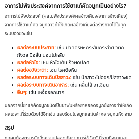
อาการไม่พึงประสงค์จากการใช้ยาแก้คัดจมูกเป็นอย่างไร?
อาการไม่พึงประสงค์ (ผลไม่พึงประสงค์/ผลข้างเคียง/อาการข้างเคียง)
จากการใช้ยาแก้คัด จมูกอาจทำให้เกิดผลข้างเคียงต่อร่างกายได้ในทุก
ระบบอวัยวะเช่น
ผลต่อระบบประสาท:
เช่น ปวดศีรษะ กระสับกระส่าย วิตก
กังวล มือสั่น นอนไม่หลับ
ผลต่อหัวใจ:
เช่น หัวใจเต้นเร็วผิดปกติ
ผลต่ออวัยวะตา:
เช่น โรคต้อหิน
ผลต่อระบบทางเดินปัสสาวะ:
เช่น ปัสสาวะไม่ออก/ปัสสาวะขัด
ผลต่อระบบทางเดินอาหาร:
เช่น คลื่นไส้ อาเจียน
อื่นๆ:
เช่น เหงื่อออกมาก
นอกจากนี้ยาแก้คัดจมูกชนิดเป็นยาพ่นหรือยาหยอดจมูกยังอาจทำให้เกิด
ผลเฉพาะที่ร่วมด้วยได้อีกเช่น แสบร้อนในจมูกและในลำคอ จมูกแห้ง จาม
สรุป
ทุกคนต้องตระหนักถึงความปลอดภัยจากการใช้ ”ยา” ที่รวมถึงยาแผน