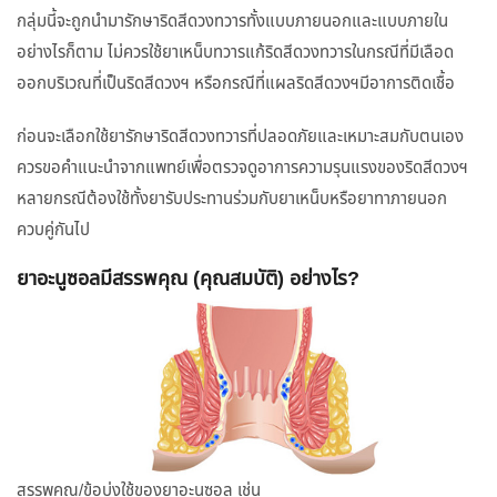
กลุ่มนี้จะถูกนำมารักษาริดสีดวงทวารทั้งแบบภายนอกและแบบภายใน
อย่างไรก็ตาม ไม่ควรใช้ยาเหน็บทวารแก้ริดสีดวงทวารในกรณีที่มีเลือด
ออกบริเวณที่เป็นริดสีดวงฯ หรือกรณีที่แผลริดสีดวงฯมีอาการติดเชื้อ
ก่อนจะเลือกใช้ยารักษาริดสีดวงทวารที่ปลอดภัยและเหมาะสมกับตนเอง
ควรขอคำแนะนำจากแพทย์เพื่อตรวจดูอาการความรุนแรงของริดสีดวงฯ
หลายกรณีต้องใช้ทั้งยารับประทานร่วมกับยาเหน็บหรือยาทาภายนอก
ควบคู่กันไป
ยาอะนูซอลมีสรรพคุณ (คุณสมบัติ) อย่างไร?
สรรพคุณ/ข้อบ่งใช้ของยาอะนูซอล เช่น