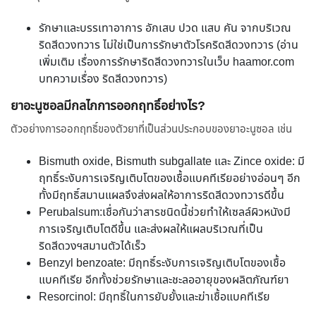
รักษาและบรรเทาอาการ อักเสบ ปวด แสบ คัน จากบริเวณ
ริดสีดวงทวาร ไม่ใช่เป็นการรักษาตัวโรคริดสีดวงทวาร (อ่าน
เพิ่มเติม เรื่องการรักษาริดสีดวงทวารในเว็บ haamor.com
บทความเรื่อง ริดสีดวงทวาร)
ยาอะนูซอลมีกลไกการออกฤทธิ์อย่างไร?
ตัวอย่างการออกฤทธิ์ของตัวยาที่เป็นส่วนประกอบของยาอะนูซอล เช่น
Bismuth oxide, Bismuth subgallate และ Zince oxide: มี
ฤทธิ์ระงับการเจริญเติบโตของเชื้อแบคทีเรียอย่างอ่อนๆ อีก
ทั้งมีฤทธิ์สมานแผลจึงส่งผลให้อาการริดสีดวงทวารดีขึ้น
Perubalsum:เชื่อกันว่าสารชนิดนี้ช่วยทำให้เซลล์ผิวหนังมี
การเจริญเติบโตดีขึ้น และส่งผลให้แผลบริเวณที่เป็น
ริดสีดวงฯสมานตัวได้เร็ว
Benzyl benzoate: มีฤทธิ์ระงับการเจริญเติบโตของเชื้อ
แบคทีเรีย อีกทั้งช่วยรักษาและชะลออายุของผลิตภัณฑ์ยา
Resorcinol: มีฤทธิ์ในการยับยั้งและฆ่าเชื้อแบคทีเรีย