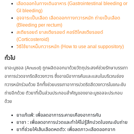
เลือดออกในทางเดินอาหาร (Gastrointestinal bleeding or
GI bleeding)
อุจจาระเป็นเลือด เลือดออกทางทวารหนัก ถ่ายเป็นเลือด
(Bleeding per rectum)
สเตียรอยด์ ยาสเตียรอยด์ คอร์ติโคสเตียรอยด์
(Corticosteroid)
วิธีใช้ยาเหน็บทวารหนัก (How to use anal suppository)
ทั่วไป
ยาอะนูซอล (Anusol) ถูกผลิตออกมาด้วยวัตถุประสงค์ช่วยรักษาบรรเทา
อาการปวดจากริดสีดวงทวาร ซึ่งอาจมีอาการคันและแสบในบริเวณช่อง
ทวารหนักร่วมด้วย อีกทั้งช่วยบรรเทาอาการปวดริดสีดวงทวารในขณะขับ
ถ่ายอีกด้วย ตัวยาที่เป็นส่วนประกอบสำคัญของยาอะนูซอลจะประกอบ
ด้วย
ยาแก้แพ้: เพื่อลดอาการระคายเคืองอาการคัน
ยาชา : เพื่อลดอาการปวดและทำให้ไม่รู้สึกปวดในขณะขับถ่าย
ยาที่ช่วยให้เส้นเลือดหดตัว: เพื่อลดภาวะเลือดออกจาก