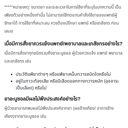
*****หมายเหตุ: ขนาดยา และระยะเวลาในการใช้ยาที่ระบุในบทความนี้ เป็น
เพียงตัวอย่างหนึ่งเท่านั้น ไม่สามารถใช้ทดแทนคำสั่งใช้ยาของแพทย์ผู้
รักษาได้ การใช้ยาที่เหมาะสม ควรต้องปรึกษา แพทย์ หรือเภสัชกร ก่อน
เสมอ
เมื่อมีการสั่งยาควรแจ้งแพทย์/พยาบาลและเภสัชกรอย่างไร?
เมื่อมีการสั่งยาทุกชนิดรวมถึงยาอะนูซอล ผู้ป่วยควรแจ้ง แพทย์ พยาบาล
และเภสัชกร เช่น
ประวัติแพ้ยาต่างๆ หรือแพ้ยาเหน็บทวารชนิดใดหรือไม่
อยู่ในภาวะท้องเสีย หรือมีเลือดออกทางทวารหนัก (อุจจาระ
เป็นเลือด) หรือไม่
ยาอะนูซอลมีผลไม่พึงประสงค์อย่างไร?
ผู้ป่วยสามารถพบผลไม่พึงประสงค์จากยา (ผลข้างเคียง/ อาการข้าง
เคียง)จากยาอะนูซอล เช่น