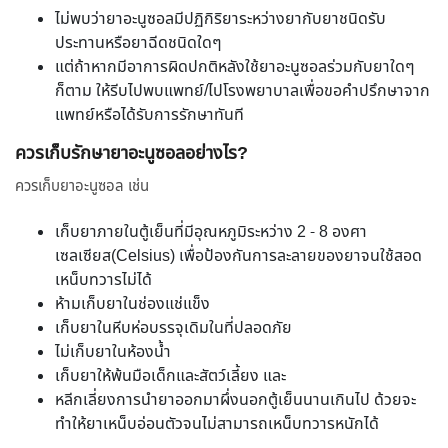
ไม่พบว่ายาอะนูซอลมีปฏิกิริยาระหว่างยากับยาชนิดรับ
ประทานหรือยาฉีดชนิดใดๆ
แต่ถ้าหากมีอาการผิดปกติหลังใช้ยาอะนูซอลร่วมกับยาใดๆ
ก็ตาม ให้รีบไปพบแพทย์/ไปโรงพยาบาลเพื่อขอคำปรึกษาจาก
แพทย์หรือได้รับการรักษาทันที
ควรเก็บรักษายาอะนูซอลอย่างไร?
ควรเก็บยาอะนูซอล เช่น
เก็บยาภายในตู้เย็นที่มีอุณหภูมิระหว่าง 2 - 8 องศา
เซลเซียส(Celsius) เพื่อป้องกันการละลายของยาจนใช้สอด
เหน็บทวารไม่ได้
ห้ามเก็บยาในช่องแช่แข็ง
เก็บยาในหีบห่อบรรจุเดิมในที่ปลอดภัย
ไม่เก็บยาในห้องน้ำ
เก็บยาให้พ้นมือเด็กและสัตว์เลี้ยง และ
หลีกเลี่ยงการนำยาออกมาผึ่งนอกตู้เย็นนานเกินไป ด้วยจะ
ทำให้ยาเหน็บอ่อนตัวจนไม่สามารถเหน็บทวารหนักได้