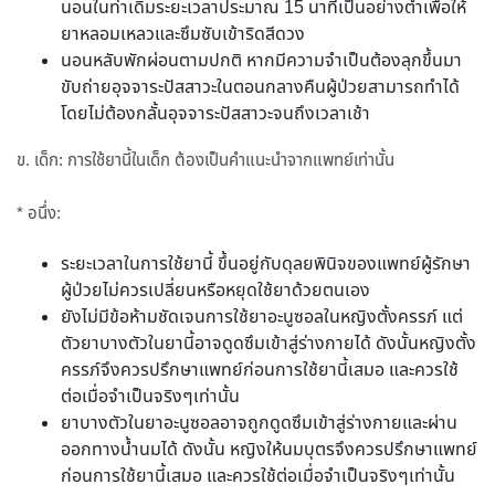
นอนในท่าเดิมระยะเวลาประมาณ 15 นาทีเป็นอย่างต่ำเพื่อให้
ยาหลอมเหลวและซึมซับเข้าริดสีดวง
นอนหลับพักผ่อนตามปกติ หากมีความจำเป็นต้องลุกขึ้นมา
ขับถ่ายอุจจาระปัสสาวะในตอนกลางคืนผู้ป่วยสามารถทำได้
โดยไม่ต้องกลั้นอุจจาระปัสสาวะจนถึงเวลาเช้า
ข. เด็ก: การใช้ยานี้ในเด็ก ต้องเป็นคำแนะนำจากแพทย์เท่านั้น
* อนึ่ง:
ระยะเวลาในการใช้ยานี้ ขึ้นอยู่กับดุลยพินิจของแพทย์ผู้รักษา
ผู้ป่วยไม่ควรเปลี่ยนหรือหยุดใช้ยาด้วยตนเอง
ยังไม่มีข้อห้ามชัดเจนการใช้ยาอะนูซอลในหญิงตั้งครรภ์ แต่
ตัวยาบางตัวในยานี้อาจดูดซึมเข้าสู่ร่างกายได้ ดังนั้นหญิงตั้ง
ครรภ์จึงควรปรึกษาแพทย์ก่อนการใช้ยานี้เสมอ และควรใช้
ต่อเมื่อจำเป็นจริงๆเท่านั้น
ยาบางตัวในยาอะนูซอลอาจถูกดูดซึมเข้าสู่ร่างกายและผ่าน
ออกทางน้ำนมได้ ดังนั้น หญิงให้นมบุตรจึงควรปรึกษาแพทย์
ก่อนการใช้ยานี้เสมอ และควรใช้ต่อเมื่อจำเป็นจริงๆเท่านั้น