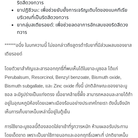
ริดสีดวงทวาร
ยาปฏิชีวนะ: เพื่อช่วยยับยั้งการเจริญเติบโตของแบคทีเรีย
บริเวณที่เป็นริดสีดวงทวาร
ยากลุ่มสเตียรอยด์: เพื่อช่วยลดอาการอักเสบของริดสีดวง
ทวาร
******อนึ่ง ในบทความนี้ ไม่ขอกล่าวถึงสูตรตำรับยาที่มีส่วนผสมของยาส
เตียรอยด์
โดยตัวยาสำคัญและสารออกฤทธิ์ที่พบเห็นได้ในยาอะนูซอล ได้แก่
Perubalsum, Resorcinol, Benzyl benzoate, Bismuth oxide,
Bismuth subgallate, และ Zinc oxide ทั้งนี้ ปกติลักษณะของยาอะนู
ซอล จะมีรูปร่างเป็นแท่งตรง เนื้อยาคล้ายขี้ผึ้ง สามารถหลอมละลายได้ถ้า
อยู่ในอุณหภูมิห้องโดยเฉพาะเมืองร้อนอย่างประเทศไทยเรา ดังนั้นจึงมัก
เห็นการเก็บยาเหน็บเหล่านี้อยู่ในตู้เย็น
การใช้ยาอะนูซอลนี้ต้องสอดใส่ยาเข้าที่รูทวารหนัก ห้ามเผลอรับประทาน
โดยเด็ดขาด เพราะเป็นยาใช้ภายนอกและออกฤทธิ์เฉพาะที่ ปกติยาเหน็บ