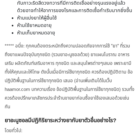
กับภาวะริดสีดวงทวารที่มีการติดเชื้ออย่างรุนแรงอยู่แล้ว
ด้วยอาจทำให้อาการของโรคและการติดเชื้อกำเริบมากยิ่งขึ้น
ห้ามแบ่งยาให้ผู้อื่นใช้
ห้ามใช้ยาหมดอายุ
ห้ามเก็บยาหมดอายุ
***** อนึ่ง: ทุกคนต้องตระหนักถึงความปลอดภัยจากการใช้ ”ยา” ที่รวม
ถึงยาแผนปัจจุบันทุกชนิด (รวมยาอะนูซอลด้วย) ยาแผนโบราณ อาหาร
เสริม ผลิตภัณฑ์เสริมอาหาร ทุกชนิด และสมุนไพรต่างๆเสมอ เพราะยามี
ทั้งให้คุณและให้โทษ ดังนั้นเมื่อมีการใช้ยาทุกชนิด ควรต้องปฏิบัติตาม ข้อ
ปฏิบัติพื้นฐานในการใช้ยาทุกชนิด เสมอ (อ่านเพิ่มเติมได้ในเว็บ
haamor.com บทความเรื่อง ข้อปฏิบัติพื้นฐานในการใช้ยาทุกชนิด) รวมทั้ง
ควรต้องปรึกษาเภสัชกรประจำร้านขายยาก่อนซื้อยาใช้เองเสมอด้วยเช่น
กัน
ยาอะนูซอลมีปฏิกิริยาระหว่างยากับยาตัวอื่นอย่างไร?
โดยทั่วไป: