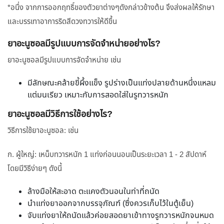
*อนึ่ง จากการออกฤทธิ์ของตัวยาต่างๆดังกล่าวข้างต้น จึงส่งผลให้รักษา
และบรรเทาอาการริดสีดวงทวารให้ดีขึ้น
ยาอะนูซอลมีรูปแบบการจัดจำหน่ายอย่างไร?
ยาอะนูซอลมีรูปแบบการจัดจำหน่าย เช่น
มีลักษณะคล้ายขี้ผึ้งแข็ง รูปร่างเป็นแท่งปลายด้านหนึ่งแหลม
แต่มนเรียว เหมาะกับการสอดใส่ในรูทวารหนัก
ยาอะนูซอลมีวิธีการใช้อย่างไร?
วิธีการใช้ยาอะนูซอล: เช่น
ก. ผู้ใหญ่: เหน็บทวารหนัก 1 แท่งก่อนนอนเป็นระยะเวลา 1 - 2 สัปดาห์
โดยมีวิธีง่ายๆ ดังนี้
ล้างมือให้สะอาด ตะแคงตัวนอนในท่าที่ถนัด
นำแท่งยาออกจากบรรจุภัณฑ์ (ซึ่งควรเก็บไว้ในตู้เย็น)
จับแท่งยาให้ถนัดแล้วค่อยสอดยาเข้าทางรูทวารหนักจนหมด