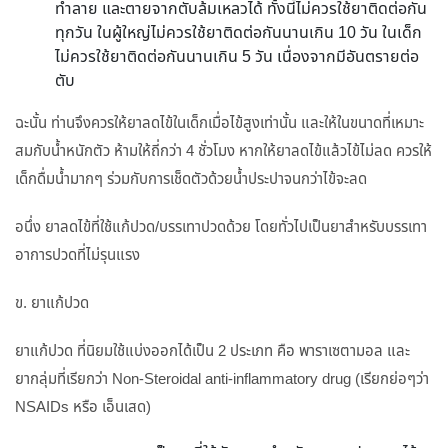
ทำลาย และตายจากตับล้มเหลวได้ ทั้งนี้ไม่ควรใช้ยาติดต่อกัน
ทุกวัน ในผู้ใหญ่ไม่ควรใช้ยาติดต่อกันนานเกิน 10 วัน ในเด็ก
ไม่ควรใช้ยาติดต่อกันนานเกิน 5 วัน เนื่องจากมีอันตรายต่อ
ตับ
ฉะนั้น ท่านจึงควรให้ยาลดไข้ในเด็กเมื่อไข้สูงเท่านั้น และให้ในขนาดที่เหมาะ
สมกับน้ำหนักตัว ห้ามให้ถี่กว่า 4 ชั่วโมง หากให้ยาลดไข้แล้วไข้ไม่ลด ควรให้
เด็กดื่มน้ำมากๆ ร่วมกับการเช็ดตัวด้วยน้ำประปาจนกว่าไข้จะลด
อนึ่ง ยาลดไข้ที่ใช้แก้ปวด/บรรเทาปวดด้วย โดยทั่วไปเป็นยาสำหรับบรรเทา
อาการปวดที่ไม่รุนแรง
ข. ยาแก้ปวด
ยาแก้ปวด ที่นิยมใช้แบ่งออกได้เป็น 2 ประเภท คือ พาราเซตามอล และ
ยากลุ่มที่เรียกว่า Non-Steroidal anti-inflammatory drug (เรียกย่อๆว่า
NSAIDs หรือ เอ็นเสด)