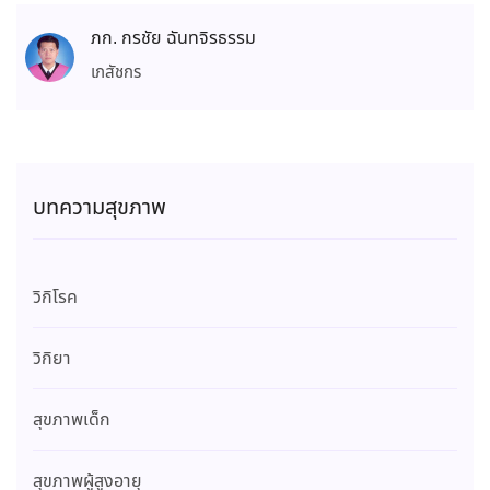
ภก. กรชัย ฉันทจิรธรรม
เภสัชกร
บทความสุขภาพ
วิกิโรค
วิกิยา
สุขภาพเด็ก
สุขภาพผู้สูงอายุ