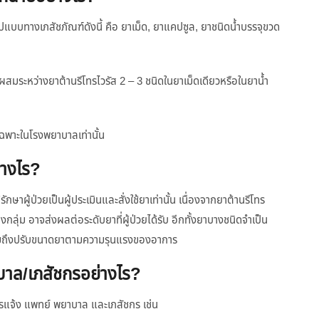
ปแบบทางเภสัชภัณฑ์ดังนี้ คือ ยาเม็ด, ยาแคปซูล, ยาชนิดน้ำบรรจุขวด
สูตรผสมระหว่างยาต้านรีโทรไวรัส 2 – 3 ชนิดในยาเม็ดเดียวหรือในยาน้ำ
เฉพาะในโรงพยาบาลเท่านั้น
่างไร?
าผู้ป่วยเป็นผู้ประเมินและสั่งใช้ยาเท่านั้น เนื่องจากยาต้านรีโทร
งกลุ่ม อาจส่งผลต่อระดับยาที่ผู้ป่วยได้รับ อีกทั้งยาบางชนิดจำเป็น
มถึงปรับขนาดยาตามความรุนแรงของอาการ
าบาล/เภสัชกรอย่างไร?
ยควรแจ้ง แพทย์ พยาบาล และเภสัชกร เช่น