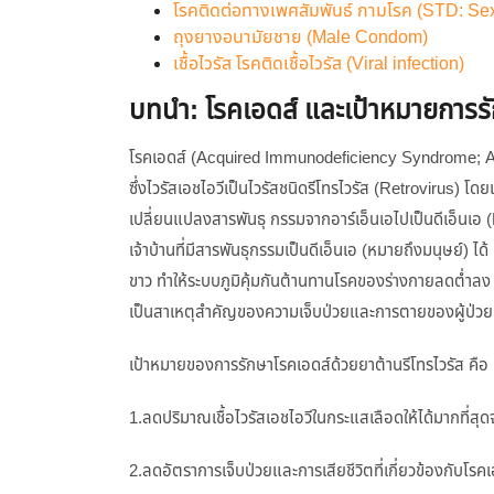
โรคติดต่อทางเพศสัมพันธ์ กามโรค (STD: Sex
ถุงยางอนามัยชาย (Male Condom)
เชื้อไวรัส โรคติดเชื้อไวรัส (Viral infection)
บทนำ: โรคเอดส์ และเป้าหมายการร
โรคเอดส์ (Acquired Immunodeficiency Syndrome; AIDS
ซึ่งไวรัสเอชไอวีเป็นไวรัสชนิดรีโทรไวรัส (Retrovirus) โดย
เปลี่ยนแปลงสารพันธุ กรรมจากอาร์เอ็นเอไปเป็นดีเอ็นเ
เจ้าบ้านที่มีสารพันธุกรรมเป็นดีเอ็นเอ (หมายถึงมนุษย์) ได้ 
ขาว ทำให้ระบบภูมิคุ้มกันต้านทานโรคของร่างกายลดต่ำลง ม
เป็นสาเหตุสำคัญของความเจ็บป่วยและการตายของผู้ป่วย
เป้าหมายของการรักษาโรคเอดส์ด้วยยาต้านรีโทรไวรัส คือ
1.ลดปริมาณเชื้อไวรัสเอชไอวีในกระแสเลือดให้ได้มากที่สุดจน
2.ลดอัตราการเจ็บป่วยและการเสียชีวิตที่เกี่ยวข้องกับโรคเ