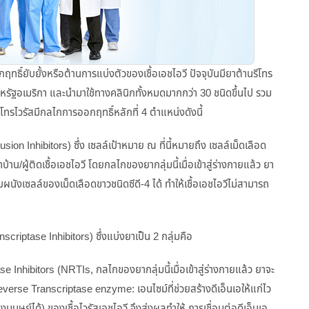
ฤทธิ์ยับยั้งหรือต้านการแบ่งตัวของเชื้อเอชไอวี ปัจจุบันมียาต้านรีโทร
รัฐอเมริกา และนำมาใช้ทางคลินิกทั้งหมดมากกว่า 30 ชนิดขึ้นไป รวม
โทรไวรัสมีกลไกการออกฤทธิ์หลักที่ 4 ตำแหน่งดังนี้
usion Inhibitors) ซึ่ง เซลล์เป้าหมาย ณ ที่นี้หมายถึง เซลล์เม็ดเลือด
้าน/ผู้ติดเชื้อเอชไอวี โดยกลไกของยากลุ่มนี้เมื่อเข้าสู่ร่างกายแล้ว ยา
บผนังเซลล์ของเม็ดเลือดขาวชนิดซีดี-4 ได้ ทำให้เชื้อเอชไอวีไม่สามารถ
criptase Inhibitors) ซึ่งแบ่งยาเป็น 2 กลุ่มคือ
hibitors (NRTIs, กลไกของยากลุ่มนี้เมื่อเข้าสู่ร่างกายแล้ว ยาจะ
Reverse Transcriptase enzyme: เอนไซม์ที่ช่วยสร้างดีเอ็นเอให้แก่ไว
มนุษย์ได้) ของเชื้อไวรัสเอชไอวี จึงส่งผลทำให้ การเชื่อมต่อดีเอ็นเอ