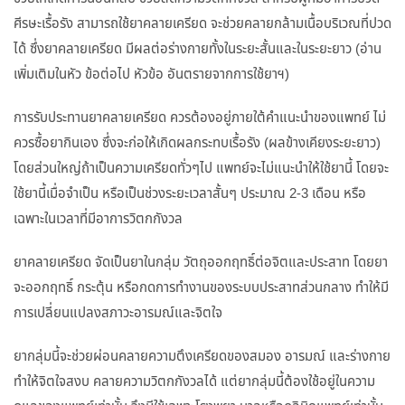
ศีรษะเรื้อรัง สามารถใช้ยาคลายเครียด จะช่วยคลายกล้ามเนื้อบริเวณที่ปวด
ได้ ซึ่งยาคลายเครียด มีผลต่อร่างกายทั้งในระยะสั้นและในระยะยาว (อ่าน
เพิ่มเติมในหัว ข้อต่อไป หัวข้อ อันตรายจากการใช้ยาฯ)
การรับประทานยาคลายเครียด ควรต้องอยู่ภายใต้คำแนะนำของแพทย์ ไม่
ควรซื้อยากินเอง ซึ่งจะก่อให้เกิดผลกระทบเรื้อรัง (ผลข้างเคียงระยะยาว)
โดยส่วนใหญ่ถ้าเป็นความเครียดทั่วๆไป แพทย์จะไม่แนะนำให้ใช้ยานี้ โดยจะ
ใช้ยานี้เมื่อจำเป็น หรือเป็นช่วงระยะเวลาสั้นๆ ประมาณ 2-3 เดือน หรือ
เฉพาะในเวลาที่มีอาการวิตกกังวล
ยาคลายเครียด จัดเป็นยาในกลุ่ม วัตถุออกฤทธิ์ต่อจิตและประสาท โดยยา
จะออกฤทธิ์ กระตุ้น หรือกดการทำงานของระบบประสาทส่วนกลาง ทำให้มี
การเปลี่ยนแปลงสภาวะอารมณ์และจิตใจ
ยากลุ่มนี้จะช่วยผ่อนคลายความตึงเครียดของสมอง อารมณ์ และร่างกาย
ทำให้จิตใจสงบ คลายความวิตกกังวลได้ แต่ยากลุ่มนี้ต้องใช้อยู่ในความ