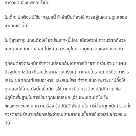
การดูแลของแพทย์เท่านั้น
ในเด็ก: ปกติจะไม่ใช้ยากลุ่มฯนี้ ถ้าจำเป็นต้องใช้ ควรอยู่ในความดูแลของ
แพทย์เท่านั้น
ในผู้สูงอายุ: มักจะต้องใช้ยาประเภทฯนี้บ่อย เนื่องจากมีความวิตกกังวล
และนอนหลับยาก/นอนไม่หลับ ควรอยู่ในความดูแลของแพทย์เช่นกัน
ทุกคนต้องตระหนักถึงความปลอดภัยจากการใช้ ”ยา” ที่รวมถึง ยาแผน
ปัจจุบันทุกชนิด (ที่รวมถึงยาคลายเครียด) ยาแผนโบราณทุกชนิด อาหาร
เสริม ผลิตภัณฑ์เสริมอาหาร และสมุนไพร ต่างๆเสมอ เพราะ ยามีทั้งให้
คุณและให้โทษ ดังนั้นเมื่อมีการใช้ยาทุกชนิด ควรต้องปฏิบัติตาม ข้อ
ปฏิบัติพื้นฐานในการใช้ยาทุกชนิดเสมอ (อ่านเพิ่มเติมได้ในเว็บ
haamor.com บทความเรื่อง ข้อปฏิบัติพื้นฐานในการใช้ยาทุกชนิด) รวมทั้ง
ควรต้องปรึกษาเภสัชกรประจำร้านขายยาก่อนซื้อยาใช้เองเสมอด้วยเช่น
กัน