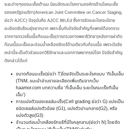
ระยะต่างๆของมะเร็งเต้านม นิยมจัดระยะโรคตามองค์กรด้านโรคมะเร็ง
ของสหรัฐอเมริกา(American Joint Committee on Cancer Staging,
ย่อว่า AJCC) ปัจจุบันคือ AJCC 8th,Ed ซึ่งการจัดระยะโรคจะมีราย
ละเอียดซับซ้อนยุ่งยากมาก เพราะขึ้นกับปัจจัยสำคัญที่แพทย์ต้องทราบ
จากการตรวจชิ้นเนื้อก้อนมะเร็ง(การตรวจทางพยาธิวิทยา)หลังการผ่าตัด
ก้อนเนื้อมะเร็งและต่อมน้ำเหลืองรักแร้ด้านเดียวกับก้อนเนื้อ เพราะปัจจัย
เหล่านี้จะเป็นตัวช่วยบอกวิธีรักษาและบอกการพยากรณ์โรค ปัจจัยสำคัญ
ดังกล่าวได้แก่
ขนาดก้อนมะเร็ง(ย่อว่า T)โดยจัดเป็นระยะโรคแบบ ‘ทีเอ็นเอ็ม
(TNM, แนะนำอ่านรายละเอียดเพิ่มเติมจากเว็บ
haamor.com บทความชื่อ ‘ที่เอ็นเอ็ม ระยะโรคมะเร็งทีเอ็น
เอ็ม’)
การแบ่งตัวของเซลล์มะเร็ง(Cell grading ย่อว่า G) แบ่งเป็น
ชนิดเซลล์แบ่งตัวน้อย (G1), แบ่งตัวปานกลาง(G2), หรือ
แบ่งตัวสูง(G3)
จำนวนต่อมน้ำเหลืองรักแร้ที่มีโรคลุกลาม(ย่อว่า N) โดยจัด