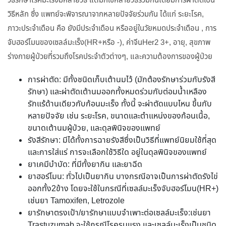
วิธีรักษาโรคมะเร็งมีหลายวิธี แต่มักใช้หลายวิธีร่วมกันโดยมีการผ่าตัดเป็น
วิธีหลัก ซึ่ง แพทย์จะพิจารณาจากหลายปัจจัยร่วมกัน ได้แก่ ระยะโรค,
ภาวะประจำเดือน คือ ยังมีประจำเดือน หรืออยู่ในวัยหมดประจำเดือน , การ
จับฮอร์โมนของเซลล์มะเร็ง(HR+หรือ -), ค่าจีนHer2 3+, อายุ, สุขภาพ
ร่างกายผู้ป่วยที่รวมถึงโรคประจำตัวต่างๆ, และความต้องการของผู้ป่วย
การผ่าตัด: มีทั้งชนิดเก็บเต้านมไว้ (มักต้องรักษาร่วมกับรังสี
รักษา) และผ่าตัดเต้านมออกทั้งหมดร่วมกับต่อมน้ำเหลือง
รักแร้ด้านเดียวกับก้อนมะเร็ง ทั้งนี้ จะผ่าตัดแบบไหน ขึ้นกับ
หลายปัจจัย เช่น ระยะโรค, ขนาดและตำแหน่งของก้อนเนื้อ,
ขนาดเต้านมผู้ป่วย, และดุลพินิจของแพทย์
รังสีรักษา: มีได้ทั้งการฉายรังสีซึ่งเป็นวิธีที่แพทย์นิยมใช้ที่สุด
และการใส่แร่ การจะเลือกใช้วิธีใด อยู่ในดุลพินิจของแพทย์
ยาเคมีบำบัด: ที่มีทั้งยากิน และยาฉีด
ยาฮอร์โมน: ทั่วไปเป็นยากิน บางกรณีอาจเป็นการผ่าตัดรังไข่
ออกทั้ง2ข้าง โดยจะใช้ในกรณีที่เซลล์มะเร็งจับฮอร์โมน(HR+)
เช่นยา Tamoxifen, Letrozole
ยารักษาตรงเป้า/ยารักษาแบบจำเพาะต่อเซลล์มะเร็ง:เช่นยา
Trastuzumab จะใช้กรณีโรครุนแรง และเซลล์มะเร็งเป็นชนิด