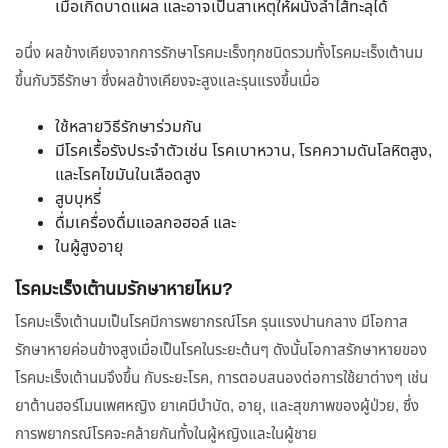
เมื่อเกิดบาดแผล และอาจเป็นสาเหตุให้ผนังลำไส้ทะลุได้
อนึ่ง ผลข้างเคียงจากการรักษาโรคมะเร็งทุกชนิดรวมทั้งโรคมะเร็งเต้านม
ขึ้นกับวิธีรักษา ซึ่งผลข้างเคียงจะสูงและรุนแรงขึ้นเมื่อ
ใช้หลายวิธีรักษาร่วมกัน
มีโรคเรื้อรังประจำตัวเช่น โรคเบาหวาน, โรคความดันโลหิตสูง,
และโรคไขมันในเลือดสูง
สูบบุหรี่
ดื่มเครื่องดื่มแอลกอฮอล์ และ
ในผู้สูงอายุ
โรคมะเร็งเต้านมรักษาหายไหม?
โรคมะเร็งเต้านมเป็นโรคมีการพยากรณ์โรค รุนแรงปานกลาง มีโอกาส
รักษาหายค่อนข้างสูงเมื่อเป็นโรคในระยะต้นๆ ดังนั้นโอกาสรักษาหายของ
โรคมะเร็งเต้านมจึงขึ้น กับระยะโรค, การตอบสนองต่อการใช้ยาต่างๆ เช่น
ยาต้านฮอร์โมนเพศหญิง ยาเคมีบำบัด, อายุ, และสุขภาพของผู้ป่วย, ซึ่ง
การพยากรณ์โรคจะคล้ายกันทั้งในผู้หญิงและในผู้ชาย