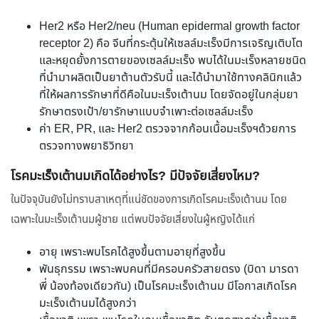
Her2 หรือ Her2/neu (Human epidermal growth factor
receptor 2) คือ จีนที่กระตุ้นให้เซลล์มะเร็งมีการเจริญเติบโต
และหยุดยั้งการตายของเซลล์มะเร็ง พบได้ในมะเร็งหลายชนิด
ที่นำมาผลิตเป็นยาต้านตัวรับนี้ และได้นำมาใช้ทางคลินิกแล้ว
ที่ให้ผลการรักษาที่ดีคือในมะเร็งเต้านม โดยจัดอยู่ในกลุ่มยา
รักษาตรงเป้า/ยารักษาแบบจำเพาะต่อเซลล์มะเร็ง
ค่า ER, PR, และ Her2 ตรวจจากก้อนเนื้อมะเร็งฯด้วยการ
ตรวจทางพยาธิวิทยา
โรคมะเร็งเต้านมเกิดได้อย่างไร? มีปัจจัยเสี่ยงไหม?
ในปัจจุบันยังไม่ทราบสาเหตุที่แน่ชัดของการเกิดโรคมะเร็งเต้านม โดย
เฉพาะในมะเร็งเต้านมผู้ชาย แต่พบปัจจัยเสี่ยงในผู้หญิงได้แก่
อายุ เพราะพบโรคได้สูงขึ้นตามอายุที่สูงขึ้น
พันธุกรรม เพราะพบคนที่มีครอบครัวสายตรง (บิดา มารดา
พี่ น้องท้องเดียวกัน) เป็นโรคมะเร็งเต้านม มีโอกาสเกิดโรค
มะเร็งเต้านมได้สูงกว่า