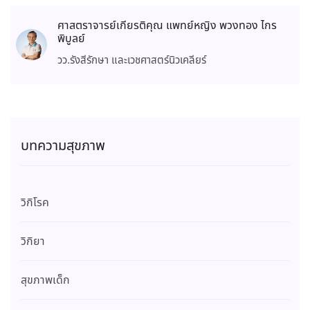
ศาสตราจารย์เกียรติคุณ แพทย์หญิง พวงทอง ไกร
พิบูลย์
วว.รังสีรักษา และเวชศาสตร์นิวเคลียร์
บทความสุขภาพ
วิกิโรค
วิกิยา
สุขภาพเด็ก