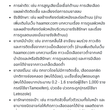
การผ่าตัด: เช่น การสูญเสียเนื้อเยื่อ/เต้านม การเสียเลือด
แผลผ่าตัดติดเชื้อ และเสี่ยงต่อการดมยาสลบ
รังสีรักษา: เช่น ผลข้างเคียงต่อผิวหนังและต่อเต้านม (อ่าน
เพิ่มเติมในเว็บ haamor.com บทความเรื่อง การดูแลผิวหนัง
และผลข้างเคียงต่อผิวหนังบริเวณฉายรังสีรักษา และเรื่อง
การดูแลตนเองเมื่อฉายรังสีเต้านม)
ยาเคมีบำบัด: เช่น อาการคลื่นไส้ อาเจียน ผมร่วง ภาวะซีด
และการติดเชื้อจากภาวะเม็ดเลือดขาวต่ำ (อ่านเพิ่มเติมในเว็บ
haamor.com บทความเรื่อง ภาวะเม็ดเลือดขาวต่ำจากเคมี
บำบัดและ/หรือรังสีรักษา: การดูแลตนเอง) และการมีเลือด
ออกได้ง่ายจากภาวะเกล็ดเลือดต่ำ
ยาฮอร์โมน: เช่น ตกขาวโดยไม่มีการติดเชื้อ, เลือดออกผิด
ปกติทางช่องคลอด (พบได้น้อย), มะเร็งเยื่อบุโพรงมดลูก
(พบได้น้อยมากประมาณ 0.2 - 1.6 รายต่อผู้ใช้ยา 1,000 ราย
กรณีใช้ยาTamoxifen), ปวดข้อ ปวดกระดูก(กรณีใช้ยา
Letrozole)
ยารักษาตรงเป้า: เช่น การเกิดสิวขึ้นทั่วตัวรวมทั้งใบหน้า และ
ยาบางชนิดอาจก่อให้เกิดภาวะเลือดออกได้ง่าย แผลติดยาก