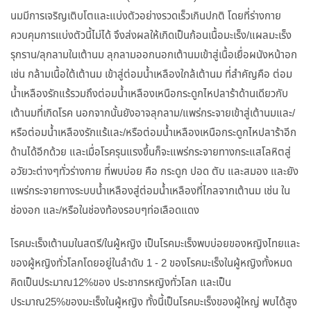
นมมีการเจริญเติบโตและแบ่งตัวอย่างรวดเร็วเกินปกติ โดยที่ร่างกาย
ควบคุมการแบ่งตัวนี้ไม่ได้ จึงส่งผลให้เกิดเป็นก้อนเนื้อมะเร็ง/แผลมะเร็ง
รุกราน/ลุกลามในเต้านม ลุกลามออกนอกเต้านมเข้าสู่เนื้อเยื่อผนังหน้าอก
เช่น กล้ามเนื้อใต้เต้านม เข้าสู่ต่อมน้ำเหลืองใกล้เต้านม ที่สำคัญคือ ต่อม
น้ำเหลืองรักแร้รวมถึงต่อมน้ำเหลืองเหนือกระดูกไหปลาร้าด้านเดียวกับ
เต้านมที่เกิดโรค นอกจากนั้นยังอาจลุกลาม/แพร่กระจายเข้าสู่เต้านมและ/
หรือต่อมน้ำเหลืองรักแร้และ/หรือต่อมน้ำเหลืองเหนือกระดูกไหปลาร้าอีก
ด้านได้อีกด้วย และเมื่อโรครุนแรงขึ้นก็จะแพร่กระจายทางกระแสโลหิตสู่
อวัยวะต่างๆทั่วร่างกาย ที่พบบ่อย คือ กระดูก ปอด ตับ และสมอง และยัง
แพร่กระจายทางระบบน้ำเหลืองสู่ต่อมน้ำเหลืองที่ไกลจากเต้านม เช่น ใน
ช่องอก และ/หรือในช่องท้องรอบๆท่อเลือดแดง
โรคมะเร็งเต้านมในสตรี/ในผู้หญิง เป็นโรคมะเร็งพบบ่อยของหญิงไทยและ
ของผู้หญิงทั่วโลกโดยอยู่ในลำดับ 1 - 2 ของโรคมะเร็งในผู้หญิงทั้งหมด
คิดเป็นประมาณ12%ของ ประชากรหญิงทั่วโลก และเป็น
ประมาณ25%ของมะเร็งในผู้หญิง ทั้งนี้เป็นโรคมะเร็งของผู้ใหญ่ พบได้สูง