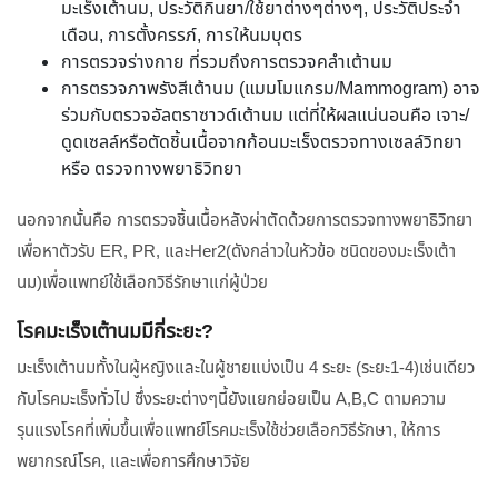
มะเร็งเต้านม, ประวัติกินยา/ใช้ยาต่างๆต่างๆ, ประวัติประจำ
เดือน, การตั้งครรภ์, การให้นมบุตร
การตรวจร่างกาย ที่รวมถึงการตรวจคลำเต้านม
การตรวจภาพรังสีเต้านม (แมมโมแกรม/Mammogram) อาจ
ร่วมกับตรวจอัลตราซาวด์เต้านม แต่ที่ให้ผลแน่นอนคือ เจาะ/
ดูดเซลล์หรือตัดชิ้นเนื้อจากก้อนมะเร็งตรวจทางเซลล์วิทยา
หรือ ตรวจทางพยาธิวิทยา
นอกจากนั้นคือ การตรวจชิ้นเนื้อหลังผ่าตัดด้วยการตรวจทางพยาธิวิทยา
เพื่อหาตัวรับ ER, PR, และHer2(ดังกล่าวในหัวข้อ ชนิดของมะเร็งเต้า
นม)เพื่อแพทย์ใช้เลือกวิธีรักษาแก่ผู้ป่วย
โรคมะเร็งเต้านมมีกี่ระยะ?
มะเร็งเต้านมทั้งในผู้หญิงและในผู้ชายแบ่งเป็น 4 ระยะ (ระยะ1-4)เช่นเดียว
กับโรคมะเร็งทั่วไป ซึ่งระยะต่างๆนี้ยังแยกย่อยเป็น A,B,C ตามความ
รุนแรงโรคที่เพิ่มขึ้นเพื่อแพทย์โรคมะเร็งใช้ช่วยเลือกวิธีรักษา, ให้การ
พยากรณ์โรค, และเพื่อการศึกษาวิจัย