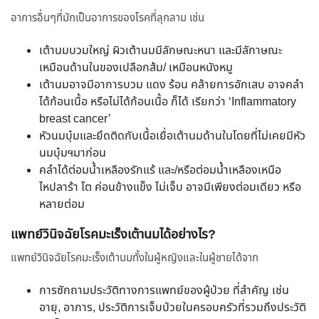
อาการอื่นๆที่มักเป็นอาการของโรคที่ลุกลาม เช่น
เต้านมบวมใหญ่ ผิวเต้านมมีลักษณะหนา และมีลักาษณะ
เหมือนด้านในของเปลือกส้ม/ เหมือนหนังหมู
เต้านมอาจมีอาการบวม แดง ร้อน คล้ายการอักเสบ อาจคลำ
ได้ก้อนเนื้อ หรือไม่ได้ก้อนเนื้อ ก็ได้ เรียกว่า ‘Inflammatory
breast cancer’
หัวนมบุ๋มและยึดติดกับเนื้อเยื่อเต้านมด้านในโดยที่ไม่เคยมีหัว
นมบุ๋มฯมาก่อน
คลำได้ต่อมน้ำเหลืองรักแร้ และ/หรือต่อมน้ำเหลืองเหนือ
ไหปลาร้า โต ค่อนข้างแข็ง ไม่เจ็บ อาจมีเพียงต่อมเดียว หรือ
หลายต่อม
แพทย์วินิจฉัยโรคมะเร็งเต้านมได้อย่างไร?
แพทย์วินิจฉัยโรคมะเร็งเต้านมทั้งในผู้หญิงและในผู้ชายได้จาก
การซักถามประวัติทางการแพทย์ของผู้ป่วย ที่สำคัญ เช่น
อายุ, อาการ, ประวัติการเจ็บป่วยในครอบครัวที่รวมถึงประวัติ