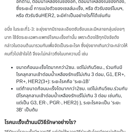
อีกด้าน, ต่อมน้ำเหลืองในช่องอก, ต่อมน้ำเหลืองในช่องท้อง,
ซึ่งระยะนี้ การแบ่งตัวของเซลล์มะเร็ง, หรือ ตัวรับฮอร์โมนฯ,
หรือ ตัวรับจีนHER2, จะมีค่าเป็นอย่างไรก็ได้เช่นกัน
อนึ่ง ในระยะที่1-3: จะยุ่งยากมีรายละเอียดซับซ้อนและมีหลายกลุ่มย่อยๆ
มาก ใช้จัดระยะเฉพาะแพทย์โรคมะเร็งเท่านั้น เพราะต้องใช้ทุกปัจจัยดัง
กล่าวในตอนต้นมารวมกันเพื่อจัดเป็นระยะโรค ซึ่งยุ่งยากเกินกว่าจะกล่าวให้
คนทั่วไปเข้าใจได้ จึงจะไม่กล่าวถึงในบทความนี้ เช่น
ขนาดก้อนมะเร็งโตมากกว่า2ซม. แต่ไม่เกิน5ซม., ร่วมกับมี
โรคลุกลามเข้าต่อมน้ำเหลืองรักแร้ไม่เกิน 3 ต่อม, G1, ER+,
PR+, HER2(3+): ระยะโรคคือ ‘ระยะ1B’
แต่ถ้าขนาดก้อนมะเร็งโตมากกว่า2ซม. แต่ไม่เกิน5ซม.ร่วมกับ
มีโรคลุกลามเข้าต่อมน้ำเหลืองรักแร้ไม่เกิน 3 ต่อม เช่นกัน,
แต่เป็น G3, ER-, PGR-, HER2(-), ระยะโรคจะเป็น ‘ระยะ
3B’ เป็นต้น
โรคมะเร็งเต้านมมีวิธีรักษาอย่างไร?