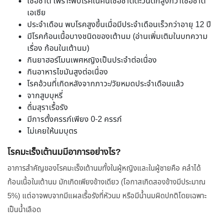
เชื้อชาติ เพราะพบโรคในคนเชื้อชาติตะวันตกสูงกว่าเชื้อชาติ
เอเซีย
ประจำเดือน พบโรคสูงขึ้นเมื่อมีประจำเดือนเร็วกว่าอายุ 12 ปี
มีโรคก้อนเนื้อบางชนิดของเต้านม (อ่านเพิ่มเติมในบทความ
เรื่อง ก้อนในเต้านม)
กินยาฮอร์โมนเพศหญิงเป็นประจำต่อเนื่อง
กินอาหารไขมันสูงต่อเนื่อง
โรคอ้วนที่เกิดหลังจากภาวะ/วัยหมดประจำเดือนแล้ว
จากสูบบุหรี่
ดื่มสุราเรื้อรัง
มีการตั้งครรภ์เพียง 0-2 ครรภ์
ไม่เคยให้นมบุตร
โรคมะเร็งเต้านมมีอาการอย่างไร?
อาการสำคัญของโรคมะเร็งเต้านมทั้งในผู้หญิงและในผู้ชายคือ คลำได้
ก้อนเนื้อในเต้านม มักเกิดเพียงข้างเดียว (โอกาสเกิดสองข้างมีประมาณ
5%) แต่อาจพบจากมีแผลเรื้อรังที่หัวนม หรือมีน้ำนมผิดปกติโดยเฉพาะ
เป็นน้ำเลือด