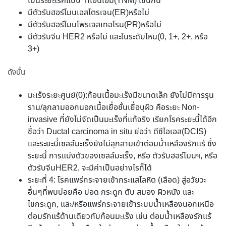
เป็นระยะโรคแบบ ‘ทีเอ็นเอ็ม(TNM)’เช่นกัน
มีตัวรับฮอร์โมนเอสโตรเจน(ER)หรือไม่
มีตัวรับฮอร์โมนโพรเจสเทอโรน(PR)หรือไม่
มีตัวรับจีน HER2 หรือไม่ และในระดับไหน(0, 1+, 2+, หรือ
3+)
ดังนั้น
มะเร็งระยะศูนย์(0):ก้อนเนื้อมะเร็งมีขนาดเล็ก ยังไม่มีการรุน
ราน/ลุกลามออกนอกเนื้อเยื่อชั้นเยื่อบุผิว คือระยะ Non-
invasive ที่ยังไม่จัดเป็นมะเร็งที่แท้จริง เรียกโรคระยะนี้ได้อีก
ชื่อว่า Ductal carcinoma in situ ย่อว่า ดีซีไอเอส(DCIS)
และระยะนี้เซลล์มะเร็งยังไม่ลุกลามเข้าต่อมน้ำเหลืองรักแร้ ซึ่ง
ระยะนี้ การแบ่งตัวของเซลล์มะเร็ง, หรือ ตัวรับฮอร์โมนฯ, หรือ
ตัวรับจีนHER2, จะมีค่าเป็นอย่างไรก็ได้
ระยะที่ 4: โรคแพร่กระจายเข้ากระแสโลหิต (เลือด) สู่อวัยวะ
อื่นๆที่พบบ่อยคือ ปอด กระดูก ตับ สมอง ผิวหนัง และ
ไขกระดูก, และ/หรือแพร่กระจายเข้าระบบน้ำเหลืองนอกเหนือ
ต่อมรักแร้ด้านเดียวกับก้อนมะเร็ง เช่น ต่อมน้ำเหลืองรักแร้