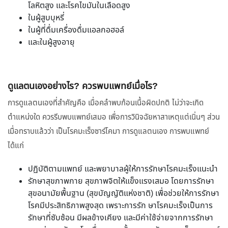
โลหิตสูง และโรคไขมันในเลือดสูง
ในผู้สูบบุหรี่
ในผู้ที่ดื่มเครื่องดื่มแอลกอฮอล์
และในผู้สูงอายุ
ดูแลตนเองอย่างไร? ควรพบแพทย์เมื่อไร?
การดูแลตนเองที่สำคัญคือ เมื่อคลำพบก้อนเนื้อผิดปกติ ไม่ว่าจะเกิด
ตำแหน่งใด ควรรีบพบแพทย์เสมอ เพื่อการวินิจฉัยหาสาเหตุแต่เนิ่นๆ ส่วน
เมื่อทราบแล้วว่า เป็นโรคมะเร็งซาร์โคมา การดูแลตนเอง การพบแพทย์
ได้แก่
ปฏิบัติตามแพทย์ และพยาบาลผู้ให้การรักษาโรคมะเร็งแนะนำ
รักษาสุขภาพกาย สุขภาพจิตให้แข็งแรงเสมอ โดยการรักษา
สุขอนามัยพื้นฐาน (สุขบัญญัติแห่งชาติ) เพื่อช่วยให้การรักษา
โรคมีประสิทธิภาพสูงสุด เพราะการรัก ษาโรคมะเร็งเป็นการ
รักษาที่ซับซ้อน มีผลข้างเคียง และมีค่าใช้จ่ายจากการรักษา