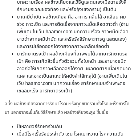
บทความเรื่อง ผลข้างเคียงและวิธีดูแลตนเองเมื่อฉายรังสี
รักษาบริเวณช่องท้อง และ/หรืออุ้งเชิงกราน) เป็นต้น
ยาเคมีบำบัด ผลข้างเคียง คือ อาการ คลื่นไส้ อาเจียน ผม
ร่วง ภาวะซีด และการติดเชื้อจากภาวะเม็ดเลือดขาวต่ำ (อ่าน
เพิ่มเติมในเว็บ haamor.com บทความเรื่อง ภาวะเม็ดเลือด
ขาวต่ำจากเคมีบำบัด และ/หรือรังสีรักษา:การดู แลตนเอง)
และการมีเลือดออกได้ง่ายจากภาวะเกล็ดเลือดต่ำ
ยารักษาตรงเป้า ผลข้างเคียงที่อาจพบได้จากยารักษาตรง
เป้า คือ การเกิดสิวขึ้นทั่วตัวรวมทั้งใบหน้า และยาบางชนิด
อาจก่อให้เกิดภาวะเลือดออกได้ง่าย แผลติดยากเมื่อเกิดบาด
แผล และอาจเป็นสาเหตุให้ผนังลำไส้ทะลุได้ (อ่านเพิ่มเติมใน
เว็บ haamor.com บทความเรื่อง ยารักษาแบบจำเพาะต่อ
เซลล์มะเร็ง ยารักษาตรงเป้า)
อนึ่ง ผลข้างเคียงจากการรักษาโรคมะเร็งทุกชนิดรวมทั้งโรคมะเร็งซาร์โค
มา นอกจากจะขึ้นกับวิธีรักษาแล้ว ผลข้างเคียงจะสูง ขึ้นเมื่อ
ใช้หลายวิธีรักษาร่วมกัน
เมื่อมีโรคเรื้อรังประจำตัว เช่น โรคเบาหวาน โรคความดัน