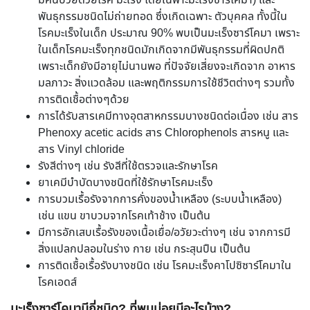
มีคนป่วยด้วยโรค มะเร็ง โดยเฉพาะมะเร็งซาร์โคมา) และ
พันธุกรรมชนิดไม่ถ่ายทอด ซึ่งเกิดเฉพาะ ตัวบุคคล ทั้งนี้ใน
โรคมะเร็งในเด็ก ประมาณ 90% พบเป็นมะเร็งซาร์โคมา เพราะ
ในเด็กโรคมะเร็งทุกชนิดมักเกิดจากมีพันธุกรรมที่ผิดปกติ
เพราะเด็กยังมีอายุไม่นานพอ ที่ปัจจัยเสี่ยงจะเกิดจาก อาหาร
มลภาวะ สิ่งแวดล้อม และพฤติกรรมการใช้ชีวิตต่างๆ รวมทั้ง
การติดเชื้อต่างๆด้วย
การได้รับสารเคมีทางอุตสาหกรรมบางชนิดต่อเนื่อง เช่น สาร
Phenoxy acetic acids สาร Chlorophenols สารหนู และ
สาร Vinyl chloride
รังสีต่างๆ เช่น รังสีที่ใช้ตรวจและรักษาโรค
ยาเคมีบำบัดบางชนิดที่ใช้รักษาโรคมะเร็ง
การบวมเรื้อรังจากการคั่งของน้ำเหลือง (ระบบน้ำเหลือง)
เช่น แขน ขาบวมจากโรคเท้าช้าง เป็นต้น
มีการอักเสบเรื้อรังของเนื้อเยื่อ/อวัยวะต่างๆ เช่น จากการมี
สิ่งแปลกปลอมในร่าง กาย เช่น กระสุนปืน เป็นต้น
การติดเชื้อเรื้อรังบางชนิด เช่น โรคมะเร็งคาโปซิซาร์โคมาใน
โรคเอดส์
มะเร็งซาร์โคมามีกี่ชนิด? ที่พบบ่อยมีอะไรบ้าง?