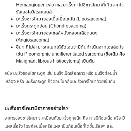
Hemangiopericyto ma มะเร็งคาโปซิซาร์โคมาที่เกิดจากไว
รัสเอชไอวี/โรคเอดส์
มะเร็งซาร์โคมาของเนื้อเยื่อไขมัน (Liposarcoma)
มะเร็งกระดูกอ่อน (Chondrosacoma)
มะเร็งซาร์โคมาของเซลล์ผนังหลอดเลือดแดง
(Angiosarcoma)
อื่นๆ ที่ไม่สามารถแยกได้ชัดเจนว่ามีต้นกำเนิดจากเซลล์อะไร
เช่น Pleomorphic undifferentiated sarcoma (ชื่อเดิม คือ
Malignant fibrous histiocytoma) เป็นต้น
อนึ่ง มะเร็งของไขกระดูก เช่น มะเร็งเม็ดเลือดขาว หรือ มะเร็งต่อมน้ำ
เหลือง หรือ มะเร็งกระดูก ก็จัดอยู่ในกลุ่มมะเร็งซาร์โคมาด้วยเช่นกัน
มะเร็งซาร์โคมามีอาการอย่างไร?
อาการของซาร์โคมา จะเหมือนกับมะเร็งทุกชนิด คือ การมีก้อนเนื้อ หรือ มี
แผลเรื้อรัง โดยก้อนเนื้อหรือแผล เป็นก้อนเนื้อที่โตขึ้นเรื่อยๆ และ