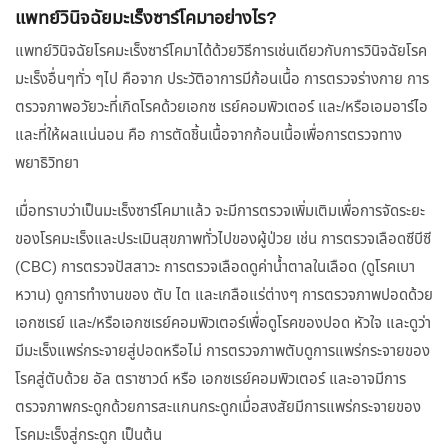
แพทย์วินิจฉัยมะเร็งซาร์โคมาอย่างไร?
แพทย์วินิจฉัยโรคมะเร็งซาร์โคมาได้ด้วยวิธีการเช่นเดียวกับการวินิจฉัยโรค
มะเร็งอื่นๆทั่ว ๆไป คือจาก ประวัติอาการมีก้อนเนื้อ การตรวจร่างกาย การ
ตรวจภาพอวัยวะที่เกิดโรคด้วยเอกซ เรย์คอมพิวเตอร์ และ/หรือเอมอาร์ไอ
และที่ให้ผลแน่นอน คือ การตัดชิ้นเนื้อจากก้อนเนื้อเพื่อการตรวจทาง
พยาธิวิทยา
เมื่อทราบว่าเป็นมะเร็งซาร์โคมาแล้ว จะมีการตรวจเพิ่มเติมเพื่อการจัดระยะ
ของโรคมะเร็งและประเมินสุขภาพทั่วไปของผู้ป่วย เช่น การตรวจเลือดซีบีซี
(CBC) การตรวจปัสสาวะ การตรวจเลือดดูค่าน้ำตาลในเลือด (ดูโรคเบา
หวาน) ดูการทำงานของ ตับ ไต และเกลือแร่ต่างๆ การตรวจภาพปอดด้วย
เอกซเรย์ และ/หรือเอกซเรย์คอมพิวเตอร์เพื่อดูโรคของปอด หัวใจ และดูว่า
มีมะเร็งแพร่กระจายสู่ปอดหรือไม่ การตรวจภาพตับดูการแพร่กระจายของ
โรคสู่ตับด้วย อัล ตราซาวด์ หรือ เอกซเรย์คอมพิวเตอร์ และอาจมีการ
ตรวจภาพกระดูกด้วยการสะแกนกระดูกเมื่อสงสัยมีการแพร่กระจายของ
โรคมะเร็งสู่กระดูก เป็นต้น