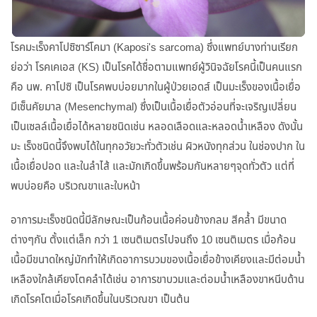
โรคมะเร็งคาโปซิซาร์โคมา (Kaposi's sarcoma) ซึ่งแพทย์บางท่านเรียก
ย่อว่า โรคเคเอส (KS) เป็นโรคได้ชื่อตามแพทย์ผู้วินิจฉัยโรคนี้เป็นคนแรก
คือ นพ. คาโปซิ เป็นโรคพบบ่อยมากในผู้ป่วยเอดส์ เป็นมะเร็งของเนื้อเยื่อ
มีเซ็นคัยมาล (Mesenchymal) ซึ่งเป็นเนื้อเยื่อตัวอ่อนที่จะเจริญเปลี่ยน
เป็นเซลล์เนื้อเยื่อได้หลายชนิดเช่น หลอดเลือดและหลอดน้ำเหลือง ดังนั้น
มะ เร็งชนิดนี้จึงพบได้ในทุกอวัยวะทั่วตัวเช่น ผิวหนังทุกส่วน ในช่องปาก ใน
เนื้อเยื่อปอด และในลำไส้ และมักเกิดขึ้นพร้อมกันหลายๆจุดทั่วตัว แต่ที่
พบบ่อยคือ บริเวณขาและใบหน้า
อาการมะเร็งชนิดนี้มีลักษณะเป็นก้อนเนื้อค่อนข้างกลม สีคล้ำ มีขนาด
ต่างๆกัน ตั้งแต่เล็ก กว่า 1 เซนติเมตรไปจนถึง 10 เซนติเมตร เมื่อก้อน
เนื้อมีขนาดใหญ่มักทำให้เกิดอาการบวมของเนื้อเยื่อข้างเคียงและมีต่อมน้ำ
เหลืองใกล้เคียงโตคลำได้เช่น อาการขาบวมและต่อมน้ำเหลืองขาหนีบด้าน
เกิดโรคโตเมื่อโรคเกิดขึ้นในบริเวณขา เป็นต้น