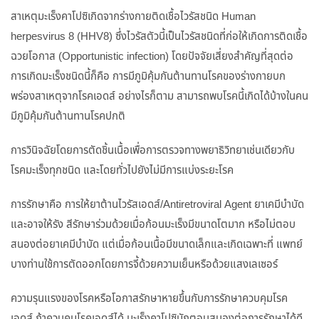
สาเหตุมะเร็งคาโปซิเกิดจากร่างกายติดเชื้อไวรัสชนิด Human
herpesvirus 8 (HHV8) ซึ่งไวรัสตัวนี้เป็นไวรัสชนิดที่ก่อให้เกิดการติดเชื้อ
ฉวยโอกาส (Opportunistic infection) โดยปัจจัยเสี่ยงสำคัญที่สุดต่อ
การเกิดมะเร็งชนิดนี้ก็คือ การมีภูมิคุ้มกันต้านทานโรคของร่างกายบก
พร่องสาเหตุจากโรคเอดส์ อย่างไรก็ตาม สามารถพบโรคนี้เกิดได้บ้างในคน
มีภูมิคุ้มกันต้านทานโรคปกติ
การวินิจฉัยโดยการตัดชิ้นเนื้อเพื่อการตรวจทางพยาธิวิทยาเช่นเดียวกับ
โรคมะเร็งทุกชนิด และโดยทั่วไปยังไม่มีการแบ่งระยะโรค
การรักษาคือ การให้ยาต้านไวรัสเอดส์/Antiretroviral Agent ยาเคมีบำบัด
และอาจให้รัง สีรักษาร่วมด้วยเมื่อก้อนมะเร็งมีขนาดโตมาก หรือไม่ตอบ
สนองต่อยาเคมีบำบัด แต่เมื่อก้อนเนื้อมีขนาดเล็กและเกิดเฉพาะที่ แพทย์
บางท่านใช้การตัดออกโดยการจี้ด้วยความเย็นหรือด้วยแสงเลเซอร์
ความรุนแรงของโรคหรือโอกาสรักษาหายขึ้นกับการรักษาควบคุมโรค
เอดส์ ถ้าควบคุมโรคเอดส์ได้ มะเร็งคาโปซิมักตอบสนองต่อการรักษาได้ดี