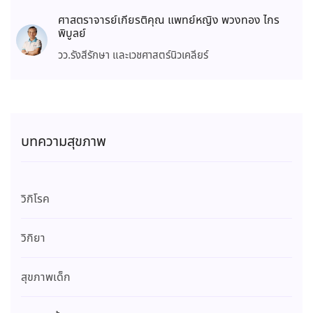
ศาสตราจารย์เกียรติคุณ แพทย์หญิง พวงทอง ไกร
พิบูลย์
วว.รังสีรักษา และเวชศาสตร์นิวเคลียร์
บทความสุขภาพ
วิกิโรค
วิกิยา
สุขภาพเด็ก