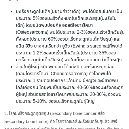
มะเร็งกระดูกในเด็ก(นิยามคำว่าเด็ก): พบได้น้อยเช่นกัน เป็น
ประมาณ 5%ของมะเร็งทั้งหมดในเด็กและวัยรุ่น(มะเร็งใน
เด็ก) โดยชนิดพบบ่อยคือ ออสตีโอซาร์โคมา
(Osteosarcoma) พบได้ประมาณ 2-3%ของมะเร็งเด็ก/วัยรุ่น
ทั้งหมด(ประมาณ 60%ของมะเร็งกระดูกในเด็ก/วัยรุ่น) และ
ชนิด อีวิง บางคนเรียกว่า ยูวิง (Ewing’s sarcoma)ที่พบได้
ประมาณ 1-2%ของมะเร็งเด็ก/วัยรุ่น(ประมาณ 35%ของ
มะเร็งกระดูกในเด็ก/วัยรุ่น) พบในเด็กชายบ่อยกว่าเด็กหญิง
ส่วนในผู้ใหญ่ ชนิดพบบ่อย ได้แก่ชนิด มะเร็งกระดูกอ่อน
(คอนโดรซาร์โคมา: Chondrosarcoma) ทั่วโลกพบได้
ประมาณ 1 รายต่อประชากร1ล้านคน ผู้หญิงและผู้ชายพบ
ใกล้เคียงกัน โดยพบเป็นประมาณ 40-50%ของมะเร็งกระดูก
ผู้ใหญ่ ส่วนออสตีโอซาร์โคมาพบประมาณ 20-30%, อีวิงพบ
ประมาณ 5-10%, ของมะเร็งกระดูกในผู้ใหญ่
ข. โรคมะเร็งกระดูกทุติยภูมิ (Secondary bone cancer หรือ
Secondary bone tumor) คือ โรคจากเซลล์มะเร็งชนิดอื่นๆแล้วแพร่