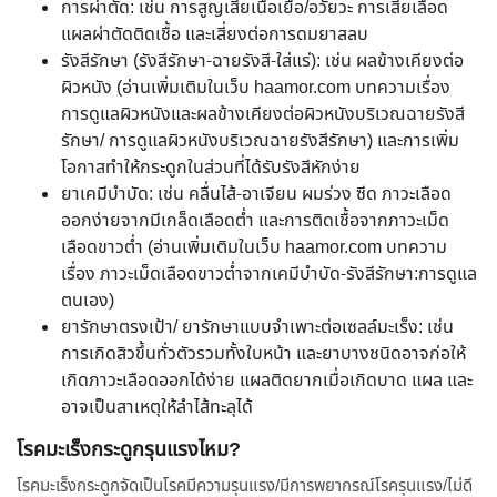
การผ่าตัด: เช่น การสูญเสียเนื้อเยื่อ/อวัยวะ การเสียเลือด
แผลผ่าตัดติดเชื้อ และเสี่ยงต่อการดมยาสลบ
รังสีรักษา (รังสีรักษา-ฉายรังสี-ใส่แร่): เช่น ผลข้างเคียงต่อ
ผิวหนัง (อ่านเพิ่มเติมในเว็บ haamor.com บทความเรื่อง
การดูแลผิวหนังและผลข้างเคียงต่อผิวหนังบริเวณฉายรังสี
รักษา/ การดูแลผิวหนังบริเวณฉายรังสีรักษา) และการเพิ่ม
โอกาสทำให้กระดูกในส่วนที่ได้รับรังสีหักง่าย
ยาเคมีบำบัด: เช่น คลื่นไส้-อาเจียน ผมร่วง ซีด ภาวะเลือด
ออกง่ายจากมีเกล็ดเลือดต่ำ และการติดเชื้อจากภาวะเม็ด
เลือดขาวต่ำ (อ่านเพิ่มเติมในเว็บ haamor.com บทความ
เรื่อง ภาวะเม็ดเลือดขาวต่ำจากเคมีบำบัด-รังสีรักษา:การดูแล
ตนเอง)
ยารักษาตรงเป้า/ ยารักษาแบบจำเพาะต่อเซลล์มะเร็ง: เช่น
การเกิดสิวขึ้นทั่วตัวรวมทั้งใบหน้า และยาบางชนิดอาจก่อให้
เกิดภาวะเลือดออกได้ง่าย แผลติดยากเมื่อเกิดบาด แผล และ
อาจเป็นสาเหตุให้ลำไส้ทะลุได้
โรคมะเร็งกระดูกรุนแรงไหม?
โรคมะเร็งกระดูกจัดเป็นโรคมีความรุนแรง/มีการพยากรณ์โรครุนแรง/ไม่ดี