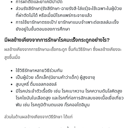
การผ่าตัดและยาเคมีบำบัด
ส่วนรังสีรักษา(รังสีรักษา-ฉายรังสี-ใส่แร่)จะใช้เฉพาะในผู้ป่วย
ที่ผ่าตัดไม่ได้ หรือเมื่อมีโรคแพร่กระจายแล้ว
การใช้ยารักษาตรงเป้า/ ยารักษาแบบจำเพาะต่อเซลล์มะเร็ง
ยังอยู่ในขั้นตอนของการศึกษา
มีผลข้างเคียงจากการรักษาโรคมะเร็งกระดูกอย่างไร?
ผลข้างเคียงจากการรักษามะเร็งกระดูก ขึ้นกับวิธีรักษา ซึ่งผลข้างเคียงจะ
สูงขึ้นเมื่อ
ใช้วิธีรักษาหลายวิธีร่วมกัน
เป็นผู้ป่วย เด็กเล็ก(นิยามคำว่าเด็ก) ผู้สูงอายุ
สูบบุหรี่ ดื่มแอลกอฮอล์
มีโรคประจำตัวเรื้อรัง เช่น โรคเบาหวาน โรคความดันโลหิตสูง
โรคไขมันในเลือดสูง และโรคที่ก่อการอักเสบของเนื้อเยื่อเกี่ยว
พัน เช่น โรคภูมิต้านตนเอง /โรคออโตอิมูน
ส่วนในด้านผลข้างเคียงจากวิธีรักษา ได้แก่