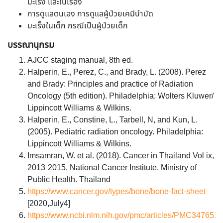
มะเร็ง และในเรื่อง
การดูแลตนเอง การดูแลผู้ป่วยเคมีบำบัด
มะเร็งในเด็ก กรณีเป็นผู้ป่วยเด็ก
บรรณานุกรม
AJCC staging manual, 8th ed.
Halperin, E., Perez, C., and Brady, L. (2008). Perez
and Brady: Principles and practice of Radiation
Oncology (5th edition). Philadelphia: Wolters Kluwer/
Lippincott Williams & Wilkins.
Halperin, E., Constine, L., Tarbell, N, and Kun, L.
(2005). Pediatric radiation oncology. Philadelphia:
Lippincott Williams & Wilkins.
Imsamran, W. et al. (2018). Cancer in Thailand Vol ix,
2013-2015, National Cancer Institute, Ministry of
Public Health. Thailand
https://www.cancer.gov/types/bone/bone-fact-sheet
[2020,July4]
https://www.ncbi.nlm.nih.gov/pmc/articles/PMC3476517