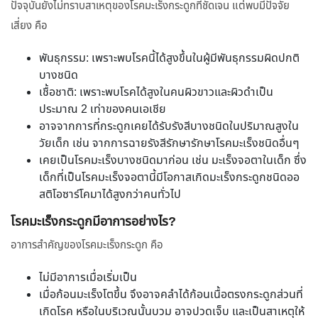
ปัจจุบันยังไม่ทราบสาเหตุของโรคมะเร็งกระดูกที่ชัดเจน แต่พบมีปัจจัย
เสี่ยง คือ
พันธุกรรม: เพราะพบโรคนี้ได้สูงขึ้นในผู้มีพันธุกรรมผิดปกติ
บางชนิด
เชื้อชาติ: เพราะพบโรคได้สูงในคนผิวขาวและผิวดำเป็น
ประมาณ 2 เท่าของคนเอเชีย
อาจจากการที่กระดูกเคยได้รับรังสีบางชนิดในปริมาณสูงใน
วัยเด็ก เช่น จากการฉายรังสีรักษารักษาโรคมะเร็งชนิดอื่นๆ
เคยเป็นโรคมะเร็งบางชนิดมาก่อน เช่น มะเร็งจอตาในเด็ก ซึ่ง
เด็กที่เป็นโรคมะเร็งจอตานี้มีโอกาสเกิดมะเร็งกระดูกชนิดออ
สติโอซาร์โคมาได้สูงกว่าคนทั่วไป
โรคมะเร็งกระดูกมีอาการอย่างไร?
อาการสำคัญของโรคมะเร็งกระดูก คือ
ไม่มีอาการเมื่อเริ่มเป็น
เมื่อก้อนมะเร็งโตขึ้น จึงอาจคลำได้ก้อนเนื้อตรงกระดูกส่วนที่
เกิดโรค หรือในบริเวณนั้นบวม อาจปวดเจ็บ และเป็นสาเหตุให้