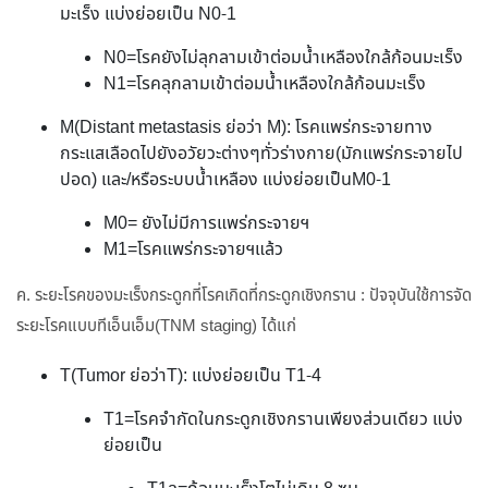
มะเร็ง แบ่งย่อยเป็น N0-1
N0=โรคยังไม่ลุกลามเข้าต่อมน้ำเหลืองใกล้ก้อนมะเร็ง
N1=โรคลุกลามเข้าต่อมน้ำเหลืองใกล้ก้อนมะเร็ง
M(Distant metastasis ย่อว่า M): โรคแพร่กระจายทาง
กระแสเลือดไปยังอวัยวะต่างๆทั่วร่างกาย(มักแพร่กระจายไป
ปอด) และ/หรือระบบน้ำเหลือง แบ่งย่อยเป็นM0-1
M0= ยังไม่มีการแพร่กระจายฯ
M1=โรคแพร่กระจายฯแล้ว
ค. ระยะโรคของมะเร็งกระดูกที่โรคเกิดที่กระดูกเชิงกราน : ปัจจุบันใช้การจัด
ระยะโรคแบบทีเอ็นเอ็ม(TNM staging) ได้แก่
T(Tumor ย่อว่าT): แบ่งย่อยเป็น T1-4
T1=โรคจำกัดในกระดูกเชิงกรานเพียงส่วนเดียว แบ่ง
ย่อยเป็น