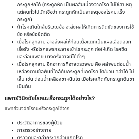
กระดูกหักได้ (กระดูกหัก เป็นผลสืบเนื่องจากโรค ไม่ใช่สาเหตุ
แต่คนทั่วไปมักเชื่อว่า กระดูกหักเป็นสาเหตุของโรคมะเร็ง
กระดูก)
ถ้าโรคเกิดใกล้บริเวณข้อ จะส่งผลให้เกิดการติดขัดของการใช้
ข้อ หรือข้อยึดติด
เมื่อโรคลุกลาม อาจส่งผลให้ก้อนเนื้อแตกเป็นแผลเลือดออก
เรื้อรัง หรือโรคแพร่กระจายเข้าไขกระดูก ก่อให้เกิด โรคซีด
และอ่อนเพลีย บางครั้งอาจมีไข้ต่ำๆ
เมื่อโรคลุกลาม อีกอาการที่อาจตรวจพบ คือ คลำพบต่อมน้ำ
เหลืองตามข้อพับที่ใกล้กับกระดูกที่เกิดโรค โต/บวม คลำได้ ไม่
เจ็บ เช่น ต่อมน้ำเหลืองขาหนีบโต เมื่อโรคเกิดกับกระดูกต้นขา
เป็นต้น
แพทย์วินิจฉัยโรคมะเร็งกระดูกได้อย่างไร?
แพทย์วินิจฉัยโรคมะเร็งกระดูกได้จาก
ประวัติอาการของผู้ป่วย
การตรวจร่างกาย
ตรวจดูและคลำกระดูกส่วนเกิดโรค