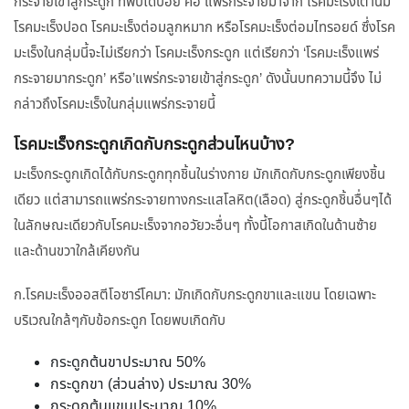
กระจายเข้าสู่กระดูก ที่พบได้บ่อย คือ แพร่กระจายมาจาก โรคมะเร็งเต้านม
โรคมะเร็งปอด โรคมะเร็งต่อมลูกหมาก หรือโรคมะเร็งต่อมไทรอยด์ ซึ่งโรค
มะเร็งในกลุ่มนี้จะไม่เรียกว่า โรคมะเร็งกระดูก แต่เรียกว่า ‘โรคมะเร็งแพร่
กระจายมากระดูก’ หรือ’แพร่กระจายเข้าสู่กระดูก’ ดังนั้นบทความนี้จึง ไม่
กล่าวถึงโรคมะเร็งในกลุ่มแพร่กระจายนี้
โรคมะเร็งกระดูกเกิดกับกระดูกส่วนไหนบ้าง?
มะเร็งกระดูกเกิดได้กับกระดูกทุกชิ้นในร่างกาย มักเกิดกับกระดูกเพียงชิ้น
เดียว แต่สามารถแพร่กระจายทางกระแสโลหิต(เลือด) สู่กระดูกชิ้นอื่นๆได้
ในลักษณะเดียวกับโรคมะเร็งจากอวัยวะอื่นๆ ทั้งนี้โอกาสเกิดในด้านซ้าย
และด้านขวาใกล้เคียงกัน
ก.โรคมะเร็งออสตีโอซาร์โคมา: มักเกิดกับกระดูกขาและแขน โดยเฉพาะ
บริเวณใกล้ๆกับข้อกระดูก โดยพบเกิดกับ
กระดูกต้นขาประมาณ 50%
กระดูกขา (ส่วนล่าง) ประมาณ 30%
กระดูกต้นแขนประมาณ 10%