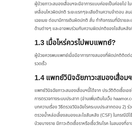
ผู้ป่วยภาวะสมองเสื่อมฯจะมีอาการแบบค่อยเป็นค่อยไป ใ
เคลื่อนไหวผิดปกติ ระยะแรกๆจะเสียด้านความจำตอบ สนอง
เฉยเมย ต่อมามีการเดินผิดปกติ สั่น ทำกิจกรรมที่มีรายล
ด้านต่างๆ และอาจพบร่วมกับความผิดปกติของไขสันหลัง/ไข
1.3 เมื่อไหร่ควรไปพบแพทย์?
ผู้ป่วยควรพบแพทย์เมื่อมีอาการทางสมองที่ผิดปกติติดต่อ
รวดเร็ว
1.4 แพทย์วินิจฉัยภาวะสมองเสื่อมฯน
แพทย์วินิจฉัยภาวะสมองเสื่อมฯนี้ได้จาก ประวัติติดเชื้อเ
การตรวจทางระบบประสาท (อ่านเพิ่มเติมในเว็บ haamor.c
บทความเรื่อง วิธีตรวจวินิจฉัยโรคระบบประสาทตอน 2) ร
ตรวจน้ำหล่อเลี้ยงสมองและไขสันหลัง (CSF) ในกรณีมีไข้ร่วม
ป่วยบางราย มีภาวะติดเชื้อราหรือเชื้อวัณโรค ในสมองที่อา