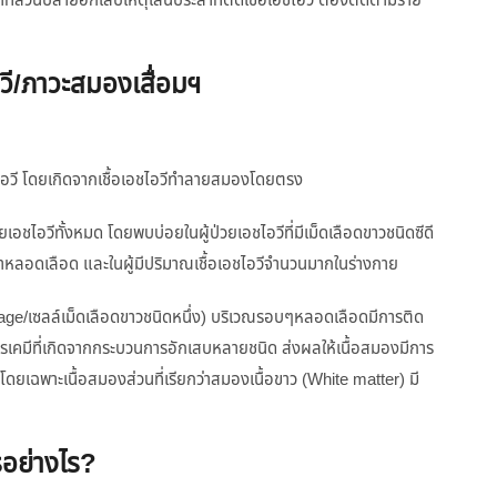
ะสาทส่วนปลายอักเสบเหตุเส้นประสาทติดเชื้อเอชไอวี ต้องติดตามราย
อวี/ภาวะสมองเสื่อมฯ
อชไอวี โดยเกิดจากเชื้อเอชไอวีทำลายสมองโดยตรง
เอชไอวีทั้งหมด โดยพบบ่อยในผู้ป่วยเอชไอวีที่มีเม็ดเลือดขาวชนิดซีดี
เข้าหลอดเลือด และในผู้มีปริมาณเชื้อเอชไอวีจำนวนมากในร่างกาย
ge/เซลล์เม็ดเลือดขาวชนิดหนึ่ง) บริเวณรอบๆหลอดเลือดมีการติด
สารเคมีที่เกิดจากกระบวนการอักเสบหลายชนิด ส่งผลให้เนื้อสมองมีการ
 โดยเฉพาะเนื้อสมองส่วนที่เรียกว่าสมองเนื้อขาว (White matter) มี
รอย่างไร?