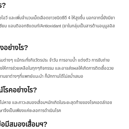
ไร?
ไอวี และเพิ่มจำนวนเม็ดเลือดขาวชนิดซีดี 4 ให้สูงขึ้น นอกจากนี้ยังมียา
เซียม แอนติออกซิแดนท์/Antioxidant (ยาในกลุ่มเป็นสารต้านอนุมูลอิส
ยงอย่างไร?
่างๆ แม้กระทั่งกิจวัตรประ จำวัน การอาบน้ำ แต่งตัว การขับถ่าย
องให้การช่วยเหลือในทุกๆกิจกรรม และอาจส่งผลให้เกิดการติดเชื้อฉวย
รทานยาต่างๆที่แพทย์แนะนำ ก็มักทานได้ไม่สม่ำเสมอ
์โรคอย่างไร?
ักษาไม่หาย และภาวะสมองเสื่อมฯมักเกิดในระยะสุดท้ายของโรคเอดส์/เอช
รรักษาจึงเป็นเพียงแค่ชะลอการดำเนินโรค
ื่อมีสมองเสื่อมฯ?