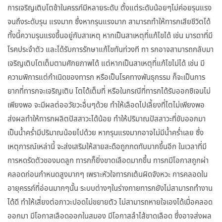
การเจริญเติบโตช้าในครรภ์มีหลายระดับ ตั้งแต่ระดับน้อยๆไม่ค่อยรุนแรง
จนถึงระดับรุน แรงมาก ซึ่งหากรุนแรงมาก สามารถทำให้ทารกเสียชีวิตได้
ทั้งนี้ความรุนแรงขึ้นอยู่กับสาเหตุ หากเป็นสาเหตุที่แก้ไขได้ เช่น มารดาที่มี
โรคประจำตัว และได้รับการรักษาแก้ไขทันท่วงที ทา รกอาจสามารถกลับมา
เจริญเติบโตเต็มตามศักยภาพได้ แต่หากเป็นสาเหตุที่แก้ไขไม่ได้ เช่น มี
ความพิการแต่กำเนิดของทารก หรือเป็นโรคทางพันธุกรรม ก็จะเป็นการ
ยากที่ทารกจะเจริญเติบ โตได้เต็มที่ หรือในกรณีที่ทารกได้รับออกซิเจนไม่
เพียงพอ จะมีผลต่ออวัยวะอื่นๆด้วย ทำให้เลือดไปเลี้ยงที่ไตไม่เพียงพอ
ส่งผลทำให้ทารกผลิตปัสสาวะได้น้อย ทำให้ปริมาณปัสสาวะที่ขับออกมา
เป็นน้ำคร่ำมีปริมาณน้อยไปด้วย หากรุนแรงมากอาจไม่มีน้ำคร่ำเลย ซึ่ง
เหตุการณ์เหล่านี้ จะส่งเสริมให้สายสะดือถูกกดทับมากขึ้นอีก ในเวลาที่มี
การหดรัดตัวของมดลูก ทารกก็ยิ่งขาดเลือดมากขึ้น ทารกมีโอกาสถูกผ่า
คลอดก่อนกำหนดสูงมากๆ เพราะหัวใจทารกเต้นผิดจังหวะ การคลอดใน
อายุครรภ์ที่อ่อนมากๆนั้น ระบบต่างๆในร่างกายทารกยังไม่สามารถทำงาน
ได้ดี ทำให้เสี่ยงต่อภาวะปอดไม่ขยายตัว ไม่สามารถหายใจเองได้เมื่อคลอด
ออกมา มีโอกาสเลือดออกในสมอง มีโอกาสลำไส้ขาดเลือด ซึ่งอาจส่งผล