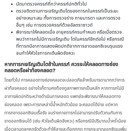
นัดมาตรวจครรภ์ถี่กว่าครรภ์ปกติทั่วไป
ตรวจติดตามการเจริญเติบโตของทารกในครรภ์เป็นระยะ
อย่างเหมาะสม ทั้งการตรวจร่าง กายมารดา และการตรวจ
อื่นๆ เช่น การตรวจครรภ์ด้วยอัลตราซาวด์
พิจารณาให้คลอดเมื่อ อายุครรภ์ครบกำหนด หรือเมื่อตรวจ
พบว่าทารกไม่มีการเจริญเติบ โตในครรภ์อีกต่อไป หรือกรณี
ที่ทารกมีอาการแสดงผิดปกติจากการขาดออกซิเจนรุนแรง
จนทำให้หัวใจทารกเต้นผิดจังหวะ
หากทารกเจริญเติบโตช้าในครรภ์ ควรจะให้คลอดทางช่อง
คลอดหรือผ่าท้องคลอด?
โดยทั่วไป การคลอดทางช่องคลอดจะปลอดภัยสำหรับมารดามากกว่าการ
ผ่าท้องคลอด อย่างไรก็ตามคงต้องดูสภาพทารกเป็นหลัก หากทารกไม่มี
อาการผิดปกติระหว่างดำเนินการคลอด แพทย์จะพิจารณาให้คลอดทาง
ช่องคลอด เพราะทารกเหล่านี้น้ำหนักตัวน้อย จะคลอดได้ง่าย แต่หาก
ทารกขาดออกซิเจนเรื้อรัง จนร่างกายทารกไม่สามารถปรับตัวทนกับการ
ขาดออกซิเจนได้ (เช่น หัวใจเต้นผิดจังหวะ) หรือกรณีมีปริมาณน้ำคร่ำน้อย
เมื่อเวลามดลูกหดรัดตัวจะทำให้สายสะดือถูกกด ทารกจะขาดออกซิเจนเพิ่ม