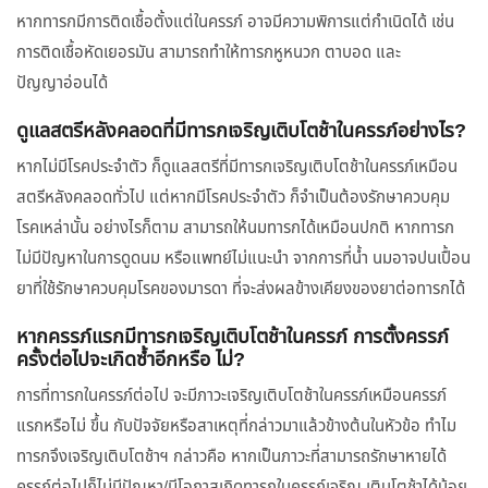
หากทารกมีการติดเชื้อตั้งแต่ในครรภ์ อาจมีความพิการแต่กำเนิดได้ เช่น
การติดเชื้อหัดเยอรมัน สามารถทำให้ทารกหูหนวก ตาบอด และ
ปัญญาอ่อนได้
ดูแลสตรีหลังคลอดที่มีทารกเจริญเติบโตช้าในครรภ์อย่างไร?
หากไม่มีโรคประจำตัว ก็ดูแลสตรีที่มีทารกเจริญเติบโตช้าในครรภ์เหมือน
สตรีหลังคลอดทั่วไป แต่หากมีโรคประจำตัว ก็จำเป็นต้องรักษาควบคุม
โรคเหล่านั้น อย่างไรก็ตาม สามารถให้นมทารกได้เหมือนปกติ หากทารก
ไม่มีปัญหาในการดูดนม หรือแพทย์ไม่แนะนำ จากการที่น้ำ นมอาจปนเปื้อน
ยาที่ใช้รักษาควบคุมโรคของมารดา ที่จะส่งผลข้างเคียงของยาต่อทารกได้
หากครรภ์แรกมีทารกเจริญเติบโตช้าในครรภ์ การตั้งครรภ์
ครั้งต่อไปจะเกิดซ้ำอีกหรือ ไม่?
การที่ทารกในครรภ์ต่อไป จะมีภาวะเจริญเติบโตช้าในครรภ์เหมือนครรภ์
แรกหรือไม่ ขึ้น กับปัจจัยหรือสาเหตุที่กล่าวมาแล้วข้างต้นในหัวข้อ ทำไม
ทารกจึงเจริญเติบโตช้าฯ กล่าวคือ หากเป็นภาวะที่สามารถรักษาหายได้
ครรภ์ต่อไปก็ไม่มีปัญหา/มีโอกาสเกิดทารกในครรภ์เจริญ เติบโตช้าได้น้อย