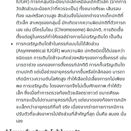
IUGR) ทารกกลุ่มนี้จะมีขนาดเล็กเหมือนเด็กตัวเล็ก (จากการ
วัดสัดส่วนจะน้อยกว่าที่ควรจะเป็น) ทั้งขนาดศีรษะ เส้นรอบ
ท้อง และ/หรือความสูง สัดส่วนจึงไม่แตกต่างจากเด็กปกติที่
ตัวเล็ก สาเหตุของกลุ่มนี้ มักเกิดจากความผิดปกติที่ตัวทารก
เอง เช่น มีโครโมโซม (Chromosome) ผิดปกติ, การติดเชื้อ
ตั้งแต่อยู่ในครรภ์ทำให้เซลล์ร่างกายไม่เจริญเติบโต เป็นต้น
ทารกเจริญเติบโตช้าในครรภ์แบบไม่ได้สัดส่วน
(Asymmetrical IUGR) พบความผิด ปกติชนิดนี้ได้บ่อยกว่า
ชนิดแรก การเติบโตช้าจะเกิดช่วงหลังๆของการตั้งครรภ์ เช่น
มารดาช่วง แรกของการตั้งครรภ์ปกติดี ทารกก็เจริญเติบโต
ตามปกติ แต่เมื่อช่วงอายุครรภ์มากขึ้นหรือใกล้คลอด มารดา
เกิดมีภาวะความดันโลหิตสูง ทำให้เลือดไปเลี้ยงทารกไม่เพียง
พอ การเจริญเติบ โตของทารกจึงไม่เต็มศักยภาพ ทำให้ตัว
เล็ก ซึ่งเมื่อทำการตรวจท้องด้วยอัลตราซาวด์ ขนาดศีรษะ
ทารกจะเป็นไปตามอายุครรภ์นั้นๆ แต่ขนาดของท้องทารกมัก
จะเล็กกว่าอายุครรภ์ที่แท้ จริง เนื่องจากร่างกายทารกมีการ
ปรับตัวที่จะส่งอาหารไปยังส่วนที่สำคัญที่สุด นั่นคือ สมอง นั่น
เอง