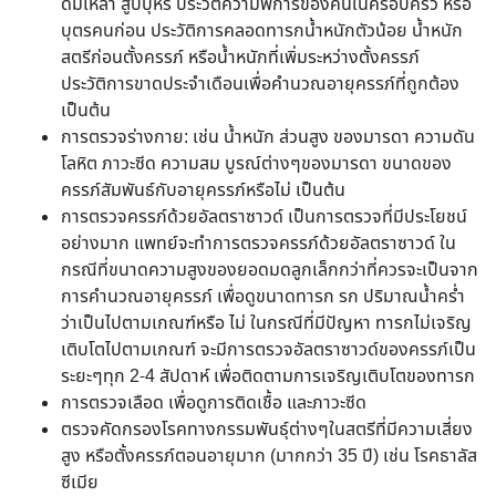
ดื่มเหล้า สูบบุหรี่ ประวัติความพิการของคนในครอบครัว หรือ
บุตรคนก่อน ประวัติการคลอดทารกน้ำหนักตัวน้อย น้ำหนัก
สตรีก่อนตั้งครรภ์ หรือน้ำหนักที่เพิ่มระหว่างตั้งครรภ์
ประวัติการขาดประจำเดือนเพื่อคำนวณอายุครรภ์ที่ถูกต้อง
เป็นต้น
การตรวจร่างกาย: เช่น น้ำหนัก ส่วนสูง ของมารดา ความดัน
โลหิต ภาวะซีด ความสม บูรณ์ต่างๆของมารดา ขนาดของ
ครรภ์สัมพันธ์กับอายุครรภ์หรือไม่ เป็นต้น
การตรวจครรภ์ด้วยอัลตราซาวด์ เป็นการตรวจที่มีประโยชน์
อย่างมาก แพทย์จะทำการตรวจครรภ์ด้วยอัลตราซาวด์ ใน
กรณีที่ขนาดความสูงของยอดมดลูกเล็กกว่าที่ควรจะเป็นจาก
การคำนวณอายุครรภ์ เพื่อดูขนาดทารก รก ปริมาณน้ำคร่ำ
ว่าเป็นไปตามเกณฑ์หรือ ไม่ ในกรณีที่มีปัญหา ทารกไม่เจริญ
เติบโตไปตามเกณฑ์ จะมีการตรวจอัลตราซาวด์ของครรภ์เป็น
ระยะๆทุก 2-4 สัปดาห์ เพื่อติดตามการเจริญเติบโตของทารก
การตรวจเลือด เพื่อดูการติดเชื้อ และภาวะซีด
ตรวจคัดกรองโรคทางกรรมพันธุ์ต่างๆในสตรีที่มีความเสี่ยง
สูง หรือตั้งครรภ์ตอนอายุมาก (มากกว่า 35 ปี) เช่น โรคธาลัส
ซีเมีย