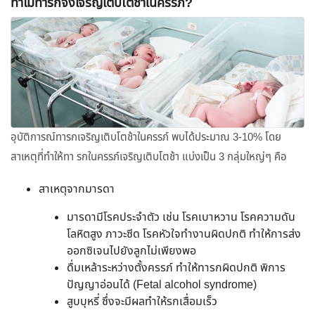
ทำไมทารกจึงเจริญเติบโตช้าในครรภ์?
อุบัติการณ์ทารกเจริญเติบโตช้าในครรภ์ พบได้ประมาณ 3-10% โดย
สาเหตุที่ทำให้ทา รกในครรภ์เจริญเติบโตช้า แบ่งเป็น 3 กลุ่มใหญ่ๆ คือ
สาเหตุจากมารดา
มารดามีโรคประจำตัว เช่น โรคเบาหวาน โรคความดัน
โลหิตสูง ภาวะซีด โรคหัวใจทำงานผิดปกติ ทำให้การส่ง
ออกซิเจนไปยังลูกไม่เพียงพอ
ดื่มเหล้าระหว่างตั้งครรภ์ ทำให้ทารกผิดปกติ พิการ
ปัญญาอ่อนได้ (Fetal alcohol syndrome)
สูบบุหรี่ ซึ่งจะมีผลทำให้รกเสื่อมเร็ว