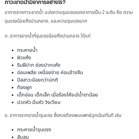
ภาวะขาดน้ำมีอาการอย่างไร?
อาการจากภาวะขาดน้ำ แบ่งความรุนแรงของอาการเป็น 2 ระดับ คือ ความ
รุนแรงน้อยถึงปานกลาง, และความรุนแรงมาก
ก. อาการขาดน้ำที่รุนแรงน้อยถึงปานกลาง ได้แก่
กระหายน้ำ
ผิวแห้ง
ริมฝีปาก ช่องปากแห้ง
อ่อนเพลีย เหนื่อยง่าย ค่อนข้างซึม
ปัสสาวะน้อยกว่าปกติ
ท้องผูก
เด็กอ่อน เด็กเล็ก เมื่อร้องไห้จะมีน้ำตาน้อย
ปวดหัว มึนหัว วิงเวียน
ข. อาการจากขาดน้ำรุนแรง ซึ่งควรต้องพบแพทย์ฉุกเฉิน/ทันที เช่น
กระหายน้ำรุนแรง
สับสน