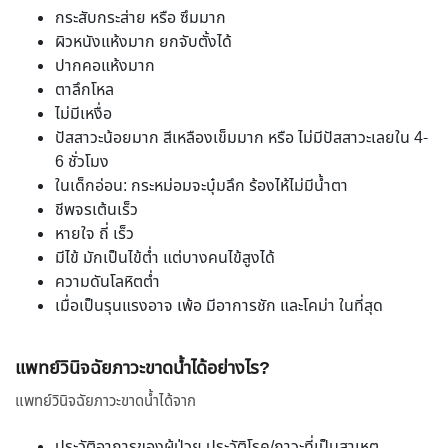
กระสับกระส่าย หรือ ซึมมาก
ผิวหนังแห้งมาก ยกจับตั้งได้
ปากคอแห้งมาก
ตาลึกโหล
ไม่มีเหงื่อ
ปัสสาวะน้อยมาก สีเหลืองเข็มมาก หรือ ไม่มีปัสสาวะเลยใน 4-
6 ชั่วโมง
ในเด็กอ่อน: กระหม่อมจะบุ๋มลึก ร้องไห้ไม่มีน้ำตา
ชีพจรเต้นเร็ว
หายใจ ถี่ เร็ว
มีไข้ มักเป็นไข้ต่ำ แต่บางคนไข้สูงได้
ความดันโลหิตต่ำ
เมื่อเป็นรุนแรงอาจ เพ้อ มีอาการชัก และโคม่า ในที่สุด
แพทย์วินิจฉัยภาวะขาดน้ำได้อย่างไร?
แพทย์วินิจฉัยภาวะขาดน้ำได้จาก
ประวัติอาการของผู้ป่วย ประวัติโรค/ภาวะที่เป็นสาเหตุ