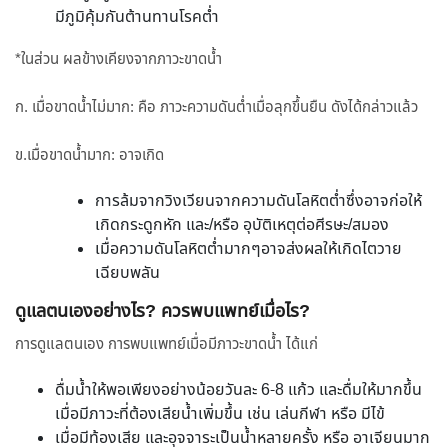
มีภูมิคุ้มกันต้านทานโรคต่ำ
*ในส่วน ผลข้างเคียงจากภาวะขาดน้ำ
ก. เมื่อขาดน้ำไม่มาก: คือ ภาวะความดันต่ำเมื่อลุกขึ้นยืน ดังได้กล่าวแล้ว
ข.เมื่อขาดน้ำมาก: อาจเกิด
การล้มจากวิงเวียนจากความดันโลหิตต่ำซึ่งอาจก่อให้
เกิดกระดูกหัก และ/หรือ อุบัติเหตุต่อศีรษะ/สมอง
เมื่อความดันโลหิตต่ำมากๆอาจส่งผลให้เกิดไตวาย
เฉียบพลัน
ดูแลตนเองอย่างไร? ควรพบแพทย์เมื่อไร?
การดูแลตนเอง การพบแพทย์เมื่อมีภาวะขาดน้ำ ได้แก่
ดื่มน้ำให้พอเพียงอย่างน้อยวันละ 6-8 แก้ว และดื่มให้มากขึ้น
เมื่อมีภาวะที่ต้องเสียน้ำเพิ่มขึ้น เช่น เล่นกีฬา หรือ มีไข้
เมื่อมีท้องเสีย และอุจจาระเป็นน้ำหลายครั้ง หรือ อาเจียนมาก