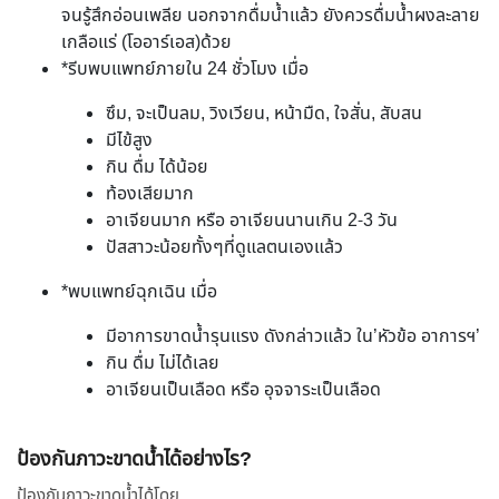
จนรู้สึกอ่อนเพลีย นอกจากดื่มน้ำแล้ว ยังควรดื่มน้ำผงละลาย
เกลือแร่ (โออาร์เอส)ด้วย
*รีบพบแพทย์ภายใน 24 ชั่วโมง เมื่อ
ซึม, จะเป็นลม, วิงเวียน, หน้ามืด, ใจสั่น, สับสน
มีไข้สูง
กิน ดื่ม ได้น้อย
ท้องเสียมาก
อาเจียนมาก หรือ อาเจียนนานเกิน 2-3 วัน
ปัสสาวะน้อยทั้งๆที่ดูแลตนเองแล้ว
*พบแพทย์ฉุกเฉิน เมื่อ
มีอาการขาดน้ำรุนแรง ดังกล่าวแล้ว ใน’หัวข้อ อาการฯ’
กิน ดื่ม ไม่ได้เลย
อาเจียนเป็นเลือด หรือ อุจจาระเป็นเลือด
ป้องกันภาวะขาดน้ำได้อย่างไร?
ป้องกันภาวะขาดน้ำได้โดย