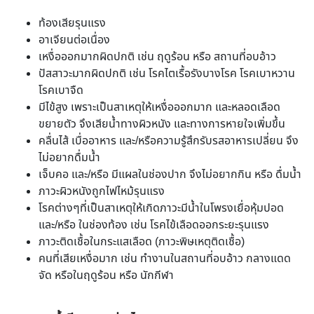
ท้องเสียรุนแรง
อาเจียนต่อเนื่อง
เหงื่อออกมากผิดปกติ เช่น ฤดูร้อน หรือ สถานที่อบอ้าว
ปัสสาวะมากผิดปกติ เช่น โรคไตเรื้อรังบางโรค โรคเบาหวาน
โรคเบาจืด
มีไข้สูง เพราะเป็นสาเหตุให้เหงื่อออกมาก และหลอดเลือด
ขยายตัว จึงเสียน้ำทางผิวหนัง และทางการหายใจเพิ่มขึ้น
คลื่นไส้ เบื่ออาหาร และ/หรือความรู้สึกรับรสอาหารเปลี่ยน จึง
ไม่อยากดื่มน้ำ
เจ็บคอ และ/หรือ มีแผลในช่องปาก จึงไม่อยากกิน หรือ ดื่มน้ำ
ภาวะผิวหนังถูกไฟไหม้รุนแรง
โรคต่างๆที่เป็นสาเหตุให้เกิดภาวะมีน้ำในโพรงเยื่อหุ้มปอด
และ/หรือ ในช่องท้อง เช่น โรคไข้เลือดออกระยะรุนแรง
ภาวะติดเชื้อในกระแสเลือด (ภาวะพิษเหตุติดเชื้อ)
คนที่เสียเหงื่อมาก เช่น ทำงานในสถานที่อบอ้าว กลางแดด
จัด หรือในฤดูร้อน หรือ นักกีฬา