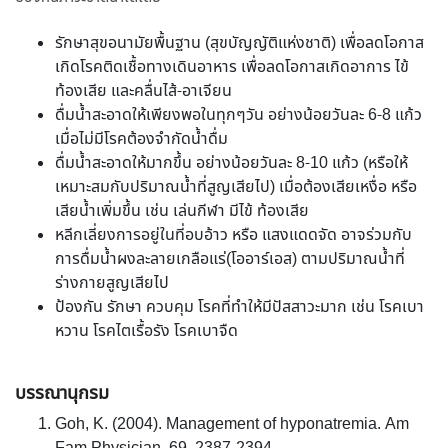
รักษาสุขอนามัยพื้นฐาน (สุขบัญญัติแห่งชาติ) เพื่อลดโอกาส
เกิดโรคติดเชื้อทางเดินอาหาร เพื่อลดโอกาสเกิดอาการ ไข้
ท้องเสีย และคลื่นไส้-อาเจียน
ดื่มน้ำสะอาดให้เพียงพอในทุกๆวัน อย่างน้อยวันละ 6-8 แก้ว
เมื่อไม่มีโรคต้องจำกัดน้ำดื่ม
ดื่มน้ำสะอาดให้มากขึ้น อย่างน้อยวันละ 8-10 แก้ว (หรือให้
เหมาะสมกับปริมาณน้ำที่สูญเสียไป) เมื่อต้องเสียเหงื่อ หรือ
เสียน้ำเพิ่มขึ้น เช่น เล่นกีฬา มีไข้ ท้องเสีย
หลีกเลี่ยงการอยู่ในที่อบอ้าว หรือ แสงแดดจัด อาจร่วมกับ
การดื่มน้ำผงละลายเกลือแร่(โออาร์เอส) ตามปริมาณน้ำที่
ร่างกายสูญเสียไป
ป้องกัน รักษา ควบคุม โรคที่ทำให้มีปัสสาวะมาก เช่น โรคเบา
หวาน โรคไตเรื้อรัง โรคเบาจืด
บรรณานุกรม
Goh, K. (2004). Management of hyponatremia. Am