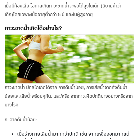
เมื่อมีท้องเสีย โอกาสเกิดภาวะขาดน้ำจะพบได้สูงในเด็ก (นิยามคำว่า
เด็ก)โดยเฉพาะเมื่ออายุต่ำกว่า 5 ปี และในผู้สูงอายุ
ภาวะขาดน้ำเกิดได้อย่างไร?
ภาวะขาดน้ำ มีกลไกเกิดได้จาก การดื่มน้ำน้อย, การเสียน้ำจากทั้งดื่มน้ำ
น้อยและเสียน้ำพร้อมๆกัน, และ/หรือ จากภาวะผิดปกติบางอย่างหรือจาก
บางโรค
ก. จากดื่มน้ำน้อย:
เมื่อร่างกายเสียน้ำมากกว่าปกติ เช่น จากเหงื่อออกมากแต่