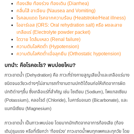
ท้องเสีย ท้องร่วง ท้องเดิน (Diarrhea)
คลื่นไส้ อาเจียน (Nausea and Vomiting)
โรคลมแดด โรคจากความร้อน (Heatstroke/Heat illness)
โออาร์เอส (ORS: Oral rehydration salt) หรือ ผงละลาย
เกลือแร่ (Electrolyte powder packet)
ไตวาย ไตล้มเหลว (Renal failure)
ความดันโลหิตต่ำ (Hypotension)
ความดันโลหิตต่ำเมื่อลุกยืน (Orthostatic hypotension)
บทนำ: คือโรคอะไร? พบบ่อยไหม?
ภาวะขาดน้ำ (Dehydration) คือ ภาวะที่ร่างกายสูญเสียน้ำและเกลือแร่บาง
ชนิดจนอวัยวะต่างๆไม่สามารถทำงานตามปกติได้จนก่อให้เกิดอาการผิด
ปกติต่างๆขึ้น ซึ่งเกลือแร่ที่สำคัญ เช่น โซเดียม (Sodium), โพแทสเซียม
(Potassium), คลอไรด์ (Chloride), ไบคาร์บอเนต (Bicarbonate), และ
แมกนีเซียม (Magnesium)
ภาวะขาดน้ำ เป็นภาวะพบบ่อย โดยมากมักเกิดจากอาการท้องเสีย (ท้อง
เดิน)รุนแรง หรือที่เรียกว่า ‘ท้องร่วง’ ภาวะขาดน้ำพบทุกเพศและทุกวัย โดย