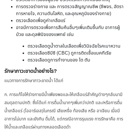
การตรวจร่างกาย และ การตรวจสัญญาณชีพ (ชีพจร, อัตรา
การหายใจ, ความดันโลหิต, และอุณหภูมิของร่างกาย)
ตรวจเลือดเพื่อดูค่าเกลือแร่
อาจมีการตรวจเพื่อการสืบค้นอื่นๆเพิ่มเติมขึ้นกับ อาการผู้
ป่วย และดุลพินิจของแพทย์ เช่น
ตรวจเลือดดูน้ำตาลในเลือดเพื่อวินิจฉัยโรคเบาหวาน
ตรวจเลือดซีบีซี (CBC) ดูการติดเชื้อแบคทีเรีย
ตรวจเลือดดูการทำงานของ ไต ตับ
รักษาภาวะขาดน้ำอย่างไร?
แนวทางการรักษาภาวะขาดน้ำ ได้แก่
ก. การแก้ไขให้ร่างกายมีน้ำเพียงพอและให้เกลือแร่สำคัญต่างๆกลับมามี
สมดุลตามปกติ: ซึ่งได้แก่ การดื่มน้ำมากๆเพิ่มกว่าปกติ และ/หรือการดื่ม
น้ำเกลือแร่ (โออาร์เอส)ในกรณี เสียเหงื่อ ท้องเสีย หรือ อาเจียน เมื่อมี
อาการไม่มาก และยังกิน ดื่มได้, แต่กรณีอาการรุนแรง การรักษาคือ การ
ให้น้ำและเกลือแร่ผ่านทางหลอดเลือดดำ