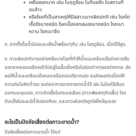
เหงื่อออกมาก เช่น ในฤดูร้อน ในที่แออัด ในสถานที่
อบอ้าว
หรือโรคที่เป็นสาเหตุให้ปัสสาวะมากผิดปกติ เช่น โรคไต
เรื้อรังบางชนิด โรคเนื้องอกสมองบางชนิด โรคเบา
หวาน โรคเบาจืด
ค. จากทั้งดื่มน้ำน้อยและเสียน้ำพร้อมๆกัน: เช่น ในฤดูร้อน, เมื่อมีไข้สูง,
ง. ภาวะผิดปกติบางอย่างหรือบางโรคที่ทำให้น้ำและเกลือแร่ในร่างกายซึม
ออกจากหลอดเลือดเข้าไปอยู่ในเนื้อเยื่อหรือในช่องต่างๆของร่างกาย: ส่ง
ผลให้น้ำและเกลือแร่ในหลอดเลือดลดปริมาณลง จนส่งผลต่อเนื่องให้
ความดันโลหิตต่ำลง จนก่ออาการจากการขาดน้ำได้ เช่น ในโรคไข้เลือด
ออกระยะรุนแรง, ภาวะติดเชื้อในกระแสเลือด (ภาวะพิษเหตุติดเชื้อ) โรค
ตับแข็งในระยะมีน้ำในช่องท้อง, และภาวะผิวหนังถูกไฟไหม้รุนแรง
อะไรเป็นปัจจัยเสี่ยงต่อภาวะขาดน้ำ?
ปัจจัยเสี่ยงต่อภาวะขาดน้ำ ได้แก่