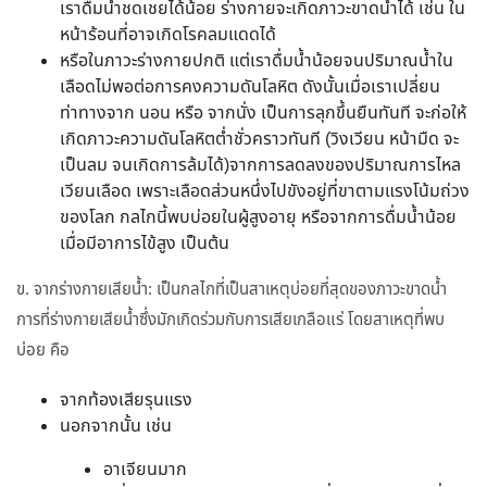
เราดื่มน้ำชดเชยได้น้อย ร่างกายจะเกิดภาวะขาดน้ำได้ เช่น ใน
หน้าร้อนที่อาจเกิดโรคลมแดดได้
หรือในภาวะร่างกายปกติ แต่เราดื่มน้ำน้อยจนปริมาณน้ำใน
เลือดไม่พอต่อการคงความดันโลหิต ดังนั้นเมื่อเราเปลี่ยน
ท่าทางจาก นอน หรือ จากนั่ง เป็นการลุกขึ้นยืนทันที จะก่อให้
เกิดภาวะความดันโลหิตต่ำชั่วคราวทันที (วิงเวียน หน้ามืด จะ
เป็นลม จนเกิดการล้มได้)จากการลดลงของปริมาณการไหล
เวียนเลือด เพราะเลือดส่วนหนึ่งไปขังอยู่ที่ขาตามแรงโน้มถ่วง
ของโลก กลไกนี้พบบ่อยในผู้สูงอายุ หรือจากการดื่มน้ำน้อย
เมื่อมีอาการไข้สูง เป็นต้น
ข. จากร่างกายเสียน้ำ: เป็นกลไกที่เป็นสาเหตุบ่อยที่สุดของภาวะขาดน้ำ
การที่ร่างกายเสียน้ำซึ่งมักเกิดร่วมกับการเสียเกลือแร่ โดยสาเหตุที่พบ
บ่อย คือ
จากท้องเสียรุนแรง
นอกจากนั้น เช่น
อาเจียนมาก