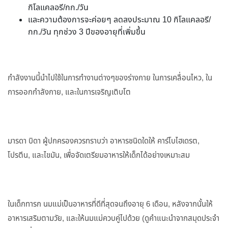
กิโลแคลอรี/กก./วัน
และความต้องการจะค่อยๆ ลดลงประมาณ 10 กิโลแคลอรี/
กก./วัน ทุกช่วง 3 ปีของอายุที่เพิ่มขึ้น
กำลังงานนี้นำไปใช้ในการทำงานต่างๆของร่างกาย ในการเคลื่อนไหว, ใน
การออกกำลังกาย, และในการเจริญเติบโต
มารดา บิดา ผู้ปกครองควรทราบว่า อาหารชนิดใดให้ คาร์โบไฮเดรต,
โปรตีน, และไขมัน, เพื่อจัดเตรียมอาหารให้เด็กได้อย่างเหมาะสม
ในเด็กทารก นมแม่เป็นอาหารที่ดีที่สุดจนถึงอายุ 6 เดือน, หลังจากนั้นให้
อาหารเสริมตามวัย, และให้นมแม่ควบคู่ไปด้วย (ดูคำแนะนำจากสมุดประจำ