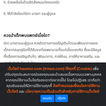
5. ช่วยเหลือในด้านจิตสังคมแก่ครอบครัว
6. ให้กำลังใจแก่บิดา มารดา และผู้ดูแล
ควรนำเด็กพบแพทย์เมื่อใด?
บิดา มารดาและผู้ดูแล ควรติดตามการเจริญเติบโตและพัฒนาการของ
เด็กจากสมุดคู่มือที่ได้รับจากโรงพยาบาลตั้งแต่เมื่อแรกเกิด ซึ่งจะมีข้อมูล
ทั้งเรื่องการเจริญเติบโต, พัฒนาการ, การให้นม, การให้อาหารเสริม, และ
การฉีดวัคซีนป้องกันโรค
เว็บไซต์ haamor.com (หาหมอ.com) ใช้คุกกี้ (Cookie)
เพื่อ
ปรับปรุงประสบการณ์ของคุณและนำเสนอเนื้อหาแบบเฉพาะบุคคล
หากคุณใช้งานเว็บไซต์ของเราต่อจากนี้ไป โดยไม่ปฏิเสธ เราถือว่า
คุณยินยอมให้มีการใช้งานคุกกี้
ข้อกำหนดและเงื่อนไขการใช้งาน
ในสมุดนั้นจะมีกราฟการเจริญเติบโต ทั้งน้ำหนัก ส่วนสูง และเส้นรอบ
เว็บไซต์
และ
นโยบายความเป็นส่วนตัวสำหรับการใช้งานเว็บไซต์
ศีรษะ บิดา มารดา คนดูแล ควรดูกราฟนั้นให้เป็น (ขอความรู้จากพยาบาล
ปฏิเสธ
ยอมรับ
หรือ เจ้าหน้าที่สาธารณสุข หรืออาสาสมัครด้านดูแลสุขภาพ) และใช้
ติดตามการเจริญเติบโตของบุตรหลาน