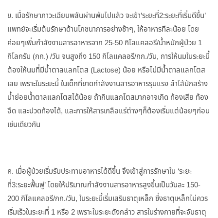
ข. เมื่อรักษาภาวะเฉียบพลันผ่านพ้นไปแล้ว จะเข้า’ระยะที่2:ระยะที่เริ่มดีขึ้น’
แพทย์จะเริ่มต้นรักษาด้านโภชนาการอย่างช้าๆ, ให้อาหารทีละน้อย โดย
ค่อยๆเพิ่มกำลังงานสารอาหารจาก 25-50 กิโลแคลอรี/น้ำหนักผู้ป่วย 1
กิโลกรัม (กก.) /วัน จนสูงถึง 150 กิโลแคลอรี/กก./วัน, การให้นมในระยะนี้
ต้องให้นมที่มีน้ำตาลแลกโตส (Lactose) น้อย หรือไม่มีน้ำตาลแลกโตส
เลย เพราะในระยะนี้ ในเด็กที่ขาดกำลังงานสารอาหารรุนแรง ลำไส้มักสร้าง
น้ำย่อยน้ำตาลแลกโตสได้น้อย ถ้ากินแลกโตสมากอาจเกิด ท้องเสีย ท้อง
อืด และปวดท้องได้, และการให้สารเกลือแร่ต่างๆก็ต้องเริ่มแต่น้อยๆก่อน
เช่นเดียวกัน
ค. เมื่อผู้ป่วยเริ่มรับประทานอาหารได้ดีขึ้น จึงเข้าสู่การรักษาใน ‘ระยะ
ที่3:ระยะฟื้นฟู’ โดยให้ปริมาณกำลังงานสารอาหารสูงขึ้นเป็นวันละ 150-
200 กิโลแคลอรี/กก./วัน, ในระยะนี้เริ่มเสริมธาตุเหล็ก ซึ่งธาตุเหล็กไม่ควร
เริ่มเร็วในระยะที่ 1 หรือ 2 เพราะในระยะดังกล่าว สารในร่างกายที่จะจับธาตุ