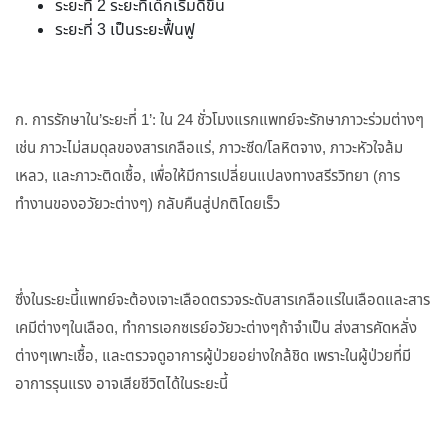
ระยะที่ 2 ระยะที่เด็กเริ่มดีขึ้น
ระยะที่ 3 เป็นระยะฟื้นฟู
ก. การรักษาใน’ระยะที่ 1’: ใน 24 ชั่วโมงแรกแพทย์จะรักษาภาวะร่วมต่างๆ
เช่น ภาวะไม่สมดุลของสารเกลือแร่, ภาวะซีด/โลหิตจาง, ภาวะหัวใจล้ม
เหลว, และภาวะติดเชื้อ, เพื่อให้มีการเปลี่ยนแปลงทางสรีรวิทยา (การ
ทำงานของอวัยวะต่างๆ) กลับคืนสู่ปกติโดยเร็ว
ซึ่งในระยะนี้แพทย์จะต้องเจาะเลือดตรวจระดับสารเกลือแร่ในเลือดและสาร
เคมีต่างๆในเลือด, ทำการเอกซเรย์อวัยวะต่างๆถ้าจำเป็น ส่งสารคัดหลั่ง
ต่างๆเพาะเชื้อ, และตรวจดูอาการผู้ป่วยอย่างใกล้ชิด เพราะในผู้ป่วยที่มี
อาการรุนแรง อาจเสียชีวิตได้ในระยะนี้