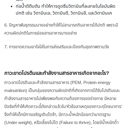
ท่อน้ำดีตีบตัน ทำให้การดูดซึมวิตามินที่ละลายในไขมันผิด
ปกติ เช่น วิตามินเอ, วิตามินดี, วิตามินอี, และวิตามินเค
6. ปัญหาพันธุกรรมบางอย่างทำให้ไม่สามารถกินอาหารได้ปกติ เพราะมี
ความผิดปกติในการย่อยสารอาหารบางอย่าง
7. การขาดความเอาใจใส่ในการส่งเสริมและป้องกันสุขภาพตามวัย
ภาวะขาดโปรตีนและกำลังงานสารอาหารเกิดจากอะไร?
ภาวะขาดโปรตีนและกำลังงานสารอาหาร (PEM, Protein energy
malnutrition) เป็นกลุ่มของความผิดปกติที่เกิดจากการได้รับโปรตีนและ
กำลังงานสารอาหารไม่เพียงพอกับความต้องการของร่างกาย มีหลาย
ปัจจัยที่ทำให้เกิดภาวะนี้ดังกล่าวแล้วใน’หัวข้อสาเหตุของภาวะทุโภชนาการ’
จึงทำให้เด็กมีการเจริญเติบโตช้า, มีภาวะน้ำหนักน้อยกว่ามาตรฐาน
(Under weight), หรือเลี้ยงไม่โต (Failure to thrive), โดยมีน้ำหนักต่ำ