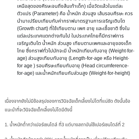
เหนือสุดของศีรษะจนถึงส้นเท้าเด็ก) เมื่อวัดแล้วในแต่ละ
ตัวแปร (Parameter) คือ น้ำหนัก ส่วนสูง เส้นรอบศีรษะ ควร
นำมาเปรียบเทียบกับค่ากราฟมาตรฐานการเจริญเติบโต
(Growth chart) ที่ใช้เทียบตาม เพศ อายุ และเชื้อชาติ ซึ่งใน
แต่ละประเทศแตกต่างกันไป ในประเทศไทยก็มีกราฟการ
เจริญเติบโต น้ำหนัก ส่วนสูง เทียบตามเพศและอายุของเด็ก
ไทย ซึ่งกราฟทั่วไปมักจะมี น้ำหนักเทียบกับอายุ (Weight-for-
age) ส่วนสูงเทียบกับอายุ (Length-for-age หรือ Height-
for age ) รอบศีรษะเทียบกับอายุ (Head circumference-
for-age) และน้ำหนักเทียบกับส่วนสูง (Weight-for-height)
เนื่องจากยังไม่มีข้อสรุปของการวินิจฉัยเด็กเลี้ยงไม่โตที่แน่ชัด ดังนั้นข้อ
แนะนำที่จะวินิจฉัยเด็กเลี้ยงไม่โตมีดังนี้
1. น้ำหนักต่ำกว่าเปอร์เซนไตล์ ที่3 แต่บางสถาบันใช้เปอร์เซนไตล์ที่ 2