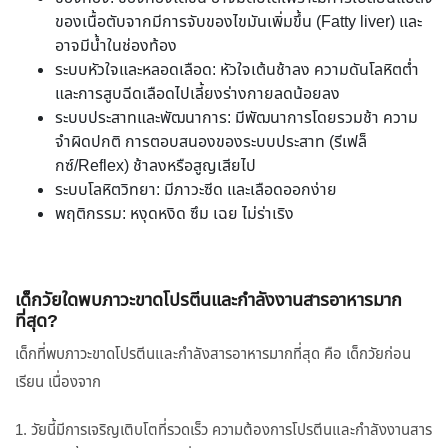
ของเนื้อตับจากมีการจับของไขมันเพิ่มขึ้น (Fatty liver) และ
อาจมีน้ำในช่องท้อง
ระบบหัวใจและหลอดเลือด: หัวใจเต้นช้าลง ความดันโลหิตต่ำ
และการสูบฉีดเลือดไปเลี้ยงร่างกายลดน้อยลง
ระบบประสาทและพัฒนาการ: มีพัฒนาการโดยรวมช้า ความ
จำผิดปกติ การตอบสนองของระบบประสาท (รีเฟล็
กซ์/Reflex) ช้าลงหรือสูญเสียไป
ระบบโลหิตวิทยา: มีภาวะซีด และเลือดออกง่าย
พฤติกรรม: หงุดหงิด ซึม เฉย ไม่ร่าเริง
เด็กวัยใดพบภาวะขาดโปรตีนและกำลังงานสารอาหารมาก
ที่สุด?
เด็กที่พบภาวะขาดโปรตีนและกำลังสารอาหารมากที่สุด คือ เด็กวัยก่อน
เรียน เนื่องจาก
1. วัยนี้มีการเจริญเติบโตที่รวดเร็ว ความต้องการโปรตีนและกำลังงานสาร