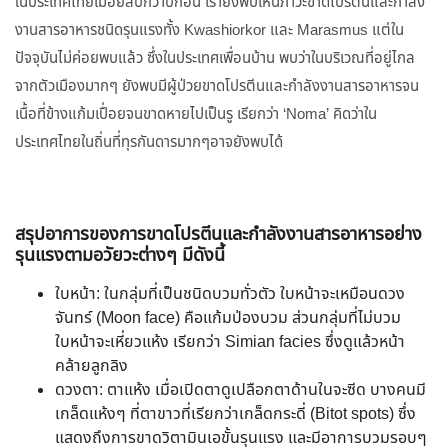
ในประเทศไทยเมื่อยี่สิบกว่าปีก่อน เรายังพบเห็นภาวะขาดโปรตีนและกำลัง
งานสารอาหารชนิดรุนแรงทั้ง Kwashiorkor และ Marasmus แต่ใน
ปัจจุบันไม่ค่อยพบแล้ว ซึ่งในประเทศเพื่อนบ้าน พบว่าในบริเวณที่อยู่ไกล
จากตัวเมืองมากๆ ยังพบมีผู้ป่วยขาดโปรตีนและกำลังงานสารอาหารจน
เนื้อที่ข้างแก้มเปื่อยจนขาดหายไปเป็นรู เรียกว่า ‘Noma’ คิดว่าใน
ประเทศไทยในถิ่นที่ทุรกันดารมากๆอาจยังพบได้
สรุปอาการของการขาดโปรตีนและกำลังงานสารอาหารอย่าง
รุนแรงตามอวัยวะต่างๆ มีดังนี้
ใบหน้า: ในกลุ่มที่เป็นชนิดบวมทั่วตัว ใบหน้าจะเหมือนดวง
จันทร์ (Moon face) คือแก้มป่องบวม ส่วนกลุ่มที่ไม่บวม
ใบหน้าจะเหี่ยวแห้ง เรียกว่า Simian facies ซึ่งดูแล้วหน้า
คล้ายลูกลิง
ดวงตา: ตาแห้ง เมื่อเปิดตาดูเปลือกตาด้านในจะซีด บางคนมี
เกล็ดแห้งๆ ที่ตาขาวที่เรียกว่าเกล็ดกระดี่ (Bitot spots) ซึ่ง
แสดงถึงการขาดวิตามินเอขั้นรุนแรง และมีอาการบวมรอบๆ