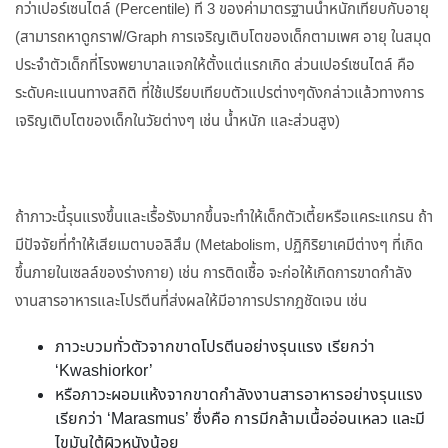
กว่าเปอร์เซนไตล์ (Percentile) ที่ 3 ของค่ามาตรฐานน้ำหนักเทียบกับอายุ
(สามารถหาดูกราฟ/Graph การเจริญเติบโตของเด็กตามเพศ อายุ ในสมุด
ประจำตัวเด็กที่โรงพยาบาลแจกให้ตั้งแต่แรกเกิด ส่วนเปอร์เซนไตล์ คือ
ระดับคะแนนทางสถิติ ที่ใช้เปรียบเทียบตัวแปรต่างๆดังกล่าวแล้วทางการ
เจริญเติบโตของเด็กในวัยต่างๆ เช่น น้ำหนัก และส่วนสูง)
ถ้าภาวะนี้รุนแรงขึ้นและเรื้อรังมากขึ้นจะทำให้เด็กตัวเตี้ยหรือแคระแกรน ถ้า
มีปัจจัยที่ทำให้เสียเมตาบอลิสึม (Metabolism, ปฏิกิริยาเคมีต่างๆ ที่เกิด
ขึ้นภายในเซลล์ของร่างกาย) เช่น การติดเชื้อ จะก่อให้เกิดการขาดกำลัง
งานสารอาหารและโปรตีนที่ส่งผลให้มีอาการปรากฎชัดเจน เช่น
ภาวะบวมทั่วตัวจากขาดโปรตีนอย่างรุนแรง เรียกว่า
‘Kwashiorkor’
หรือภาวะผอมแห้งจากขาดกำลังงานสารอาหารอย่างรุนแรง
เรียกว่า ‘Marasmus’ ซึ่งคือ การมีกล้ามเนื้ออ่อนเหลว และมี
ไขมันใต้ผิวหนังน้อย