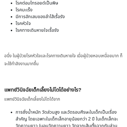
โรคต่อมไทรอยด์เป็นพิษ
โรคมะเร็ง
มีการอักเสบของลำไส้เรื้อรัง
โรคหัวใจ
โรคทางเดินหายใจเรื้อรัง
อนึ่ง ในผู้ป่วยโรคหัวใจและโรคทางเดินหายใจ เมื่อผู้ป่วยหอบเหนื่อยมาก ก็
จะใช้กำลังงานมากขึ้น
แพทย์วินิจฉัยเด็กเลี้ยงไม่โตได้อย่างไร?
แพทย์วินิจฉัยเด็กเลี้ยงไม่โตได้จาก
การชั่งน้ำหนัก วัดส่วนสูง และวัดรอบศีรษะในเด็กเป็นเรื่อง
สำคัญ โดยเฉพาะในเด็กเล็กอายุน้อยกว่า 2 ปี ในเด็กเล็กจะ
วัดความยาว (นอนวัดความยาว วัดจากเส้นตั้งฉากกับส่วน