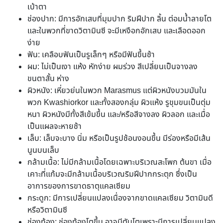
เบ้าตา
ช่องปาก: มีการอักเสบที่มุมปาก ริมฝีปาก ลิ้น ต่อมน้ำลายโต
และในพวกที่ขาดวิตามินซี จะมีเหงือกอักเสบ และเลือดออก
ง่าย
ฟัน: เคลือบฟันเป็นรูเล็กๆ หรือมีฟันขึ้นช้า
ผม: ไม่เป็นเงา แห้ง หักง่าย ผมร่วง สีเปลี่ยนเป็นจางลง
ขนตาสั้น ห่าง
ผิวหนัง: เหี่ยวย่นในพวก Marasmus แต่ผิวหนังบวมมันใน
พวก Kwashiorkor และทั้งสองกลุ่ม ผิวแห้ง รูขุมขนเป็นตุ่ม
หนา ผิวหนังมีทั้งสีเข้มขึ้น และ/หรือสีจางลง ผิวลอก และเมื่อ
เป็นแผลจะหายช้า
เล็บ: เล็บจะบาง นิ่ม หรือเป็นรูปช้อนงอนขึ้น มีร่องหรือมีเส้น
นูนบนเล็บ
กล้ามเนื้อ: ไม่มีกล้ามเนื้อโดยเฉพาะบริเวณสะโพก ต้นขา เมื่อ
เคาะที่แก้มจะมีกล้ามเนื้อบริเวณริมฝีปากกระตุก ซึ่งเป็น
อาการของการขาดธาตุแคลเซียม
กระดูก: มีการเปลี่ยนแปลงเนื่องจากขาดแคลเซียม วิตามินดี
หรือวิตามินซี
ช่องท้อง: ช่องท้องโตขึ้น อาจมีตับโตเพราะมีการเปลี่ยนแปลง