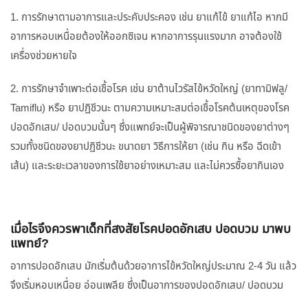
1. การรักษาตามอาการและประคับประคอง เช่น ยาแก้ไข้ ยาแก้ไอ หากมี
อาการหอบเหนื่อยต้องให้ออกซิเจน หากอาการรุนแรงมาก อาจต้องใช้
เครื่องช่วยหายใจ
2. การรักษาจำเพาะต่อเชื้อโรค เช่น ยาต้านไวรัสไข้หวัดใหญ่ (ยาทามิฟลู/
Tamiflu) หรือ ยาปฏิชีวนะ ตามความเหมาะสมต่อเชื้อโรคต้นเหตุของโรค
ปอดอักเสบ/ ปอดบวมนั้นๆ ซึ่งแพทย์จะเป็นผู้พิจารณาชนิดของยาต่างๆ
รวมทั้งชนิดของยาปฏิชีวนะ ขนาดยา วิธีการให้ยา (เช่น กิน หรือ ฉีดเข้า
เส้น) และระยะเวลาของการใช้ยาอย่างเหมาะสม และไม่ควรซื้อยากินเอง
เมื่อไรจึงควรพาเด็กที่สงสัยโรคปอดอักเสบ ปอดบวม มาพบ
แพทย์?
อาการปอดอักเสบ มักเริ่มต้นด้วยอาการไข้หวัดใหญ่ประมาณ 2-4 วัน แล้ว
จึงเริ่มหอบเหนื่อย อ่อนเพลีย ซึ่งเป็นอาการของปอดอักเสบ/ ปอดบวม