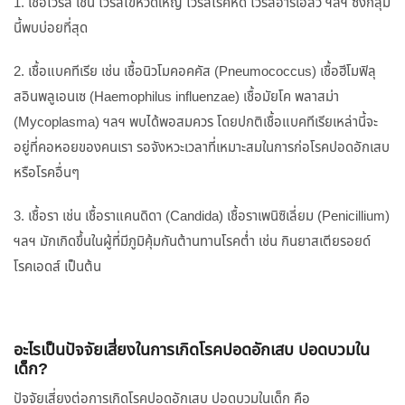
1. เชื้อไวรัส เช่น ไวรัสไข้หวัดใหญ่ ไวรัสโรคหัด ไวรัสอาร์เอสวี ฯลฯ ซึ่งกลุ่ม
นี้พบบ่อยที่สุด
2. เชื้อแบคทีเรีย เช่น เชื้อนิวโมคอคคัส (Pneumococcus) เชื้อฮีโมฟิลุ
สอินพลูเอนเซ (Haemophilus influenzae) เชื้อมัยโค พลาสม่า
(Mycoplasma) ฯลฯ พบได้พอสมควร โดยปกติเชื้อแบคทีเรียเหล่านี้จะ
อยู่ที่คอหอยของคนเรา รอจังหวะเวลาที่เหมาะสมในการก่อโรคปอดอักเสบ
หรือโรคอื่นๆ
3. เชื้อรา เช่น เชื้อราแคนดิดา (Candida) เชื้อราเพนิซิเลี่ยม (Penicillium)
ฯลฯ มักเกิดขึ้นในผู้ที่มีภูมิคุ้มกันต้านทานโรคต่ำ เช่น กินยาสเตียรอยด์
โรคเอดส์ เป็นต้น
อะไรเป็นปัจจัยเสี่ยงในการเกิดโรคปอดอักเสบ ปอดบวมใน
เด็ก?
ปัจจัยเสี่ยงต่อการเกิดโรคปอดอักเสบ ปอดบวมในเด็ก คือ