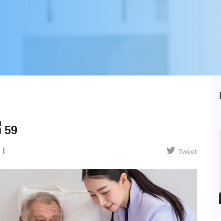
่ 59
Tweet