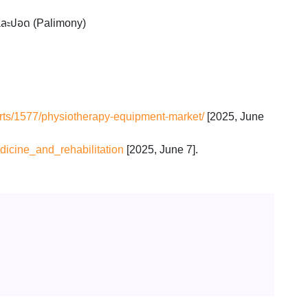
และปอด (Palimony)
orts/1577/physiotherapy-equipment-market/
[2025, June
edicine_and_rehabilitation
[2025, June 7].