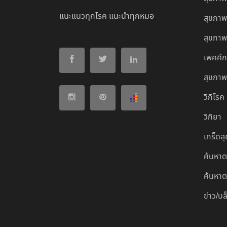
แนะแนวทุกโรค แนะนำทุกหมอ
สุขภาพ
สุขภาพผ
เพศศึ
สุขภาพ
วิกิโรค
วิกิยา
เกร็ดส
ค้นหา
ค้นหาต
ข่าว/บ