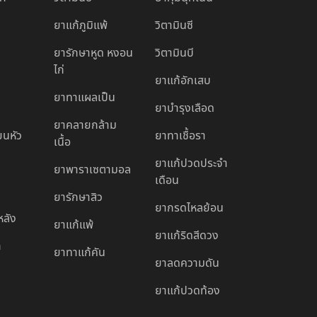
ยาแก้ภูมิแพ้
วิตามินซี
ยารักษาหูด หงอน
วิตามินบี
ไก่
ยาแก้อักเสบ
ยาทาแผลเป็น
ยาบํารุงเลือด
ยาคลายกล้าม
ียนหัว
ยาทาเชื้อรา
เนื้อ
ยาแก้ปวดประจํา
ยาพาราเซตามอล
เดือน
ยารักษาสิว
ยากรดไหลย้อน
หลัง
ยาแก้แพ้
ยาแก้ริดสีดวง
ก
ยาทาแก้คัน
ยาลดความดัน
ยาแก้ปวดท้อง