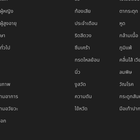
ผู้หญิง
ท้องเสีย
ตากระตุก
ู้สูงอายุ
ประจำเดือน
หูด
กษา
ริดสีดวง
กล้ามเนื้อ
ทั่วไป
ซึมเศร้า
ภูมิแพ้
กรดไหลย้อน
คลื่นไส้ เว
นิ่ว
ลมพิษ
ุขภาพ
งูสวัด
วัณโรค
ตามอาการ
ความดัน
กระดูกสัน
ามอวัยวะ
ไข้หวัด
มือเท้าปา
ล็อก