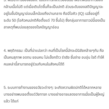
3. พัฒนาการของสมอง: ในเด็กทารกจะตัวอ่อนนิ่ม เพราะพัฒนาการของ
กล้ามเนื้อไม่ดี แต่เมื่อเติบโตขึ้นก็จะเป็นปกติ ส่วนระดับของสติปัญญาจะ
อยู่ในขั้นปัญญาอ่อนเล็กน้อยถึงปานกลาง คือมีไอคิว (IQ) เฉลี่ยอยู่ที่
ระดับ 50 (ไอคิวคนปกติคือตั้งแต่ 70 ขึ้นไป) ซึ่งกลุ่มอาการดาวน์นี้เองเป็น
สาเหตุที่พบบ่อยสุดของโรคปัญญาอ่อน
4. พฤติกรรม: เป็นที่น่าแปลกว่า คนที่เป็นโรคนี้มักจะมีนิสัยคล้ายๆกัน คือ
เป็นคนสุภาพ อดทน ยอมคน ไม่แข็งกร้าว ร่าเริง ยิ้มง่าย อบอุ่น ใจดี ทำให้
คนเหล่านี้สามารถอยู่ร่วมกับคนในสังคมได้ดี
5. ระบบการทำงานของอวัยวะต่างๆ: จะเกิดความผิดปกติได้หลากหลาย
บางอย่างพบเจอตั้งแต่วัยทารก บางอย่างอาจแสดงอาการเมื่อเป็นผู้ใหญ่
แล้ว ได้แก่