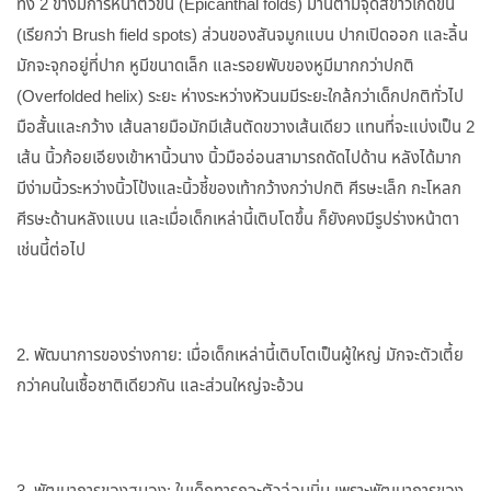
ทั้ง 2 ข้างมีการหนาตัวขึ้น (Epicanthal folds) ม่านตามีจุดสีขาวเกิดขึ้น
(เรียกว่า Brush field spots) ส่วนของสันจมูกแบน ปากเปิดออก และลิ้น
มักจะจุกอยู่ที่ปาก หูมีขนาดเล็ก และรอยพับของหูมีมากกว่าปกติ
(Overfolded helix) ระยะ ห่างระหว่างหัวนมมีระยะใกล้กว่าเด็กปกติทั่วไป
มือสั้นและกว้าง เส้นลายมือมักมีเส้นตัดขวางเส้นเดียว แทนที่จะแบ่งเป็น 2
เส้น นิ้วก้อยเอียงเข้าหานิ้วนาง นิ้วมืออ่อนสามารถดัดไปด้าน หลังได้มาก
มีง่ามนิ้วระหว่างนิ้วโป้งและนิ้วชี้ของเท้ากว้างกว่าปกติ ศีรษะเล็ก กะโหลก
ศีรษะด้านหลังแบน และเมื่อเด็กเหล่านี้เติบโตขึ้น ก็ยังคงมีรูปร่างหน้าตา
เช่นนี้ต่อไป
2. พัฒนาการของร่างกาย: เมื่อเด็กเหล่านี้เติบโตเป็นผู้ใหญ่ มักจะตัวเตี้ย
กว่าคนในเชื้อชาติเดียวกัน และส่วนใหญ่จะอ้วน