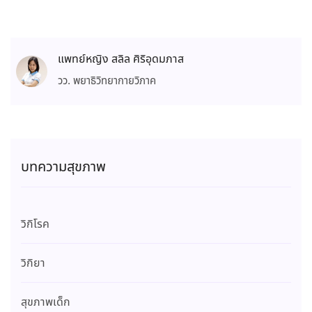
แพทย์หญิง สลิล ศิริอุดมภาส
วว. พยาธิวิทยากายวิภาค
บทความสุขภาพ
วิกิโรค
วิกิยา
สุขภาพเด็ก