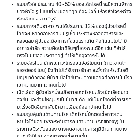
ระบบหัวใจ ประมาณ 40 - 50% ของเด็กโรคนี้ จะมีความพิการ
ของหัวใจ รูปแบบที่พบบ่อยที่สุด คือผนังกั้นห้องหัวใจระหว่าง
ห้องซ้ายและขวามีรูรั่ว
ระบบทางเดินอาหาร พบได้ประมาณ 12% ของผู้ป่วยโรคนี้
โดยจะมีหลอดอาหารตัน มีรูเชื่อมระหว่างหลอดอาหารและ
หลอดลม ผู้ป่วยจะมีอาการตั้งแต่แรกเกิด คือกินนมไม่ได้ มี
อาการสำลัก ความผิดปกติอื่นๆที่อาจพบได้อีก เช่น ที่ลำไส้
ตรงไม่มีเซลล์ประสาทอยู่ ทำให้เด็กอุจจาระไม่ได้
ระบบฮอร์โมน มักพบภาวะไทรอยด์ฮอร์โมนต่ำ (ภาวะขาดไท
รอยด์ฮอร์ โมน) ซึ่งถ้าไม่ได้รับการรักษา จะยิ่งทำให้ระดับสติ
ปัญญาด้อยลง ผู้ป่วยเมื่อโตขึ้นจะมีความเสี่ยงต่อการเป็นโรค
เบาหวานมากกว่าคนทั่วไป
เม็ดเลือด ผู้ป่วยโรคนี้จะมีโอกาสเกิดโรคมะเร็งเม็ดเลือดขาว
สูงขึ้น และส่วนใหญ่มักเป็นในวัยเด็ก แต่เป็นที่โชคดีที่การเกิด
มะเร็งชนิดอื่นๆกลับมีความเสี่ยงน้อยกว่าคนทั่วไป
ระบบภูมิคุ้มกันต้านทานโรค เด็กโรคนี้มักติดเชื้อทางเดิน
หายใจได้บ่อย เพราะระดับสารภูมิต้านทาน (Antibody) ใน
ร่างกายมีระดับลดลง บางคนอาจขาดสารภูมิต้าน ทานบาง
ชนิด ทำให้เสี่ยงต่อการติดเชื้อมากขึ้น