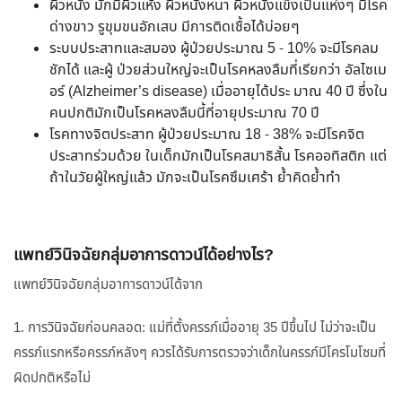
ผิวหนัง มักมีผิวแห้ง ผิวหนังหนา ผิวหนังแข็งเป็นแห่งๆ มีโรค
ด่างขาว รูขุมขนอักเสบ มีการติดเชื้อได้บ่อยๆ
ระบบประสาทและสมอง ผู้ป่วยประมาณ 5 - 10% จะมีโรคลม
ชักได้ และผู้ ป่วยส่วนใหญ่จะเป็นโรคหลงลืมที่เรียกว่า อัลไซเม
อร์ (Alzheimer’s disease) เมื่ออายุได้ประ มาณ 40 ปี ซึ่งใน
คนปกติมักเป็นโรคหลงลืมนี้ที่อายุประมาณ 70 ปี
โรคทางจิตประสาท ผู้ป่วยประมาณ 18 - 38% จะมีโรคจิต
ประสาทร่วมด้วย ในเด็กมักเป็นโรคสมาธิสั้น โรคออทิสติก แต่
ถ้าในวัยผู้ใหญ่แล้ว มักจะเป็นโรคซึมเศร้า ย้ำคิดย้ำทำ
แพทย์วินิจฉัยกลุ่มอาการดาวน์ได้อย่างไร?
แพทย์วินิจฉัยกลุ่มอาการดาวน์ได้จาก
1. การวินิจฉัยก่อนคลอด: แม่ที่ตั้งครรภ์เมื่ออายุ 35 ปีขึ้นไป ไม่ว่าจะเป็น
ครรภ์แรกหรือครรภ์หลังๆ ควรได้รับการตรวจว่าเด็กในครรภ์มีโครโมโซมที่
ผิดปกติหรือไม่