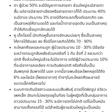
ตา ผู้ป่วย 50% จะมีปัญหาทางสายตา ส่วนใหญ่จะมีสายตา
สั้น แต่อาจมีสายตาเอียงหรือสายตายาวก็ได้ ประมาณ 40%
จะมีตาเข ประมาณ 3% อาจมีต้อกระจกตั้งแต่แรกเกิด และ
เป็นสาเหตุให้ตาบอดได้ และท่อน้ำตาอาจอุดตัน จนเป็นสาเหตุ
ทำให้เกิดเยื่อบุตาอักเสบได้
หู เด็กโรคนี้ มักเกิดหูชั้นกลางอักเสบบ่อยๆ ซึ่งเป็นสาเหตุ
ให้การได้ยินลด ลง ซึ่งมีโอกาสเกิดได้ถึง 70 - 90%
กะโหลกศีรษะและกระดูก ผู้ป่วยประมาณ 10 - 30% มีข้อต่อ
ระหว่างกระดูกสันหลังส่วนคอข้อที่ 1 กับ ข้อที่ 2 หลวมกว่า
ปกติ ซึ่งส่วนใหญ่แล้วจะไม่มีอาการ แต่มีผู้ป่วยประมาณ 10%
ที่จะมีอาการคอเอียง การเดินผิดปกติ หรือถึงขั้นเป็น
อัมพฤกษ์ อัมพาตได้ นอก จากนี้อาจพบข้อสะโพกหลุดได้ถึง
6% และไซนัส (โพรงอากาศ) ต่างๆในกะโหลกศีรษะอาจมี
ขนาดเล็กหรือหายไป
ระบบทางเดินปัสสาวะและระบบสืบพันธุ์ อาจมีไตผิดรูป อวัยวะ
เพศเล็ก อัณฑะไม่ลงถุงอยู่ในท้อง ในผู้หญิงที่เป็นกลุ่มอาการ
ดาวน์ประมาณ 15 - 30% จะมีการตกไข่ปกติ แต่ไม่เป็นหมัน
สามารถตั้งครรภ์ได้ แต่สำหรับผู้ชายส่วนใหญ่จะเป็นหมัน