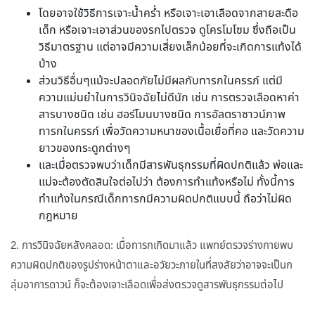
โดยอาจใช้วิธีการเจาะน้ำคร่ำ หรือเจาะเอาเลือดจากสายสะดือ
เด็ก หรือเจาะเอาส่วนของรกไปตรวจ ดูโครโมโซม ซึ่งถือเป็น
วิธีมาตรฐาน แต่อาจมีความเสี่ยงเล็กน้อยที่จะเกิดการแท้งได้
บ้าง
ส่วนวิธีอื่นๆแม้จะปลอดภัยไม่มีผลกับทารกในครรภ์ แต่มี
ความแม่นยำในการวินิจฉัยไม่ดีนัก เช่น การตรวจเลือดหาค่า
สารบางชนิด เช่น ฮอร์โมนบางชนิด การอัลตราซาวน์ภาพ
ทารกในครรภ์ เพื่อวัดความหนาของเนื้อเยื่อที่คอ และวัดความ
ยาวของกระดูกต่างๆ
และเมื่อตรวจพบว่าเด็กมีสารพันธุกรรมที่ผิดปกติแล้ว พ่อและ
แม่จะต้องตัดสินใจต่อไปว่า ต้องการทำแท้งหรือไม่ ทั้งนี้การ
ทำแท้งในกรณีเด็กทารกมีความผิดปกติแบบนี้ ถือว่าไม่ผิด
กฎหมาย
2. การวินิจฉัยหลังคลอด: เมื่อทารกเกิดมาแล้ว แพทย์ตรวจร่างกายพบ
ความผิดปกติของรูปร่างหน้าตาและอวัยวะภายในที่สงสัยว่าอาจจะเป็นก
ลุ่มอาการดาวน์ ก็จะต้องเจาะเลือดเพื่อส่งตรวจดูสารพันธุกรรมต่อไป