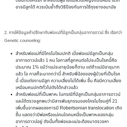
ตอนที่ตั้งครรภ์ สำหรับในผู้ชายแม้ส่วนใหญ่จะเป็นหมัน แต่ก็
อาจมีลูกได้ ควรเน้นย้ำถึงวิธีป้องกันการใช้ถุงยางอนามัย
2. การให้ข้อมูลคำปรึกษากับพ่อแม่ที่มีลูกเป็นกลุ่มอาการดาวน์ ซึ่ง เรียกว่า
Genetic counseling:
สำหรับพ่อแม่ที่มีโครโมโซมปกติ เมื่อพ่อแม่มีลูกเป็นกลุ่ม
อาการดาวน์แล้ว 1 คน โอกาสที่ลูกคนต่อไปจะเป็นโรคนี้คือ
ประมาณ 1% แม้ว่าแม่จะอายุน้อยก็ตาม แต่ถ้าแม่มีอายุมาก
แล้ว โอ กาสก็จะมากกว่านี้ สำหรับพี่น้องของผู้ป่วยที่เป็นโรค
นี้ เมื่อแต่งงานมีลูก ความเสี่ยงไม่ได้เพิ่ม ขึ้น คือมีความเสี่ยง
เหมือนคนปกติทั่วไปดังได้กล่าวแล้ว
สำหรับพ่อแม่ที่เป็นพาหะ ในกรณีที่มีลูกเป็นกลุ่มอาการดาวน์
และได้ตรวจลูกพบว่ามีสารพันธุกรรมของโครโมโซมคู่ที่ 21
เพิ่มขึ้นจากผลของการมี Robertsonian translocation เกิด
ขึ้น แสดงว่ามีพ่อหรือแม่คนใดคนหนึ่งเป็นพาหะของกลุ่ม
อาการดาวน์อยู่ ดังนั้นทั้งพ่อและแม่จะต้องมาตรวจหา