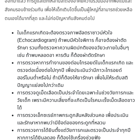
ออกมาแล้ว การดูแลเด็กเหล่านี้จะต้องอาศัยความร่วมมือจากพ่อแม่และ
สังคมรอบข้างร่วมกัน เพื่อให้เด็กเติบโตขึ้นเป็นผู้ใหญ่ที่สามารถช่วยเหลือ
ตนเองได้มากที่สุด และไม่ก่อปัญหากับสังคมต่อไป
ในเด็กแรกเกิดจะต้องตรวจภาพอัลตราซาวน์หัวใจ
(Echocardiogram) ถ้าพบมีหัวใจพิการ ก็อาจต้องผ่าตัด
รักษา รวมทั้งตรวจหาความผิดปกติของอวัยวะภายในอื่นๆ
เช่น ถ้าพบหลอดอา หารตัน ก็ต้องผ่าตัดรักษา
การตรวจหาการทำงานของต่อมไทรอยด์ในเด็กแรกเกิด และ
ตรวจต่อเนื่องต่อไปทุกปี เพื่อประเมินว่ามีภาวะไทรอยด์
ฮอร์โมนต่ำหรือไม่ ถ้ามีก็ต้องให้ยารักษา เพื่อไม่ให้ระดับสติ
ปัญญาแย่ลงไปกว่าเดิม
การตรวจดูเม็ดเลือดเป็นประจำโดยเฉพาะในช่วงวัยทารกและ
วัยเด็ก เพราะมีความเสี่ยงที่จะเกิดเป็นโรคมะเร็งเม็ดเลือดขาว
ได้
การตรวจเอ็กซเรย์ภาพกระดูกสันหลังส่วนคอ เพื่อประเมิน
และรักษาหากพบว่ามีข้อต่อของกระดูกที่หลวม
การตรวจการได้ยินตั้งแต่วัยทารกและตรวจเป็นประจำทุกปี
หากการได้ยินลดลง ก็ต้องใช้เครื่องช่วยฟัง