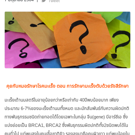
7 มิถุนายน 2564
Tweet
คุยกับหมอรักษาโรคมะเร็ง ตอน การรักษามะเร็งตับด้วยรังสีรักษา
มะเร็งเต้านมสตรีในอายุน้อยกว่าหรือเท่ากับ 40ปีพบน้อยมาก เพียง
ประมาณ 6-7%ของมะเร็งเต้านมทั้งหมด และมักสัมพันธ์กับความผิดปกติ
ทางพันธุกรรมชนิดถ่ายทอดได้โดยเฉพาะในกลุ่ม จีน(gene) บีอาร์ซีเอ ซึ่ง
แบ่งย่อยเป็น BRCA1, BRCA2 ซึ่งพันธุกรรมผิดปกติทั้ง2ชนิดพบได้ใน
คนทั่วไป แต่พบสูงในคนเชื้อชาติยิว รองลงมาคือคนผิวขาว แต่พบน้อยใน