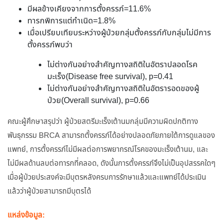
มีผลข้างเคียงจากการตั้งครรภ์=11.6%
ทารกพิการแต่กำเนิด=1.8%
เมื่อเปรียบเทียบระหว่างผู้ป่วยกลุ่มตั้งครรภ์กับกลุ่มไม่มีการ
ตั้งครรภ์พบว่า
ไม่ต่างกันอย่างสำคัญทางสถิติในอัตราปลอดโรค
มะเร็ง(Disease free survival), p=0.41
ไม่ต่างกันอย่างสำคัญทางสถิติในอัตรารอดของผู้
ป่วย(Overall survival), p=0.66
คณะผู้ศึกษาสรุปว่า ผู้ป่วยสตรีมะเร็งเต้านมกลุ่มมีความผิดปกติทาง
พันธุกรรม BRCA สามารถตั้งครรภ์ได้อย่างปลอดภัยภายใต้การดูแลของ
แพทย์, การตั้งครรภ์ไม่มีผลต่อการพยากรณ์โรคของมะเร็งเต้านม, และ
ไม่มีผลด้านลบต่อทารกที่คลอด, ดังนั้นการตั้งครรภ์จึงไม่เป็นอุปสรรคใดๆ
เมื่อผู้ป่วยประสงค์จะมีบุตรหลังครบการรักษาแล้วและแพทย์ได้ประเมิน
แล้วว่าผู้ป่วยสามารถมีบุตรได้
แหล่งข้อมูล: