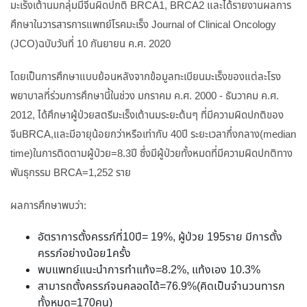
มะเร็งเต้านมกลุ่มมีจีนผิดปกติ BRCA1, BRCA2 และได้รายงานผลการ
ศึกษาในวารสารการแพทย์โรคมะเร็ง Journal of Clinical Oncology
(JCO)ฉบับวันที่ 10 กันยายน ค.ศ. 2020
โดยเป็นการศึกษาแบบย้อนหลังจากข้อมูลทะเบียนมะเร็งของแต่ละโรง
พยาบาลที่ร่วมการศึกษานี้ในช่วง มกราคม ค.ศ. 2000 - ธันวาคม ค.ศ.
2012, ได้ศึกษาผู้ป่วยสตรีมะเร็งเต้านมระยะต้นๆ ที่มีความผิดปกติของ
จีนBRCA,และมีอายุน้อยกว่าหรือเท่ากับ 40ปี ระยะเวลากึ่งกลาง(median
time)ในการติดตามผู้ป่วย=8.3ปี ซึ่งมีผู้ป่วยทั้งหมดที่มีความผิดปกติทาง
พันธุกรรม BRCA=1,252 ราย
ผลการศึกษาพบว่า:
อัตราการตั้งครรภ์ที่10ปี= 19%, ผู้ป่วย 195ราย มีการตั้ง
ครรภ์อย่างน้อย1ครั้ง
พบแพทย์แนะนำการทำแท้ง=8.2%, แท้งเอง 10.3%
สามารถตั้งครรภ์จนคลอดได้=76.9%(คิดเป็นจำนวนทารก
ทั้งหมด=170คน)