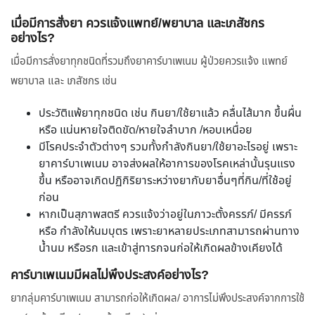
เมื่อมีการสั่งยา ควรแจ้งแพทย์/พยาบาล และเภสัชกร
อย่างไร?
เมื่อมีการสั่งยาทุกชนิดที่รวมถึงยาคาร์บาเพเนม ผู้ป่วยควรแจ้ง แพทย์
พยาบาล และ เภสัชกร เช่น
ประวัติแพ้ยาทุกชนิด เช่น กินยา/ใช้ยาแล้ว คลื่นไส้มาก ขึ้นผื่น
หรือ แน่นหายใจติดขัด/หายใจลำบาก /หอบเหนื่อย
มีโรคประจำตัวต่างๆ รวมทั้งกำลังกินยา/ใช้ยาอะไรอยู่ เพราะ
ยาคาร์บาเพเนม อาจส่งผลให้อาการของโรคเหล่านั้นรุนแรง
ขึ้น หรืออาจเกิดปฏิกิริยาระหว่างยากับยาอื่นๆที่กิน/ที่ใช้อยู่
ก่อน
หากเป็นสุภาพสตรี ควรแจ้งว่าอยู่ในภาวะตั้งครรภ์/ มีครรภ์
หรือ กำลังให้นมบุตร เพราะยาหลายประเภทสามารถผ่านทาง
น้ำนม หรือรก และเข้าสู่ทารกจนก่อให้เกิดผลข้างเคียงได้
คาร์บาเพเนมมีผลไม่พึงประสงค์อย่างไร?
ยากลุ่มคาร์บาเพเนม สามารถก่อให้เกิดผล/ อาการไม่พึงประสงค์จากการใช้