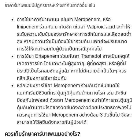
ยาคาร์บาเพเนมมีปฏิกิริยาระหว่างยากับยาตัวอื่น เช่น
การใช้ยาคาร์บาเพเนม เช่นยา Meropenem, หรือ
Imipenem ร่วมกับ ยากันชัก เช่นยา Valproic acid จะทำให้
ระดับความเข้มข้นของยารักษาอาการชักในกระแสเลือดลดต่ำ
ลง หากมีความจำเป็นต้องใช้ยาร่วมกัน แพทย์จะปรับขนาด
การใช้ให้เหมาะสมกับผู้ป่วยเป็นกรณีบุคคลไป
การใช้ยา Ertapenem ร่วมกับยา Tramadol อาจเป็นเหตุให้
เกิดอาการชัก โดยเฉพาะในผู้สูงอายุ, ผู้ที่ติดสุรา, หรือผู้ที่มี
ประวัติเป็นโรคลมชักอยู่แล้ว หากไม่มีความจำเป็นใดๆ ควร
หลีกเลี่ยงการใช้ยาร่วมกัน
หลีกเลี่ยงการใช้ยา Meropenem ร่วมกับวัคซีนชนิดใช้
แบคทีเรียมีชีวิตที่กระตุ้นภูมิคุ้มกันต้านทานโรค เช่น วัคซีน
ป้องกันไทฟอยด์ ด้วยยา Meropenem จะทำให้การกระตุ้นภูมิ
คุ้มกันต้านทานโรคของวัคซีนดังกล่าวด้อยประสิทธิภาพลงไป
ควรหยุดการใช้ยา Meropenem อย่างน้อย 3 วันขึ้นไป จึงจะ
สามารถให้วัคซีนดังกล่าวกับผู้ป่วยได้
ควรเก็บรักษาคาร์บาเพเนมอย่างไร?