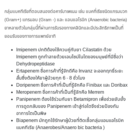
กลุ่มแบคทีเรียที่ตอบสนองต่อคาร์บาเพเนม เช่น แบคที่เรียชนิดแกรมบวก
(Gram+) แกรมลบ (Gram -) และ แอนแอโรบิก (Anaerobic bacteria)
ยาหลายตัวในกลุ่มนี้ที่ผ่านการรับรองทางคลินิกและมีประสิทธิภาพเป็นที่
ยอมรับของทางการแพทย์อาทิ
Imipenem ปกติต้องใช้ควบคู่กับยา Cilastatin ด้วย
Imipenem ถูกทำลายด้วยเอนไซม์ในไตของมนุษย์ที่มีชื่อว่า
Dehydropeptidase
Ertapenem ชื่อการค้าที่รู้จักดีคือ Invanz จะออกฤทธิ์ระยะ
สั้นซึ่งต้องให้ยาผู้ป่วยทุก 6 - 8 ชั่วโมง
Doripenem ชื่อการค้าที่เป็นที่รู้จักคือ Finibax และ Doribax
Meropenem ชื่อการค้าที่เป็นที่รู้จักคือ Merrem
Panipenem ต้องใช้ร่วมกับยา Betamipron เพื่อช่วยยับยั้ง
การดูดกลับของ Panipenem เข้าสู่ท่อไตจึงช่วยป้องกัน
อาการไตเป็นพิษ
Biapenem มักถูกใช้รักษาผู้ป่วยที่ติดเชื้อกลุ่มแอนแอโรบิค
แบคทีเรีย (Anaerobes/Anaero bic bacteria )