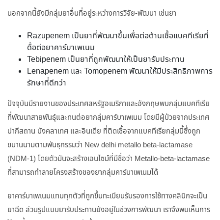
นอกจากนี้ยังมีกลุ่มยาอื่นที่อยู่ระหว่างการวิจัย-พัฒนา เช่นยา
Razupenem เป็นยาที่พัฒนาขึ้นเพื่อต่อต้านเชื้อแบคทีเรียที่
ดื้อต่อยาคาร์บาเพเนม
Tebipenem เป็นยาที่ถูกพัฒนาให้เป็นยารับประทาน
Lenapenem และ Tomopenem พัฒนาให้มีประสิทธิภาพการ
รักษาที่ดีกว่า
ปัจจุบันมีรายงานของประเทศสหรัฐอเมริกาและอังกฤษพบกลุ่มแบคทีเรีย
ที่พัฒนาสายพันธุ์และทนต่อยากลุ่มคาร์บาเพเนม โดยมีผู้ป่วยจากประเทศ
ปากีสถาน บังคลาเทศ และอินเดีย ที่ติดเชื้อจากแบคทีเรียกลุ่มนี้ซึ่งถูก
ขนานนามตามพันธุกรรมว่า New delhi metallo beta-lactamase
(NDM-1) โดยตัวมันจะสร้างเอนไซม์ที่มีชื่อว่า Metallo-beta-lactamase
ที่สามารถทำลายโครงสร้างของยากลุ่มคาร์บาเพเนมได้
ยาคาร์บาเพเนมแทบทุกตัวที่ถูกขึ้นทะเบียนรับรองการใช้ทางคลินิกจะเป็น
ยาฉีด ส่วนรูปแบบยารับประทานยังอยู่ในช่วงการพัฒนา เราจึงพบเห็นการ