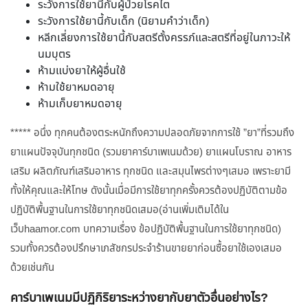
ระวังการใช้ยานี้กับผู้ป่วยโรคไต
ระวังการใช้ยานี้กับเด็ก (นิยามคำว่าเด็ก)
หลีกเลี่ยงการใช้ยานี้กับสตรีตั้งครรภ์และสตรีที่อยู่ในภาวะให้
นมบุตร
ห้ามแบ่งยาให้ผู้อื่นใช้
ห้ามใช้ยาหมดอายุ
ห้ามเก็บยาหมดอายุ
***** อนึ่ง ทุกคนต้องตระหนักถึงความปลอดภัยจากการใช้ ”ยา”ที่รวมถึง
ยาแผนปัจจุบันทุกชนิด (รวมยาคาร์บาเพเนมด้วย) ยาแผนโบราณ อาหาร
เสริม ผลิตภัณฑ์เสริมอาหาร ทุกชนิด และสมุนไพรต่างๆเสมอ เพราะยามี
ทั้งให้คุณและให้โทษ ดังนั้นเมื่อมีการใช้ยาทุกครั้งควรต้องปฏิบัติตามข้อ
ปฏิบัติพื้นฐานในการใช้ยาทุกชนิดเสมอ(อ่านเพิ่มเติมได้ใน
เว็บhaamor.com บทความเรื่อง ข้อปฏิบัติพื้นฐานในการใช้ยาทุกชนิด)
รวมทั้งควรต้องปรึกษาเภสัชกรประจำร้านขายยาก่อนซื้อยาใช้เองเสมอ
ด้วยเช่นกัน
คาร์บาเพเนมมีปฏิกิริยาระหว่างยากับยาตัวอื่นอย่างไร?