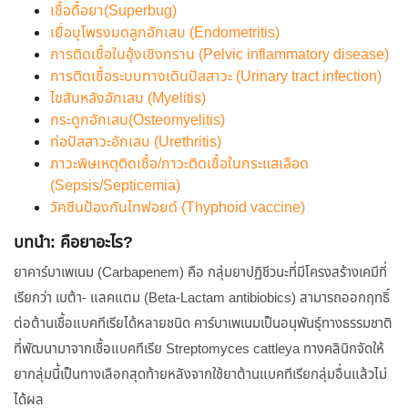
เชื้อดื้อยา(Superbug)
เยื่อบุโพรงมดลูกอักเสบ (Endometritis)
การติดเชื้อในอุ้งเชิงกราน (Pelvic inflammatory disease)
การติดเชื้อระบบทางเดินปัสสาวะ (Urinary tract infection)
ไขสันหลังอักเสบ (Myelitis)
กระดูกอักเสบ(Osteomyelitis)
ท่อปัสสาวะอักเสบ (Urethritis)
ภาวะพิษเหตุติดเชื้อ/ภาวะติดเชื้อในกระแสเลือด
(Sepsis/Septicemia)
วัคซีนป้องกันไทฟอยด์ (Thyphoid vaccine)
บทนำ: คือยาอะไร?
ยาคาร์บาเพเนม (Carbapenem) คือ กลุ่มยาปฏิชีวนะที่มีโครงสร้างเคมีที่
เรียกว่า เบต้า- แลคแตม (Beta-Lactam antibiobics) สามารถออกฤทธิ์
ต่อต้านเชื้อแบคทีเรียได้หลายชนิด คาร์บาเพเนมเป็นอนุพันธุ์ทางธรรมชาติ
ที่พัฒนามาจากเชื้อแบคทีเรีย Streptomyces cattleya ทางคลินิกจัดให้
ยากลุ่มนี้เป็นทางเลือกสุดท้ายหลังจากใช้ยาต้านแบคทีเรียกลุ่มอื่นแล้วไม่
ได้ผล