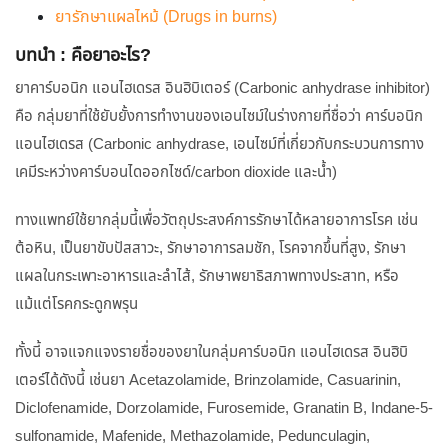
ยารักษาแผลไหม้ (Drugs in burns)
บทนำ : คือยาอะไร?
ยาคาร์บอนิก แอนไฮเดรส อินฮิบิเตอร์ (Carbonic anhydrase inhibitor)
คือ กลุ่มยาที่ใช้ยับยั้งการทำงานของเอนไซม์ในร่างกายที่ชื่อว่า คาร์บอนิก
แอนไฮเดรส (Carbonic anhydrase, เอนไซม์ที่เกี่ยวกับกระบวนการทาง
เคมีระหว่างคาร์บอนไดออกไซด์/carbon dioxide และน้ำ)
ทางแพทย์ใช้ยากลุ่มนี้เพื่อวัตถุประสงค์การรักษาได้หลายอาการโรค เช่น
ต้อหิน, เป็นยาขับปัสสาวะ, รักษาอาการลมชัก, โรคจากขึ้นที่สูง, รักษา
แผลในกระเพาะอาหารและลำไส้, รักษาพยาธิสภาพทางประสาท, หรือ
แม้แต่โรคกระดูกพรุน
ทั้งนี้ อาจแจกแจงรายชื่อของยาในกลุ่มคาร์บอนิก แอนไฮเดรส อินฮิบิ
เตอร์ได้ดังนี้ เช่นยา Acetazolamide, Brinzolamide, Casuarinin,
Diclofenamide, Dorzolamide, Furosemide, Granatin B, Indane-5-
sulfonamide, Mafenide, Methazolamide, Pedunculagin,