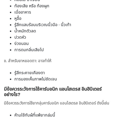
ท้องเสีย หรือ ท้องผูก
เบื่ออาหาร
หูอื้อ
รู้สึกแสบร้อนบริเวณนิ้วมือ - นิ้วเท้า
น้ำหนักตัวลด
ปวดหัว
ง่วงนอน
การดมกลิ่นเสียไป
ข. สำหรับยาหยอดตา: อาจทำให้
รู้สึกระคายเคืองตา
การมองเห็นภาพไม่ชัดเจน
มีข้อควรระวังการใช้คาร์บอนิก แอนไฮเดรส อินฮิบิเตอร์
อย่างไร?
มีข้อควรระวังการใช้ยากลุ่มคาร์บอนิก แอนไฮเดรส อินฮิบิเตอร์ ดังนี้เช่น
ห้ามใช้กับผู้ที่แพ้ยากลุ่มนี้