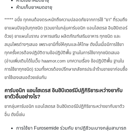
ห้ามใช้ยาหมดอายุ
ห้ามเก็บยาหมดอายุ
***** อนึ่ง ทุกคนต้องตระหนักถึงความปลอดภัยจากการใช้ ”ยา” ที่รวมถึง
ยาแผนปัจจุบันทุกชนิด (รวมยาในกลุ่มคาร์บอนิก แอนไฮเดรส อินฮิบิเตอร์
ด้วย) ยาแผนโบราณ อาหารเสริม ผลิตภัณฑ์เสริมอาหาร ทุกชนิด และ
สมุนไพรต่างๆเสมอ เพราะยามีทั้งให้คุณและให้โทษ ดังนั้นเมื่อมีการใช้ยา
ทุกครั้งควรต้องปฏิบัติตามข้อปฏิบัติพื้น ฐานในการใช้ยาทุกชนิดเสมอ
(อ่านเพิ่มเติมได้ในเว็บ haamor.com บทความเรื่อง ข้อปฏิบัติพื้น ฐานใน
การใช้ยาทุกชนิด) รวมทั้งควรต้องปรึกษาเภสัชกรประจำร้านขายยาก่อนซื้อ
ยาใช้เองเสมอด้วยเช่นกัน
คาร์บอนิก แอนไฮเดรส อินฮิบิเตอร์มีปฏิกิริยาระหว่างยากับ
ยาตัวอื่นอย่างไร?
ยากลุ่มคาร์บอนิก แอนไฮเดรส อินฮิบิเตอร์มีปฏิกิริยาระหว่างยากับยาตัว
อื่น ดังนี้เช่น
การใช้ยา Furosemide ร่วมกับ ยาปฏิชีวนะบางกลุ่มสามารถ