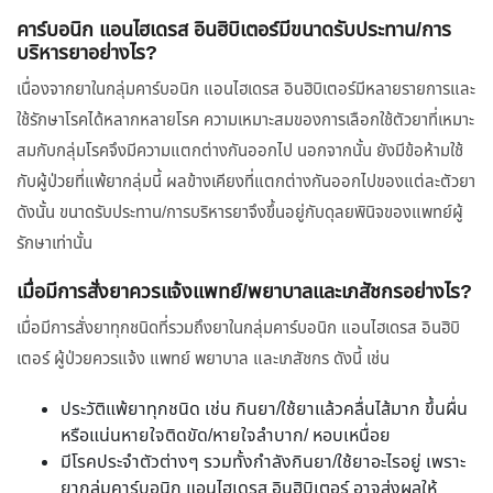
คาร์บอนิก แอนไฮเดรส อินฮิบิเตอร์มีขนาดรับประทาน/การ
บริหารยาอย่างไร?
เนื่องจากยาในกลุ่มคาร์บอนิก แอนไฮเดรส อินฮิบิเตอร์มีหลายรายการและ
ใช้รักษาโรคได้หลากหลายโรค ความเหมาะสมของการเลือกใช้ตัวยาที่เหมาะ
สมกับกลุ่มโรคจึงมีความแตกต่างกันออกไป นอกจากนั้น ยังมีข้อห้ามใช้
กับผู้ป่วยที่แพ้ยากลุ่มนี้ ผลข้างเคียงที่แตกต่างกันออกไปของแต่ละตัวยา
ดังนั้น ขนาดรับประทาน/การบริหารยาจึงขึ้นอยู่กับดุลยพินิจของแพทย์ผู้
รักษาเท่านั้น
เมื่อมีการสั่งยาควรแจ้งแพทย์/พยาบาลและเภสัชกรอย่างไร?
เมื่อมีการสั่งยาทุกชนิดที่รวมถึงยาในกลุ่มคาร์บอนิก แอนไฮเดรส อินฮิบิ
เตอร์ ผู้ป่วยควรแจ้ง แพทย์ พยาบาล และเภสัชกร ดังนี้ เช่น
ประวัติแพ้ยาทุกชนิด เช่น กินยา/ใช้ยาแล้วคลื่นไส้มาก ขึ้นผื่น
หรือแน่นหายใจติดขัด/หายใจลำบาก/ หอบเหนื่อย
มีโรคประจำตัวต่างๆ รวมทั้งกำลังกินยา/ใช้ยาอะไรอยู่ เพราะ
ยากลุ่มคาร์บอนิก แอนไฮเดรส อินฮิบิเตอร์ อาจส่งผลให้