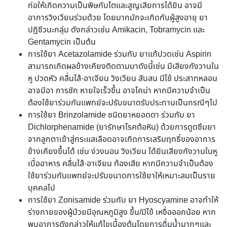
ก่อให้เกิดความเป็นพิษกับไตและสูญเสียการได้ยิน อาจมี
อาการวิงเวียนร่วมด้วย โดยมากมักจะเกิดกับผู้สูงอายุ ยา
ปฏิชีวนะกลุ่ม ดังกล่าวเช่น Amikacin, Tobramycin และ
Gentamycin เป็นต้น
การใช้ยา Acetazolamide ร่วมกับ ยาแก้ปวดเช่น Aspirin
สามารถเกิดผลข้างเคียงติดตามมาดังนี้เช่น มีเสียงกังวานใน
หู ปวดหัว คลื่นไส้-อาเจียน วิงเวียน สับสน มีไข้ ประสาทหลอน
อาจมีอา การชัก หายใจเร็วขึ้น อาจโคม่า หากมีความจำเป็น
ต้องใช้ยาร่วมกันแพทย์จะปรับขนาดรับประทานเป็นกรณีๆไป
การใช้ยา Brinzolamide ชนิดยาหยอดตา ร่วมกับ ยา
Dichlorphenamide (ยารักษาโรคต้อหิน) ด้วยการดูดซึมยา
จากลูกตาเข้าสู่กระแสเลือดอาจเกิดการเสริมฤทธิ์ของอาการ
ข้างเคียงขึ้นได้ เช่น ง่วงนอน วิงเวียน ได้ยินเสียงกังวานในหู
เบื่ออาหาร คลื่นไส้-อาเจียน ท้องเสีย หากมีความจำเป็นต้อง
ใช้ยาร่วมกันแพทย์จะปรับขนาดการใช้ยาให้เหมาะสมเป็นราย
บุคคลไป
การใช้ยา Zonisamide ร่วมกับ ยา Hyoscyamine อาจทำให้
ร่างกายของผู้ป่วยมีอุณหภูมิสูง ขึ้น/มีไข้ เหงื่อออกน้อย หาก
พบอาการดังกล่าวให้แก้ไขเบื้องต้นโดยการดื่มน้ำมากๆและ