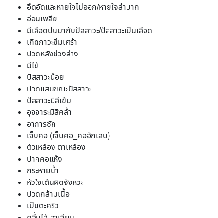
อึดอัดและหายใจไม่ออก/หายใจลำบาก
อ่อนเพลีย
มีเลือดปนมากับปัสสาวะ/ปัสสาวะเป็นเลือด
เกิดภาวะซึมเศร้า
ปวดหลังช่วงล่าง
มีไข้
ปัสสาวะน้อย
ปวดแสบขณะปัสสาวะ
ปัสสาวะมีสีเข้ม
อุจจาระมีสีคล้ำ
อาการชัก
เจ็บคอ (เจ็บคอ_คออักเสบ)
ตัวเหลือง ตาเหลือง
ปากคอแห้ง
กระหายน้ำ
หัวใจเต้นผิดจังหวะ
ปวดกล้ามเนื้อ
เป็นตะคริว
คลื่นไส้-อาเจียน