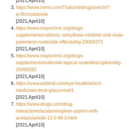
[2021,April10]
https://www.mims.com/Thailand/drug/search/?
q=Brinzolamide
[2021,April10]
https://www.mayoclinic.org/drugs-
supplements/carbonic-anhydrase-inhibitor-oral-route-
parenteral-route/side-effects/drg-20069373
[2021,April10]
https://www.mayoclinic.org/drugs-
supplements/mafenide-topical-route/description/drg-
20068282
[2021,April10]
https://www.webmd.com/eye-health/which-
medicines-treat-glaucoma#1
[2021,April10]
https://www.drugs.com/drug-
interactions/acetaminophen-aspirin-with-
acetazolamide-13-0-86-0.html
[2021,April10]