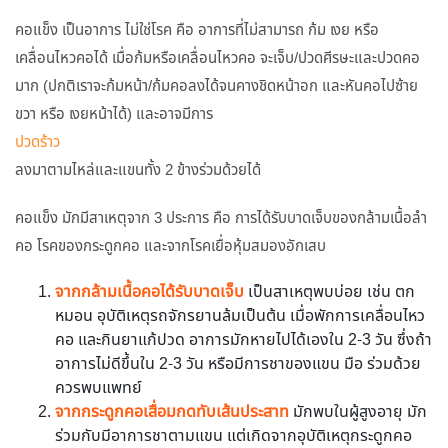
คอแข็ง เป็นอาการ ไม่ใช่โรค คือ อาการที่ไม่สามารถ ก้ม เงย หรือ
เคลื่อนไหวคอได้ เมื่อก้มหรือเคลื่อนไหวคอ จะเจ็บ/ปวดศีรษะและปวดคอ
มาก (ปกติเราจะก้มหน้า/ก้มคอลงได้จนคางชิดหน้าอก และหันคอไปซ้าย
ขวา หรือ เงยหน้าได้) และอาจมีการ
ปวดร้าว
ลงมาตามไหล่และแขนทั้ง 2 ข้างร่วมด้วยได้
คอแข็ง มักมีสาเหตุจาก 3 ประการ คือ การได้รับบาดเจ็บของกล้ามเนื้อลำ
คอ โรคของกระดูกคอ และจากโรคเยื่อหุ้มสมองอักเสบ
จากกล้ามเนื้อคอได้รับบาดเจ็บ
เป็นสาเหตุพบบ่อย เช่น ตก
หมอน อุบัติเหตุรถจักรยานล้มเป็นต้น เมื่อพักการเคลื่อนไหว
คอ และกินยาแก้ปวด อาการมักหายไปได้เองใน 2-3 วัน ซึ่งถ้า
อาการไม่ดีขึ้นใน 2-3 วัน หรือมีการชาของแขน มือ ร่วมด้วย
ควรพบแพทย์
จากกระดูกคอเสื่อมกดทับเส้นประสาท
มักพบในผู้สูงอายุ มัก
ร่วมกับมีอาการชาตามแขน แต่เกิดจากอุบัติเหตุกระดูกคอ