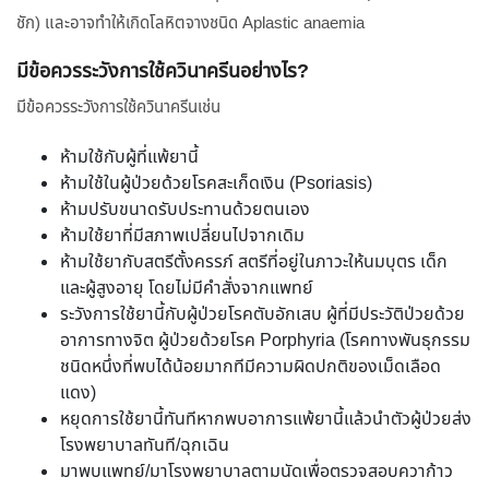
ชัก) และอาจทำให้เกิดโลหิตจางชนิด Aplastic anaemia
มีข้อควรระวังการใช้ควินาครีนอย่างไร?
มีข้อควรระวังการใช้ควินาครีนเช่น
ห้ามใช้กับผู้ที่แพ้ยานี้
ห้ามใช้ในผู้ป่วยด้วยโรคสะเก็ดเงิน (Psoriasis)
ห้ามปรับขนาดรับประทานด้วยตนเอง
ห้ามใช้ยาที่มีสภาพเปลี่ยนไปจากเดิม
ห้ามใช้ยากับสตรีตั้งครรภ์ สตรีที่อยู่ในภาวะให้นมบุตร เด็ก
และผู้สูงอายุ โดยไม่มีคำสั่งจากแพทย์
ระวังการใช้ยานี้กับผู้ป่วยโรคตับอักเสบ ผู้ที่มีประวัติป่วยด้วย
อาการทางจิต ผู้ป่วยด้วยโรค Porphyria (โรคทางพันธุกรรม
ชนิดหนึ่งที่พบได้น้อยมากทีมีความผิดปกติของเม็ดเลือด
แดง)
หยุดการใช้ยานี้ทันทีหากพบอาการแพ้ยานี้แล้วนำตัวผู้ป่วยส่ง
โรงพยาบาลทันที/ฉุกเฉิน
มาพบแพทย์/มาโรงพยาบาลตามนัดเพื่อตรวจสอบควาก้าว