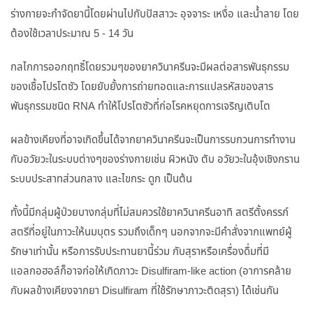
ร่างกายจะกำจัดยานี้โดยผ่านไปกับปัสสาวะ อุจจาระ เหงื่อ และน้ำลาย โดย
ต้องใช้เวลาประมาณ 5 - 14 วัน
กลไกการออกฤทธิ์โดยรวมๆของยาควินาครีนจะมีผลต่อสารพันธุกรรม
ของเชื้อโปรโตซัว โดยยับยั้งการถ่ายทอดและการแปลรหัสของสาร
พันธุกรรมชนิด RNA ทำให้โปรโตซัวที่ก่อโรคหยุดการเจริญเติบโต
ผลข้างเคียงที่อาจเกิดขึ้นได้จากยาควินาครีนจะเป็นการรบกวนการทำงาน
กับอวัยวะในระบบต่างๆของร่างกายเช่น ผิวหนัง ตับ อวัยวะในอุ้งเชิงกราน
ระบบประสาทส่วนกลาง และไขกระ ดูก เป็นต้น
ทั้งนี้มีกลุ่มผู้ป่วยบางกลุ่มที่ไม่สมควรใช้ยาควินาครีนอาทิ สตรีตั้งครรภ์
สตรีที่อยู่ในภาวะให้นมบุตร รวมถึงเด็กๆ นอกจากจะมีคำสั่งจากแพทย์ผู้
รักษาเท่านั้น หรือการรับประทานยานี้ร่วม กับสุราหรือเครื่องดื่มที่มี
แอลกอฮอล์ก็อาจก่อให้เกิดภาวะ Disulfiram-like action (อาการคล้าย
กับผลข้างเคียงจากยา Disulfiram ที่ใช้รักษาภาวะติดสุรา) ได้เช่นกัน