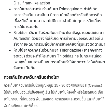
Disulfiram-like action
การใช้ยาควินาครีนร่วมกับยา Primaquine จะทำให้เกิด
อาการวิงเวียน อาเจียน มีภาวะเม็ดเลือดต่ำหรือเกิดการติด
เชื้อชนิดอื่นตามมา หากไม่มีความจำเป็นใดๆควรหลีกเลี่ยง
การใช้ยาร่วมกัน
ห้ามใช้ยาควินาครีนร่วมกับยารักษาโรคข้อรูมาตอยด์เช่น ยา
Auranofin ด้วยอาจก่อให้เกิด การทำงานของระบบเลือดใน
ร่างกายผิดปกติรวมถึงมีอาการข้างเคียงที่รุนแรงติดตามมา
ห้ามใช้ยาควินาครีนร่วมกับยา Thioridazine (ยารักษาทาง
จิตเวช) ด้วยจะทำให้ระดับยา Thioridazine ในกระแสเลือด
เพิ่มสูงขึ้นจนอาจเป็นอันตรายโดยทำให้เกิดภาวะหัวใจเต้นผิด
จังหวะ เป็นต้น
ควรเก็บรักษาควินาครีนอย่างไร?
ควรเก็บยาควินาครีนในช่วงอุณหภูมิ 15 - 30 องศาเซลเซียส (Celsius)
ไม่เก็บยาในช่องแช่แข็งของตู้เย็น ไม่เก็บยาในห้องน้ำหรือในรถยนต์ เก็บ
ยาในภาชนะที่ปิดมิดชิด พ้นแสงแดด ความร้อนและความชื้น และเก็บยาให้
พ้นมือเด็กและสัตว์เลี้ยง