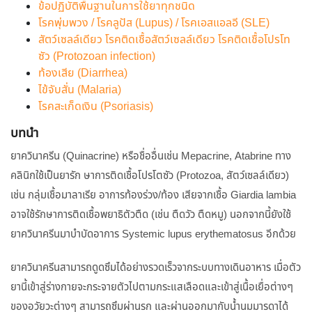
ข้อปฏิบัติพื้นฐานในการใช้ยาทุกชนิด
โรคพุ่มพวง / โรคลูปัส (Lupus) / โรคเอสแอลอี (SLE)
สัตว์เซลล์เดียว โรคติดเชื้อสัตว์เซลล์เดียว โรคติดเชื้อโปรโท
ซัว (Protozoan infection)
ท้องเสีย (Diarrhea)
ไข้จับสั่น (Malaria)
โรคสะเก็ดเงิน (Psoriasis)
บทนำ
ยาควินาครีน (Quinacrine) หรือชื่ออื่นเช่น Mepacrine, Atabrine ทาง
คลินิกใช้เป็นยารัก ษาการติดเชื้อโปรโตซัว (Protozoa, สัตว์เซลล์เดียว)
เช่น กลุ่มเชื้อมาลาเรีย อาการท้องร่วง/ท้อง เสียจากเชื้อ Giardia lambia
อาจใช้รักษาการติดเชื้อพยาธิตัวตืด (เช่น ตืดวัว ตืดหมู) นอกจากนี้ยังใช้
ยาควินาครีนมาบำบัดอาการ Systemic lupus erythematosus อีกด้วย
ยาควินาครีนสามารถดูดซึมได้อย่างรวดเร็วจากระบบทางเดินอาหาร เมื่อตัว
ยานี้เข้าสู่ร่างกายจะกระจายตัวไปตามกระแสเลือดและเข้าสู่เนื้อเยื่อต่างๆ
ของอวัยวะต่างๆ สามารถซึมผ่านรก และผ่านออกมากับน้ำนมมารดาได้