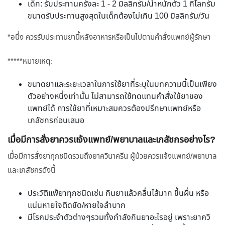
เด็ก: รับประทานครั้งละ 1 - 2 มิลลิกรัม/น้ำหนักตัว 1 กิโลกรัม
ขนาดรับประทานสูงสุดในเด็กต้องไม่เกิน 100 มิลลิกรัม/วัน
*อนึ่ง ควรรับประทานยานี้หลังอาหารหรือเป็นไปตามคำสั่งแพทย์ผู้รักษา
*****หมายเหตุ:
ขนาดยาและระยะเวลาในการใช้ยาที่ระบุในบทความนี้เป็นเพียง
ตัวอย่างหนึ่งเท่านั้น ไม่สามารถใช้ทดแทนคำสั่งใช้ยาของ
แพทย์ได้ การใช้ยาที่เหมาะสมควรต้องปรึกษาแพทย์หรือ
เภสัชกรก่อนเสมอ
เมื่อมีการสั่งยาควรแจ้งแพทย์/พยาบาลและเภสัชกรอย่างไร?
เมื่อมีการสั่งยาทุกชนิดรวมถึงยาควินาครีน ผู้ป่วยควรแจ้งแพทย์/พยาบาล
และเภสัชกรดังนี้
ประวัติแพ้ยาทุกชนิดเช่น กินยาแล้วคลื่นไส้มาก ขึ้นผื่น หรือ
แน่นหายใจติดขัด/หายใจลำบาก
มีโรคประจำตัวต่างๆรวมทั้งกำลังกินยาอะไรอยู่ เพราะยาควิ