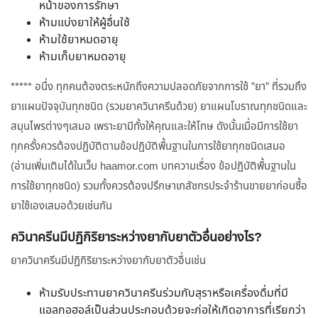
หน้าของการรักษา
ห้ามแบ่งยาให้ผู้อื่นใช้
ห้ามใช้ยาหมดอายุ
ห้ามเก็บยาหมดอายุ
***** อนึ่ง ทุกคนต้องตระหนักถึงความปลอดภัยจากการใช้ ”ยา” ที่รวมถึง
ยาแผนปัจจุบันทุกชนิด (รวมยาควินาครีนด้วย) ยาแผนโบราณทุกชนิดและ
สมุนไพรต่างๆเสมอ เพราะยามีทั้งให้คุณและให้โทษ ดังนั้นเมื่อมีการใช้ยา
ทุกครั้งควรต้องปฏิบัติตามข้อปฏิบัติพื้นฐานในการใช้ยาทุกชนิดเสมอ
(อ่านเพิ่มเติมได้ในเว็บ haamor.com บทความเรื่อง ข้อปฏิบัติพื้นฐานใน
การใช้ยาทุกชนิด) รวมทั้งควรต้องปรึกษาเภสัชกรประจำร้านขายยาก่อนซื้อ
ยาใช้เองเสมอด้วยเช่นกัน
ควินาครีนมีปฏิกิริยาระหว่างยากับยาตัวอื่นอย่างไร?
ยาควินาครีนมีปฏิกิริยาระหว่างยากับยาตัวอื่นเช่น
ห้ามรับประทานยาควินาครีนร่วมกับสุราหรือเครื่องดื่มที่มี
แอลกอฮอล์เป็นส่วนประกอบด้วยจะก่อให้เกิดอาการที่เรียกว่า