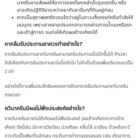
นาครีนอาจส่งผลให้อาการของโรคเหล่านั้นรุนแรงขึ้น หรือ
อาจเกิดปฏิกิริยาระหว่างยากับยาอื่นๆที่กินอยู่ก่อน
หากเป็นสุภาพสตรีควรแจ้งว่าอยู่ในภาวะตั้งครรภ์หรือกำลังให้
นมบุตร เพราะยาหลายประเภทสามารถผ่านทางน้ำนมหรือรก
และเข้าสู่ทารก จนก่อให้เกิดผลข้างเคียงได้
หากลืมรับประทานยาควรทำอย่างไร?
หากลืมรับประทานยาควินาครีนสามารถรับประทานเมื่อนึกขึ้นได้ ถ้าเวลา
ใกล้เคียงกับการรับประทานยาในมื้อถัดไป ไม่จำเป็นต้องเพิ่มปริมาณยาเป็น
2 เท่า
อย่างไรก็ตามเพื่อประสิทธิผลของการรักษาควรรับประทานยาควินาครีน
ตรงเวลา
ควินาครีนมีผลไม่พึงประสงค์อย่างไร?
ยาควินาครีนอาจก่อให้เกิดผลไม่พึงประสงค์ (ผลข้างเคียง/อาการข้าง
เคียง) ดังนี้เช่น มีอาการวิงเวียน ปวดศีรษะ คลื่นไส้ อาเจียน ตัวเหลือง มี
ภาวะตับเป็นพิษ/ตับอักเสบ กระตุ้นการทำงานของสมอง (เช่น เกิดอาการ