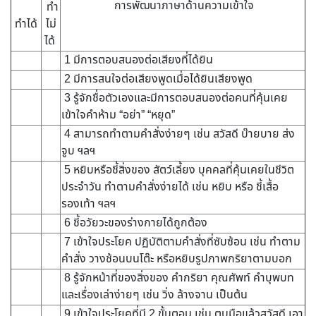
การพัฒนาภาษาด้านความเข้าใจ
ทำ
ทำได้
ไม่
ได้
1 มีการตอบสนองต่อเสียงที่ได้ยิน
2 มีการสนใจต่อเสียงพูดเมื่อได้ยินเสียงพูด
3 รู้จักชื่อตัวเองและมีการตอบสนองต่อคนที่คุ้นเคย
เข้าใจคำห้าม “อย่า” “หยุด”
4 สามารถทำตามคำสั่งง่ายๆ เช่น สวัสดี บ๊ายบาย ส่ง
จูบ ฯลฯ
5 หยิบหรือชี้สิ่งของ สัตว์เลี้ยง บุคคลที่คุ้นเคยในชีวิต
ประจำวัน ทำตามคำสั่งง่ายได้ เช่น หยิบ หรือ ชี้เสื้อ
รองเท้า ฯลฯ
6 ชี้อวัยวะของร่างกายได้ถูกต้อง
7 เข้าใจประโยค ปฏิบัติตามคำสั่งที่ซับซ้อน เช่น ทำตาม
คำสั่ง วางช้อนบนโต๊ะ หรือหยิบรูปภาพกริยาตามบอก
8 รู้จักหน้าที่ของสิ่งของ คำกริยา คุณศัพท์ คำบุพบท
และเรื่องเล่าง่ายๆ เช่น วิ่ง ล้างจาน เป็นต้น
9 เข้าใจประโยคที่มี 2 ขั้นตอน เช่น ตบมือแล้วสวัสดี เอา