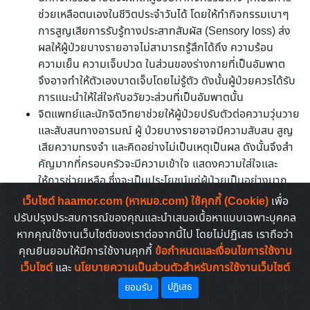
ช่วยเหลือตนเองในชีวิตประจำวันได้ โดยให้ทำกิจกรรมเบาๆ
การสูญเสียการรับรู้ทางประสาทสัมผัส (Sensory loss) ส่ง
ผลให้ผู้ป่วยบางรายอาจไม่สามารถรู้สึกได้ถึง ความร้อน
ความเย็น ความเจ็บปวด ในส่วนของร่างกายที่เป็นอัมพาต
จึงอาจทำให้ตัวเองบาดเจ็บโดยไม่รู้ตัว ดังนั้นผู้ป่วยควรได้รับ
การแนะนำให้ใส่ใจกับอวัยวะส่วนที่เป็นอัมพาตนั้น
จิตแพทย์และนักจิตวิทยาช่วยให้ผู้ป่วยปรับตัวต่อความวุ่นวาย
และสับสนทางอารมณ์ ผู้ ป่วยบางรายอาจมีความสับสน สูญ
เสียความทรงจำ และคิดอย่างไม่เป็นเหตุเป็นผล ดังนั้นจึงสำ
คัญมากที่ครอบครัวจะมีความเข้าใจ แสดงความใส่ใจและ
ให้การช่วยเหลือ ซึ่งจะเป็นประโยชน์แก่ผู้ป่วยเป็นอย่างมาก
ผู้ป่วยควรตั้งใจให้ความร่วมมือและสนับสนุนการดูแลรักษา
เว็บไซต์ haamor.com (หาหมอ.com) ใช้คุกกี้ (Cookie)
เพื่อ
จากทีมสหสาขาวิชาชีพ โดยพยายามปรับตัวให้เข้ากับความ
ปรับปรุงประสบการณ์ของคุณและนำเสนอเนื้อหาแบบเฉพาะบุคคล
บกพร่องที่มีอยู่ให้เร็วที่สุดเท่าที่จะทำได้
หากคุณใช้งานเว็บไซต์ของเราต่อจากนี้ไป โดยไม่ปฏิเสธ เราถือว่า
คุณยินยอมให้มีการใช้งานคุกกี้
ข้อกำหนดและเงื่อนไขการใช้งาน
2. ผู้ป่วยควรหมั่นฝึกทำการบ้าน และฝึกทำกิจกรรมที่ส่งเสริมการช่วย
เว็บไซต์
และ
นโยบายความเป็นส่วนตัวสำหรับการใช้งานเว็บไซต์
เหลือตัวเองอย่างสม่ำเสมอและต่อเนื่อง โดยฝึกการทำกิจกรรมที่ต้องการ
ปฏิเสธ
ยอมรับ
ความละเอียดและต้องการสมาธิมากก่อน หลังจากนั้นจึงฝึกกิจกรรมที่