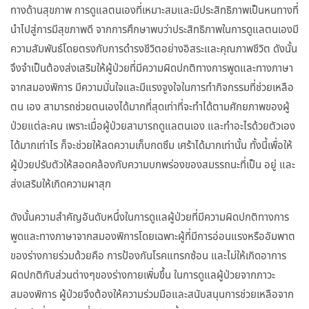
ทางด้านสุขภาพ การดูแลตนเองที่เหมาะสมและมีประสิทธิภาพเป็นหนทางที่
นำไปสู่การมีสุขภาพดี จากการศึกษาพบว่าประสิทธิภาพในการดูแลตนเองมี
ความสัมพันธ์โดยตรงกับการดำรงชีวิตอย่างอิสระและคุณภาพชีวิต ดังนั้น
จึงจำเป็นต้องส่งเสริมให้ผู้ป่วยที่มีความผิดปกติทางการพูดและทางภาษา
จากสมองพิการ มีความมั่นใจและมีแรงจูงใจในการทำกิจกรรมที่ช่วยเหลือ
ตน เอง สามารถช่วยตนเองได้มากที่สุดเท่าที่จะทำได้ตามศักยภาพของผู้
ป่วยแต่ละคน เพราะเมื่อผู้ป่วยสามารถดูแลตนเอง และทำอะไรด้วยตัวเอง
ได้มากเท่าไร ก็จะช่วยให้ลดความเก็บกดซึม เศร้าได้มากเท่านั้น ทั้งนี้เพื่อให้
ผู้ป่วยปรับตัวให้สอดคล้องกับความบกพร่องของสมรรถนะที่เป็น อยู่ และ
ส่งเสริมให้เกิดความผาสุก
ดังนั้นความสำคัญอันดับหนึ่งในการดูแลผู้ป่วยที่มีความผิดปกติทางการ
พูดและทางภาษาจากสมองพิการโดยเฉพาะผู้ที่มีการอ่อนแรงหรืออัมพาต
ของร่างกายร่วมด้วยคือ การป้องกันโรคแทรกซ้อน และไม่ให้เกิดอาการ
ผิดปกติกับส่วนต่างๆของร่างกายเพิ่มขึ้น ในการดูแลผู้ป่วยจากภาวะ
สมองพิการ ผู้ป่วยจึงต้องให้ความร่วมมือและสนับสนุนการช่วยเหลือจาก