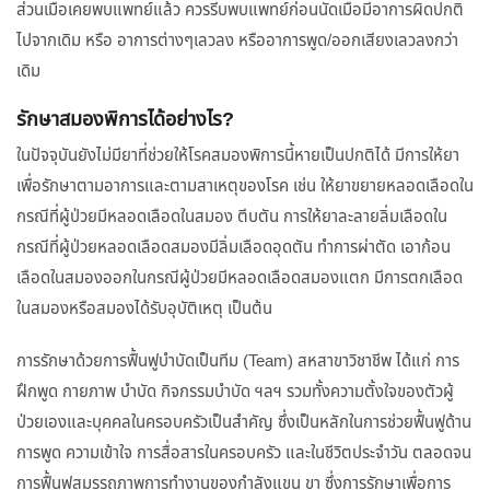
ส่วนเมื่อเคยพบแพทย์แล้ว ควรรีบพบแพทย์ก่อนนัดเมื่อมีอาการผิดปกติ
ไปจากเดิม หรือ อาการต่างๆเลวลง หรืออาการพูด/ออกเสียงเลวลงกว่า
เดิม
รักษาสมองพิการได้อย่างไร?
ในปัจจุบันยังไม่มียาที่ช่วยให้โรคสมองพิการนี้หายเป็นปกติได้ มีการให้ยา
เพื่อรักษาตามอาการและตามสาเหตุของโรค เช่น ให้ยาขยายหลอดเลือดใน
กรณีที่ผู้ป่วยมีหลอดเลือดในสมอง ตีบตัน การให้ยาละลายลิ่มเลือดใน
กรณีที่ผู้ป่วยหลอดเลือดสมองมีลิ่มเลือดอุดตัน ทำการผ่าตัด เอาก้อน
เลือดในสมองออกในกรณีผู้ป่วยมีหลอดเลือดสมองแตก มีการตกเลือด
ในสมองหรือสมองได้รับอุบัติเหตุ เป็นต้น
การรักษาด้วยการฟื้นฟูบำบัดเป็นทีม (Team) สหสาขาวิชาชีพ ได้แก่ การ
ฝึกพูด กายภาพ บำบัด กิจกรรมบำบัด ฯลฯ รวมทั้งความตั้งใจของตัวผู้
ป่วยเองและบุคคลในครอบครัวเป็นสำคัญ ซึ่งเป็นหลักในการช่วยฟื้นฟูด้าน
การพูด ความเข้าใจ การสื่อสารในครอบครัว และในชีวิตประจำวัน ตลอดจน
การฟื้นฟูสมรรถภาพการทำงานของกำลังแขน ขา ซึ่งการรักษาเพื่อการ