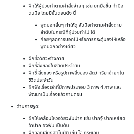
ฝึกให้ผู้ป่วยทำตามคำสั่งง่ายๆ เช่น ยกมือขึ้น กำมือ
ตบมือ โดยมีขั้นตอนดัง นี้
พูดบอกสั้นๆ ทำให้ดู จับมือทำตามคำสั่งตาม
ลำดับในกรณีที่ผู้ป่วยทำไม่ ได้
ค่อยๆลดการบอกใบ้หรือการกระตุ้นลงให้เหลือ
พูดบอกอย่างเดียว
ฝึกชี้อวัยวะร่างกาย
ฝึกชี้สิ่งของในชีวิตประจำวัน
ฝึกชี้ สิ่งของ หรือรูปภาพสิ่งของ สัตว์ กริยาง่ายๆใน
ชีวิตประจำวัน
ฝึกฟังเรื่องเล่าที่มีภาพประกอบ 3 ภาพ 4 ภาพ และ
พัฒนาเป็นเรื่องแล้วถามตอบ
ด้านการพูด:
ฝึกให้เคลื่อนไหวอวัยวะในปาก เช่น ปากจู๋ ปากเหยียด
อ้าปาก ยิงฟัน เป็นต้น
ฝึกออกเสียงอัตโนมัติ เช่น ไอ กระแอม