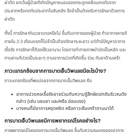
ผ่าตัด ยกเว้นผู้ป่วยที่เกิดปัญหาหมอนรองกระดูกเคลื่อนกดทับราก
ประสาทหรือกดทับประสาทไขสันหลัง จึงจำเป็นต้องรับการรักษาด้วยการ
ผ่าตัด
ทั้งนี้ การรักษากินเวลานานหรือไม่ ขึ้นกับอาการของผู้ป่วย ถ้าอาการหายดี
ภายใน 2-3 เดือนแรกก็ไม่จำเป็นต้องรักษาระยะยาว แต่ถ้ามีปัญหาอาการ
เรื้อรัง การรักษาก็ต้องใช้เวลานาน โดยการทำกายภาพบำบัดเป็นหลัก และ
ทานยาแก้ปวดเป็นระยะๆ ตามอาการปวดที่เกิดขึ้น ร่วม กับยาต้านเศร้า
ภาวะแทรกซ้อนจากการบาดเจ็บวิพแลชมีอะไรบ้าง?
ภาวะแทรกซ้อนที่พบบ่อยจากการบาดเจ็บวิพแลช คือ
อาการปวดคอเรื้อรังอาจร่วมกับความรู้สึกผิดปกติบริเวณดัง
กล่าว (เช่น แขนชา และ/หรือ อ่อนแรง)
บางคนก็มีอาการหงุดหงิด หรือภาวะซึมเศร้าตามมาได้
การบาดเจ็บวิพแลชมีการพยากรณ์โรคอย่างไร?
การพยากรณ์โรคของการบาดเจ็บวิพแลช ขึ้นกับความรุนแรงของอาการ