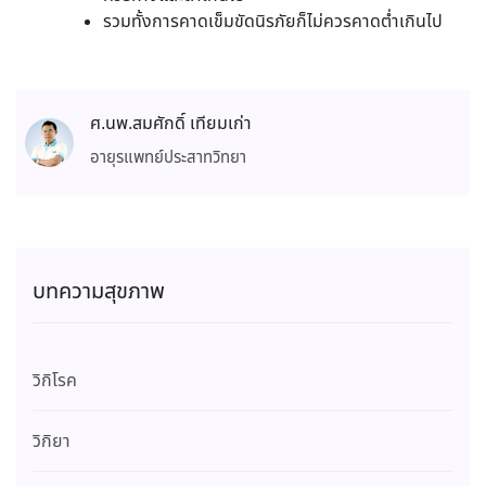
รวมทั้งการคาดเข็มขัดนิรภัยก็ไม่ควรคาดต่ำเกินไป
ศ.นพ.สมศักดิ์ เทียมเก่า
อายุรแพทย์ประสาทวิทยา
บทความสุขภาพ
วิกิโรค
วิกิยา