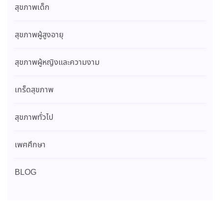
สุขภาพเด็ก
สุขภาพผู้สูงอายุ
สุขภาพผู้หญิงและความงาม
เกร็ดสุขภาพ
สุขภาพทั่วไป
เพศศึกษา
BLOG