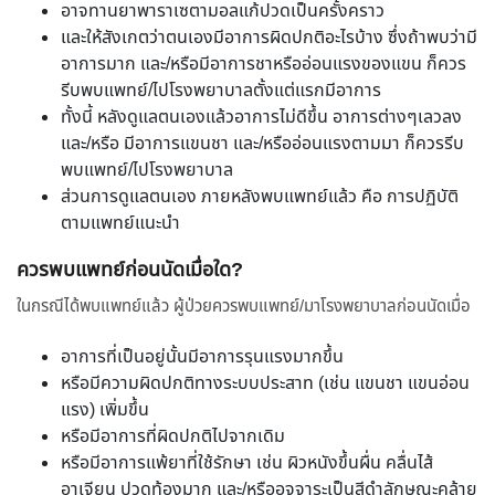
อาจทานยาพาราเซตามอลแก้ปวดเป็นครั้งคราว
และให้สังเกตว่าตนเองมีอาการผิดปกติอะไรบ้าง ซึ่งถ้าพบว่ามี
อาการมาก และ/หรือมีอาการชาหรืออ่อนแรงของแขน ก็ควร
รีบพบแพทย์/ไปโรงพยาบาลตั้งแต่แรกมีอาการ
ทั้งนี้ หลังดูแลตนเองแล้วอาการไม่ดีขึ้น อาการต่างๆเลวลง
และ/หรือ มีอาการแขนชา และ/หรืออ่อนแรงตามมา ก็ควรรีบ
พบแพทย์/ไปโรงพยาบาล
ส่วนการดูแลตนเอง ภายหลังพบแพทย์แล้ว คือ การปฏิบัติ
ตามแพทย์แนะนำ
ควรพบแพทย์ก่อนนัดเมื่อใด?
ในกรณีได้พบแพทย์แล้ว ผู้ป่วยควรพบแพทย์/มาโรงพยาบาลก่อนนัดเมื่อ
อาการที่เป็นอยู่นั้นมีอาการรุนแรงมากขึ้น
หรือมีความผิดปกติทางระบบประสาท (เช่น แขนชา แขนอ่อน
แรง) เพิ่มขึ้น
หรือมีอาการที่ผิดปกติไปจากเดิม
หรือมีอาการแพ้ยาที่ใช้รักษา เช่น ผิวหนังขึ้นผื่น คลื่นไส้
อาเจียน ปวดท้องมาก และ/หรืออุจจาระเป็นสีดำลักษณะคล้าย