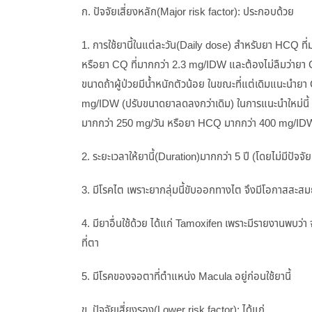
ก. ปัจจัยเสี่ยงหลัก(Major risk factor): ประกอบด้วย
1. การใช้ยานี้ในแต่ละวัน(Daily dose) สำหรับยา HCQ ที่ม
หรือยา CQ ที่มากกว่า 2.3 mg/IDW และต้องไม่ลืมว่ายา
ขนาดถ้าผู้ป่วยมีน้ำหนักตัวน้อย ในขณะที่แต่เดิมแนะนำยา
mg/IDW (ปรับขนาดยาลดลงกว่าเดิม) ในการแนะนำใหม่นี้ ไ
มากกว่า 250 mg/วัน หรือยา HCQ มากกว่า 400 mg/ID
2. ระยะเวลาให้ยานี้(Duration)มากกว่า 5 ปี (โดยไม่มีปัจจัยเ
3. มีโรคไต เพราะยากลุ่มนี้ขับออกทางไต จึงมีโอกาสสะสมย
4. มียาอื่นใช้ด้วย ได้แก่ Tamoxifen เพราะมีรายงานพบว
ที่ตา
5. มีโรคของจอตาที่ตำแหน่ง Macula อยู่ก่อนใช้ยานี้
ข. ปัจจัยเสี่ยงรอง(Lower risk factor): ได้แก่