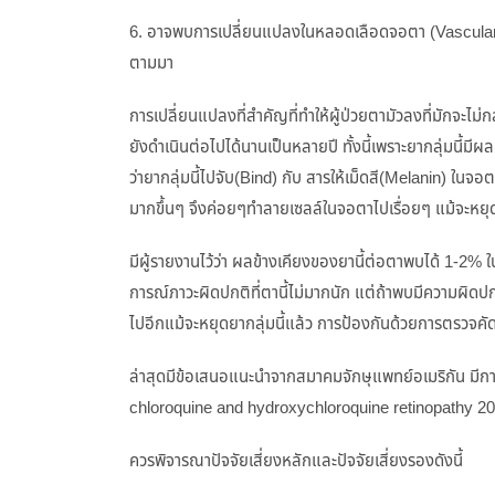
6. อาจพบการเปลี่ยนแปลงในหลอดเลือดจอตา (Vascular a
ตามมา
การเปลี่ยนแปลงที่สำคัญที่ทำให้ผู้ป่วยตามัวลงที่มักจะไม่
ยังดำเนินต่อไปได้นานเป็นหลายปี ทั้งนี้เพราะยากลุ่มนี้ม
ว่ายากลุ่มนี้ไปจับ(Bind) กับ สารให้เม็ดสี(Melanin) ในจ
มากขึ้นๆ จึงค่อยๆทำลายเซลล์ในจอตาไปเรื่อยๆ แม้จะหยุ
มีผู้รายงานไว้ว่า ผลข้างเคียงของยานี้ต่อตาพบได้ 1-2% 
การณ์ภาวะผิดปกติที่ตานี้ไม่มากนัก แต่ถ้าพบมีความผิดป
ไปอีกแม้จะหยุดยากลุ่มนี้แล้ว การป้องกันด้วยการตรวจคัดก
ล่าสุดมีข้อเสนอแนะนำจากสมาคมจักษุแพทย์อเมริกัน มีก
chloroquine and hydroxychloroquine retinopathy 201
ควรพิจารณาปัจจัยเสี่ยงหลักและปัจจัยเสี่ยงรองดังนี้