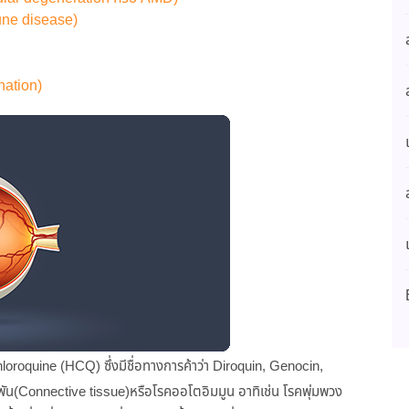
une disease)
ation)
oroquine (HCQ) ซึ่งมีชื่อทางการค้าว่า Diroquin, Genocin,
่ยวพัน(Connective tissue)หรือโรคออโตอิมมูน อาทิเช่น โรคพุ่มพวง