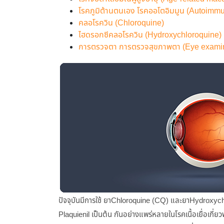
โรคภูมิต้านตนเอง โรคออโตอิมมูน (Autoimm
คลอโรควิน (Chloroquine)
ไฮดรอกซีคลอโรควิน (Hydroxychloroquine)
การตรวจตา การตรวจสุขภาพตา (Eye examin
ปัจจุบันมีการใช้ ยาChloroquine (CQ) และยาHydroxychl
Plaquienil เป็นต้น กันอย่างแพร่หลายในโรคเนื้อเยื่อเกี