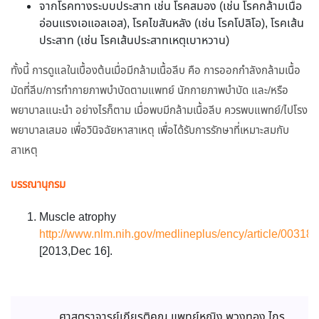
จากโรคทางระบบประสาท เช่น โรคสมอง (เช่น โรคกล้ามเนื้อ
อ่อนแรงเอแอลเอส), โรคไขสันหลัง (เช่น โรคโปลิโอ), โรคเส้น
ประสาท (เช่น โรคเส้นประสาทเหตุเบาหวาน)
ทั้งนี้ การดูแลในเบื้องต้นเมื่อมีกล้ามเนื้อลีบ คือ การออกกำลังกล้ามเนื้อ
มัดที่ลีบ/การทำกายภาพบำบัดตามแพทย์ นักกายภาพบำบัด และ/หรือ
พยาบาลแนะนำ อย่างไรก็ตาม เมื่อพบมีกล้ามเนื้อลีบ ควรพบแพทย์/ไปโรง
พยาบาลเสมอ เพื่อวินิจฉัยหาสาเหตุ เพื่อได้รับการรักษาที่เหมาะสมกับ
สาเหตุ
บรรณานุกรม
Muscle atrophy
http://www.nlm.nih.gov/medlineplus/ency/article/00318
[2013,Dec 16].
ศาสตราจารย์เกียรติคุณ แพทย์หญิง พวงทอง ไกร