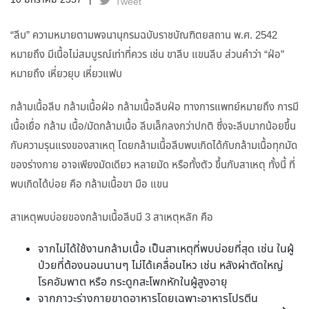
10 มกราคม 2557
Tweet
“ลีบ” ความหมายตามพจนานุกรมฉบับราชบัณฑิตยสถาน พ.ศ. 2542
หมายถึง มีเนื้อไม่สมบูรณ์เท่าที่ควร เช่น ขาลีบ แขนลีบ ส่วนคำว่า “ฝ่อ”
หมายถึง เหี่ยวยุบ เหี่ยวแฟบ
กล้ามเนื้อลีบ กล้ามเนื้อฝ่อ กล้ามเนื้อลีบฝ่อ ทางการแพทย์หมายถึง การมี
เนื้อเยื่อ กล้าม เนื้อ/มัดกล้ามเนื้อ ลีบเล็กลงกว่าปกติ ซึ่งจะลีบมากน้อยขึ้น
กับความรุนแรงของสาเหตุ โดยกล้ามเนื้อลีบพบเกิดได้กับกล้ามเนื้อทุกมัด
ของร่างกาย อาจเพียงมัดเดียว หลายมัด หรือทั้งตัว ขึ้นกับสาเหตุ ทั้งนี้ ที่
พบเกิดได้บ่อย คือ กล้ามเนื้อขา มือ แขน
สาเหตุพบบ่อยของกล้ามเนื้อลีบมี 3 สาเหตุหลัก คือ
จากไม่ได้ใช้งานกล้ามเนื้อ เป็นสาเหตุที่พบบ่อยที่สุด เช่น ในผู้
ป่วยที่ต้องนอนนานๆ ไม่ได้เคลื่อนไหว เช่น หลังผ่าตัดใหญ่
โรคอัมพาต หรือ กระดูกสะโพกหักในผู้สูงอายุ
จากภาวะร่างกายขาดอาหารโดยเฉพาะอาหารโปรตีน