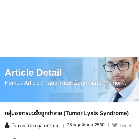
Article Detail
Home /
Article /
กลุ่มอาการมะเร็งถูกทำลาย (Tumor
Lysis Syndrome)
กลุ่มอาการมะเร็งถูกทำลาย (Tumor Lysis Syndrome)
28 พฤศจิกายน 2560
โดย ภก.ศิวัสว์ ผุลลาภิวัฒน์
Tweet