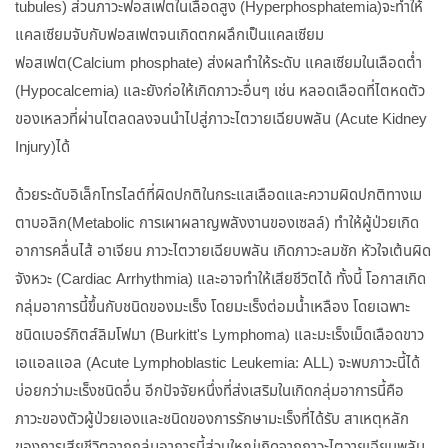
tubules) ส่วนภาวะฟอสเฟตในเลือดสูง (Hyperphosphatemia)จะทำให้
แคลเซียมจับกับฟอสเฟตจนเกิดตกผลึกเป็นแคลเซียม
ฟอสเฟต(Calcium phosphate) ส่งผลทำให้ระดับ แคลเซียมในเลือดต่ำ
(Hypocalcemia) และยังก่อให้เกิดภาวะอื่นๆ เช่น หลอดเลือดที่ไตหดตัว
ของเหลวที่ผ่านไตลดลงจนนำไปสู่ภาวะไตวายเฉียบพลัน (Acute Kidney
Injury)ได้
ด้วยระดับอิเล็กโทรไลต์ที่ผิดปกติในกระแสเลือดและความผิดปกติทางเม
ตาบอลิก(Metabolic การเผาผลาญพลังงานของเซลล์) ทำให้ผู้ป่วยเกิด
อาการคลื่นไส้ อาเจียน ภาวะไตวายเฉียบพลัน เกิดภาวะลมชัก หัวใจเต้นผิด
จังหวะ (Cardiac Arrhythmia) และอาจทำให้เสียชีวิตได้ ทั้งนี้ โอกาสเกิด
กลุ่มอาการนี้ขึ้นกับชนิดของมะเร็ง โดยมะเร็งต่อมน้ำเหลือง โดยเฉพาะ
ชนิดเบอร์กิตส์ลิมโฟมา (Burkitt's Lymphoma) และมะเร็งเม็ดเลือดขาว
เอแอลแอล (Acute Lymphoblastic Leukemia: ALL) จะพบภาวะนี้ได้
บ่อยกว่ามะเร็งชนิดอื่น อีกปัจจัยหนึ่งที่ส่งเสริมในเกิดกลุ่มอาการนี้คือ
ภาวะของตัวผู้ป่วยเองและชนิดของการรักษามะเร็งที่ได้รับ สาเหตุหลัก
ของการเสียชีวิตจากกลุ่มอาการนี้ส่วนใหญ่เกิดจากภาวะไตวายเฉียบพลัน