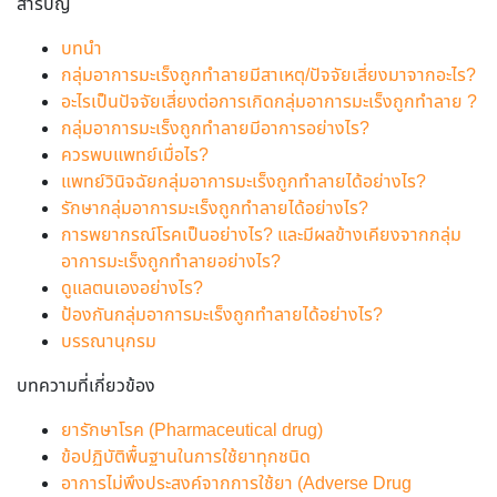
สารบัญ
บทนำ
กลุ่มอาการมะเร็งถูกทำลายมีสาเหตุ/ปัจจัยเสี่ยงมาจากอะไร?
อะไรเป็นปัจจัยเสี่ยงต่อการเกิดกลุ่มอาการมะเร็งถูกทำลาย ?
กลุ่มอาการมะเร็งถูกทำลายมีอาการอย่างไร?
ควรพบแพทย์เมื่อไร?
แพทย์วินิจฉัยกลุ่มอาการมะเร็งถูกทำลายได้อย่างไร?
รักษากลุ่มอาการมะเร็งถูกทำลายได้อย่างไร?
การพยากรณ์โรคเป็นอย่างไร? และมีผลข้างเคียงจากกลุ่ม
อาการมะเร็งถูกทำลายอย่างไร?
ดูแลตนเองอย่างไร?
ป้องกันกลุ่มอาการมะเร็งถูกทำลายได้อย่างไร?
บรรณานุกรม
บทความที่เกี่ยวข้อง
ยารักษาโรค (Pharmaceutical drug)
ข้อปฏิบัติพื้นฐานในการใช้ยาทุกชนิด
อาการไม่พึงประสงค์จากการใช้ยา (Adverse Drug