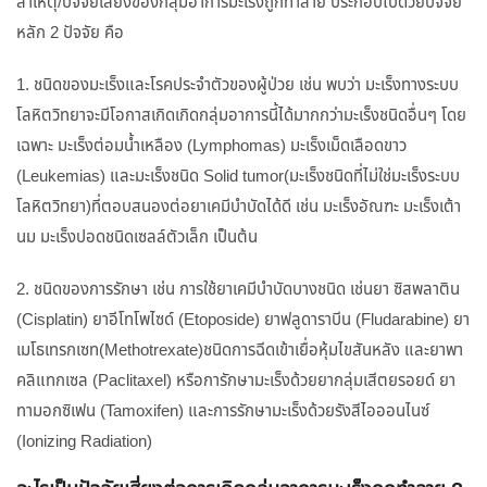
สาเหตุ/ปัจจัยเสี่ยงของกลุ่มอาการมะเร็งถูกทำลาย ประกอบไปด้วยปัจจัย
หลัก 2 ปัจจัย คือ
1. ชนิดของมะเร็งและโรคประจำตัวของผู้ป่วย เช่น พบว่า มะเร็งทางระบบ
โลหิตวิทยาจะมีโอกาสเกิดเกิดกลุ่มอาการนี้ได้มากกว่ามะเร็งชนิดอื่นๆ โดย
เฉพาะ มะเร็งต่อมน้ำเหลือง (Lymphomas) มะเร็งเม็ดเลือดขาว
(Leukemias) และมะเร็งชนิด Solid tumor(มะเร็งชนิดที่ไม่ใช่มะเร็งระบบ
โลหิตวิทยา)ที่ตอบสนองต่อยาเคมีบำบัดได้ดี เช่น มะเร็งอัณฑะ มะเร็งเต้า
นม มะเร็งปอดชนิดเซลล์ตัวเล็ก เป็นต้น
2. ชนิดของการรักษา เช่น การใช้ยาเคมีบำบัดบางชนิด เช่นยา ซิสพลาติน
(Cisplatin) ยาอีโทโพไซด์ (Etoposide) ยาฟลูดาราบีน (Fludarabine) ยา
เมโธเทรกเซท(Methotrexate)ชนิดการฉีดเข้าเยื่อหุ้มไขสันหลัง และยาพา
คลิแทกเซล (Paclitaxel) หรือการักษามะเร็งด้วยยากลุ่มเสีตยรอยด์ ยา
ทามอกซิเฟน (Tamoxifen) และการรักษามะเร็งด้วยรังสีไอออนไนซ์
(Ionizing Radiation)