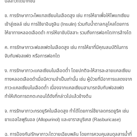
ปัสสาวะได้มากขึ้น
ข. การรักษาภาวะโพแทสเซียมในเลือดสูง เช่น การให้ยาเพื่อให้โพแทเซียม
เข้าสู่เซลล์ เช่น การใช้ยาอินซูลิน (Insulin) ร่วมกับน้ำตาลกลูโคสโดยการ
ให้ยาทางหลอดเลือดดำ การให้ยาขับปัสสาะ รวมถึงการฟอกไต/การล้างไต
ค. การรักษาภาวะฟอสเฟตในเลือดสูง เช่น การให้ยาที่มีคุณสมบัติในการ
จับกับฟอสเฟต หรือการฟอกไต
ง. การรักษาภาวะแคลเซียมในเลือดต่ำ โดยปกติจะให้สารละลายแคลเซียม
ทางหลอดเลือดดำเมื่อมีความจำเป็นเท่านั้น เช่น ผู้ป่วยที่มีอาการแสดงจาก
ภาวะแคลเซียมในเลือดต่ำ เนื่องจากแคลเซียมสามารถจับกับฟอสเฟต
ทำให้เกิดการตกตะกอนได้ดังที่กล่าวไปแล้วข้างต้น
จ. การรักษาภาวะกรดยูริคในเลือดสูง ทำได้โดยการใช้ยาลดกรดยูริค เช่น
ยาแอลโลพูรินอล (Allopurinol) และยาราสบูริเคส (Rasburicase)
ฉ. การป้องกัน/รักษาภาวะไตวายเฉียบพลัน โดยการควบคุมสมดุลสารน้ำที่