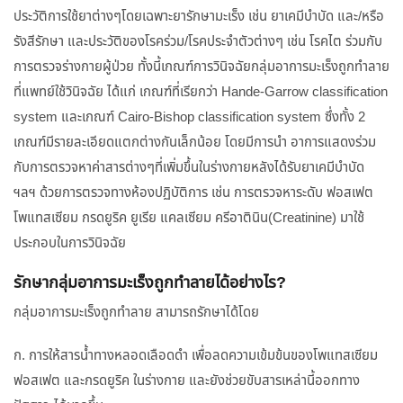
ประวัติการใช้ยาต่างๆโดยเฉพาะยารักษามะเร็ง เช่น ยาเคมีบำบัด และ/หรือ
รังสีรักษา และประวัติของโรคร่วม/โรคประจำตัวต่างๆ เช่น โรคไต ร่วมกับ
การตรวจร่างกายผู้ป่วย ทั้งนี้เกณฑ์การวินิจฉัยกลุ่มอาการมะเร็งถูกทำลาย
ที่แพทย์ใช้วินิจฉัย ได้แก่ เกณฑ์ที่เรียกว่า Hande-Garrow classification
system และเกณฑ์ Cairo-Bishop classification system ซึ่งทั้ง 2
เกณฑ์มีรายละเอียดแตกต่างกันเล็กน้อย โดยมีการนำ อาการแสดงร่วม
กับการตรวจหาค่าสารต่างๆที่เพิ่มขึ้นในร่างกายหลังได้รับยาเคมีบำบัด
ฯลฯ ด้วยการตรวจทางห้องปฏิบัติการ เช่น การตรวจหาระดับ ฟอสเฟต
โพแทสเซียม กรดยูริค ยูเรีย แคลเซียม ครีอาตินิน(Creatinine) มาใช้
ประกอบในการวินิจฉัย
รักษากลุ่มอาการมะเร็งถูกทำลายได้อย่างไร?
กลุ่มอาการมะเร็งถูกทำลาย สามารถรักษาได้โดย
ก. การให้สารน้ำทางหลอดเลือดดำ เพื่อลดความเข้มข้นของโพแทสเซียม
ฟอสเฟต และกรดยูริค ในร่างกาย และยังช่วยขับสารเหล่านี้ออกทาง