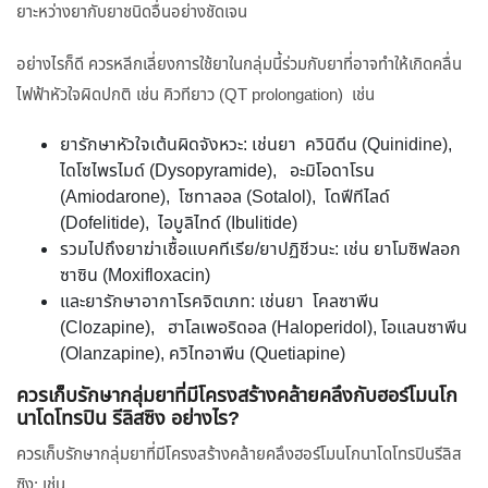
ยาะหว่างยากับยาชนิดอื่นอย่างชัดเจน
อย่างไรก็ดี ควรหลีกเลี่ยงการใช้ยาในกลุ่มนี้ร่วมกับยาที่อาจทำให้เกิดคลื่น
ไฟฟ้าหัวใจผิดปกติ เช่น คิวทียาว (QT prolongation) เช่น
ยารักษาหัวใจเต้นผิดจังหวะ: เช่นยา ควินิดีน (Quinidine),
ไดโซไพรไมด์ (Dysopyramide), อะมิโอดาโรน
(Amiodarone), โซทาลอล (Sotalol), โดฟีทีไลด์
(Dofelitide), ไอบูลิไทด์ (Ibulitide)
รวมไปถึงยาฆ่าเชื้อแบคทีเรีย/ยาปฏิชีวนะ: เช่น ยาโมซิฟลอก
ซาซิน (Moxifloxacin)
และยารักษาอากาโรคจิตเภท: เช่นยา โคลซาพีน
(Clozapine), ฮาโลเพอริดอล (Haloperidol), โอแลนซาพีน
(Olanzapine), ควิไทอาพีน (Quetiapine)
ควรเก็บรักษากลุ่มยาที่มีโครงสร้างคล้ายคลึงกับฮอร์โมนโก
นาโดโทรปิน รีลิสซิง อย่างไร?
ควรเก็บรักษากลุ่มยาที่มีโครงสร้างคล้ายคลึงฮอร์โมนโกนาโดโทรปินรีลิส
ซิง: เช่น