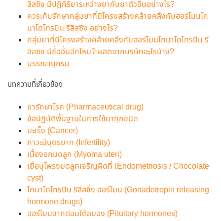
ลิสซิง มีปฏิกิริยาระหว่างยากับยาตัวอื่นอย่างไร?
ควรเก็บรักษากลุ่มยาที่มีโครงสร้างคล้ายคลึงกับฮอร์โมนโก
นาโดโทรปิน รีลิสซิง อย่างไร?
กลุ่มยาที่มีโครงสร้างคล้ายคลึงกับฮอร์โมนโกนาโดโทรปิน รี
ลิสซิง มีชื่ออื่นอีกไหม? ผลิตจากบริษัทอะไรบ้าง?
บรรณานุกรม
บทความที่เกี่ยวข้อง
ยารักษาโรค (Pharmaceutical drug)
ข้อปฏิบัติพื้นฐานในการใช้ยาทุกชนิด
มะเร็ง (Cancer)
ภาวะมีบุตรยาก (Infertility)
เนื้องอกมดลูก (Myoma uteri)
เยื่อบุโพรงมดลูกเจริญผิดที่ (Endometriosis / Chocolate
cyst)
โกนาโดโทรปิน รีลีสซิ่ง ฮอร์โมน (Gonadotropin releasing
hormone drugs)
ฮอร์โมนจากต่อมใต้สมอง (Pituitary hormones)