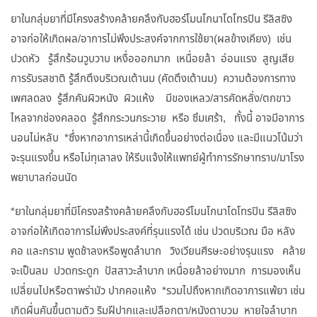
ยาในกลุ่มยาที่มีโครงสร้างคล้ายคลึงกับฮอร์โมนโกนาโดโทรปิน รีลิสซิง
อาจก่อให้เกิดผล/อาการไม่พึงประสงค์จากการใช้ยา(ผลข้างเคียง) เช่น
ปวดหัว รู้สึกร้อนวูบวาบ เหงื่อออกมาก เหนื่อยล้า อ่อนแรง สูญเสีย
การรับรสชาติ รู้สึกตึงบริเวณเต้านม (คัดตึงเต้านม) ความต้องการทาง
เพศลดลง รู้สึกคันผิวหนัง ผิวแห้ง มีของเหลว/สารคัดหลั่ง/ตกขาว
ไหลจากช่องคลอด รู้สึกกระวนกระวาย หรือ ซึมเศร้า, ทั้งนี้ อาจมีอาการ
นอนไม่หลับ *ซึ่งหากอาการเหล่านี้เกิดขึ้นอย่างต่อเนื่อง และมีแนวโน้มว่า
จะรุนแรงขึ้น หรือไม่ทุเลาลง ให้รีบแจ้งให้แพทย์ผู้ทำการรักษาทราบ/มาโรง
พยาบาลก่อนนัด
*ยาในกลุ่มยาที่มีโครงสร้างคล้ายคลึงกับฮอร์โมนโกนาโดโทรปิน รีลิสซิง
อาจก่อให้เกิดอาการไม่พึงประสงค์ที่รุนแรงได้ เช่น ปวดบริเวณ มือ หลัง
คอ และกราม พูดช้าลงหรือพูดลำบาก วิงเวียนศีรษะอย่างรุนแรง คล้าย
จะเป็นลม ปวดกระดูก ปัสสาวะลำบาก เหนื่อยล้าอย่างมาก การมองเห็น
เปลี่ยนไปหรือตาพร่ามัว ปากคอแห้ง *รวมไปถึงหากเกิดอาการแพ้ยา เช่น
เกิดผื่นคันขึ้นตามตัว ริมฝีปากและเปลือกตา/หนังตาบวม หายใจลำบาก