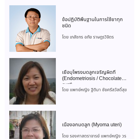
ข้อปฏิบัติพื้นฐานในการใช้ยาทุก
ชนิด
โดย เภสัชกร อภัย ราษฎรวิจิตร
เยื่อบุโพรงมดลูกเจริญผิดที่
(Endometriosis / Chocolate
cyst)
โดย แพทย์หญิง ฐิติมา ชัยศรีสวัสดิ์สุข
เนื้องอกมดลูก (Myoma uteri)
โดย รองศาสตราจารย์ แพทย์หญิง วร