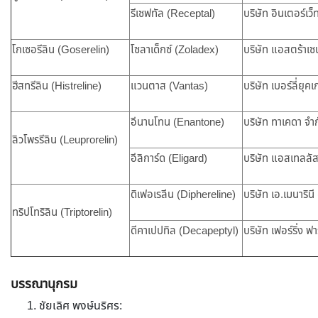
รีเซฟทัล (Receptal)
บริษัท อินเตอร์เว
โกเซอรีลิน (Goserelin)
โซลาเด็กซ์ (Zoladex)
บริษัท แอสตร้าเซ
ฮีสทรีลิน (Histreline)
แวนตาส (Vantas)
บริษัท เบอร์ลี่ยุค
อีนานโทน (Enantone)
บริษัท ทาเคดา จำ
ลิวโพรรีลิน (Leuprorelin)
อีลิการ์ด (Eligard)
บริษัท แอสเทลลัส
ดิเฟอเรลีน (Diphereline)
บริษัท เอ.เมนาริน
ทริปโทริลิน (Triptorelin)
ดีคาเปปทิล (Decapeptyl)
บริษัท เฟอร์ริ่ง ฟา
บรรณานุกรม
ชัยเลิศ พงษ์นริศร: