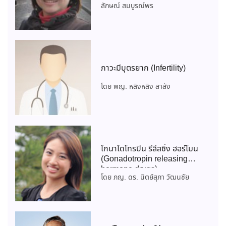
ลักษณ์ สมบูรณ์พร
ภาวะมีบุตรยาก (Infertility)
โดย พญ. หลิงหลิง สาลัง
โกนาโดโทรปิน รีลีสซิ่ง ฮอร์โมน
(Gonadotropin releasing
hormone drugs)
โดย ภญ. ดร. นิตย์สุภา วัฒนชัย