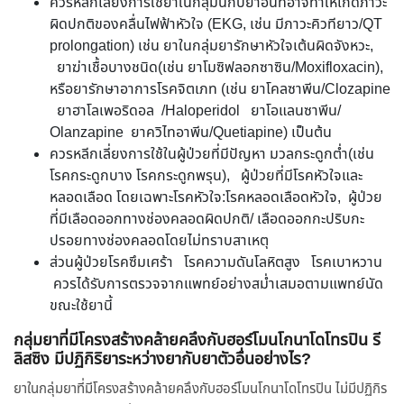
ควรหลีกเลี่ยงการใช้ยาในกลุ่มนี้กับยาอื่นที่อาจทำให้เกิดภาวะ
ผิดปกติของคลื่นไฟฟ้าหัวใจ (EKG, เช่น มีภาวะคิวทียาว/QT
prolongation) เช่น ยาในกลุ่มยารักษาหัวใจเต้นผิดจังหวะ,
ยาฆ่าเชื้อบางชนิด(เช่น ยาโมซิฟลอกซาซิน/Moxifloxacin),
หรือยารักษาอาการโรคจิตเภท (เช่น ยาโคลซาพีน/Clozapine
ยาฮาโลเพอริดอล /Haloperidol ยาโอแลนซาพีน/
Olanzapine ยาควิไทอาพีน/Quetiapine) เป็นต้น
ควรหลีกเลี่ยงการใช้ในผู้ป่วยที่มีปัญหา มวลกระดูกต่ำ(เช่น
โรคกระดูกบาง โรคกระดูกพรุน), ผู้ป่วยที่มีโรคหัวใจและ
หลอดเลือด โดยเฉพาะโรคหัวใจ:โรคหลอดเลือดหัวใจ, ผู้ป่วย
ที่มีเลือดออกทางช่องคลอดผิดปกติ/ เลือดออกกะปริบกะ
ปรอยทางช่องคลอดโดยไม่ทราบสาเหตุ
ส่วนผู้ป่วยโรคซึมเศร้า โรคความดันโลหิตสูง โรคเบาหวาน
ควรได้รับการตรวจจากแพทย์อย่างสม่ำเสมอตามแพทย์นัด
ขณะใช้ยานี้
กลุ่มยาที่มีโครงสร้างคล้ายคลึงกับฮอร์โมนโกนาโดโทรปิน รี
ลิสซิง มีปฏิกิริยาระหว่างยากับยาตัวอื่นอย่างไร?
ยาในกลุ่มยาที่มีโครงสร้างคล้ายคลึงกับฮอร์โมนโกนาโดโทรปิน ไม่มีปฏิกิร