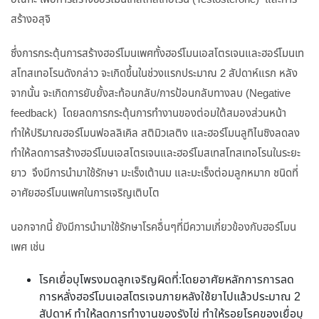
สร้างอสุจิ
ซึ่งการกระตุ้นการสร้างฮอร์โมนเพศทั้งฮอร์โมนเอสโตรเจนและฮอร์โมนเท
สโทสเทอโรนดังกล่าว จะเกิดขึ้นในช่วงแรกประมาณ 2 สัปดาห์แรก หลัง
จากนั้น จะเกิดการยับยั้งสะท้อนกลับ/การป้อนกลับทางลบ (Negative
feedback) โดยลดการกระตุ้นการทำงานของต่อมใต้สมองส่วนหน้า
ทำให้ปริมาณฮอร์โมนฟอลลิเคิล สติมิวเลติง และฮอร์โมนลูทิไนซิงลดลง
ทำให้ลดการสร้างฮอร์โมนเอสโตรเจนและฮอร์โมสเทสโทสเทอโรนในระยะ
ยาว จึงมีการนำมาใช้รักษา มะเร็งเต้านม และมะเร็งต่อมลูกหมาก ชนิดที่
อาศัยฮอร์โมนเพศในการเจริญเติบโต
นอกจากนี้ ยังมีการนำมาใช้รักษาโรคอื่นๆที่มีความเกี่ยวข้องกับฮอร์โมน
เพศ เช่น
โรคเยื่อบุโพรงมดลูกเจริญผิดที่:โดยอาศัยหลักการการลด
การหลั่งฮอร์โมนเอสโตรเจนภายหลังใช้ยาไปแล้วประมาณ 2
สัปดาห์ ทำให้ลดการทำงานของรังไข่ ทำให้รอยโรคของเยื่อบุ