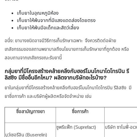
เก็บยาในอุณหภูมิห้อง
เก็บยาให้พ้นจากที่มีแสงแดดส่องโดยตรง
เก็บยาให้พ้นมือเด็กและสัตว์เลี้ยง
อนึ่ง: ยาบางชนิดอาจมีวิธีการเก็บรักษาเฉพาะ จึงควรติดต่อฝ่าย
เภสัชกรรมของสถานพยาบาลถึงนโยบายการเก็บรักษายาที่ถูกต้อง หรือ
สอบถามจากเภสัชกรขณะรับยานี้
กลุ่มยาที่มีโครงสร้างคล้ายคลึงกับฮอร์โมนโกนาโดโทรปิน รี
ลิสซิง มีชื่ออื่นอีกไหม? ผลิตจากบริษัทอะไรบ้าง?
ยาในกลุ่มยาที่มีโครงสร้างคล้ายคลึงกับฮอร์โมนโกนาโดโทรปิน รีลิสซิง มี
ยาชื่อการค้า และบริษัทผู้ผลิตหรือจัดจำหน่าย เช่น
ชื่อสามัญทางยา
ชื่อการค้า
ซูพรีแฟ็ก (Suprefact)
บริษัท ซาโนฟี่-อเ
บูว์เซอรีลิน (Buserelin)