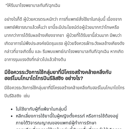
*ให้รีบมาโรงพยาบาลทันที/ฉุกเฉิน
อย่างไรก็ดี ผู้ป่วยควรตระหนักว่า การที่แพทย์สั่งใช้ยาในกลุ่มนี้ เนื่องจาก
แพทย์พิจารณาแล้วเห็นว่า ยานี้จะมีประโยชน์ต่อผู้ป่วยมากกว่าโทษหรือ
มากกว่าการได้รับผลข้างเคียงจากยา ผู้ป่วยที่ได้รับยานี้ส่วนมาก มีพบว่า
เกิดอาการไม่พึงประสงค์ชนิดรุนแรง ผู้ป่วยจึงควรเฝ้าระวังผลข้างเคียงดัง
กล่าวที่อาจเกิดขึ้น และ รีบพบแพทย์/มาโรงพยาบาลทันที/ฉุกเฉิน หากเกิด
อาการรุนแรงดังที่กล่าวไปแล้วข้างต้น
มีข้อควรระวังการใช้กลุ่มยาที่มีโครงสร้างคล้ายคลึงกับ
ฮอร์โมนโกนาโดโทรปินรีลิสซิง อย่างไร?
มีข้อควรระวังการใช้กลุ่มยาที่มีโครงสร้างคล้ายคลึงกับฮอร์โมนโกนาโดโทร
ปินรีลิสซิง เช่น
ไม่ใช้ยากับผู้ที่แพ้ยาในกลุ่มนี้
หลีกเลี่ยงการใช้ยานี้ในผู้หญิงตั้งครรภ์ หรือการใช้ต้องอยู่
ภายใต้วิจารณญาณของแพทย์ผู้ทำการรักษา