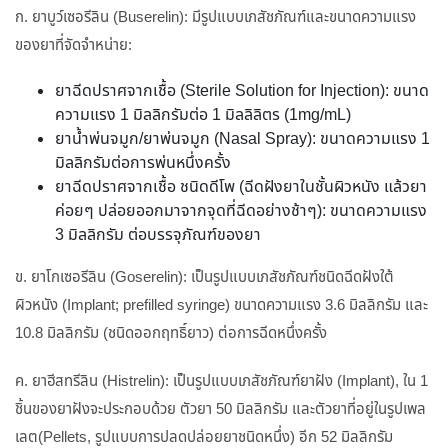
ก. ยาบูว์เซอรีลิน (Buserelin): มีรูปแบบเภสัชภัณฑ์และขนาดความแรง
ของยาที่จัดจำหน่าย:
ยาฉีดปราศจากเชื้อ (Sterile Solution for Injection): ขนาด
ความแรง 1 มิลลิกรัมต่อ 1 มิลลิลิตร (1mg/mL)
ยาน้ำพ่นจมูก/ยาพ่นจมูก (Nasal Spray): ขนาดความแรง 1
มิลลิกรัมต่อการพ่นหนึ่งครั้ง
ยาฉีดปราศจากเชื้อ ชนิดดีโพ (ฉีดฝังยาในชั้นผิวหนัง แล้วยา
ค่อยๆ ปล่อยออกมาจากจุดที่ฉีดอย่างช้าๆ): ขนาดความแรง
3 มิลลิกรัม ต่อบรรจุภัณฑ์ของยา
ข. ยาโกเซอรีลิน (Goserelin): เป็นรูปแบบเภสัชภัณฑ์ชนิดฉีดฝังใต้
ผิวหนัง (Implant; prefilled syringe) ขนาดความแรง 3.6 มิลลิกรัม และ
10.8 มิลลิกรัม (ชนิดออกฤทธิ์ยาว) ต่อการฉีดหนึ่งครั้ง
ค. ยาฮีสทรีลิน (Histrelin): เป็นรูปแบบเภสัชภัณฑ์ยาฝัง (Implant), ใน 1
ชิ้นของยาฝังจะประกอบด้วย ตัวยา 50 มิลลิกรัม และตัวยาที่อยู่ในรูปเพล
เลต(Pellets, รูปแบบการปลดปล่อยยาชนิดหนึ่ง) อีก 52 มิลลิกรัม