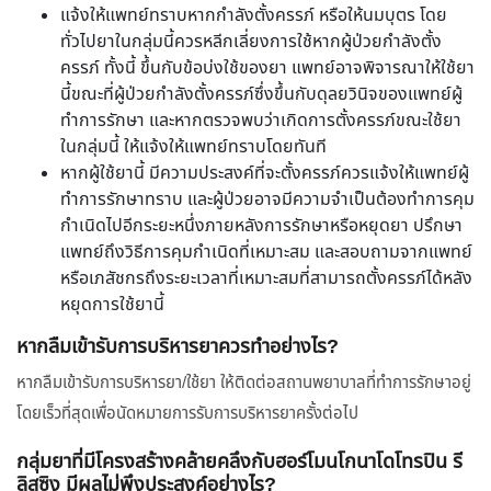
แจ้งให้แพทย์ทราบหากกำลังตั้งครรภ์ หรือให้นมบุตร โดย
ทั่วไปยาในกลุ่มนี้ควรหลีกเลี่ยงการใช้หากผู้ป่วยกำลังตั้ง
ครรภ์ ทั้งนี้ ขึ้นกับข้อบ่งใช้ของยา แพทย์อาจพิจารณาให้ใช้ยา
นี้ขณะที่ผู้ป่วยกำลังตั้งครรภ์ซึ่งขึ้นกับดุลยวินิจของแพทย์ผู้
ทำการรักษา และหากตรวจพบว่าเกิดการตั้งครรภ์ขณะใช้ยา
ในกลุ่มนี้ ให้แจ้งให้แพทย์ทราบโดยทันที
หากผู้ใช้ยานี้ มีความประสงค์ที่จะตั้งครรภ์ควรแจ้งให้แพทย์ผู้
ทำการรักษาทราบ และผู้ป่วยอาจมีความจำเป็นต้องทำการคุม
กำเนิดไปอีกระยะหนึ่งภายหลังการรักษาหรือหยุดยา ปรึกษา
แพทย์ถึงวิธีการคุมกำเนิดที่เหมาะสม และสอบถามจากแพทย์
หรือเภสัชกรถึงระยะเวลาที่เหมาะสมที่สามารถตั้งครรภ์ได้หลัง
หยุดการใช้ยานี้
หากลืมเข้ารับการบริหารยาควรทำอย่างไร?
หากลืมเข้ารับการบริหารยา/ใช้ยา ให้ติดต่อสถานพยาบาลที่ทำการรักษาอยู่
โดยเร็วที่สุดเพื่อนัดหมายการรับการบริหารยาครั้งต่อไป
กลุ่มยาที่มีโครงสร้างคล้ายคลึงกับฮอร์โมนโกนาโดโทรปิน รี
ลิสซิง มีผลไม่พึงประสงค์อย่างไร?