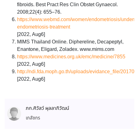
fibroids. Best Pract Res Clin Obstet Gynaecol.
2008;22(4): 655–76.
https://www.webmd.com/women/endometriosis/underst
endometriosis-treatment
[2022, Aug6]
MIMS Thailand Online. Diphereline, Decapeptyl,
Enantone, Eligard, Zoladex. www.mims.com
https://www.medicines.org.uk/emc/medicine/7855
[2022, Aug6]
http://ndi.fda.moph.go.th/uploads/evidance_file/20170
[2022, Aug6]
ภก.ศิวัสว์ ผุลลาภิวัฒน์
เภสัชกร