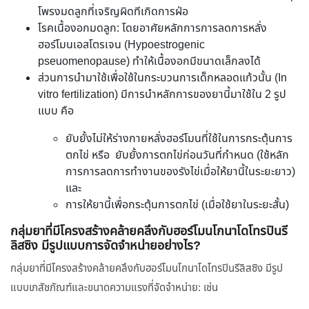
โพรงมดลูกที่เจริญผิดทีเกิดการฝ่อ
โรคเนื้องอกมดลูก: โดยอาศัยหลักการการลดการหลั่ง
ฮอร์โมนเอสโตรเจน (Hypoestrogenic
pseuomenopause) ทำให้เนื้องอกมีขนาดเล็กลงได้
ส่วนการนำมาใช้เพื่อใช้ในกระบวนการเด็กหลอดแก้วนั้น (In
vitro fertilization) มีการนำหลักการของยานี้มาใช้ใน 2 รูป
แบบ คือ
ยับยั้งไม่ให้ร่างกายหลั่งฮอร์โมนที่ใช้ในการกระตุ้นการ
ตกไข่ หรือ ยับยั้งการตกไข่ก่อนวันที่กำหนด (ใช้หลัก
การการลดการทำงานของรังไข่เมื่อให้ยานี้ในระยะยาว)
และ
การให้ยานี้เพื่อกระตุ้นการตกไข่ (เมื่อใช้ยาในระยะสั้น)
กลุ่มยาที่มีโครงสร้างคล้ายคลึงกับฮอร์โมนโกนาโดโทรปินรี
ลิสซิง มีรูปแบบการจัดจำหน่ายอย่างไร?
กลุ่มยาที่มีโครงสร้างคล้ายคลึงกับฮอร์โมนโกนาโดโทรปินรีลิสซิง มีรูป
แบบเภสัชภัณฑ์และขนาดความแรงที่จัดจำหน่าย: เช่น