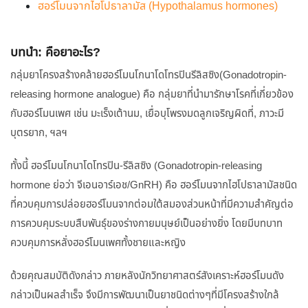
ฮอร์โมนจากไฮโปธาลามัส (Hypothalamus hormones)
บทนำ: คือยาอะไร?
กลุ่มยาโครงสร้างคล้ายฮอร์โมนโกนาโดโทรปินรีลิสซิง(Gonadotropin-
releasing hormone analogue) คือ กลุ่มยาที่นำมารักษาโรคที่เกี่ยวข้อง
กับฮอร์โมนเพศ เช่น มะเร็งเต้านม, เยื่อบุโพรงมดลูกเจริญผิดที่, ภาวะมี
บุตรยาก, ฯลฯ
ทั้งนี้ ฮอร์โมนโกนาโดโทรปิน-รีลิสซิง (Gonadotropin-releasing
hormone ย่อว่า จีเอนอาร์เอช/GnRH) คือ ฮอร์โมนจากไฮโปธาลามัสชนิด
ที่ควบคุมการปล่อยฮอร์โมนจากต่อมใต้สมองส่วนหน้าที่มีความสำคัญต่อ
การควบคุมระบบสืบพันธุ์ของร่างกายมนุษย์เป็นอย่างยิ่ง โดยมีบทบาท
ควบคุมการหลั่งฮอร์โมนเพศทั้งชายและหญิง
ด้วยคุณสมบัติดังกล่าว ภายหลังนักวิทยาศาสตร์สังเคราะห์ฮอร์โมนดัง
กล่าวเป็นผลสำเร็จ จึงมีการพัฒนาเป็นยาชนิดต่างๆที่มีโครงสร้างใกล้