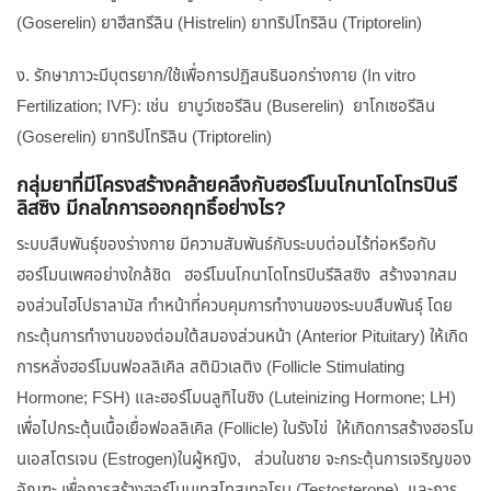
(Goserelin) ยาฮีสทรีลิน (Histrelin) ยาทริปโทริลิน (Triptorelin)
ง. รักษาภาวะมีบุตรยาก/ใช้เพื่อการปฏิสนธินอกร่างกาย (In vitro
Fertilization; IVF): เช่น ยาบูว์เซอรีลิน (Buserelin) ยาโกเซอรีลิน
(Goserelin) ยาทริปโทริลิน (Triptorelin)
กลุ่มยาที่มีโครงสร้างคล้ายคลึงกับฮอร์โมนโกนาโดโทรปินรี
ลิสซิง มีกลไกการออกฤทธิ์อย่างไร?
ระบบสืบพันธุ์ของร่างกาย มีความสัมพันธ์กับระบบต่อมไร้ท่อหรือกับ
ฮอร์โมนเพศอย่างใกล้ชิด ฮอร์โมนโกนาโดโทรปินรีลิสซิง สร้างจากสม
องส่วนไฮโปธาลามัส ทำหน้าที่ควบคุมการทำงานของระบบสืบพันธุ์ โดย
กระตุ้นการทำงานของต่อมใต้สมองส่วนหน้า (Anterior Pituitary) ให้เกิด
การหลั่งฮอร์โมนฟอลลิเคิล สติมิวเลติง (Follicle Stimulating
Hormone; FSH) และฮอร์โมนลูทิไนซิง (Luteinizing Hormone; LH)
เพื่อไปกระตุ้นเนื้อเยื่อฟอลลิเคิล (Follicle) ในรังไข่ ให้เกิดการสร้างฮอรโม
นเอสโตรเจน (Estrogen)ในผู้หญิง, ส่วนในชาย จะกระตุ้นการเจริญของ
อัณฑะ เพื่อการสร้างฮอร์โมนเทสโทสเทอโรน (Testosterone) และการ