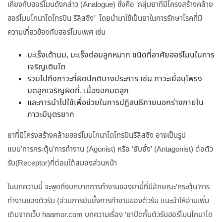
เคียงกับฮอร์โมนดังกล่าว (Analogue) ซึ่งคือ ‘กลุ่มยาที่มีโครงสร้างคล้าย
ฮอร์โมนโกนาโดโทรปิน รีลิสซิง’ โดยนำมาใช้เป็นยาในการรักษาโรคที่มี
ความเกี่ยวข้องกับฮอร์โมนเพศ เช่น
มะเร็งเต้านม, มะเร็งต่อมลูกหมาก ชนิดที่อาศัยฮอร์โมนในการ
เจริญเติบโต
รวมไปถึงภาวะที่ผิดปกติบางประการ เช่น ภาวะเยื่อบุโพรง
มดลูกเจริญผิดที่, เนื้องอกมดลูก
และการนำไปใช้เพื่อช่วยในการปฏิสนธิภายนอกร่างกายใน
ภาวะมีบุตรยาก
ยาที่มีโครงสร้างคล้ายฮอร์โมนโกนาโดโทรปินรีลิสซิง อาจเป็นรูป
แบบ’การกระตุ้น’การทำงาน (Agonist) หรือ 'ยับยั้ง' (Antagonist) ต่อตัว
รับ(Receptor)ที่ต่อมใต้สมองส่วนหน้า
ในบทความนี้ จะพูดถึงบทบาทการทำงานของยานี้ที่มีลักษณะ’กระตุ้น’การ
ทำงานของตัวรับ (ส่วนการยับยั้งการทำงานของตัวรับ แนะนำให้อ่านเพิ่ม
เติมจากเว็บ haamor.com บทความเรื่อง ‘ยาปิดกั้นตัวรับฮอร์โมนโกนาโด