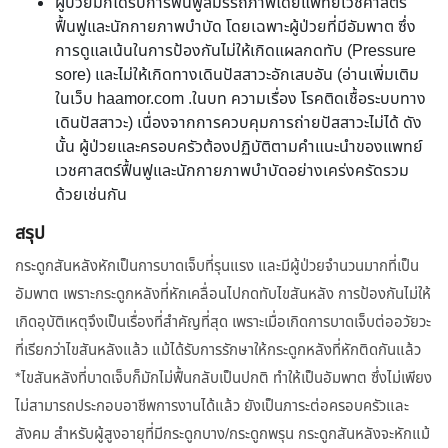
ผู้ป่วยมักได้รับการฟื้นฟูสมรรถภาพโดยแพทย์เวชศาสตร์
ฟื้นฟูและนักกายภาพบำบัด โดยเฉพาะผู้ป่วยที่มีอัมพาต ซึ่ง
การดูแลเน้นในการป้องกันไม่ให้เกิดแผลกดทับ (Pressure
sore) และไม่ให้เกิดทางเดินปัสสาวะอักเสบอัน (อ่านเพิ่มเติม
ในเว็บ haamor.com .ในบท ความเรื่อง โรคติดเชื้อระบบทาง
เดินปัสสาวะ) เนื่องจากการควบคุมการถ่ายปัสสาวะไม่ได้ ดัง
นั้น ผู้ป่วยและครอบครัวต้องปฏิบัติตามคำแนะนำของแพทย์
เวชศาสตร์ฟื้นฟูและนักกายภาพบำบัดอย่างเคร่งครัดรวม
ด้วยเช่นกัน
สรุป
กระดูกสันหลังหักเป็นการบาดเจ็บที่รุนแรง และมีผู้ป่วยจำนวนมากที่เป็น
อัมพาต เพราะกระดูกหลังที่หักเคลื่อนไปกดทับไขสันหลัง การป้องกันไม่ให้
เกิดอุบัติเหตุจึงเป็นเรื่องที่สำคัญที่สุด เพราะเมื่อเกิดการบาดเจ็บต่ออวัยวะ
ที่เรียกว่าไขสันหลังแล้ว แม้ได้รับการรักษาให้กระดูกหลังที่หักติดกันแล้ว
*ไขสันหลังที่บาดเจ็บก็มักไม่ฟื้นกลับเป็นปกติ ทำให้เป็นอัมพาต ซึ่งไม่เพียง
ไม่สามารถประกอบอาชีพการงานได้แล้ว ยังเป็นภาระต่อครอบครัวและ
สังคม สำหรับผู้สูงอายุที่มีกระดูกบาง/กระดูกพรุน กระดูกสันหลังจะหักแม้