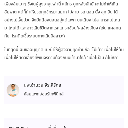
เพียงล้มเบาๆ ซึ่งในผู้สูงอายุเหล่านี้ แม้กระดูกหลังหักมักจะไม่ทำให้เกิด
อัมพาต แต่ก็ทำให้ปวดทุกข์ทรมานมาก ไม่สามารถ นอน นั่ง ลุก ยืน ได้
อย่างไม่เจ็บปวด จึงมักต้องนอนอยู่แต่เฉพาะบนเตียง ไม่สามารถไปไหน
มาไหนได้ และอาจเสียชีวิตจากโรคแทรกซ้อน/ผลข้างเคียง (เช่น แผลกด
ทับ, โรคติดเชื้อระบบทางเดินปัสสาวะ)
ในที่สุดนี้ ผมขออนุญาตแนะนำให้ผู้สูงอายุทุกท่านถือ “ไม้เท้า” เพื่อไม่ให้ล้ม
เพื่อไม่ให้สัตว์เลี้ยงที่พเนจรตามท้องถนนเข้ามาใกล้ “เมื่อไม่ล้ม ก็ไม่หัก”
นพ.อำนวย จิระสิริกุล
ศัลยแพทย์ออร์โทพีดิกส์