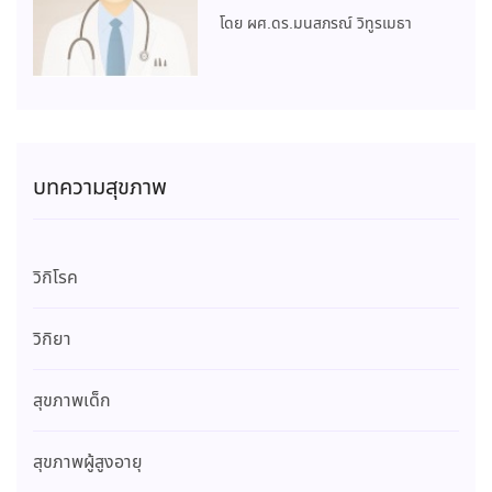
โดย ผศ.ดร.มนสภรณ์ วิทูรเมธา
บทความสุขภาพ
วิกิโรค
วิกิยา
สุขภาพเด็ก
สุขภาพผู้สูงอายุ