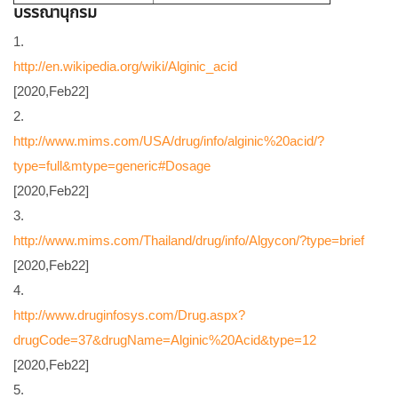
บรรณานุกรม
1.
http://en.wikipedia.org/wiki/Alginic_acid
[2020,Feb22]
2.
http://www.mims.com/USA/drug/info/alginic%20acid/?
type=full&mtype=generic#Dosage
[2020,Feb22]
3.
http://www.mims.com/Thailand/drug/info/Algycon/?type=brief
[2020,Feb22]
4.
http://www.druginfosys.com/Drug.aspx?
drugCode=37&drugName=Alginic%20Acid&type=12
[2020,Feb22]
5.