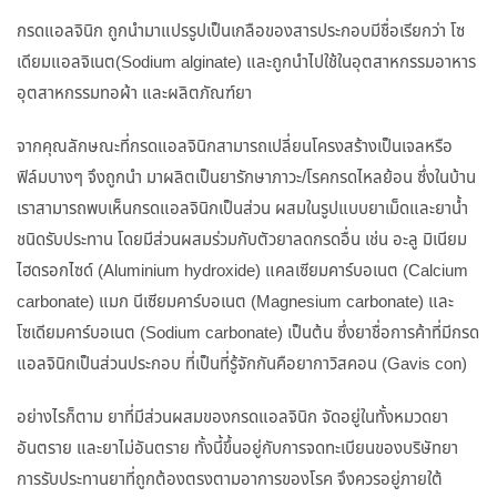
กรดแอลจินิก ถูกนำมาแปรรูปเป็นเกลือของสารประกอบมีชื่อเรียกว่า โซ
เดียมแอลจิเนต(Sodium alginate) และถูกนำไปใช้ในอุตสาหกรรมอาหาร
อุตสาหกรรมทอผ้า และผลิตภัณฑ์ยา
จากคุณลักษณะที่กรดแอลจินิกสามารถเปลี่ยนโครงสร้างเป็นเจลหรือ
ฟิล์มบางๆ จึงถูกนำ มาผลิตเป็นยารักษาภาวะ/โรคกรดไหลย้อน ซึ่งในบ้าน
เราสามารถพบเห็นกรดแอลจินิกเป็นส่วน ผสมในรูปแบบยาเม็ดและยาน้ำ
ชนิดรับประทาน โดยมีส่วนผสมร่วมกับตัวยาลดกรดอื่น เช่น อะลู มิเนียม
ไฮดรอกไซด์ (Aluminium hydroxide) แคลเซียมคาร์บอเนต (Calcium
carbonate) แมก นีเซียมคาร์บอเนต (Magnesium carbonate) และ
โซเดียมคาร์บอเนต (Sodium carbonate) เป็นต้น ซึ่งยาชื่อการค้าที่มีกรด
แอลจินิกเป็นส่วนประกอบ ที่เป็นที่รู้จักกันคือยากาวิสคอน (Gavis con)
อย่างไรก็ตาม ยาที่มีส่วนผสมของกรดแอลจินิก จัดอยู่ในทั้งหมวดยา
อันตราย และยาไม่อันตราย ทั้งนี้ขึ้นอยู่กับการจดทะเบียนของบริษัทยา
การรับประทานยาที่ถูกต้องตรงตามอาการของโรค จึงควรอยู่ภายใต้