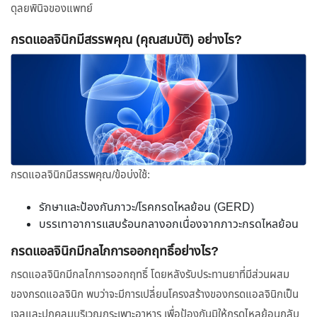
ดุลยพินิจของแพทย์
กรดแอลจินิกมีสรรพคุณ (คุณสมบัติ) อย่างไร?
กรดแอลจินิกมีสรรพคุณ/ข้อบ่งใช้:
รักษาและป้องกันภาวะ/โรคกรดไหลย้อน (GERD)
บรรเทาอาการแสบร้อนกลางอกเนื่องจากภาวะกรดไหลย้อน
กรดแอลจินิกมีกลไกการออกฤทธิ์อย่างไร?
กรดแอลจินิกมีกลไกการออกฤทธิ์ โดยหลังรับประทานยาที่มีส่วนผสม
ของกรดแอลจินิก พบว่าจะมีการเปลี่ยนโครงสร้างของกรดแอลจินิกเป็น
เจลและปกคลุมบริเวณกระเพาะอาหาร เพื่อป้องกันมิให้กรดไหลย้อนกลับ