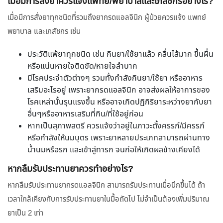
เมื่อมีการสั่งยาควรแจ้งแพทย์/พยาบาลและเภสัชกรอย่างไร?
เมื่อมีการสั่งยาทุกชนิดที่รวมถึงยากรดแอลจินิก ผู้ป่วยควรแจ้ง แพทย์
พยาบาล และเภสัชกร เช่น
ประวัติแพ้ยาทุกชนิด เช่น กินยา/ใช้ยาแล้ว คลื่นไส้มาก ขึ้นผื่น
หรือแน่นหายใจติดขัด/หายใจลำบาก
มีโรคประจำตัวต่างๆ รวมทั้งกำลังกินยา/ใช้ยา หรืออาหาร
เสริมอะไรอยู่ เพราะยากรดแอลจินิก อาจส่งผลให้อาการของ
โรคเหล่านั้นรุนแรงขึ้น หรืออาจเกิดปฏิกิริยาระหว่างยากับยา
อื่นๆหรืออาหารเสริมที่กิน/ที่ใช้อยู่ก่อน
หากเป็นสุภาพสตรี ควรแจ้งว่าอยู่ในภาวะตั้งครรภ์/มีครรภ์
หรือกำลังให้นมบุตร เพราะยาหลายประเภทสามารถผ่านทาง
น้ำนมหรือรก และเข้าสู่ทารก จนก่อให้เกิดผลข้างเคียงได้
หากลืมรับประทานยาควรทำอย่างไร?
หากลืมรับประทานยากรดแอลจินิก สามารถรับประทานเมื่อนึกขึ้นได้ ถ้า
เวลาใกล้เคียงกับการรับประทานยาในมื้อถัดไป ไม่จำเป็นต้องเพิ่มปริมาณ
ยาเป็น 2 เท่า