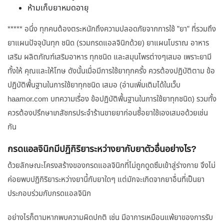
ห้ามเก็บยาหมดอายุ
***** อนึ่ง ทุกคนต้องตระหนักถึงความปลอดภัยจากการใช้ ”ยา” ที่รวมถึง
ยาแผนปัจจุบันทุก ชนิด (รวมกรดแอลจินิกด้วย) ยาแผนโบราณ อาหาร
เสริม ผลิตภัณฑ์เสริมอาหาร ทุกชนิด และสมุนไพรต่างๆเสมอ เพราะยามี
ทั้งให้ คุณและให้โทษ ดังนั้นเมื่อมีการใช้ยาทุกครั้ง ควรต้องปฏิบัติตาม ข้อ
ปฏิบัติพื้นฐานในการใช้ยาทุกชนิด เสมอ (อ่านเพิ่มเติมได้ในเว็บ
haamor.com บทความเรื่อง ข้อปฏิบัติพื้นฐานในการใช้ยาทุกชนิด) รวมทั้ง
ควรต้องปรึกษาเภสัชกรประจำร้านขายยาก่อนซื้อยาใช้เองเสมอด้วยเช่น
กัน
กรดแอลจินิกมีปฏิกิริยาระหว่างยากับยาตัวอื่นอย่างไร?
ด้วยลักษณะโครงสร้างของกรดแอลจินิกที่ไม่ถูกดูดซึมเข้าสู่ร่างกาย จึงไม่
ค่อยพบปฏิกิริยาระหว่างยานี้กับยาใดๆ แต่มักจะเกิดจากยาอื่นที่เป็นยา
ประกอบร่วมกับกรดแอลจินิก
อย่างไรก็ตามหากพบความผิดปกติ เช่น มีอาการเหมือนแพ้ยาของการรับ