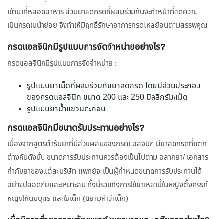
เข้ามาที่หลอดอาหาร ส่วนยาลดกรดที่ผสมร่วมกันจะทำหน้าที่ลดความ
เป็นกรดในน้ำย่อย จึงทำให้มีฤทธิ์รักษาอาการกรดไหลย้อนตามสรรพคุณ
กรดแอลจินิกมีรูปแบบการจัดจำหน่ายอย่างไร?
กรดแอลจินิกมีรูปแบบการจัดจำหน่าย :
รูปแบบยาเม็ดที่ผสมร่วมกับยาลดกรด โดยมีส่วนประกอบ
ของกรดแอลจินิก ขนาด 200 และ 250 มิลลิกรัม/เม็ด
รูปแบบยาน้ำแขวนตะกอน
กรดแอลจินิกมีขนาดรับประทานอย่างไร?
เนื่องจากสูตรตำรับยาที่มีส่วนผสมของกรดแอลจินิก มียาลดกรดที่แตก
ต่างกันดังนั้น ขนาดการรับประทานควรต้องเป็นไปตาม ฉลากยา/ เอกสาร
กำกับยาของแต่ละบริษัท แพทย์จะเป็นผู้กำหนดขนาดการรับประทานได้
อย่างปลอดภัยและเหมาะสม ทั้งนี้รวมถึงการใช้ยาเหล่านี้ในหญิงตั้งครรภ์
หญิงให้นมบุตร และในเด็ก (นิยามคำว่าเด็ก)