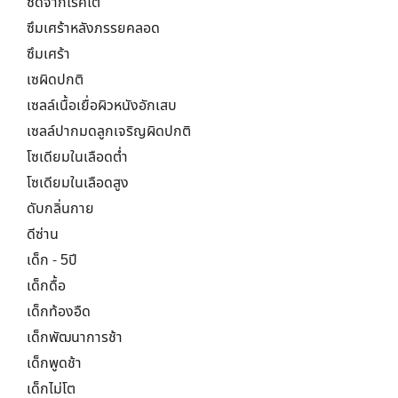
ซีดจากโรคไต
ซึมเศร้าหลังภรรยคลอด
ซึมเศร้า
เซผิดปกติ
เซลล์เนื้อเยื่อผิวหนังอักเสบ
เซลล์ปากมดลูกเจริญผิดปกติ
โซเดียมในเลือดต่ำ
โซเดียมในเลือดสูง
ดับกลิ่นกาย
ดีซ่าน
เด็ก - 5ปี
เด็กดื้อ
เด็กท้องอืด
เด็กพัฒนาการช้า
เด็กพูดช้า
เด็กไม่โต