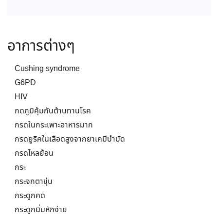
อาการต่างๆ
Cushing syndrome
G6PD
HIV
กดภูมิคุ้มกันต้านทานโรค
กรดในกระเพาะอาหารมาก
กรดยูริคในเลือดสูงจากยาเคมีบำบัด
กรดไหลย้อน
กระ
กระจกตาขุ่น
กระดูกคด
กระดูกนิ่มหักง่าย