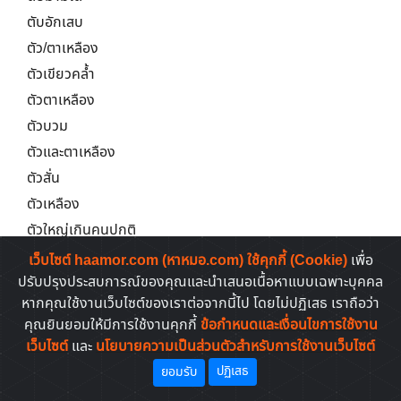
ตับอักเสบ
ตัว/ตาเหลือง
ตัวเขียวคล้ำ
ตัวตาเหลือง
ตัวบวม
ตัวและตาเหลือง
ตัวสั่น
ตัวเหลือง
ตัวใหญ่เกินคนปกติ
ตากระตุก
เว็บไซต์ haamor.com (หาหมอ.com) ใช้คุกกี้ (Cookie)
เพื่อ
ตาเข
ปรับปรุงประสบการณ์ของคุณและนำเสนอเนื้อหาแบบเฉพาะบุคคล
หากคุณใช้งานเว็บไซต์ของเราต่อจากนี้ไป โดยไม่ปฏิเสธ เราถือว่า
ตาเขม่น
คุณยินยอมให้มีการใช้งานคุกกี้
ข้อกำหนดและเงื่อนไขการใช้งาน
ตาแดง
เว็บไซต์
และ
นโยบายความเป็นส่วนตัวสำหรับการใช้งานเว็บไซต์
ตาแดงจากภูมิแพ้
ปฏิเสธ
ยอมรับ
ตาติดเชื้อซีเอมวี