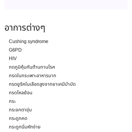
อาการต่างๆ
Cushing syndrome
G6PD
HIV
กดภูมิคุ้มกันต้านทานโรค
กรดในกระเพาะอาหารมาก
กรดยูริคในเลือดสูงจากยาเคมีบำบัด
กรดไหลย้อน
กระ
กระจกตาขุ่น
กระดูกคด
กระดูกนิ่มหักง่าย