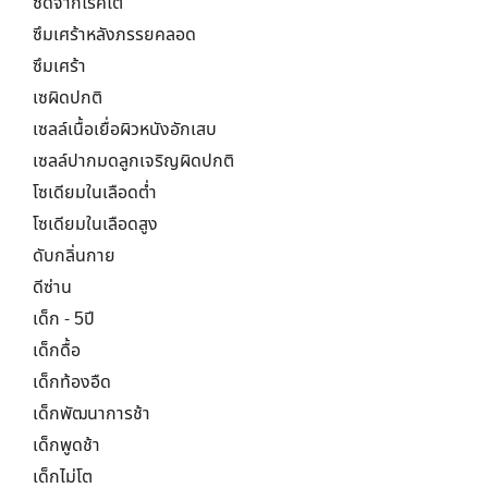
ซีดจากโรคไต
ซึมเศร้าหลังภรรยคลอด
ซึมเศร้า
เซผิดปกติ
เซลล์เนื้อเยื่อผิวหนังอักเสบ
เซลล์ปากมดลูกเจริญผิดปกติ
โซเดียมในเลือดต่ำ
โซเดียมในเลือดสูง
ดับกลิ่นกาย
ดีซ่าน
เด็ก - 5ปี
เด็กดื้อ
เด็กท้องอืด
เด็กพัฒนาการช้า
เด็กพูดช้า
เด็กไม่โต