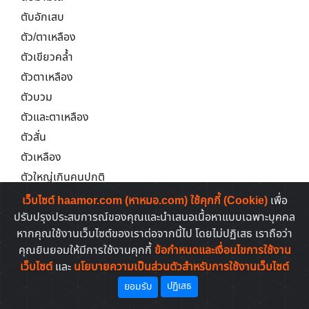
ตับอักเสบ
ตัว/ตาเหลือง
ตัวเขียวคล้ำ
ตัวตาเหลือง
ตัวบวม
ตัวและตาเหลือง
ตัวสั่น
ตัวเหลือง
ตัวใหญ่เกินคนปกติ
ตากระตุก
เว็บไซต์ haamor.com (หาหมอ.com) ใช้คุกกี้ (Cookie)
เพื่อ
ตาเข
ปรับปรุงประสบการณ์ของคุณและนำเสนอเนื้อหาแบบเฉพาะบุคคล
หากคุณใช้งานเว็บไซต์ของเราต่อจากนี้ไป โดยไม่ปฏิเสธ เราถือว่า
ตาเขม่น
คุณยินยอมให้มีการใช้งานคุกกี้
ข้อกำหนดและเงื่อนไขการใช้งาน
ตาแดง
เว็บไซต์
และ
นโยบายความเป็นส่วนตัวสำหรับการใช้งานเว็บไซต์
ตาแดงจากภูมิแพ้
ปฏิเสธ
ยอมรับ
ตาติดเชื้อซีเอมวี