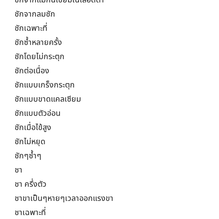
ชักจากแมกนีเซียมในเลือดต่ำ
ชักจากลมชัก
ชักเฉพาะที่
ชักซ้ำหลายครั้ง
ชักโดยไม่กระตุก
ชักต่อเนื่อง
ชักแบบเกร็งกระตุก
ชักแบบขาดแคลเซียม
ชักแบบตัวอ่อน
ชักเมื่อไข้สูง
ชักไม่หยุด
ชักๆซ้ำๆ
ชา
ชา ครึ่งตัว
ชาขาเป็นๆหายๆเวลาออกแรงขา
ชาเฉพาะที่