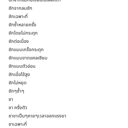
ชักจากแมกนีเซียมในเลือดต่ำ
ชักจากลมชัก
ชักเฉพาะที่
ชักซ้ำหลายครั้ง
ชักโดยไม่กระตุก
ชักต่อเนื่อง
ชักแบบเกร็งกระตุก
ชักแบบขาดแคลเซียม
ชักแบบตัวอ่อน
ชักเมื่อไข้สูง
ชักไม่หยุด
ชักๆซ้ำๆ
ชา
ชา ครึ่งตัว
ชาขาเป็นๆหายๆเวลาออกแรงขา
ชาเฉพาะที่