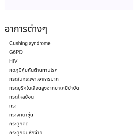
อาการต่างๆ
Cushing syndrome
G6PD
HIV
กดภูมิคุ้มกันต้านทานโรค
กรดในกระเพาะอาหารมาก
กรดยูริคในเลือดสูงจากยาเคมีบำบัด
กรดไหลย้อน
กระ
กระจกตาขุ่น
กระดูกคด
กระดูกนิ่มหักง่าย