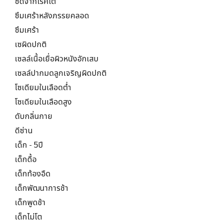
ซีดจากโรคไต
ซึมเศร้าหลังภรรยคลอด
ซึมเศร้า
เซผิดปกติ
เซลล์เนื้อเยื่อผิวหนังอักเสบ
เซลล์ปากมดลูกเจริญผิดปกติ
โซเดียมในเลือดต่ำ
โซเดียมในเลือดสูง
ดับกลิ่นกาย
ดีซ่าน
เด็ก - 5ปี
เด็กดื้อ
เด็กท้องอืด
เด็กพัฒนาการช้า
เด็กพูดช้า
เด็กไม่โต