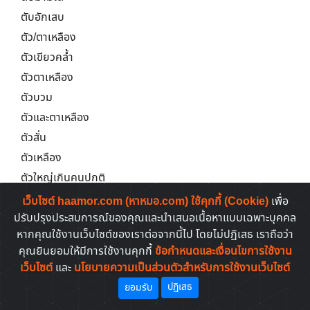
ตับอักเสบ
ตัว/ตาเหลือง
ตัวเขียวคล้ำ
ตัวตาเหลือง
ตัวบวม
ตัวและตาเหลือง
ตัวสั่น
ตัวเหลือง
ตัวใหญ่เกินคนปกติ
ตากระตุก
เว็บไซต์ haamor.com (หาหมอ.com) ใช้คุกกี้ (Cookie)
เพื่อ
ตาเข
ปรับปรุงประสบการณ์ของคุณและนำเสนอเนื้อหาแบบเฉพาะบุคคล
หากคุณใช้งานเว็บไซต์ของเราต่อจากนี้ไป โดยไม่ปฏิเสธ เราถือว่า
ตาเขม่น
คุณยินยอมให้มีการใช้งานคุกกี้
ข้อกำหนดและเงื่อนไขการใช้งาน
ตาแดง
เว็บไซต์
และ
นโยบายความเป็นส่วนตัวสำหรับการใช้งานเว็บไซต์
ตาแดงจากภูมิแพ้
ปฏิเสธ
ยอมรับ
ตาติดเชื้อซีเอมวี